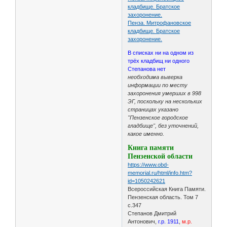
кладбище. Братское
захоронение.
Пенза. Митрофановское
кладбище. Братское
захоронение.
В списках ни на одном из
трёх кладбищ ни одного
Степанова нет
необходима выверка
информации по месту
захоронения умерших в 998
ЭГ, поскольку на нескольких
страницах указано
"Пензенское городское
гладбище", без уточнений,
какое именно.
Книга памяти
Пензенской области
https://www.obd-
memorial.ru/html/info.htm?
id=1050242621
Всероссийская Книга Памяти.
Пензенская область. Том 7
с.347
Степанов Дмитрий
Антонович,
г.р. 1911
,
м.р.