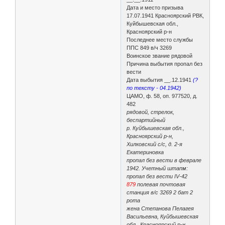
Дата и место призыва
17.07.1941 Красноярский РВК,
Куйбышевская обл.,
Красноярский р-н
Последнее место службы
ППС 849 в/ч 3269
Воинское звание рядовой
Причина выбытия пропал без
вести
Дата выбытия __.12.1941
(?
по тексту - 04.1942)
ЦАМО, ф. 58, оп. 977520, д.
482
рядовой, стрелок,
беспартийный
р. Куйбышевская обл.,
Красноярский р-н,
Хилковский с/с, д. 2-я
Екатериновка
пропал без вести в феврале
1942. Учетный штапм:
пропал без вести IV-42
879
полевая почтовая
станция в/с 3269 2 бат 2
рота
жена Степанова Пелагея
Васильевна, Куйбышевская
обл., Красноярский р-н,