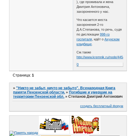
), где проживала и жена
Дмитрия Антоновича,
захороненного у нас.
Что касается места
захоронения 2-го
Д.А.Степанова, то речь, судя
по дислокации
998-го
госпиталя
, идёт о
Ахунском
кладбище
.
См.также
http://www.kremnik.ru/node/445400
0
Страница:
1
»
"Никто не забыт, ничто не забыто". Всенародная Книга
памяти Пензенской области.
»
Погибшие и умершие на
территории Пензенской обл.
»
Степанов Дмитрий Антонович
создать бесплатный форум