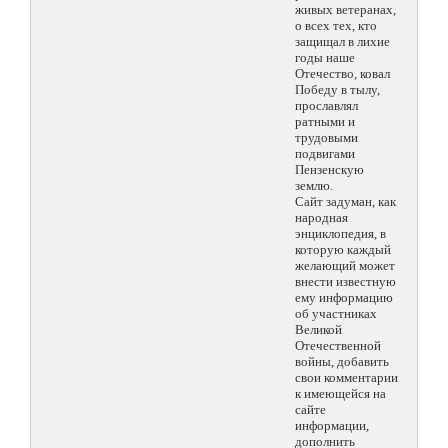
живых ветеранах,
о всех тех, кто
защищал в лихие
годы наше
Отечество, ковал
Победу в тылу,
прославлял
ратными и
трудовыми
подвигами
Пензенскую
землю.
Сайт задуман, как
народная
энциклопедия, в
которую каждый
желающий может
внести известную
ему информацию
об участниках
Великой
Отечественной
войны, добавить
свои комментарии
к имеющейся на
сайте
информации,
дополнить