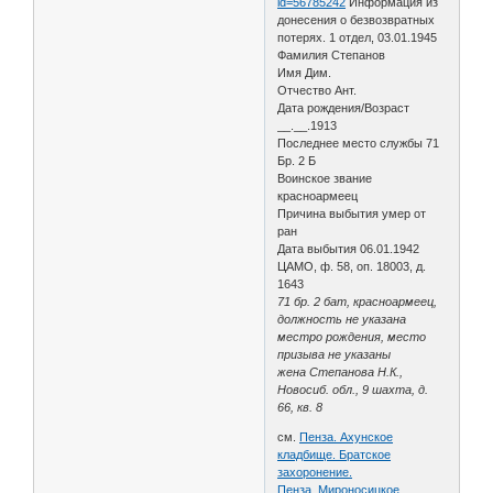
id=56785242
Информация из
донесения о безвозвратных
потерях. 1 отдел, 03.01.1945
Фамилия Степанов
Имя Дим.
Отчество Ант.
Дата рождения/Возраст
__.__.1913
Последнее место службы 71
Бр. 2 Б
Воинское звание
красноармеец
Причина выбытия умер от
ран
Дата выбытия 06.01.1942
ЦАМО, ф. 58, оп. 18003, д.
1643
71 бр. 2 бат, красноармеец,
должность не указана
местро рождения, место
призыва не указаны
жена Степанова Н.К.,
Новосиб. обл., 9 шахта, д.
66, кв. 8
см.
Пенза. Ахунское
кладбище. Братское
захоронение.
Пенза. Мироносицкое