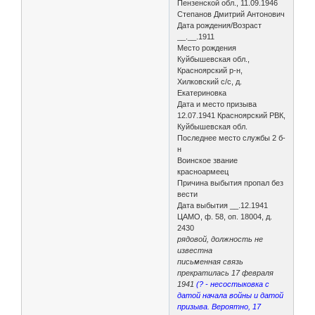
Пензенской обл., 11.09.1946
Степанов Дмитрий Антонович
Дата рождения/Возраст
__.__.1911
Место рождения
Куйбышевская обл.,
Красноярский р-н,
Хилковский с/с, д.
Екатериновка
Дата и место призыва
12.07.1941 Красноярский РВК,
Куйбышевская обл.
Последнее место службы 2 б-
н
Воинское звание
красноармеец
Причина выбытия пропал без
вести
Дата выбытия __.12.1941
ЦАМО, ф. 58, оп. 18004, д.
2430
рядовой, должность не
известна
письменная связь
прекратилась 17 февраля
1941
(? - несостыковка с
датой начала войны и датой
призыва. Вероятно, 17