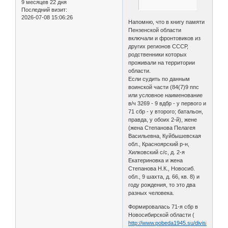
9 месяцев 22 дня
Последний визит:
2026-07-08 15:06:26
Напомню, что в книгу памяти
Пензенской области
включали и фронтовиков из
других регионов СССР,
родственники которых
проживали на территории
области.
Если судить по данным
воинской части (84(7)9 ппс
или условное наименование
в/ч 3269 - 9 вдбр - у первого и
71 сбр - у второго; батальон,
правда, у обоих 2-й), жене
(жена Степанова Пелагея
Васильевна, Куйбышевская
обл., Красноярский р-н,
Хилковский с/с, д. 2-я
Екатериновка и жена
Степанова Н.К., Новосиб.
обл., 9 шахта, д. 66, кв. 8) и
году рождения, то это два
разных человека.
Формировалась 71-я сбр в
Новосибирской области (
http://www.pobeda1945.su/division/4449