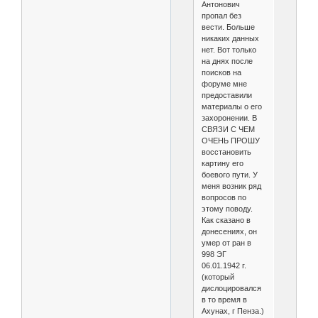
Антонович
пропал без
вести. Больше
никаких данных
нет. Вот только
на днях после
поисков на
форуме мне
предоставили
материалы о его
захоронении. В
СВЯЗИ С ЧЕМ
ОЧЕНЬ ПРОШУ
восстановить
картину его
боевого пути. У
меня возник ряд
вопросов по
этому поводу.
Как сказано в
донесениях, он
умер от ран в
998 ЭГ
06.01.1942 г.
(который
дислоцировался
в то время в
Ахунах, г Пенза.)