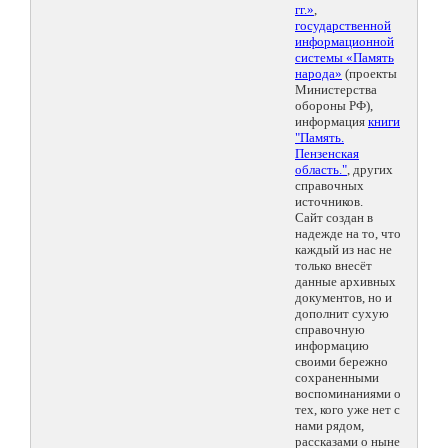
гг.»
,
государственной
информационной
системы «Память
народа»
(проекты
Министерства
обороны РФ),
информация
книги
"Память.
Пензенская
область."
, других
справочных
источников.
Сайт создан в
надежде на то, что
каждый из нас не
только внесёт
данные архивных
документов, но и
дополнит сухую
справочную
информацию
своими бережно
сохраненными
воспоминаниями о
тех, кого уже нет с
нами рядом,
рассказами о ныне