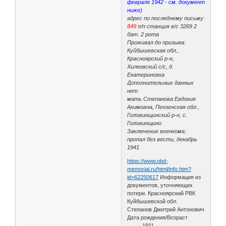
февраля 1942 - см. документ
ниже)
адрес по последнему письму:
849
п/п станция в/с 3269 2
бат. 2 рота
Проживал до призыва:
Куйбышевская обл.,
Красноярский р-н,
Хилковский с/с, д.
Екатериновка
Дополнительных данных
нет
мать Степанова Евдокия
Акимовна, Пензенская обл.,
Головинщинский р-н, с.
Головинщино
Заключение военкома:
пропал без вести, декабрь
1941
https://www.obd-
memorial.ru/html/info.htm?
id=62250617
Информация из
документов, уточняющих
потери. Красноярский РВК
Куйбышевской обл.
Степанов Дмитрий Антонович
Дата рождения/Возраст
__.__.1911