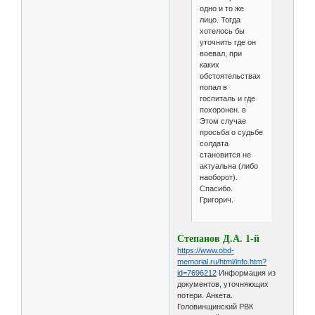
одно и то же
лицо. Тогда
хотелось бы
уточнить где он
воевал, при
каких
обстоятельствах
попал в
госпиталь и где
похоронен. в
Этом случае
просьба о судьбе
солдата
становится не
актуальна (либо
наоборот).
Спасибо.
Григорич.
Степанов Д.А. 1-й
https://www.obd-
memorial.ru/html/info.htm?
id=7696212
Информация из
документов, уточняющих
потери. Анкета.
Головинщинский РВК