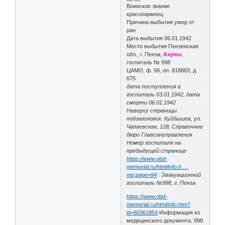
Воинское звание
красноармеец
Причина выбытия умер от
ран
Дата выбытия 06.01.1942
Место выбытия Пензенская
обл., г. Пенза,
Ахуны
,
госпиталь № 998
ЦАМО, ф. 58, оп. 818883, д.
675
дата поступления в
госпиталь 03.01.1942, дата
смерти 06.01.1942
Наверху страницы
подзаголовок: Куйбышев, ул.
Чапаевская, 128, Справочное
бюро Главсануправления
Номер госпиталя на
предыдущей странице
https://www.obd-
memorial.ru/html/info.h …
mp;page=94
: Эвакуационной
госпиталь №998, г. Пенза
https://www.obd-
memorial.ru/html/info.htm?
id=60361854
Информация из
медицинского документа. 998