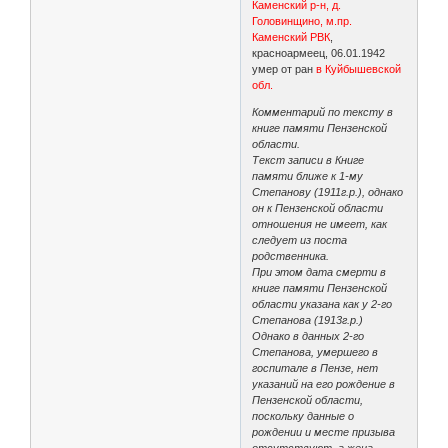
Каменский р-н, д.
Головинщино, м.пр.
Каменский РВК
,
красноармеец, 06.01.1942
умер от ран
в Куйбышевской
обл.
Комментарий по тексту в
книге памяти Пензенской
области.
Текст записи в Книге
памяти ближе к 1-му
Степанову (1911г.р.), однако
он к Пензенской области
отношения не имеет, как
следует из поста
родственника.
При этом дата смерти в
книге памяти Пензенской
области указана как у 2-го
Степанова (1913г.р.)
Однако в данных 2-го
Степанова, умершего в
госпитале в Пензе, нет
указаний на его рождение в
Пензенской области,
поскольку данные о
рождении и месте призыва
отсутствуют, а жена