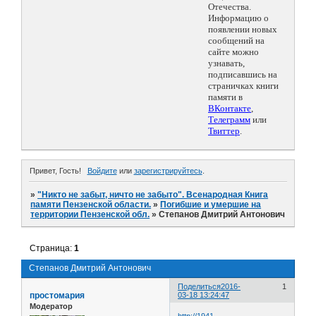
Отечества.
Информацию о
появлении новых
сообщений на
сайте можно
узнавать,
подписавшись на
страничках книги
памяти в
ВКонтакте
,
Телеграмм
или
Твиттер
.
Привет, Гость!
Войдите
или
зарегистрируйтесь
.
»
"Никто не забыт, ничто не забыто". Всенародная Книга
памяти Пензенской области.
»
Погибшие и умершие на
территории Пензенской обл.
»
Степанов Дмитрий Антонович
Страница:
1
Степанов Дмитрий Антонович
Поделиться
2016-
1
простомария
03-18 13:24:47
Модератор
http://1941-