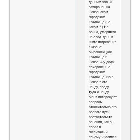
данным 998 ЭГ
захоронен на
Пензенском
городском
кладбище (на
каком ? ) На
бойца, умершего
на след. день в
книге погребения
сказано:
Мироносицкое
кладбище г
Пенза. А у деда:
похоронен на
городском
кладбище. Но в
Пензе я его
найду, поеду
туда и найду.
Меня интересуют
вопросы
относительно его
боевого пути,
обстоятельств
ранения, как он
попал в
госпиталь и
почему числипся