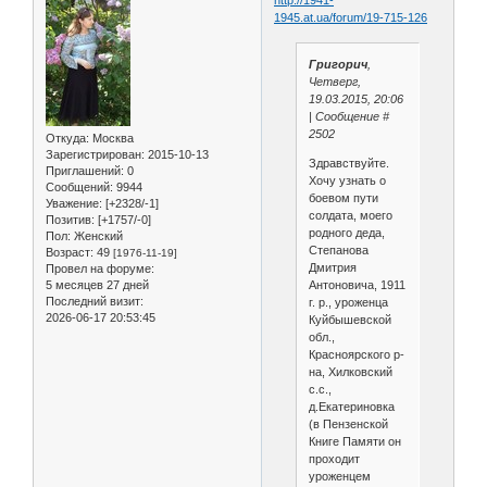
1945.at.ua/forum/19-715-126
Григорич
,
Четверг,
19.03.2015, 20:06
| Сообщение #
2502
Откуда:
Москва
Зарегистрирован
: 2015-10-13
Здравствуйте.
Приглашений:
0
Хочу узнать о
Сообщений:
9944
боевом пути
Уважение:
[+2328/-1]
солдата, моего
Позитив:
[+1757/-0]
родного деда,
Пол:
Женский
Степанова
Возраст:
49
[1976-11-19]
Дмитрия
Провел на форуме:
5 месяцев 27 дней
Антоновича, 1911
Последний визит:
г. р., уроженца
2026-06-17 20:53:45
Куйбышевской
обл.,
Красноярского р-
на, Хилковский
с.с.,
д.Екатериновка
(в Пензенской
Книге Памяти он
проходит
уроженцем