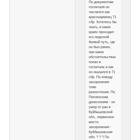
По документам
госпиталя он
числился как
красноармеец 71
сбр. Хотелось бы
знать, в каких
краях проходил
его недолгий
боевой путь, где
он был ранен,
при каких
обстоятельствах
попал в
госпиталь и как
он оказался в 71
сбр. По поводу
захоронения
тоже
разночтения. По
Пензенским
донесениям - он
умер от ран в
Куйбышевской
обл., первичное
место
захоронения -
Куйбышевская
обл. ? ? ? По