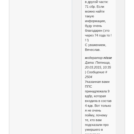
в другой части:
71 сбр. Если
можно найти
такую
информацию,
буду очень
благодарен (это
через 74 года то !
! !)
С уважением,
Вячеслав.
модератор
nisse
Дата: Пятница,
20.03.2015, 10:35
| Сообщение #
2504
Указанная вами
ППС
принадлежала 9
вдбр, которая
входила в состав
4 вдк. Вот только
я не очень
пойму, почему
те, кто вам
подсказали про
умершего в