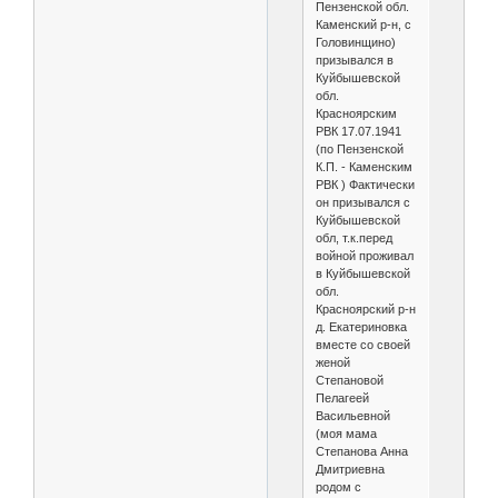
Пензенской обл.
Каменский р-н, с
Головинщино)
призывался в
Куйбышевской
обл.
Красноярским
РВК 17.07.1941
(по Пензенской
К.П. - Каменским
РВК ) Фактически
он призывался с
Куйбышевской
обл, т.к.перед
войной проживал
в Куйбышевской
обл.
Красноярский р-н
д. Екатериновка
вместе со своей
женой
Степановой
Пелагеей
Васильевной
(моя мама
Степанова Анна
Дмитриевна
родом с