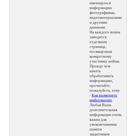
имеющуюся
информацию
фотографиями,
видеоматериалами
и другими
данными.
На каждого воина
заводится
отдельная
страница,
посвященная
конкретному
участнику войны.
Прежде чем
начать
обрабатывать
информацию,
прочитайте,
пожалуйста, тему
-
Как размещать
информацию
.
Любая Ваша
дополнительная
информация очень
важна для
увековечивания
памяти
защитников