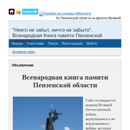
Из Пензенской области на фронты Великой Отечествен
"Никто не забыт, ничто не забыто".
Всенародная Книга памяти Пензенской
области.
Форум
Участники
Поиск
Регистрация
Войти
Активные темы
Объявление
Всенародная книга памяти
Пензенской области
Сайт посвящается
воинам Великой
Отечественной
войны,
вернувшимся и не
вернувшимся с
войны, которые