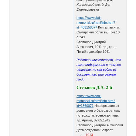
Хилковский с/с, д. 2-я
Екатериновка
https://www.obd-
memorial.ru/html/info.htm?
id=403158577
Книга памяти.
Самарская область. Том 10
с.249
Степанов Дмитрий
Антонович, 1911 г.р., кр-ц.
Погиб в декабре 1941
Родственник считает, что
ниже информация о том же
человеке, но как видно из
документов, это разные
люди
Степанов Д.А. 2-й
https://www.obd-
memorial.ru/html/info.htm?
id=1860071
Информация из
донесения о безвозвратных
потерях. гл. воен.-сан. упр.
Кр. Армии, 02.05.1942
Степанов Дмитрий Антонович
Дата рождения/Возраст
__.__.
1913