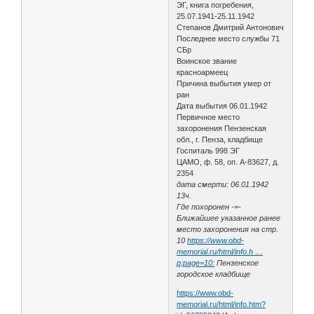
ЭГ, книга погребения,
25.07.1941-25.11.1942
Степанов Дмитрий Антонович
Последнее место службы 71
СБр
Воинское звание
красноармеец
Причина выбытия умер от
ран
Дата выбытия 06.01.1942
Первичное место
захоронения Пензенская
обл., г. Пенза, кладбище
Госпиталь 998 ЭГ
ЦАМО, ф. 58, оп. А-83627, д.
2354
дата смерти: 06.01.1942
13ч.
Где похоронен -=-
Ближайшее указанное ранее
место захоронения на стр.
10
https://www.obd-
memorial.ru/html/info.h …
p;page=10:
Пензенское
городское кладбище
https://www.obd-
memorial.ru/html/info.htm?