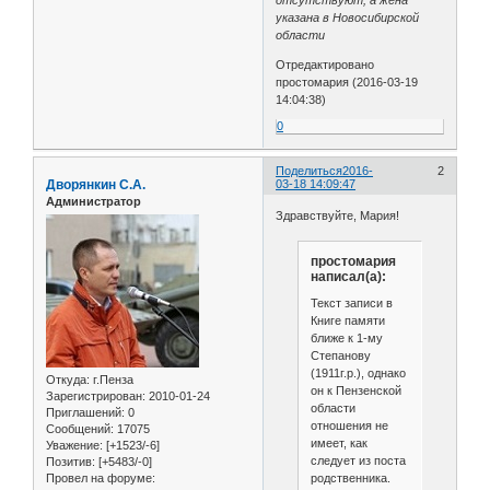
указана в Новосибирской
области
Отредактировано
простомария (2016-03-19
14:04:38)
0
Поделиться
2016-
2
Дворянкин С.А.
03-18 14:09:47
Администратор
Здравствуйте, Мария!
простомария
написал(а):
Текст записи в
Книге памяти
ближе к 1-му
Степанову
(1911г.р.), однако
Откуда:
г.Пенза
он к Пензенской
Зарегистрирован
: 2010-01-24
области
Приглашений:
0
отношения не
Сообщений:
17075
имеет, как
Уважение:
[+1523/-6]
следует из поста
Позитив:
[+5483/-0]
родственника.
Провел на форуме: