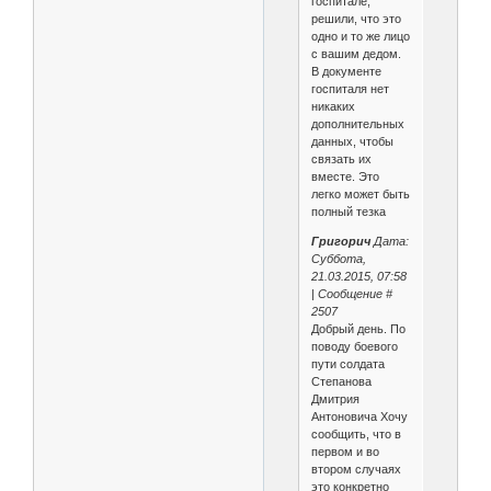
госпитале,
решили, что это
одно и то же лицо
с вашим дедом.
В документе
госпиталя нет
никаких
дополнительных
данных, чтобы
связать их
вместе. Это
легко может быть
полный тезка
Григорич
Дата:
Суббота,
21.03.2015, 07:58
| Сообщение #
2507
Добрый день. По
поводу боевого
пути солдата
Степанова
Дмитрия
Антоновича Хочу
сообщить, что в
первом и во
втором случаях
это конкретно