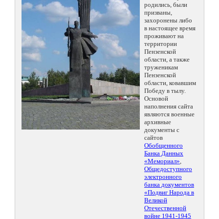
родились, были
призваны,
захоронены либо
в настоящее время
проживают на
территории
Пензенской
области, а также
труженикам
Пензенской
области, ковавшим
Победу в тылу.
Основой
наполнения сайта
являются военные
архивные
документы с
сайтов
Обобщенного
Банка Данных
«Мемориал»
,
Общедоступного
электронного
банка документов
«Подвиг Народа в
Великой
Отечественной
войне 1941-1945