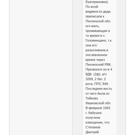
Екатериновки).
По всей
видимости деда
приписала к
Пензенской обл.
его мать,
проживающая в
то время в с.
Головинщино, т.к.
она его
разыскивала в
послевоенное
время через
Пензенский РВК.
Призвался он в 4
ВДК (2ф), в/ч
3269, 2 бат. 2
рота. ППС 849.
Последняя весть
от него была из
Тейково
Ивановской обл.
В феврале 1942
г. бабушка
получила
извещение, что
Степанов
Дмитрий