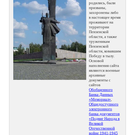
родились, были
призваны,
захоронены либо
в настоящее время
проживают на
территории
Пензенской
области, а также
труженикам
Пензенской
области, ковавшим
Победу в тылу.
Основой
наполнения сайта
являются военные
архивные
документы с
сайтов
Обобщенного
Банка Данных
«Мемориал»
,
Общедоступного
электронного
банка документов
«Подвиг Народа в
Великой
Отечественной
войне 1941-1945