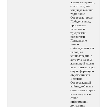
живых ветеранах,
о всех тех, кто
защищал в лихие
годы наше
Отечество, ковал
Победу в тылу,
прославлял
ратными и
трудовыми
подвигами
Пензенскую
землю.
Сайт задуман, как
народная
энциклопедия, в
которую каждый
желающий может
внести известную
ему информацию
об участниках
Великой
Отечественной
войны, добавить
свои комментарии
к имеющейся на
сайте
информации,
дополнить