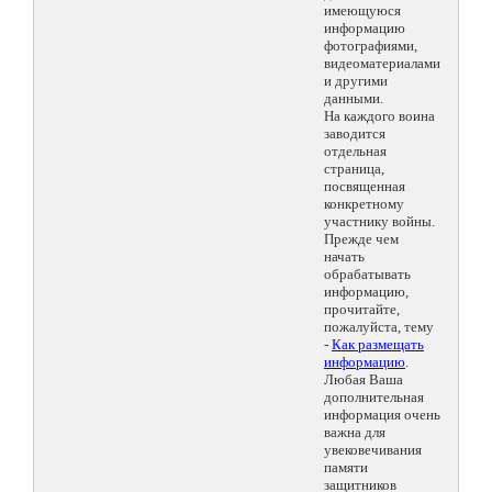
имеющуюся
информацию
фотографиями,
видеоматериалами
и другими
данными.
На каждого воина
заводится
отдельная
страница,
посвященная
конкретному
участнику войны.
Прежде чем
начать
обрабатывать
информацию,
прочитайте,
пожалуйста, тему
-
Как размещать
информацию
.
Любая Ваша
дополнительная
информация очень
важна для
увековечивания
памяти
защитников