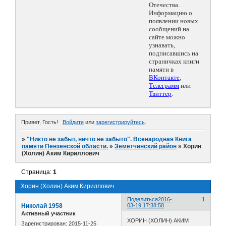
Отечества.
Информацию о
появлении новых
сообщений на
сайте можно
узнавать,
подписавшись на
страничках книги
памяти в
ВКонтакте
,
Телеграмм
или
Твиттер
.
Привет, Гость!
Войдите
или
зарегистрируйтесь
.
»
"Никто не забыт, ничто не забыто". Всенародная Книга
памяти Пензенской области.
»
Земетчинский район
»
Хорин
(Холин) Аким Кириллович
Страница:
1
Хорин (Холин) Аким Кириллович
Поделиться
2016-
1
Николай 1958
03-19 17:38:58
Активный участник
ХОРИН (ХОЛИН) АКИМ
Зарегистрирован
: 2015-11-25