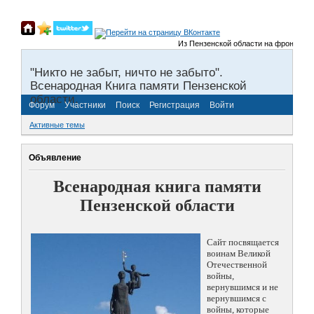
Из Пензенской области на фронты Вели
"Никто не забыт, ничто не забыто".
Всенародная Книга памяти Пензенской
области.
Форум
Участники
Поиск
Регистрация
Войти
Активные темы
Объявление
Всенародная книга памяти
Пензенской области
Сайт посвящается
воинам Великой
Отечественной
войны,
вернувшимся и не
вернувшимся с
войны, которые