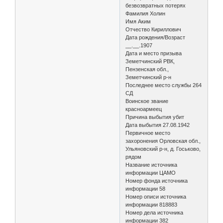
безвозвратных потерях
Фамилия Холин
Имя Аким
Отчество Кириллович
Дата рождения/Возраст
__.__.1907
Дата и место призыва
Земетчинский РВК,
Пензенская обл.,
Земетчинский р-н
Последнее место службы 264
СД
Воинское звание
красноармеец
Причина выбытия убит
Дата выбытия 27.08.1942
Первичное место
захоронения Орловская обл.,
Ульяновский р-н, д. Госьково,
рядом
Название источника
информации ЦАМО
Номер фонда источника
информации 58
Номер описи источника
информации 818883
Номер дела источника
информации 382