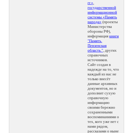
гг.»
,
государственной
информационной
системы «Память
народа»
(проекты
Министерства
обороны РФ),
информация
книги
"Память.
Пензенская
область."
, других
справочных
источников.
Сайт создан в
надежде на то, что
каждый из нас не
только внесёт
данные архивных
документов, но и
дополнит сухую
справочную
информацию
своими бережно
сохраненными
воспоминаниями о
тех, кого уже нет с
нами рядом,
рассказами о ныне