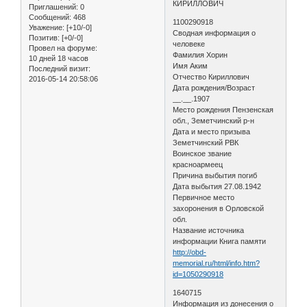
КИРИЛЛОВИЧ
Приглашений:
0
Сообщений:
468
1100290918
Уважение:
[+10/-0]
Сводная информация о
Позитив:
[+0/-0]
человеке
Провел на форуме:
Фамилия Хорин
10 дней 18 часов
Имя Аким
Последний визит:
Отчество Кириллович
2016-05-14 20:58:06
Дата рождения/Возраст
__.__.1907
Место рождения Пензенская
обл., Земетчинский р-н
Дата и место призыва
Земетчинский РВК
Воинское звание
красноармеец
Причина выбытия погиб
Дата выбытия 27.08.1942
Первичное место
захоронения в Орловской
обл.
Название источника
информации Книга памяти
http://obd-
memorial.ru/html/info.htm?
id=1050290918
1640715
Информация из донесения о