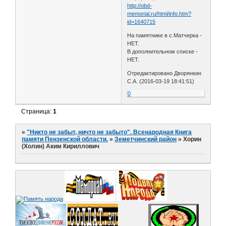
http://obd-
memorial.ru/html/info.htm?
id=1640715
На памятнике в с.Матчерка -
НЕТ.
В дополнительном списке -
НЕТ.
Отредактировано Дворянкин
С.А. (2016-03-19 18:41:51)
0
Страница:
1
»
"Никто не забыт, ничто не забыто". Всенародная Книга
памяти Пензенской области.
»
Земетчинский район
»
Хорин
(Холин) Аким Кириллович