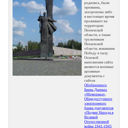
родились, были
призваны,
захоронены либо
в настоящее время
проживают на
территории
Пензенской
области, а также
труженикам
Пензенской
области, ковавшим
Победу в тылу.
Основой
наполнения сайта
являются военные
архивные
документы с
сайтов
Обобщенного
Банка Данных
«Мемориал»
,
Общедоступного
электронного
банка документов
«Подвиг Народа в
Великой
Отечественной
войне 1941-1945