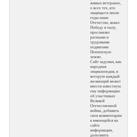
живых ветеранах,
о всех тех, кто
защищал в лихие
годы наше
Отечество, ковал
Победу в тылу,
прославлял
ратными и
трудовыми
подвигами
Пензенскую
землю.
Сайт задуман, как
народная
энциклопедия, в
которую каждый
желающий может
внести известную
ему информацию
об участниках
Великой
Отечественной
войны, добавить
свои комментарии
к имеющейся на
сайте
информации,
дополнить