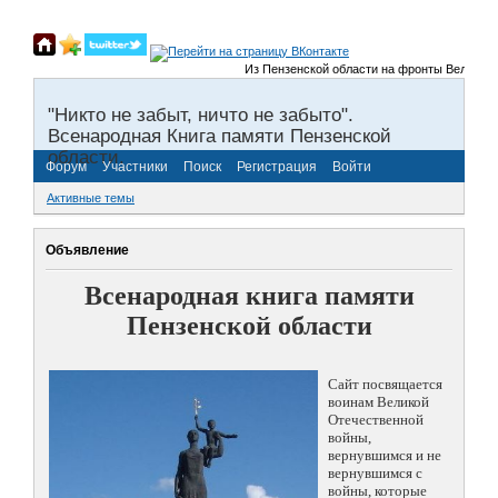
Из Пензенской области на фронты Великой Оте
"Никто не забыт, ничто не забыто".
Всенародная Книга памяти Пензенской
области.
Форум
Участники
Поиск
Регистрация
Войти
Активные темы
Объявление
Всенародная книга памяти
Пензенской области
Сайт посвящается
воинам Великой
Отечественной
войны,
вернувшимся и не
вернувшимся с
войны, которые