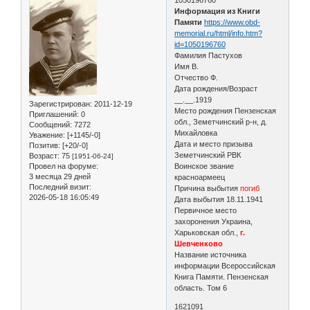
Информация из Книги
Памяти
https://www.obd-
memorial.ru/html/info.htm?
id=1050196760
Фамилия Пастухов
Имя В.
Отчество Ф.
Дата рождения/Возраст
__.__.1919
Зарегистрирован
: 2011-12-19
Место рождения Пензенская
Приглашений:
0
обл., Земетчинский р-н, д.
Сообщений:
7272
Михайловка
Уважение:
[+1145/-0]
Дата и место призыва
Позитив:
[+20/-0]
Земетчинский РВК
Возраст:
75
[1951-06-24]
Провел на форуме:
Воинское звание
3 месяца 29 дней
красноармеец
Последний визит:
Причина выбытия
погиб
2026-05-18 16:05:49
Дата выбытия 18.11.1941
Первичное место
захоронения Украина,
Харьковская обл.,
г.
Шевченково
Название источника
информации Всероссийская
Книга Памяти. Пензенская
область. Том 6
1621091