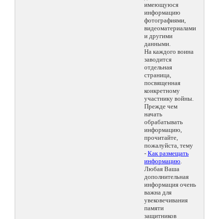
имеющуюся
информацию
фотографиями,
видеоматериалами
и другими
данными.
На каждого воина
заводится
отдельная
страница,
посвященная
конкретному
участнику войны.
Прежде чем
начать
обрабатывать
информацию,
прочитайте,
пожалуйста, тему
-
Как размещать
информацию
.
Любая Ваша
дополнительная
информация очень
важна для
увековечивания
памяти
защитников