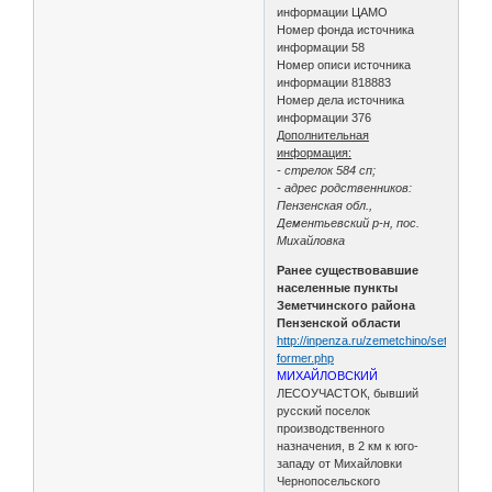
информации ЦАМО
Номер фонда источника
информации 58
Номер описи источника
информации 818883
Номер дела источника
информации 376
Дополнительная
информация:
- стрелок 584 сп;
- адрес родственников:
Пензенская обл.,
Дементьевский р-н, пос.
Михайловка
Ранее существовавшие
населенные пункты
Земетчинского района
Пензенской области
http://inpenza.ru/zemetchino/settlements
former.php
МИХАЙЛОВСКИЙ
ЛЕСОУЧАСТОК, бывший
русский поселок
производственного
назначения, в 2 км к юго-
западу от Михайловки
Чернопосельского