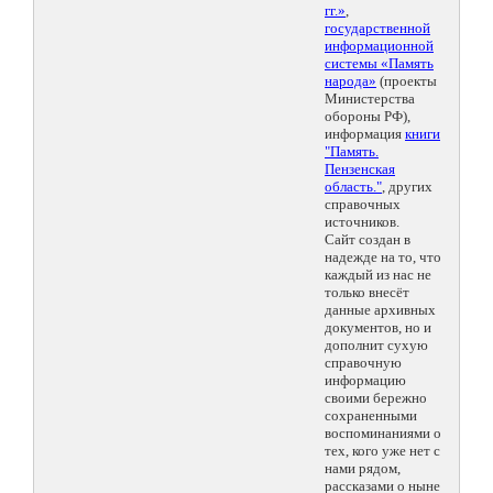
гг.»
,
государственной
информационной
системы «Память
народа»
(проекты
Министерства
обороны РФ),
информация
книги
"Память.
Пензенская
область."
, других
справочных
источников.
Сайт создан в
надежде на то, что
каждый из нас не
только внесёт
данные архивных
документов, но и
дополнит сухую
справочную
информацию
своими бережно
сохраненными
воспоминаниями о
тех, кого уже нет с
нами рядом,
рассказами о ныне