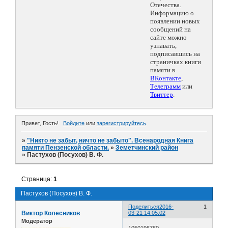
Отечества.
Информацию о
появлении новых
сообщений на
сайте можно
узнавать,
подписавшись на
страничках книги
памяти в
ВКонтакте
,
Телеграмм
или
Твиттер
.
Привет, Гость!
Войдите
или
зарегистрируйтесь
.
»
"Никто не забыт, ничто не забыто". Всенародная Книга
памяти Пензенской области.
»
Земетчинский район
»
Пастухов (Посухов) В. Ф.
Страница:
1
Пастухов (Посухов) В. Ф.
Поделиться
2016-
1
Виктор Колесников
03-21 14:05:02
Модератор
1050196760