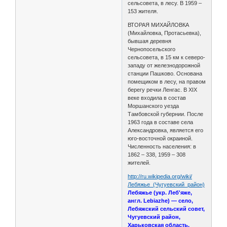
сельсовета, в лесу. В 1959 –
153 жителя.
ВТОРАЯ МИХАЙЛОВКА
(Михайловка, Протасьевка),
бывшая деревня
Чернопосельского
сельсовета, в 15 км к северо-
западу от железнодорожной
станции Пашково. Основана
помещиком в лесу, на правом
берегу речки Ленгас. В XIX
веке входила в состав
Моршанского уезда
Тамбовской губернии. После
1963 года в составе села
Александровка, является его
юго-восточной окраиной.
Численность населения: в
1862 – 338, 1959 – 308
жителей.
http://ru.wikipedia.org/wiki/
Лебяжье_(Чугуевский_район)
Лебяжье (укр. Леб'яже,
англ. Lebiazhe) — село,
Лебяжский сельский совет,
Чугуевский район,
Харьковская область.