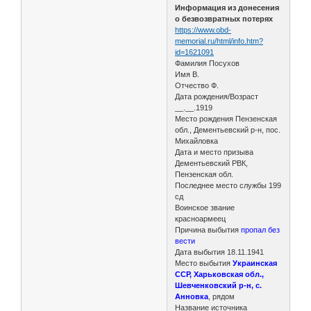
Информация из донесения
о безвозвратных потерях
https://www.obd-
memorial.ru/html/info.htm?
id=1621091
Фамилия Посухов
Имя В.
Отчество Ф.
Дата рождения/Возраст
__.__.1919
Место рождения Пензенская
обл., Дементьевский р-н, пос.
Михайловка
Дата и место призыва
Дементьевский РВК,
Пензенская обл.
Последнее место службы 199
сд
Воинское звание
красноармеец
Причина выбытия
пропал без
вести
Дата выбытия 18.11.1941
Место выбытия
Украинская
ССР, Харьковская обл.,
Шевченковский р-н, с.
Анновка
, рядом
Название источника