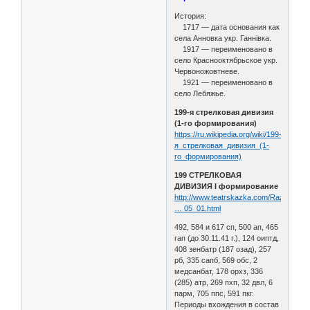
История:
1717 — дата основания как
села Анновка укр. Ганнівка.
1917 — переименовано в
село Краснооктябрьское укр.
Червоножовтневе.
1921 — переименовано в
село Лебяжье.
199-я стрелковая дивизия
(1-го формирования)
https://ru.wikipedia.org/wiki/199-
я_стрелковая_дивизия_(1-
го_формирования)
199 СТРЕЛКОВАЯ
ДИВИЗИЯ I формирование
http://www.teatrskazka.com/Raznoe/Pe
… 05_01.html
492, 584 и 617 сп, 500 ап, 465
гап (до 30.11.41 г.), 124 оиптд,
408 зенбатр (187 озад), 257
рб, 335 сапб, 569 обс, 2
медсанбат, 178 орхз, 336
(285) атр, 269 пхп, 32 двл, 6
парм, 705 ппс, 591 пкг.
Периоды вхождения в состав