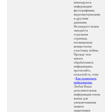
имеющуюся
информацию
фотографиями,
видеоматериалами
и другими
данными.
На каждого воина
заводится
отдельная
страница,
посвященная
конкретному
участнику войны.
Прежде чем
начать
обрабатывать
информацию,
прочитайте,
пожалуйста, тему
-
Как размещать
информацию
.
Любая Ваша
дополнительная
информация очень
важна для
увековечивания
памяти
защитников