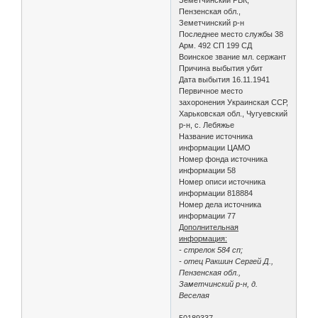
Пензенская обл.,
Земетчинский р-н
Последнее место службы 38
Арм. 492 СП 199 СД
Воинское звание мл. сержант
Причина выбытия убит
Дата выбытия 16.11.1941
Первичное место
захоронения Украинская ССР,
Харьковская обл., Чугуевский
р-н, с. Лебяжье
Название источника
информации ЦАМО
Номер фонда источника
информации 58
Номер описи источника
информации 818884
Номер дела источника
информации 77
Дополнительная
информация:
- стрелок 584 сп;
- отец Ракшин Сергей Д.,
Пензенская обл.,
Заметчинский р-н, д.
Веселая
50189337