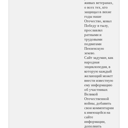
живых ветеранах,
о всех тех, кто
защищал в лихие
годы наше
Отечество, ковал
Победу в тылу,
прославлял
ратными и
трудовыми
подвигами
Пензенскую
землю.
Сайт задуман, как
народная
энциклопедия, в
которую каждый
желающий может
внести известную
ему информацию
об участниках
Великой
Отечественной
войны, добавить
свои комментарии
к имеющейся на
сайте
информации,
дополнить