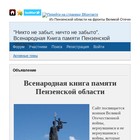
Из Пензенской области на фронты Великой Отечественной 
"Никто не забыт, ничто не забыто".
Всенародная Книга памяти Пензенской
области.
Форум
Участники
Поиск
Регистрация
Войти
Активные темы
Объявление
Всенародная книга памяти
Пензенской области
Сайт посвящается
воинам Великой
Отечественной
войны,
вернувшимся и не
вернувшимся с
войны, которые