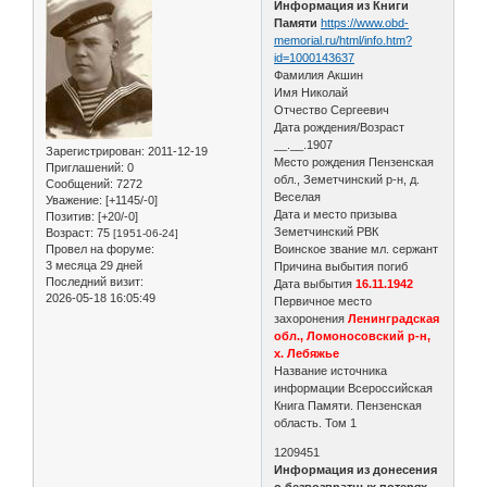
Информация из Книги
Памяти
https://www.obd-
memorial.ru/html/info.htm?
id=1000143637
Фамилия Акшин
Имя Николай
Отчество Сергеевич
Дата рождения/Возраст
__.__.1907
Зарегистрирован
: 2011-12-19
Место рождения Пензенская
Приглашений:
0
обл., Земетчинский р-н, д.
Сообщений:
7272
Веселая
Уважение:
[+1145/-0]
Дата и место призыва
Позитив:
[+20/-0]
Земетчинский РВК
Возраст:
75
[1951-06-24]
Провел на форуме:
Воинское звание мл. сержант
3 месяца 29 дней
Причина выбытия погиб
Последний визит:
Дата выбытия
16.11.1942
2026-05-18 16:05:49
Первичное место
захоронения
Ленинградская
обл., Ломоносовский р-н,
х. Лебяжье
Название источника
информации Всероссийская
Книга Памяти. Пензенская
область. Том 1
1209451
Информация из донесения
о безвозвратных потерях