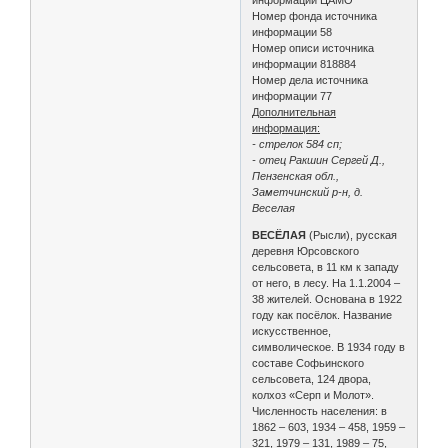
Номер фонда источника
информации 58
Номер описи источника
информации 818884
Номер дела источника
информации 77
Дополнительная
информация:
- стрелок 584 сп;
- отец Ракшин Сергей Д.,
Пензенская обл.,
Заметчинский р-н, д.
Веселая
ВЕСЁЛАЯ
(Рысли), русская
деревня Юрсовского
сельсовета, в 11 км к западу
от него, в лесу. На 1.1.2004 –
38 жителей. Основана в 1922
году как посёлок. Название
искусственное,
символическое. В 1934 году в
составе Софьинского
сельсовета, 124 двора,
колхоз «Серп и Молот».
Численность населения: в
1862 – 603, 1934 – 458, 1959 –
321, 1979 – 131, 1989 – 75,