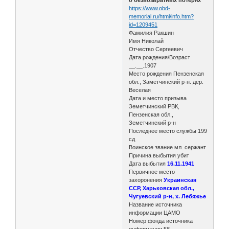
https://www.obd-
memorial.ru/html/info.htm?
id=1209451
Фамилия Ракшин
Имя Николай
Отчество Сергеевич
Дата рождения/Возраст
__.__.1907
Место рождения Пензенская
обл., Заметчинский р-н. дер.
Веселая
Дата и место призыва
Земетчинский РВК,
Пензенская обл.,
Земетчинский р-н
Последнее место службы 199
сд
Воинское звание мл. сержант
Причина выбытия убит
Дата выбытия
16.11.1941
Первичное место
захоронения
Украинская
ССР, Харьковская обл.,
Чугуевский р-н, х. Лебяжье
Название источника
информации ЦАМО
Номер фонда источника
информации 58