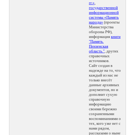
гг.»
,
государственной
информационной
системы «Память
народа»
(проекты
Министерства
обороны РФ),
информация
книги
"Память.
Пензенская
область."
, других
справочных
источников.
Сайт создан в
надежде на то, что
каждый из нас не
только внесёт
данные архивных
документов, но и
дополнит сухую
справочную
информацию
своими бережно
сохраненными
воспоминаниями о
тех, кого уже нет с
нами рядом,
рассказами о ныне