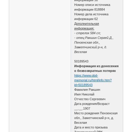
Номер описи источника
информации 818884
Номер дела источника
информации 62
Дополнительная
информация:
- стрелок 584 сп;
- отец Ракшин Сергей Д.,
Пензенская обл.,
Заметчинский р-н, д.
Веселая
50189543
Информация из донесения
о безвозвратных потерях
https://www.obd-
memorial.ru/html/info.htm?
id=50189543
Фамилия Ракшин
Имя Николай
Отчество Сергеевич
Дата рождения/Возраст
__.__.1907
Место рождения Пензенская
обл., Заметчинский р-н, д.
Веселая
Дата и место призыва
Земетчинский РВК,