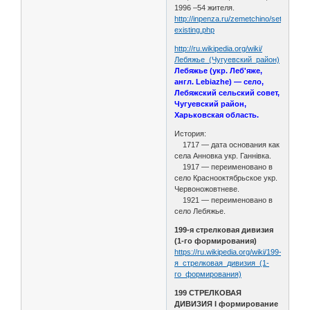
1996 –54 жителя.
http://inpenza.ru/zemetchino/settlements
existing.php
http://ru.wikipedia.org/wiki/
Лебяжье_(Чугуевский_район)
Лебяжье (укр. Леб'яже,
англ. Lebiazhe) — село,
Лебяжский сельский совет,
Чугуевский район,
Харьковская область.
История:
1717 — дата основания как
села Анновка укр. Ганнівка.
1917 — переименовано в
село Краснооктябрьское укр.
Червоножовтневе.
1921 — переименовано в
село Лебяжье.
199-я стрелковая дивизия
(1-го формирования)
https://ru.wikipedia.org/wiki/199-
я_стрелковая_дивизия_(1-
го_формирования)
199 СТРЕЛКОВАЯ
ДИВИЗИЯ I формирование