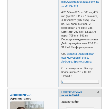
http://www.teatrskazka.com/Raznoe/Pe
… 05_01.html
492, 584 и 617 сп, 500 ап, 465
гап (до 30.11.41 г.), 124 оиптд,
408 зенбатр (187 озад), 257
рб, 335 сапб, 569 обс, 2
медсанбат, 178 орхз, 336
(285) атр, 269 пхп, 32 двл, 6
парм, 705 ппс, 591 пкг.
Периоды вхождения в состав
Действующей армии 22.6.41-
31.7.42 Расформирована
См.
Украина. Харьковская
обл. Чугуевский р-н с.
Лебяжье. Братск.могила
Отредактировано Виктор
Колесников (2017-09-07
11:43:35)
0
Поделиться
2025-
2
Дворянкин С.А.
10-12 11:52:32
Администратор
Здравствуйте!