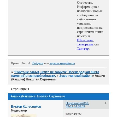
Отечества.
Информацию о
появлении новых
сообщений на
сайте можно
узнавать,
подписавшись на
страничках книги
памяти в
ВКонтакте
,
Телеграмм
или
Твиттер
.
Привет, Гость!
Войдите
или
зарегистрируйтесь
.
»
"Никто не забыт, ничто не забыто". Всенародная Книга
памяти Пензенской области.
»
Земетчинский район
»
Акшин
(Ракшин) Николай Сергеевич
Страница:
1
Акшин (Ракшин) Николай Сергеевич
Поделиться
2016-
1
Виктор Колесников
03-21 14:58:59
Модератор
1000143637