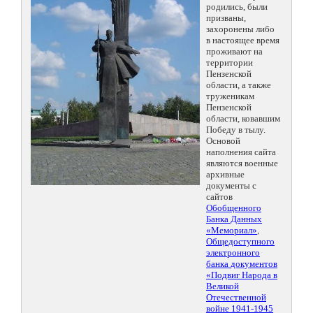
родились, были
призваны,
захоронены либо
в настоящее время
проживают на
территории
Пензенской
области, а также
труженикам
Пензенской
области, ковавшим
Победу в тылу.
Основой
наполнения сайта
являются военные
архивные
документы с
сайтов
Обобщенного
Банка Данных
«Мемориал»
,
Общедоступного
электронного
банка документов
«Подвиг Народа в
Великой
Отечественной
войне 1941-1945