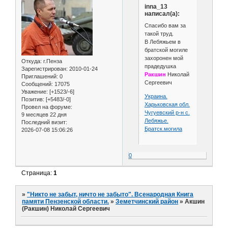
inna_13
написал(а):
Спасибо вам за
такой труд.
В Лебяжьем в
братской могиле
захоронен мой
Откуда:
г.Пенза
прадедушка
Зарегистрирован
: 2010-01-24
Ракшин
Николай
Приглашений:
0
Сергеевич
Сообщений:
17075
Уважение:
[+1523/-6]
Украина.
Позитив:
[+5483/-0]
Харьковская обл.
Провел на форуме:
Чугуевский р-н с.
9 месяцев 22 дня
Лебяжье.
Последний визит:
Братск.могила
2026-07-08 15:06:26
0
Страница:
1
»
"Никто не забыт, ничто не забыто". Всенародная Книга
памяти Пензенской области.
»
Земетчинский район
»
Акшин
(Ракшин) Николай Сергеевич