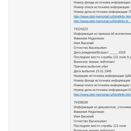
Номер фонда источника информации
Номер описи источника информации 
Номер дела источника информации 7
http://www.obd-memorial.ru/html/info.h
http://www.obd-memorial.ru/html/info.h
74224223
Информация из приказа об исключени
Фамилия Недопекин
Имя Василий
Отчество Васильевич
Дата рождения/Возраст __.__.1918
Последнее место службы 121 полк 9 
Воинское звание лейтенант
Причина выбытия убит
Дата выбытия 15.01.1945
Название источника информации Ц
Номер фонда источника информации
Номер описи источника информации 
Номер дела источника информации 6
http://www.obd-memorial.ru/html/info.h
75409038
Информация из документов, уточняю
Фамилия Недопекин
Имя Василий
Отчество Васильевич
Последнее место службы 121 полк
Воинское звание лейтенант