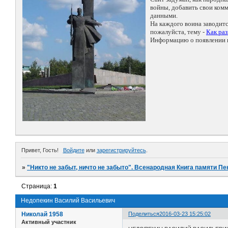
войны, добавить свои ко
данными.
На каждого воина заводит
пожалуйста, тему -
Как ра
Информацию о появлении н
Привет, Гость!
Войдите
или
зарегистрируйтесь
.
»
"Никто не забыт, ничто не забыто". Всенародная Книга памяти Пе
Страница:
1
Недопекин Василий Васильевич
Николай 1958
Поделиться
2016-03-23 15:25:02
Активный участник