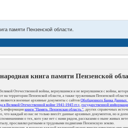
нига памяти Пензенской области.
народная книга памяти Пензенской обл
Великой Отечественной войны, вернувшимся и не вернувшимся с войны, котор
т на территории Пензенской области, а также труженикам Пензенской области
 являются военные архивные документы с сайтов
Обобщенного Банка Данных
а в Великой Отечественной войне 1941-1945 гг.»
,
государственной информаци
), информация
книги "Память. Пензенская область."
, других справочных источ
 то, что каждый из нас не только внесёт данные архивных документов, но и 
оминаниями о тех, кого уже нет с нами рядом, рассказами о ныне живых ветер
в тылу, прославлял ратными и трудовыми подвигами Пензенскую землю.
ая энциклопедия, в которую каждый желающий может внести известную ему и