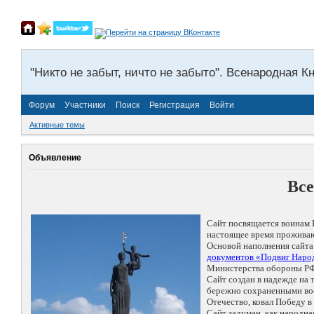
"Никто не забыт, ничто не забыто". Всенародная К
Форум
Участники
Поиск
Регистрация
Войти
Активные темы
Объявление
Все
Сайт посвящается воинам 
настоящее время проживаю
Основой наполнения сайта
документов «Подвиг Народ
Министерства обороны РФ
Сайт создан в надежде на
бережно сохраненными восп
Отечество, ковал Победу 
Сайт задуман, как народн