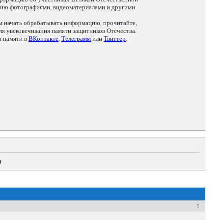
цию фотографиями, видеоматериалами и другими
ем начать обрабатывать информацию, прочитайте,
я увековечивания памяти защитников Отечества.
и памяти в
ВКонтакте
,
Телеграмм
или
Твиттер
.
ч
1