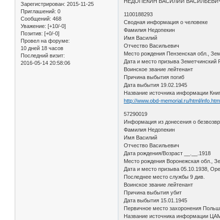
НЕДОПЕКИН ВАСИЛИЙ ВАСИЛЬЕВИ
Зарегистрирован
: 2015-11-25
Приглашений:
0
1100188293
Сообщений:
468
Сводная информация о человеке
Уважение:
[+10/-0]
Фамилия Недопекин
Позитив:
[+0/-0]
Имя Василий
Провел на форуме:
Отчество Васильевич
10 дней 18 часов
Место рождения Пензенская обл., Зе
Последний визит:
Дата и место призыва Земетчинский
2016-05-14 20:58:06
Воинское звание лейтенант
Причина выбытия погиб
Дата выбытия 19.02.1945
Название источника информации Кни
http://www.obd-memorial.ru/html/info.h
57290019
Информация из донесения о безвозв
Фамилия Недопекин
Имя Василий
Отчество Васильевич
Дата рождения/Возраст __.__.1918
Место рождения Воронежская обл., З
Дата и место призыва 05.10.1938, Ор
Последнее место службы 9 див.
Воинское звание лейтенант
Причина выбытия убит
Дата выбытия 15.01.1945
Первичное место захоронения Польша,
Название источника информации Ц