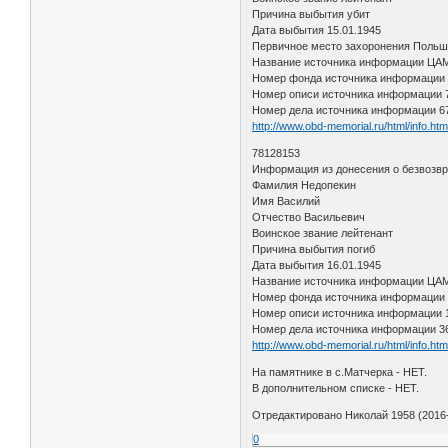
Причина выбытия убит
Дата выбытия 15.01.1945
Первичное место захоронения Польша,
Название источника информации Ц
Номер фонда источника информации
Номер описи источника информации
Номер дела источника информации 6
http://www.obd-memorial.ru/html/info.h
78128153
Информация из донесения о безвозв
Фамилия Недопекин
Имя Василий
Отчество Васильевич
Воинское звание лейтенант
Причина выбытия погиб
Дата выбытия 16.01.1945
Название источника информации Ц
Номер фонда источника информации
Номер описи источника информации 
Номер дела источника информации 3
http://www.obd-memorial.ru/html/info.h
На памятнике в с.Матчерка - НЕТ.
В дополнительном списке - НЕТ.
Отредактировано Николай 1958 (2016-
0