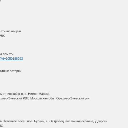
Ч
метчинский р-н
 РВК
га памяти
tm?id=1050188293
ратных потерях
еметчинский р-н, с. Нижне-Марака
ехово-Зуевский РВК, Московская обл., Орехово-Зуевский р-н
 Келецкое воев., пов. Буский, с. Островец, восточная окраина, у дороги
АМО