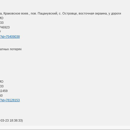
 Краковское воев., пов. Пацанувский, с. Островце, восточная окраина, у дороги
АМО
 33
 746923
7
tm?id=75409038
ратных потерях
АМО
 33
11459
60
tm?id=78128153
03-23 18:38:33)