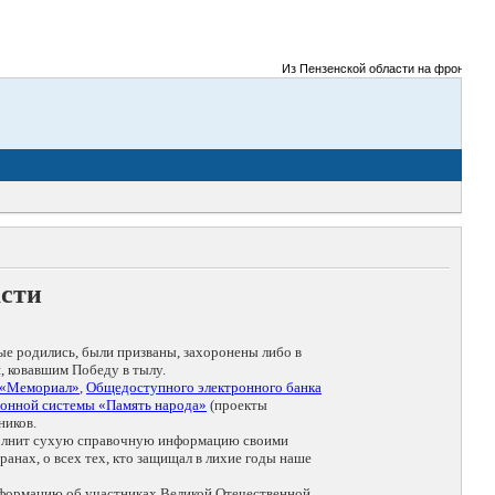
Из Пензенской области на фронты Велик
асти
ые родились, были призваны, захоронены либо в
, ковавшим Победу в тылу.
 «Мемориал»
,
Общедоступного электронного банка
онной системы «Память народа»
(проекты
ников.
дополнит сухую справочную информацию своими
анах, о всех тех, кто защищал в лихие годы наше
нформацию об участниках Великой Отечественной