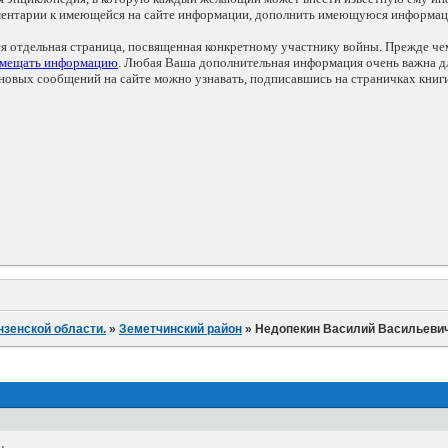
мментарии к имеющейся на сайте информации, дополнить имеющуюся информа
ся отдельная страница, посвященная конкретному участнику войны. Прежде ч
змещать информацию
. Любая Ваша дополнительная информация очень важна дл
овых сообщений на сайте можно узнавать, подписавшись на страничках книг
нзенской области.
»
Земетчинский район
»
Недопекин Василий Васильеви