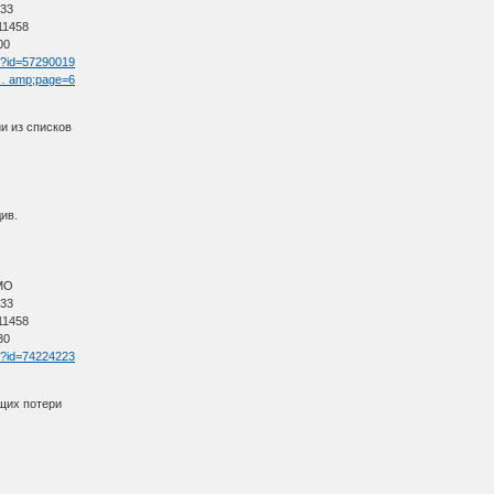
 33
11458
00
tm?id=57290019
t … amp;page=6
и из списков
див.
АМО
 33
11458
30
tm?id=74224223
щих потери