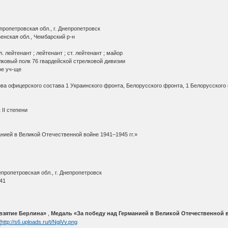
ропетровская обл., г. Днепропетровск
енская обл., Чембарский р-н
. лейтенант ; лейтенант ; ст. лейтенант ; майор
лковый полк 76 гвардейской стрелковой дивизии
 уч-ще
рского состава 1 Украинского фронта, Белорусского фронта, 1 Белорусского 
II степени
 в Великой Отечественной войне 1941–1945 гг.»
пропетровская обл., г. Днепропетровск
941
т
взятие Берлина»
,
Медаль «За победу над Германией в Великой Отечественной во