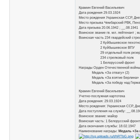
Крамин Евгений Васильевич
Дата рождения 29.03.1924
Место рождения Украинская ССР, Днеп
Место призыва Чембарский РВК, Пенз
Дата призыва 20.06.1942 ; __.08.1941
Воинское звание гв. мл. лейтенант ; мл
Воинская часть 234 гвардейский стре
2 Куйбышевское пехотное
2 Куйбышевское ВПУ
29 отдельный полк резерва офице
234 стрелковый полк
1 Белорусский фронт
Награды Орден Отечественной войны 
Медаль «За отвагу» (2)
Медаль «За взятие Берлина»
Медаль «За победу над Германией
Крамин Евгений Васильевич
Учетно-послужная картотека
Дата рождения: 29.03.1924
Место рождения: Украинская ССР, Дне
Дата поступления на службу: __.08.1
Воинское звание: майор
Воинская часть: 1 Белорусский фрон
Дата окончания службы: 18.02.1947
Наименование награды:
Медаль «За 