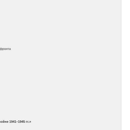
фронта
йне 1941–1945 гг.»