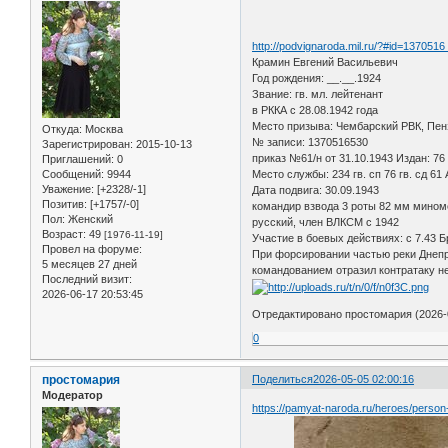
http://podvignaroda.mil.ru/?#id=137051
Крамин Евгений Васильевич
Год рождения: __.__.1924
Звание: гв. мл. лейтенант
в РККА с 28.08.1942 года
Место призыва: Чембарский РВК, Пенз
Откуда:
Москва
№ записи: 1370516530
Зарегистрирован
: 2015-10-13
приказ №61/н от 31.10.1943 Издан: 76
Приглашений:
0
Сообщений:
9944
Место службы: 234 гв. сп 76 гв. сд 61
Уважение:
[+2328/-1]
Дата подвига: 30.09.1943
Позитив:
[+1757/-0]
командир взвода 3 роты 82 мм миноме
Пол:
Женский
русский, член ВЛКСМ с 1942
Возраст:
49
[1976-11-19]
Участие в боевых действиях: с 7.43 
Провел на форуме:
При форсировании частью реки Днепр 
5 месяцев 27 дней
командованием отразил контратаку не
Последний визит:
2026-06-17 20:53:45
Отредактировано простомария (2026-0
0
простомария
Поделиться
2026-05-05 02:00:16
Модератор
https://pamyat-naroda.ru/heroes/perso