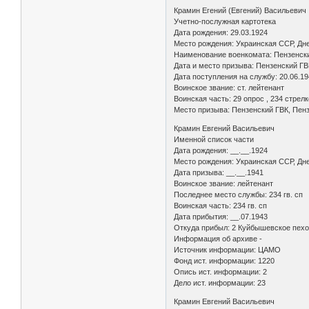
Крамин Егений (Евгений) Васильевич
Учетно-послужная картотека
Дата рождения: 29.03.1924
Место рождения: Украинская ССР, Дне
Наименование военкомата: Пензенский
Дата и место призыва: Пензенский ГВК
Дата поступления на службу: 20.06.1
Воинское звание: ст. лейтенант
Воинская часть: 29 опрос , 234 стрел
Место призыва: Пензенский ГВК, Пензе
Крамин Евгений Васильевич
Именной список части
Дата рождения: __.__.1924
Место рождения: Украинская ССР, Дне
Дата призыва: __.__.1941
Воинское звание: лейтенант
Последнее место службы: 234 гв. сп
Воинская часть: 234 гв. сп
Дата прибытия: __.07.1943
Откуда прибыл: 2 Куйбышевское пехо
Информация об архиве -
Источник информации: ЦАМО
Фонд ист. информации: 1220
Опись ист. информации: 2
Дело ист. информации: 23
Крамин Евгений Васильевич