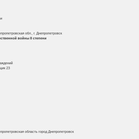
ни
пропетровская обл., г. Днепропетровск
ственной войны II степени
раждений
щик 23
пропетровская область город Днепропетровск