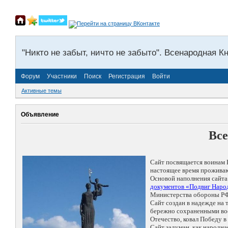
"Никто не забыт, ничто не забыто". Всенародная К
Форум
Участники
Поиск
Регистрация
Войти
Активные темы
Объявление
Все
Сайт посвящается воинам 
настоящее время проживаю
Основой наполнения сайта
документов «Подвиг Народ
Министерства обороны РФ
Сайт создан в надежде на
бережно сохраненными восп
Отечество, ковал Победу 
Сайт задуман, как народн