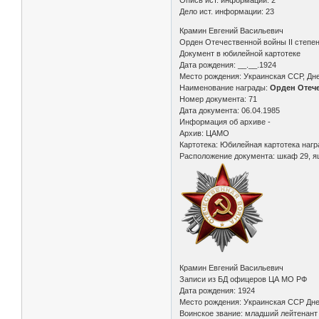
Опись ист. информации: 2
Дело ист. информации: 23
Крамин Евгений Васильевич
Орден Отечественной войны II степе
Документ в юбилейной картотеке
Дата рождения: __.__.1924
Место рождения: Украинская ССР, Дне
Наименование награды:
Орден Отече
Номер документа: 71
Дата документа: 06.04.1985
Информация об архиве -
Архив: ЦАМО
Картотека: Юбилейная картотека наг
Расположение документа: шкаф 29, я
Крамин Евгений Васильевич
Записи из БД офицеров ЦА МО РФ
Дата рождения: 1924
Место рождения: Украинская ССР Дне
Воинское звание: младший лейтенант