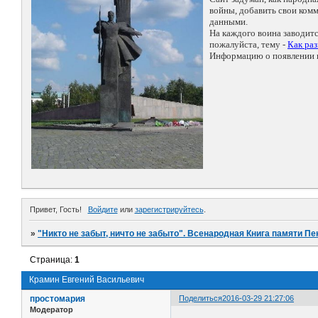
войны, добавить свои ко
данными.
На каждого воина заводит
пожалуйста, тему -
Как ра
Информацию о появлении н
Привет, Гость!
Войдите
или
зарегистрируйтесь
.
»
"Никто не забыт, ничто не забыто". Всенародная Книга памяти Пе
Страница:
1
Крамин Евгений Васильевич
простомария
Поделиться
2016-03-29 21:27:06
Модератор