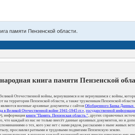
нига памяти Пензенской области.
народная книга памяти Пензенской обл
Великой Отечественной войны, вернувшимся и не вернувшимся с войны, котор
т на территории Пензенской области, а также труженикам Пензенской области
 являются военные архивные документы с сайтов
Обобщенного Банка Данных
а в Великой Отечественной войне 1941-1945 гг.»
,
государственной информаци
), информация
книги "Память. Пензенская область."
, других справочных источ
 то, что каждый из нас не только внесёт данные архивных документов, но и 
оминаниями о тех, кого уже нет с нами рядом, рассказами о ныне живых ветер
в тылу, прославлял ратными и трудовыми подвигами Пензенскую землю.
ая энциклопедия, в которую каждый желающий может внести известную ему и