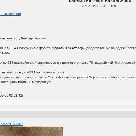
Крамин Евгений Васильевич
29.03.1924 - 23.12.1997
6 … ailManCard
енская обл., Чембарский р-н
 гв. сд 61 А Белорусского фронта
Медаль «За отвагу»
(представление на орден Красн
 А БелФ
тов 234 гвардейского Черноморского стрелкового полка 76 гвардейской Черниговской
Брянский фронт, с 9.43 Центральный фронт
в районе населенного пункта Мысы Любечского района Черниговской области в боях на
мцев, уничтожив 30 гитлеровцев.
5-05 02:01:32)
n-hero74780881/