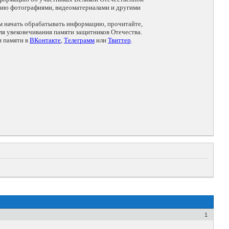
цию фотографиями, видеоматериалами и другими
ем начать обрабатывать информацию, прочитайте,
я увековечивания памяти защитников Отечества.
и памяти в
ВКонтакте
,
Телеграмм
или
Твиттер
.
1