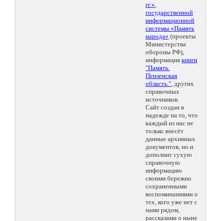
гг.»
,
государственной
информационной
системы «Память
народа»
(проекты
Министерства
обороны РФ),
информация
книги
"Память.
Пензенская
область."
, других
справочных
источников.
Сайт создан в
надежде на то, что
каждый из нас не
только внесёт
данные архивных
документов, но и
дополнит сухую
справочную
информацию
своими бережно
сохраненными
воспоминаниями о
тех, кого уже нет с
нами рядом,
рассказами о ныне