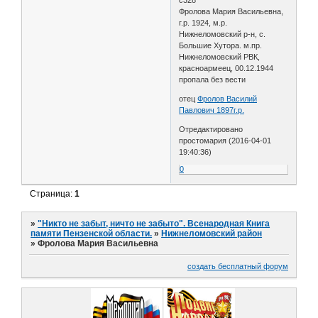
Фролова Мария Васильевна,
г.р. 1924, м.р.
Нижнеломовский р-н, с.
Большие Хутора. м.пр.
Нижнеломовский РВК,
красноармеец, 00.12.1944
пропала без вести
отец
Фролов Василий
Павлович 1897г.р.
Отредактировано
простомария (2016-04-01
19:40:36)
0
Страница:
1
»
"Никто не забыт, ничто не забыто". Всенародная Книга
памяти Пензенской области.
»
Нижнеломовский район
»
Фролова Мария Васильевна
создать бесплатный форум