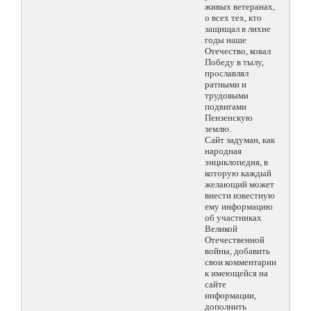
живых ветеранах,
о всех тех, кто
защищал в лихие
годы наше
Отечество, ковал
Победу в тылу,
прославлял
ратными и
трудовыми
подвигами
Пензенскую
землю.
Сайт задуман, как
народная
энциклопедия, в
которую каждый
желающий может
внести известную
ему информацию
об участниках
Великой
Отечественной
войны, добавить
свои комментарии
к имеющейся на
сайте
информации,
дополнить