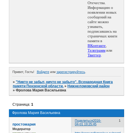
Отечества.
Информацию о
появлении новых
сообщений на
сайте можно
узнавать,
подписавшись на
страничках книги
памяти в
ВКонтакте
,
Телеграмм
или
Твиттер
.
Привет, Гость!
Войдите
или
зарегистрируйтесь
.
»
"Никто не забыт, ничто не забыто". Всенародная Книга
памяти Пензенской области.
»
Нижнеломовский район
»
Фролова Мария Васильевна
Страница:
1
Фролова Мария Васильевна
Поделиться
2016-
1
простомария
04-01 19:25:45
Модератор
http://www.polkmoskva.ru/people/97395