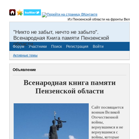
Из Пензенской области на фронты Великой Оте
"Никто не забыт, ничто не забыто".
Всенародная Книга памяти Пензенской
области.
Форум
Участники
Поиск
Регистрация
Войти
Активные темы
Объявление
Всенародная книга памяти
Пензенской области
Сайт посвящается
воинам Великой
Отечественной
войны,
вернувшимся и не
вернувшимся с
войны, которые