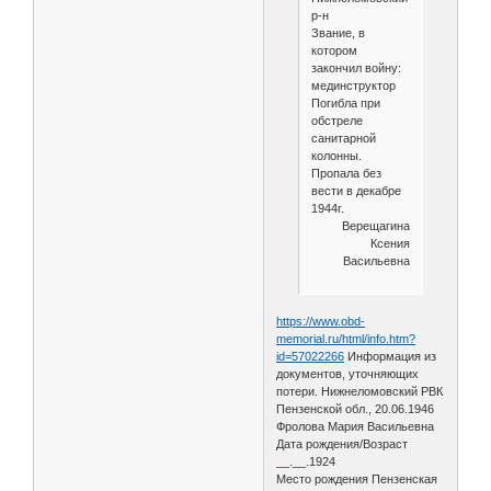
р-н
Звание, в
котором
закончил войну:
мединструктор
Погибла при
обстреле
санитарной
колонны.
Пропала без
вести в декабре
1944г.
Верещагина
Ксения
Васильевна
https://www.obd-
memorial.ru/html/info.htm?
id=57022266
Информация из
документов, уточняющих
потери. Нижнеломовский РВК
Пензенской обл., 20.06.1946
Фролова Мария Васильевна
Дата рождения/Возраст
__.__.1924
Место рождения Пензенская