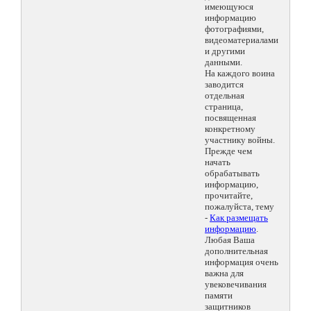
имеющуюся
информацию
фотографиями,
видеоматериалами
и другими
данными.
На каждого воина
заводится
отдельная
страница,
посвященная
конкретному
участнику войны.
Прежде чем
начать
обрабатывать
информацию,
прочитайте,
пожалуйста, тему
-
Как размещать
информацию
.
Любая Ваша
дополнительная
информация очень
важна для
увековечивания
памяти
защитников