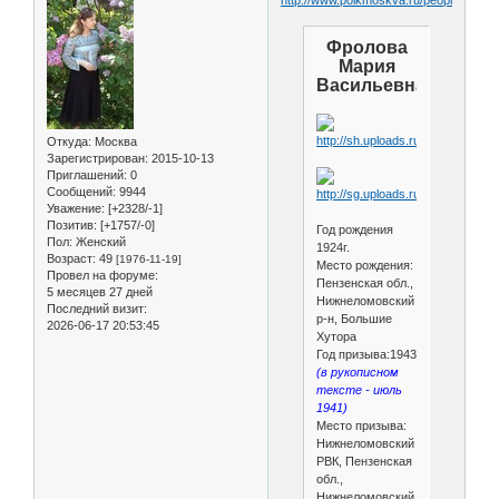
Фролова
Мария
Васильевна
Откуда:
Москва
Зарегистрирован
: 2015-10-13
Приглашений:
0
Сообщений:
9944
Уважение:
[+2328/-1]
Позитив:
[+1757/-0]
Год рождения
Пол:
Женский
1924г.
Возраст:
49
[1976-11-19]
Место рождения:
Провел на форуме:
Пензенская обл.,
5 месяцев 27 дней
Нижнеломовский
Последний визит:
р-н, Большие
2026-06-17 20:53:45
Хутора
Год призыва:1943
(в рукописном
тексте - июль
1941)
Место призыва:
Нижнеломовский
РВК, Пензенская
обл.,
Нижнеломовский