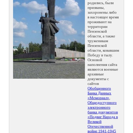
родились, были
призваны,
захоронены либо
в настоящее время
проживают на
территории
Пензенской
области, а также
труженикам
Пензенской
области, ковавшим
Победу в тылу.
Основой
наполнения сайта
являются военные
архивные
документы с
сайтов
Обобщенного
Банка Данных
«Мемориал»
,
Общедоступного
электронного
банка документов
«Подвиг Народа в
Великой
Отечественной
войне 1941-1945