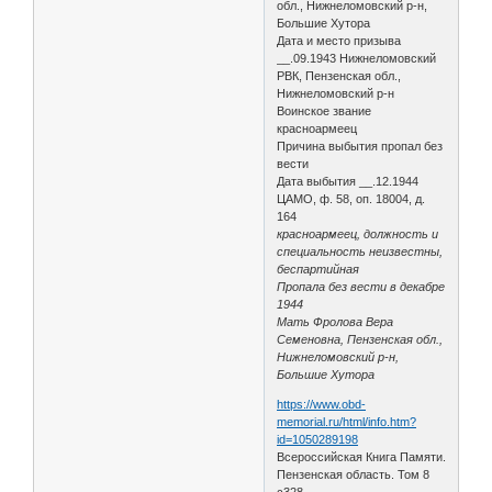
обл., Нижнеломовский р-н,
Большие Хутора
Дата и место призыва
__.09.1943 Нижнеломовский
РВК, Пензенская обл.,
Нижнеломовский р-н
Воинское звание
красноармеец
Причина выбытия пропал без
вести
Дата выбытия __.12.1944
ЦАМО, ф. 58, оп. 18004, д.
164
красноармеец, должность и
специальность неизвестны,
беспартийная
Пропала без вести в декабре
1944
Мать Фролова Вера
Семеновна, Пензенская обл.,
Нижнеломовский р-н,
Большие Хутора
https://www.obd-
memorial.ru/html/info.htm?
id=1050289198
Всероссийская Книга Памяти.
Пензенская область. Том 8
с328