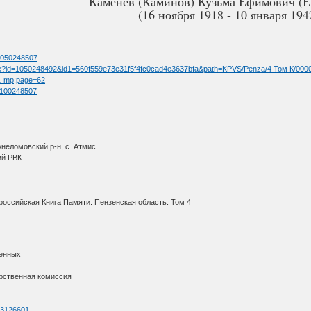
Каменев (Каминов) Кузьма Ефимович (Е
(16 ноября 1918 - 10 января 194
=1050248507
image?id=1050248492&id1=560f559e73e31f5f4fc0cad4e3637bfa&path=KPVS/Penza/4 Том К/000
 … mp;page=62
=1100248507
жнеломовский р-н, с. Атмис
ий РВК
оссийская Книга Памяти. Пензенская область. Том 4
ленных
рственная комиссия
=73126601