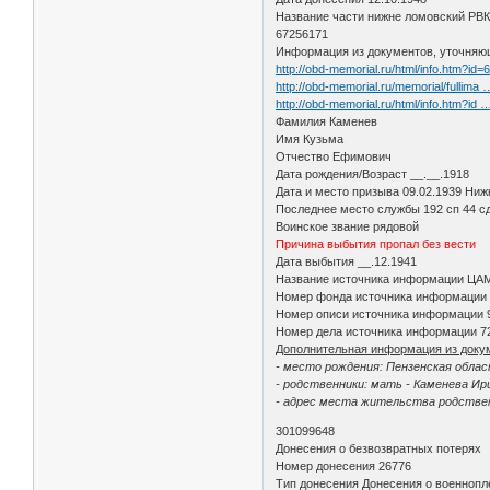
Название части нижне ломовский РВК
67256171
Информация из документов, уточняю
http://obd-memorial.ru/html/info.htm?id
http://obd-memorial.ru/memorial/fullima
http://obd-memorial.ru/html/info.htm?id
Фамилия Каменев
Имя Кузьма
Отчество Ефимович
Дата рождения/Возраст __.__.1918
Дата и место призыва 09.02.1939 Ни
Последнее место службы 192 сп 44 с
Воинское звание рядовой
Причина выбытия пропал без вести
Дата выбытия __.12.1941
Название источника информации Ц
Номер фонда источника информации
Номер описи источника информации
Номер дела источника информации 7
Дополнительная информация из доку
- место рождения: Пензенская обла
- родственники: мать - Каменева Ир
- адрес места жительства родствен
301099648
Донесения о безвозвратных потерях
Номер донесения 26776
Тип донесения Донесения о военноп