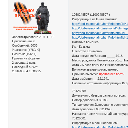
1050248507 (1100248507 )
Информация из Книги Памяти:
http://obd-memorial.ru/html/info.htm?id
http://obd-memorial.ru/memorial/full
http://obd-memorial.ru/html/info.htm?id
Зарегистрирован
: 2011-11-12
http://obd-memorial.ru/html/info.htm?id
Приглашений:
0
Фамилия Каменев
Сообщений:
6036
Имя Кузьма
Уважение:
[+780/-0]
Отчество Ефимович
Позитив:
[+56/-1]
Дата рождения/Возраст __.__.1918
Провел на форуме:
Место рождения Пензенская обл., Ни
2 месяца 1 день
Дата и место призыва Нижнеломовск
Последний визит:
Воинское звание красноармеец
2026-08-04 15:06:25
Причина выбытия
пропал без вести
Дата выбытия __.12.1941
Название источника информации Всер
73126099
Донесения о безвозвратных потерях
Номер донесения 80186
Тип донесения Донесения о военноп
Дата донесения 03.12.1946
Название части чрезвычайная госуда
73126601
Информация о военнопленном:
http://obd-memorial.ru/html/info.htm?id