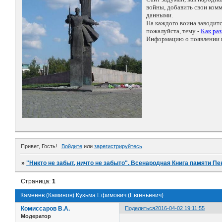
войны, добавить свои ко
данными.
На каждого воина заводит
пожалуйста, тему -
Как ра
Информацию о появлении н
Привет, Гость!
Войдите
или
зарегистрируйтесь
.
»
"Никто не забыт, ничто не забыто". Всенародная Книга памяти Пе
Страница:
1
Каменев (Каминов) Кузьма Ефимович (Евгеньевич)
Комиссаров В.А.
Поделиться
2016-04-02 19:11:55
Модератор