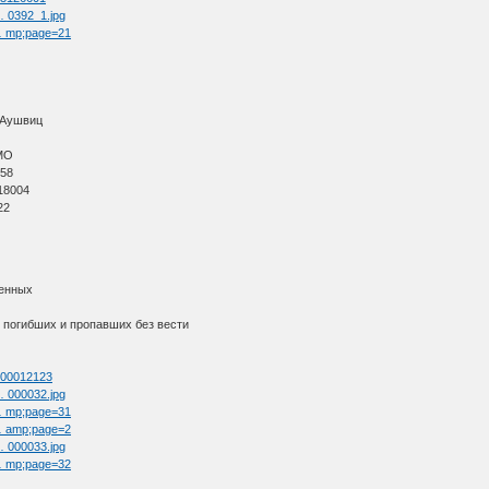
 … 0392_1.jpg
 … mp;page=21
ь Аушвиц
АМО
 58
 18004
22
ленных
 погибших и пропавших без вести
=300012123
 … 000032.jpg
 … mp;page=31
 … amp;page=2
 … 000033.jpg
 … mp;page=32