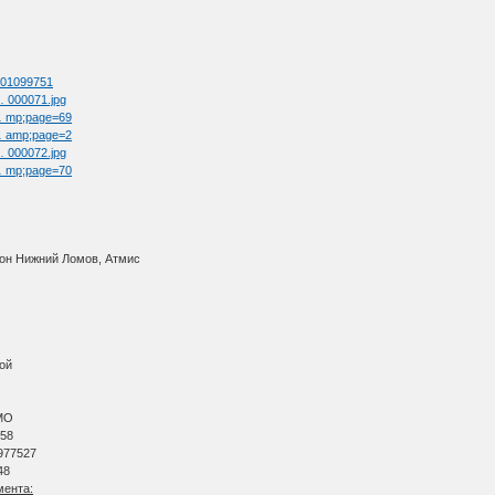
=301099751
 … 000071.jpg
 … mp;page=69
 … amp;page=2
 … 000072.jpg
 … mp;page=70
йон Нижний Ломов, Атмис
вой
АМО
 58
 977527
48
мента: