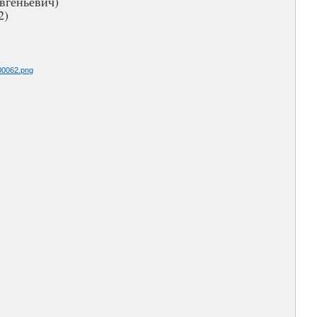
вгеньевич)
2)
00062.png