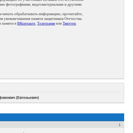
цию фотографиями, видеоматериалами и другими
ем начать обрабатывать информацию, прочитайте,
я увековечивания памяти защитников Отечества.
и памяти в
ВКонтакте
,
Телеграмм
или
Твиттер
.
фимович (Евгеньевич)
1