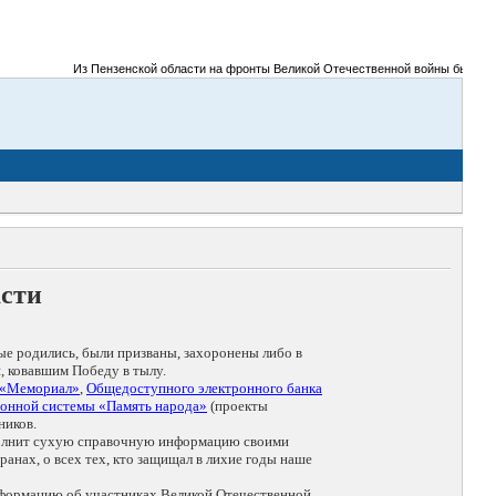
Из Пензенской области на фронты Великой Отечественной войны было призвано
асти
ые родились, были призваны, захоронены либо в
, ковавшим Победу в тылу.
 «Мемориал»
,
Общедоступного электронного банка
онной системы «Память народа»
(проекты
ников.
дополнит сухую справочную информацию своими
анах, о всех тех, кто защищал в лихие годы наше
нформацию об участниках Великой Отечественной