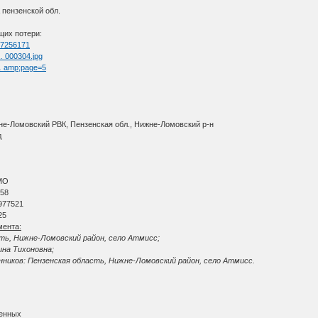
 пензенской обл.
щих потери:
=67256171
 … 000304.jpg
 … amp;page=5
жне-Ломовский РВК, Пензенская обл., Нижне-Ломовский р-н
д
АМО
 58
 977521
25
мента:
сть, Нижне-Ломовский район, село Атмисс;
ина Тихоновна;
ников: Пензенская область, Нижне-Ломовский район, село Атмисс.
ленных