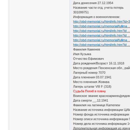
Дата донесения 27.12.1954
Название части отд. учета потерь
301099751
Информация о военнопленном:
http://obd-memorial.ru/html/info.htm?id
http://obd-memorial.ru/memorial/fullima
http://obd-memorial.ru/html/info.htm?id
http://obd-memorial.ru/html/info.htm?id
http://obd-memorial.ru/memorial/fullima
http://obd-memorial.ru/html/info.htm?id
Фамилия Каменев
Имя Кузьма
Отчество Ефимович
Дата рождения/Возраст 16.11.1918
Место рождения Пензенская обл., ра
Лагерный номер 7070
Дата пленения 03.07.1941
Место пленения Жовква
Лагерь шталаг VIII F (318)
Судьба Погиб в плену
Воинское звание красноармеец|рядо
Дата смерти __.12.1941
Фамилия на латинице Kamenew
Название источника информации Ц
Номер фонда источника информации
Номер описи источника информации
Номер дела источника информации 1
Дополнительная информация из доку