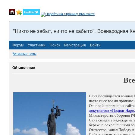
"Никто не забыт, ничто не забыто". Всенародная К
Форум
Участники
Поиск
Регистрация
Войти
Активные темы
Объявление
Все
Сайт посвящается воинам 
настоящее время проживаю
Основой наполнения сайта
документов «Подвиг Народ
Министерства обороны РФ
Сайт создан в надежде на
бережно сохраненными восп
Отечество, ковал Победу 
Сайт задуман, как народн