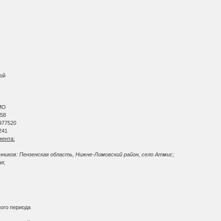
вой
АМО
 58
 977520
241
мента:
ников: Пензенская область, Нижне-Ломовский район, село Атмис;
я;
ного периода