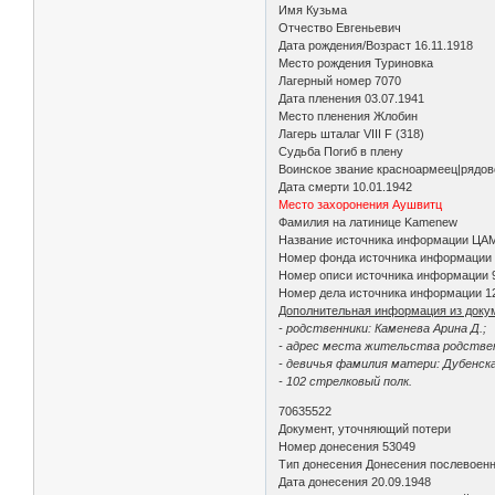
Имя Кузьма
Отчество Евгеньевич
Дата рождения/Возраст 16.11.1918
Место рождения Туриновка
Лагерный номер 7070
Дата пленения 03.07.1941
Место пленения Жлобин
Лагерь шталаг VIII F (318)
Судьба Погиб в плену
Воинское звание красноармеец|рядо
Дата смерти 10.01.1942
Место захоронения Аушвитц
Фамилия на латинице Kamenew
Название источника информации Ц
Номер фонда источника информации
Номер описи источника информации
Номер дела источника информации 1
Дополнительная информация из доку
- родственники: Каменева Арина Д.;
- адрес места жительства родствен
- девичья фамилия матери: Дубенска
- 102 стрелковый полк.
70635522
Документ, уточняющий потери
Номер донесения 53049
Тип донесения Донесения послевоен
Дата донесения 20.09.1948