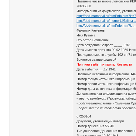
Название части нижне ломовский РВК
70635530
Информация из документов, уточняю
http://obd-memorial.ru/html/info.htm?id
http://obd-memorial.ru/memorial/fullima
http://obd-memorial.ru/html/info.htm?id
Фамилия Каменев
Имя Кузьма
Отчество Ефимович
Дата рождения/Возраст __.__.1918
Дата и место призыва 09.02.1939 Ни
Последнее место службы 102 сп 71 с
Воинское звание рядовой
Причина выбытия пропал без вести
Дата выбытия __.12.1941
Название источника информации Ц
Номер фонда источника информации
Номер описи источника информации
Номер дела источника информации 6
Дополнительная информация из доку
- место рождения: Пензенская обла
- родственники: мать - Каменева Ир
- адрес места жительства родствен
67256164
Документ, уточняющий потери
Номер донесения 55510
Тип донесения Донесения послевоен
Дата донесения 12.10.1948