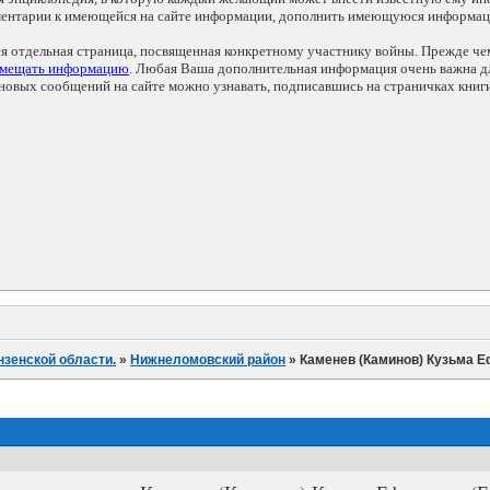
мментарии к имеющейся на сайте информации, дополнить имеющуюся информа
ся отдельная страница, посвященная конкретному участнику войны. Прежде ч
змещать информацию
. Любая Ваша дополнительная информация очень важна дл
овых сообщений на сайте можно узнавать, подписавшись на страничках книг
нзенской области.
»
Нижнеломовский район
»
Каменев (Каминов) Кузьма Е