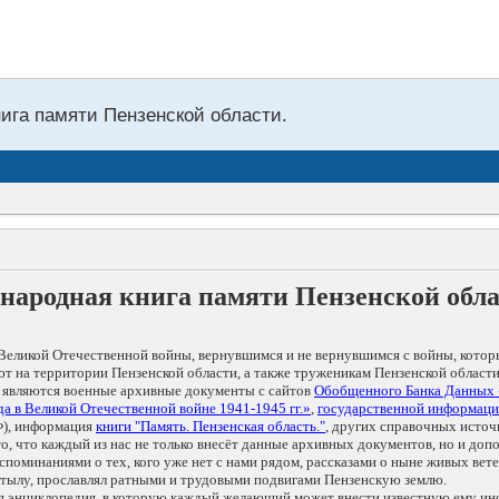
нига памяти Пензенской области.
народная книга памяти Пензенской обл
Великой Отечественной войны, вернувшимся и не вернувшимся с войны, котор
т на территории Пензенской области, а также труженикам Пензенской области
 являются военные архивные документы с сайтов
Обобщенного Банка Данных
а в Великой Отечественной войне 1941-1945 гг.»
,
государственной информаци
), информация
книги "Память. Пензенская область."
, других справочных источ
 то, что каждый из нас не только внесёт данные архивных документов, но и 
оминаниями о тех, кого уже нет с нами рядом, рассказами о ныне живых ветер
в тылу, прославлял ратными и трудовыми подвигами Пензенскую землю.
ая энциклопедия, в которую каждый желающий может внести известную ему и