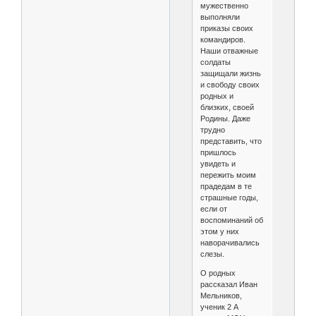
мужественно
выполняли
приказы своих
командиров.
Наши отважные
солдаты
защищали жизнь
и свободу своих
родных и
близких, своей
Родины. Даже
трудно
представить, что
пришлось
увидеть и
пережить моим
прадедам в те
страшные годы,
если от
воспоминаний об
этом у них
наворачивались
слезы.
О родных
рассказал Иван
Мельников,
ученик 2 А