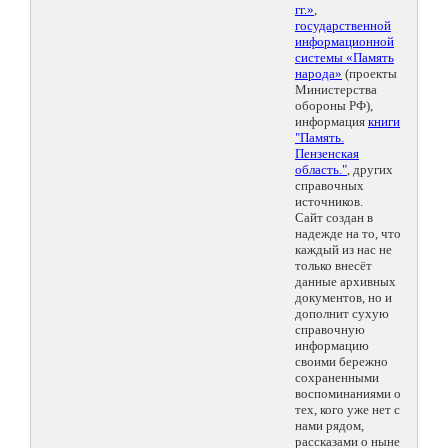
гг.»
,
государственной
информационной
системы «Память
народа»
(проекты
Министерства
обороны РФ),
информация
книги
"Память.
Пензенская
область."
, других
справочных
источников.
Сайт создан в
надежде на то, что
каждый из нас не
только внесёт
данные архивных
документов, но и
дополнит сухую
справочную
информацию
своими бережно
сохраненными
воспоминаниями о
тех, кого уже нет с
нами рядом,
рассказами о ныне