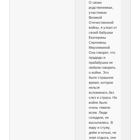
О своих
родственниках,
участниках
Великой
Отечественной
войны, я узнал от
своей бабушки
Екатерины
Сергеевны
Мерзликиной.
Она говорит, что
прадеды и
прабабушка не
любили говорить
о войне. Это
было страшное
время, которое
нельзя
вспоминать без
слез и страха. На
войне было
очень тяжело
всем. Люди
голодали, не
высыпались. В
жару и стужу,
днём и ночью, не
зная отдыха, они