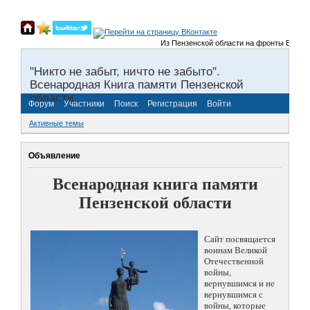
Из Пензенской области на фронты Великой 
"Никто не забыт, ничто не забыто".
Всенародная Книга памяти Пензенской
области.
Форум
Участники
Поиск
Регистрация
Войти
Активные темы
Объявление
Всенародная книга памяти
Пензенской области
Сайт посвящается
воинам Великой
Отечественной
войны,
вернувшимся и не
вернувшимся с
войны, которые