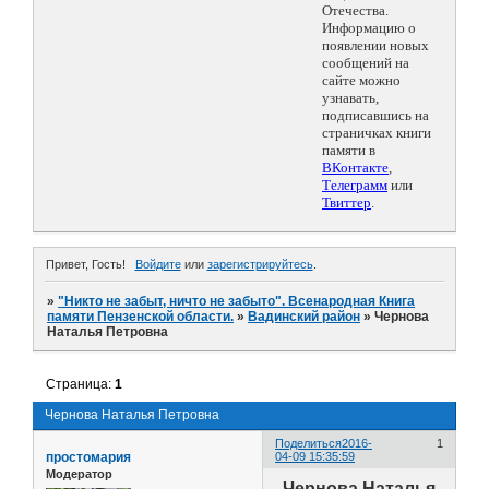
Отечества.
Информацию о
появлении новых
сообщений на
сайте можно
узнавать,
подписавшись на
страничках книги
памяти в
ВКонтакте
,
Телеграмм
или
Твиттер
.
Привет, Гость!
Войдите
или
зарегистрируйтесь
.
»
"Никто не забыт, ничто не забыто". Всенародная Книга
памяти Пензенской области.
»
Вадинский район
»
Чернова
Наталья Петровна
Страница:
1
Чернова Наталья Петровна
Поделиться
2016-
1
простомария
04-09 15:35:59
Модератор
Чернова Наталья