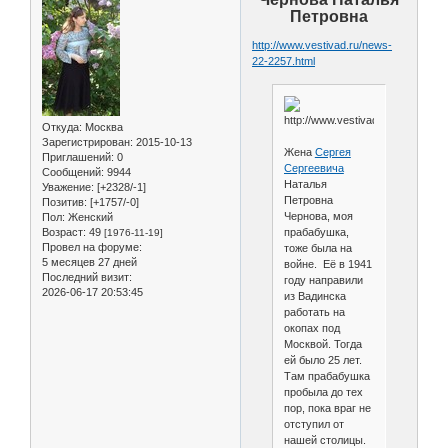
Петровна
http://www.vestivad.ru/news-
22-2257.html
Откуда:
Москва
Зарегистрирован
: 2015-10-13
Жена
Сергея
Приглашений:
0
Сергеевича
Сообщений:
9944
Наталья
Уважение:
[+2328/-1]
Петровна
Позитив:
[+1757/-0]
Чернова, моя
Пол:
Женский
Возраст:
49
прабабушка,
[1976-11-19]
Провел на форуме:
тоже была на
5 месяцев 27 дней
войне. Её в 1941
Последний визит:
году направили
2026-06-17 20:53:45
из Вадинска
работать на
окопах под
Москвой. Тогда
ей было 25 лет.
Там прабабушка
пробыла до тех
пор, пока враг не
отступил от
нашей столицы.