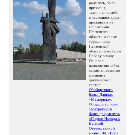
родились, были
призваны,
захоронены либо
в настоящее время
проживают на
территории
Пензенской
области, а также
труженикам
Пензенской
области, ковавшим
Победу в тылу.
Основой
наполнения сайта
являются военные
архивные
документы с
сайтов
Обобщенного
Банка Данных
«Мемориал»
,
Общедоступного
электронного
банка документов
«Подвиг Народа в
Великой
Отечественной
войне 1941-1945