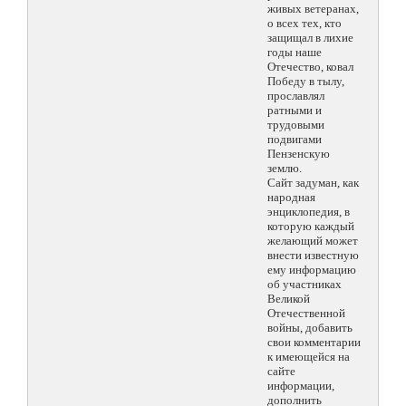
живых ветеранах,
о всех тех, кто
защищал в лихие
годы наше
Отечество, ковал
Победу в тылу,
прославлял
ратными и
трудовыми
подвигами
Пензенскую
землю.
Сайт задуман, как
народная
энциклопедия, в
которую каждый
желающий может
внести известную
ему информацию
об участниках
Великой
Отечественной
войны, добавить
свои комментарии
к имеющейся на
сайте
информации,
дополнить