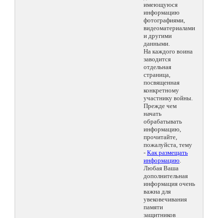
имеющуюся
информацию
фотографиями,
видеоматериалами
и другими
данными.
На каждого воина
заводится
отдельная
страница,
посвященная
конкретному
участнику войны.
Прежде чем
начать
обрабатывать
информацию,
прочитайте,
пожалуйста, тему
-
Как размещать
информацию
.
Любая Ваша
дополнительная
информация очень
важна для
увековечивания
памяти
защитников