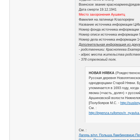
Воинское звание красноармеец|рядо
Дата смерти 19.12.1941
Место захоронения Аушвитц
Фамилия на латинице Krasnopejew
Название источника информации Ц
Номер фонда источника информации
Номер описи источника информации
Номер дела источника информации 1
Дополнительная информация из доку
- родственники: Краснопеева Екатер
- адрес места жительства родствен
- 378 стрелковый полк.
НОВАЯ НЯВКА
(Рождественско
Русская деревня Новопятинского
однодворцами Старой Нявки. Бу
упоминается в 1693 году, когд
явома («часть, доля») + русск
Аршиновской волости Нижнеломо
[Полубояров М.С. -
http://suslon
См. :
http://inpenza.ru/lomov/n_nyavka
См. :
Лагерь в/пл. Польша.Ламбиновице.Пен
Польша. Пензенцы, умершие в лагер