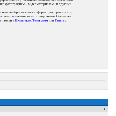
цию фотографиями, видеоматериалами и другими
ем начать обрабатывать информацию, прочитайте,
я увековечивания памяти защитников Отечества.
и памяти в
ВКонтакте
,
Телеграмм
или
Твиттер
.
1