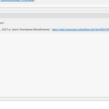
ич!
 1917г.р. (мать Екатерина Михайловна) -
https://obd-memorial.ru/html/info.htm?id=65547