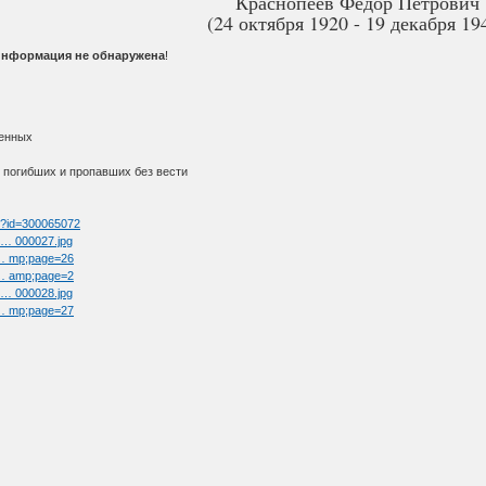
Краснопеев Федор Петрович
(24 октября 1920 - 19 декабря 19
информация не обнаружена
!
ленных
 погибших и пропавших без вести
tm?id=300065072
l … 000027.jpg
t … mp;page=26
t … amp;page=2
l … 000028.jpg
t … mp;page=27