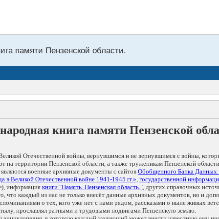
нига памяти Пензенской области.
народная книга памяти Пензенской обл
Великой Отечественной войны, вернувшимся и не вернувшимся с войны, котор
т на территории Пензенской области, а также труженикам Пензенской области
 являются военные архивные документы с сайтов
Обобщенного Банка Данных
а в Великой Отечественной войне 1941-1945 гг.»
,
государственной информаци
), информация
книги "Память. Пензенская область."
, других справочных источ
 то, что каждый из нас не только внесёт данные архивных документов, но и 
оминаниями о тех, кого уже нет с нами рядом, рассказами о ныне живых ветер
в тылу, прославлял ратными и трудовыми подвигами Пензенскую землю.
ая энциклопедия, в которую каждый желающий может внести известную ему и