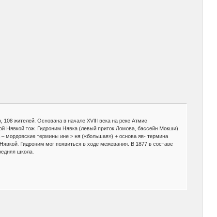
о, 108 жителей. Основана в начале XVIII века на реке Атмис
ой Нявкой тож. Гидроним Нявка (левый приток Ломова, бассейн Мокши)
а – мордовские термины ине > ня («большая») + основа яв- термина
Нявкой. Гидроним мог появиться в ходе межевания. В 1877 в составе
редняя школа.