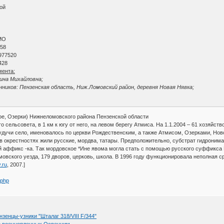
вой
АМО
 58
 977520
428
мента:
ина Михайловна;
ников: Пензенская область, Ниж.Ломовский район, деревня Новая Нявка;
е, Озерки) Нижнеломовского района Пензенской области
 сельсовета, в 1 км к югу от него, на левом берегу Атмиса. На 1.1.2004 – 61 хозяйств
дучи село, именовалось по церкви Рождественским, а также Атмисом, Озерками, Нов
а в окрестностях жили русские, мордва, татары. Предположительно, субстрат гидроним
ий аффикс -ка. Так мордовское *Ине явома могла стать с помощью русского суффикса 
вского уезда, 179 дворов, церковь, школа. В 1996 году функционировала неполная с
y.ru
, 2007.]
.php
зенцы-узники "Шталаг 318/VIII F/344"
е военнопленных Освенцим.