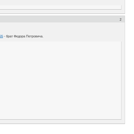
2
655
- брат Федора Петровича.