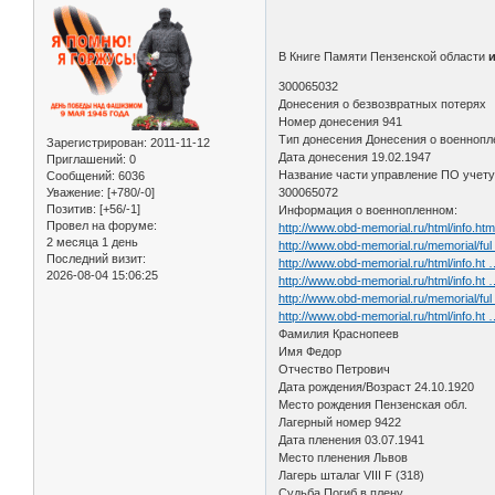
В Книге Памяти Пензенской области
300065032
Донесения о безвозвратных потерях
Номер донесения 941
Тип донесения Донесения о военноп
Зарегистрирован
: 2011-11-12
Дата донесения 19.02.1947
Приглашений:
0
Название части управление ПО учету
Сообщений:
6036
Уважение:
[+780/-0]
300065072
Позитив:
[+56/-1]
Информация о военнопленном:
Провел на форуме:
http://www.obd-memorial.ru/html/info.h
2 месяца 1 день
http://www.obd-memorial.ru/memorial/fu
Последний визит:
http://www.obd-memorial.ru/html/info.h
2026-08-04 15:06:25
http://www.obd-memorial.ru/html/info.h
http://www.obd-memorial.ru/memorial/fu
http://www.obd-memorial.ru/html/info.h
Фамилия Краснопеев
Имя Федор
Отчество Петрович
Дата рождения/Возраст 24.10.1920
Место рождения Пензенская обл.
Лагерный номер 9422
Дата пленения 03.07.1941
Место пленения Львов
Лагерь шталаг VIII F (318)
Судьба Погиб в плену