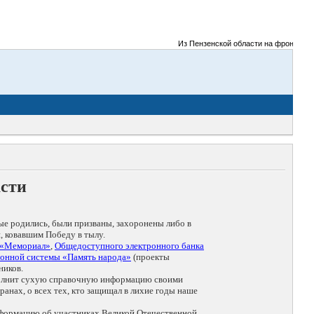
Из Пензенской области на фронты Велик
асти
ые родились, были призваны, захоронены либо в
, ковавшим Победу в тылу.
 «Мемориал»
,
Общедоступного электронного банка
онной системы «Память народа»
(проекты
ников.
дополнит сухую справочную информацию своими
анах, о всех тех, кто защищал в лихие годы наше
нформацию об участниках Великой Отечественной