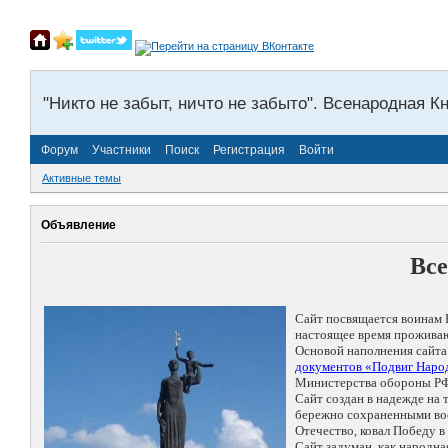
"Никто не забыт, ничто не забыто". Всенародная К
Форум
Участники
Поиск
Регистрация
Войти
Активные темы
Объявление
Все
Сайт посвящается воинам 
настоящее время проживаю
Основой наполнения сайта
документов «Подвиг Народ
Министерства обороны РФ
Сайт создан в надежде на
бережно сохраненными восп
Отечество, ковал Победу 
Сайт задуман, как народн