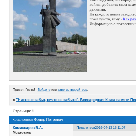
войны, добавить свои ко
данными.
На каждого воина заводит
пожалуйста, тему -
Как ра
Информацию о появлении н
Привет, Гость!
Войдите
или
зарегистрируйтесь
.
»
"Никто не забыт, ничто не забыто". Всенародная Книга памяти Пе
Страница:
1
Краснопеев Федор Петрович
Комиссаров В.А.
Поделиться
2016-04-13 18:11:07
Модератор