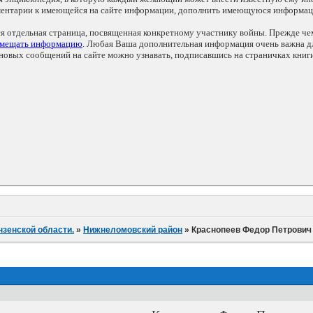
мментарии к имеющейся на сайте информации, дополнить имеющуюся информа
ся отдельная страница, посвященная конкретному участнику войны. Прежде ч
змещать информацию
. Любая Ваша дополнительная информация очень важна дл
овых сообщений на сайте можно узнавать, подписавшись на страничках книг
нзенской области.
»
Нижнеломовский район
»
Краснопеев Федор Петрович