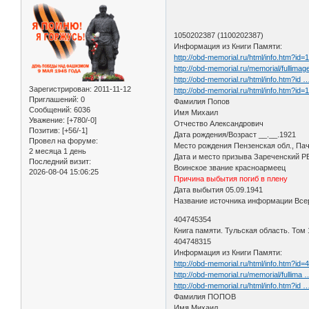
1050202387 (1100202387)
Информация из Книги Памяти:
http://obd-memorial.ru/html/info.htm?id
http://obd-memorial.ru/memorial/ful
http://obd-memorial.ru/html/info.htm?id
Зарегистрирован
: 2011-11-12
http://obd-memorial.ru/html/info.htm?id
Приглашений:
0
Фамилия Попов
Сообщений:
6036
Имя Михаил
Уважение:
[+780/-0]
Отчество Александрович
Позитив:
[+56/-1]
Дата рождения/Возраст __.__.1921
Провел на форуме:
Место рождения Пензенская обл., Пач
2 месяца 1 день
Дата и место призыва Зареченский РВ
Последний визит:
Воинское звание красноармеец
2026-08-04 15:06:25
Причина выбытия погиб в плену
Дата выбытия 05.09.1941
Название источника информации Всер
404745354
Книга памяти. Тульская область. Том 
404748315
Информация из Книги Памяти:
http://obd-memorial.ru/html/info.htm?id
http://obd-memorial.ru/memorial/fullima
http://obd-memorial.ru/html/info.htm?id
Фамилия ПОПОВ
Имя Михаил