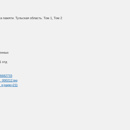
 памяти. Тульская область. Том 1, Том 2
ленных
1 отд
=66682733
 … 000212.jpg
 … p;page=211