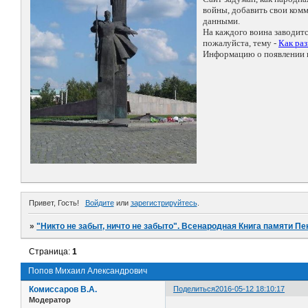
войны, добавить свои ко
данными.
На каждого воина заводит
пожалуйста, тему -
Как ра
Информацию о появлении н
Привет, Гость!
Войдите
или
зарегистрируйтесь
.
»
"Никто не забыт, ничто не забыто". Всенародная Книга памяти Пе
Страница:
1
Попов Михаил Александрович
Комиссаров В.А.
Поделиться
2016-05-12 18:10:17
Модератор