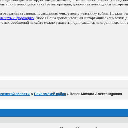
мментарии к имеющейся на сайте информации, дополнить имеющуюся информа
ся отдельная страница, посвященная конкретному участнику войны. Прежде ч
змещать информацию
. Любая Ваша дополнительная информация очень важна дл
овых сообщений на сайте можно узнавать, подписавшись на страничках книг
нзенской области.
»
Пачелмский район
»
Попов Михаил Александрович