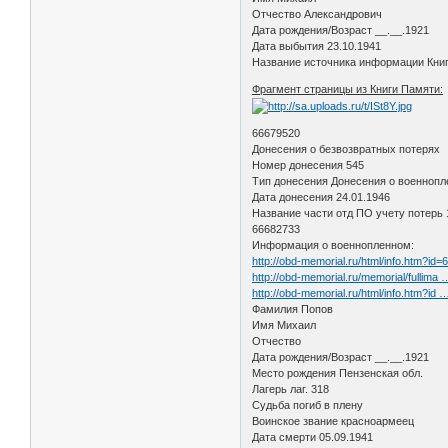
Отчество Александрович
Дата рождения/Возраст __.__.1921
Дата выбытия 23.10.1941
Название источника информации Книга
Фрагмент страницы из Книги Памяти:
66679520
Донесения о безвозвратных потерях
Номер донесения 545
Тип донесения Донесения о военноп
Дата донесения 24.01.1946
Название части отд ПО учету потерь 
66682733
Информация о военнопленном:
http://obd-memorial.ru/html/info.htm?id
http://obd-memorial.ru/memorial/fullima
http://obd-memorial.ru/html/info.htm?id
Фамилия Попов
Имя Михаил
Отчество
Дата рождения/Возраст __.__.1921
Место рождения Пензенская обл.
Лагерь лаг. 318
Судьба погиб в плену
Воинское звание красноармеец
Дата смерти 05.09.1941