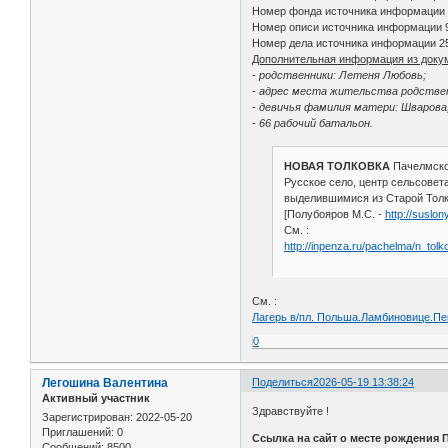
Номер фонда источника информации
Номер описи источника информации 
Номер дела источника информации 2
Дополнительная информация из доку
- родственники: Летеня Любовь;
- адрес места жительства родственн
- девичья фамилия матери: Шварова
- 66 рабочий батальон.
НОВАЯ ТОЛКОВКА
Пачелмско
Русское село, центр сельсовета
выделившимися из Старой Толко
[Полубояров М.С. -
http://suslon
См. :
http://inpenza.ru/pachelma/n_tol
См. :
Лагерь в/пл. Польша.Ламбиновице.Пен
0
Легошина Валентина
Поделиться
2026-05-19 13:38:24
Активный участник
Здравствуйте !
Зарегистрирован
: 2022-05-20
Приглашений:
0
Ссылка на сайт о месте рождения
Сообщений:
8500