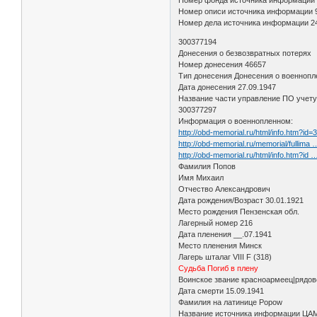
Номер описи источника информации 
Номер дела источника информации 2
300377194
Донесения о безвозвратных потерях
Номер донесения 46657
Тип донесения Донесения о военноп
Дата донесения 27.09.1947
Название части управление ПО учету
300377297
Информация о военнопленном:
http://obd-memorial.ru/html/info.htm?id
http://obd-memorial.ru/memorial/fullima
http://obd-memorial.ru/html/info.htm?id
Фамилия Попов
Имя Михаил
Отчество Александрович
Дата рождения/Возраст 30.01.1921
Место рождения Пензенская обл.
Лагерный номер 216
Дата пленения __.07.1941
Место пленения Минск
Лагерь шталаг VIII F (318)
Судьба Погиб в плену
Воинское звание красноармеец|рядов
Дата смерти 15.09.1941
Фамилия на латинице Popow
Название источника информации ЦА