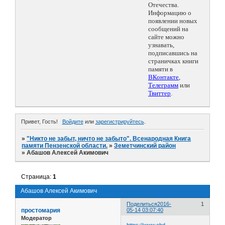
Отечества.
Информацию о
появлении новых
сообщений на
сайте можно
узнавать,
подписавшись на
страничках книги
памяти в
ВКонтакте
,
Телеграмм
или
Твиттер
.
Привет, Гость!
Войдите
или
зарегистрируйтесь
.
»
"Никто не забыт, ничто не забыто". Всенародная Книга
памяти Пензенской области.
»
Земетчинский район
»
Абашов Алексей Акимович
Страница:
1
Абашов Алексей Акимович
Поделиться
2016-
1
простомария
05-14 03:07:40
Модератор
https://www.obd-