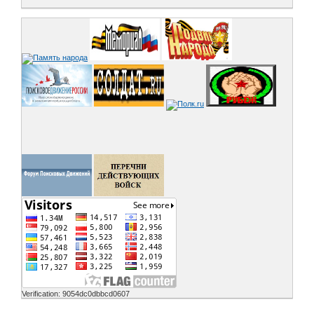
Verification: 9054dc0dbbcd0607