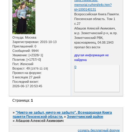
memorial.ru/html/info.htm?
id=1000140131
Всероссийская Книга Памяти.
Пензенская область. Том 1
с.27
Абашов Алексей Акимович,
м.р. Земетчинский р-н, м.пр.
Откуда:
Москва
Земетчинский РВК,
Зарегистрирован
: 2015-10-13
красноармеец, 04.08.1943
Приглашений:
0
пропал без вести
Сообщений:
9944
Уважение:
[+2328/-1]
другая информация не
Позитив:
[+1757/-0]
найдена
Пол:
Женский
0
Возраст:
49
[1976-11-19]
Провел на форуме:
5 месяцев 27 дней
Последний визит:
2026-06-17 20:53:45
Страница:
1
»
"Никто не забыт, ничто не забыто". Всенародная Книга
памяти Пензенской области.
»
Земетчинский район
»
Абашов Алексей Акимович
создать бесплатный форум