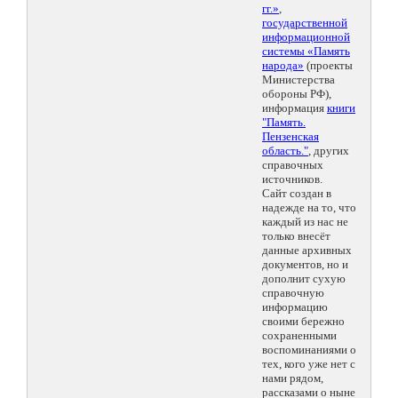
гг.»
,
государственной
информационной
системы «Память
народа»
(проекты
Министерства
обороны РФ),
информация
книги
"Память.
Пензенская
область."
, других
справочных
источников.
Сайт создан в
надежде на то, что
каждый из нас не
только внесёт
данные архивных
документов, но и
дополнит сухую
справочную
информацию
своими бережно
сохраненными
воспоминаниями о
тех, кого уже нет с
нами рядом,
рассказами о ныне