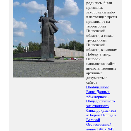
родились, были
призваны,
захоронены либо
в настоящее время
проживают на
территории
Пензенской
области, а также
труженикам
Пензенской
области, ковавшим
Победу в тылу.
Основой
наполнения сайта
являются военные
архивные
документы с
сайтов
Обобщенного
Банка Данных
«Мемориал»
,
Общедоступного
электронного
банка документов
«Подвиг Народа в
Великой
Отечественной
войне 1941-1945