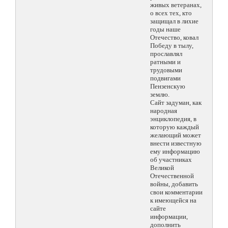
живых ветеранах,
о всех тех, кто
защищал в лихие
годы наше
Отечество, ковал
Победу в тылу,
прославлял
ратными и
трудовыми
подвигами
Пензенскую
землю.
Сайт задуман, как
народная
энциклопедия, в
которую каждый
желающий может
внести известную
ему информацию
об участниках
Великой
Отечественной
войны, добавить
свои комментарии
к имеющейся на
сайте
информации,
дополнить