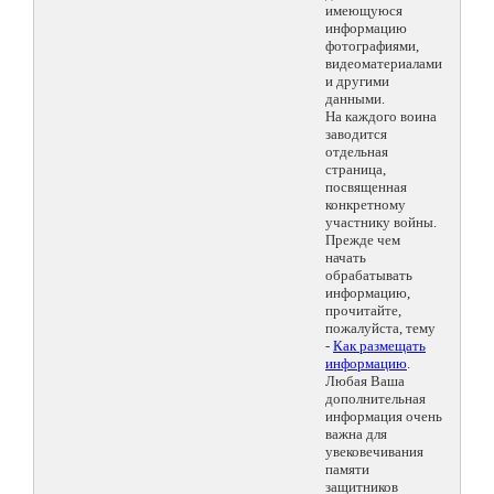
имеющуюся
информацию
фотографиями,
видеоматериалами
и другими
данными.
На каждого воина
заводится
отдельная
страница,
посвященная
конкретному
участнику войны.
Прежде чем
начать
обрабатывать
информацию,
прочитайте,
пожалуйста, тему
-
Как размещать
информацию
.
Любая Ваша
дополнительная
информация очень
важна для
увековечивания
памяти
защитников