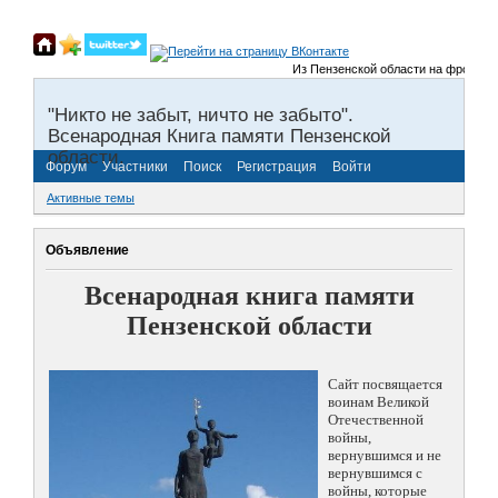
Из Пензенской области на фронты Ве
"Никто не забыт, ничто не забыто".
Всенародная Книга памяти Пензенской
области.
Форум
Участники
Поиск
Регистрация
Войти
Активные темы
Объявление
Всенародная книга памяти
Пензенской области
Сайт посвящается
воинам Великой
Отечественной
войны,
вернувшимся и не
вернувшимся с
войны, которые