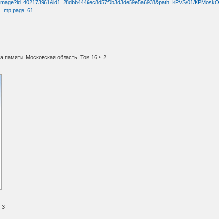
/fullimage?id=402173961&id1=28dbb4446ec8d57f0b3d3de59e5a6938&path=KPVS/01/KPMosk
t … mp;page=61
 памяти. Московская область. Том 16 ч.2
 3