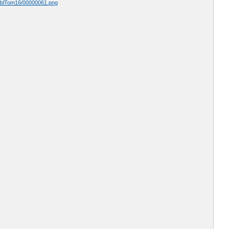
OblTom16/00000061.png