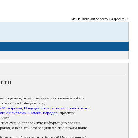
Из Пензенской области на фронты Великой От
асти
ые родились, были призваны, захоронены либо в
, ковавшим Победу в тылу.
 «Мемориал»
,
Общедоступного электронного банка
онной системы «Память народа»
(проекты
ников.
дополнит сухую справочную информацию своими
анах, о всех тех, кто защищал в лихие годы наше
нформацию об участниках Великой Отечественной