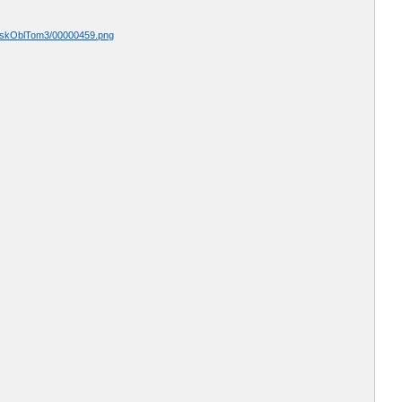
nskOblTom3/00000459.png