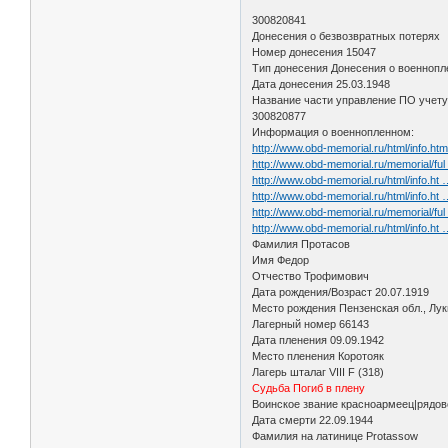
300820841
Донесения о безвозвратных потерях
Номер донесения 15047
Тип донесения Донесения о военноп
Дата донесения 25.03.1948
Название части управление ПО учету
300820877
Информация о военнопленном:
http://www.obd-memorial.ru/html/info.h
http://www.obd-memorial.ru/memorial/fu
http://www.obd-memorial.ru/html/info.h
http://www.obd-memorial.ru/html/info.h
http://www.obd-memorial.ru/memorial/fu
http://www.obd-memorial.ru/html/info.h
Фамилия Протасов
Имя Федор
Отчество Трофимович
Дата рождения/Возраст 20.07.1919
Место рождения Пензенская обл., Лу
Лагерный номер 66143
Дата пленения 09.09.1942
Место пленения Коротояк
Лагерь шталаг VIII F (318)
Судьба Погиб в плену
Воинское звание красноармеец|рядов
Дата смерти 22.09.1944
Фамилия на латинице Protassow