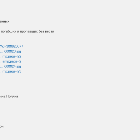
ленных
 погибших и пропавших без вести
tm?id=300820877
l … 000023.jpg
t … mp;page=22
t … amp;page=2
l … 000024.jpg
t … mp;page=23
кина Поляна
ой