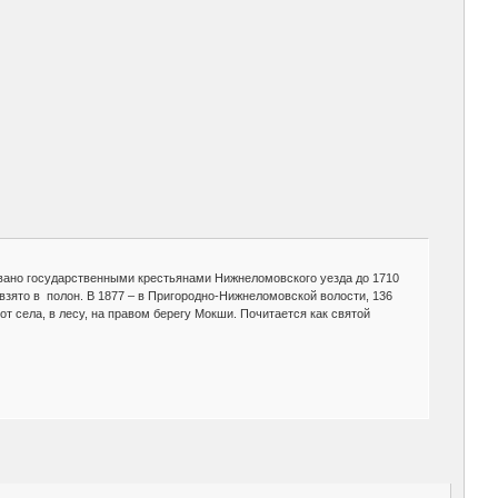
сновано государственными крестьянами Нижнеломовского уезда до 1710
т взято в полон. В 1877 – в Пригородно-Нижнеломовской волости, 136
от села, в лесу, на правом берегу Мокши. Почитается как святой