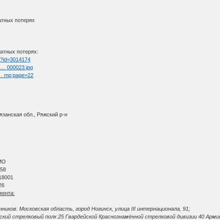
атных потерях
атных потерях:
tm?id=3014174
l … 000023.jpg
t … mp;page=22
язанская обл., Ряжский р-н
МО
 58
18001
26
мента:
иков: Московская область, город Ногинск, улица III интернационала, 91;
йский стрелковый полк 25 Гвардейской Краснознамённой стрелковой дивизии 40 Арми