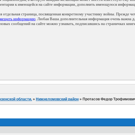
мментарии к имеющейся на сайте информации, дополнить имеющуюся информа
ся отдельная страница, посвященная конкретному участнику войны. Прежде ч
змещать информацию
. Любая Ваша дополнительная информация очень важна дл
овых сообщений на сайте можно узнавать, подписавшись на страничках книг
нзенской области.
»
Нижнеломовский район
»
Протасов Федор Трофимови