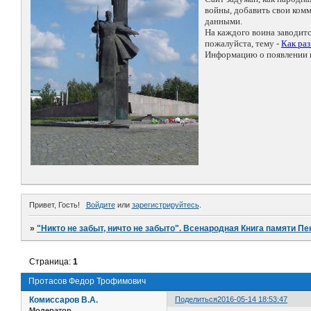
войны, добавить свои ко
данными.
На каждого воина заводит
пожалуйста, тему -
Как ра
Информацию о появлении н
Привет, Гость!
Войдите
или
зарегистрируйтесь
.
»
"Никто не забыт, ничто не забыто". Всенародная Книга памяти Пе
Страница:
1
Протасов Федор Трофимович
Комиссаров В.А.
Поделиться
2016-05-14 18:53:47
Модератор