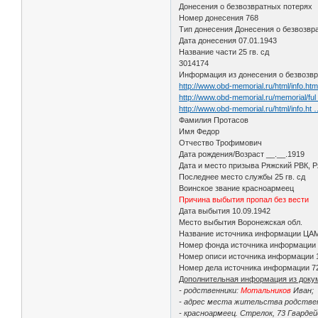
Донесения о безвозвратных потерях
Номер донесения 768
Тип донесения Донесения о безвозвр
Дата донесения 07.01.1943
Название части 25 гв. сд
3014174
Информация из донесения о безвозвр
http://www.obd-memorial.ru/html/info.h
http://www.obd-memorial.ru/memorial/fu
http://www.obd-memorial.ru/html/info.h
Фамилия Протасов
Имя Федор
Отчество Трофимович
Дата рождения/Возраст __.__.1919
Дата и место призыва Ряжский РВК, Р
Последнее место службы 25 гв. сд
Воинское звание красноармеец
Причина выбытия пропал без вести
Дата выбытия 10.09.1942
Место выбытия Воронежская обл.
Название источника информации ЦА
Номер фонда источника информации
Номер описи источника информации 
Номер дела источника информации 7
Дополнительная информация из доку
- родственники:
Мотальников
Иван;
- адрес места жительства родственн
- красноармеец. Стрелок, 73 Гварде