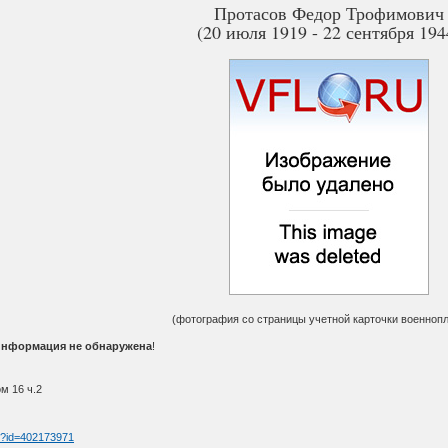
Протасов Федор Трофимович
(20 июля 1919 - 22 сентября 194
(фотография со страницы учетной карточки военнопл
информация не обнаружена
!
м 16 ч.2
tm?id=402173971