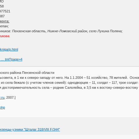
МО
 58
977521
087
мента:
епан;
ников: Пензенская область, Нижне-Ломовский район, село Лукина Поляна;
икова
.
kniga/p.html
x … tml?page=4
кого района Пензенской области
ьсовета, в 1 км к северо-западу от него. На 1.1.2004 – 51 хозяйство, 78 жителей. О
 из села бежало (с учетом членов семей): однодворцев – 11, солдат – 117, трое солда
я достопримечательность села – родник Салолейка, в 3,5 км к востоку-северо-востоку 
y.ru
, 2007.]
.php
зенцы-узники "Шталаг 318/VIII F/344"