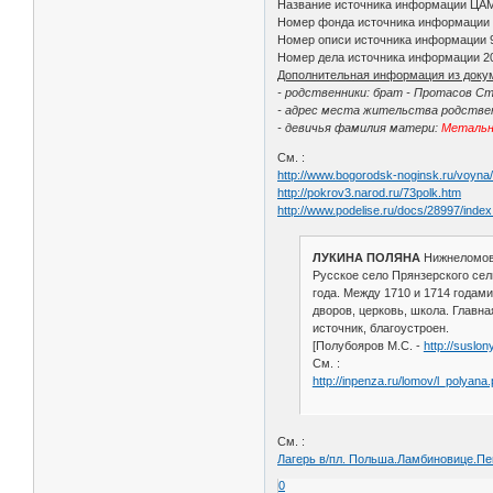
Название источника информации ЦА
Номер фонда источника информации
Номер описи источника информации 
Номер дела источника информации 2
Дополнительная информация из доку
- родственники: брат - Протасов Ст
- адрес места жительства родствен
- девичья фамилия матери:
Метальн
См. :
http://www.bogorodsk-noginsk.ru/voyna/
http://pokrov3.narod.ru/73polk.htm
http://www.podelise.ru/docs/28997/inde
ЛУКИНА ПОЛЯНА
Нижнеломовс
Русское село Прянзерского сел
года. Между 1710 и 1714 годами
дворов, церковь, школа. Главна
источник, благоустроен.
[Полубояров М.С. -
http://suslon
См. :
http://inpenza.ru/lomov/l_polyana
См. :
Лагерь в/пл. Польша.Ламбиновице.Пен
0