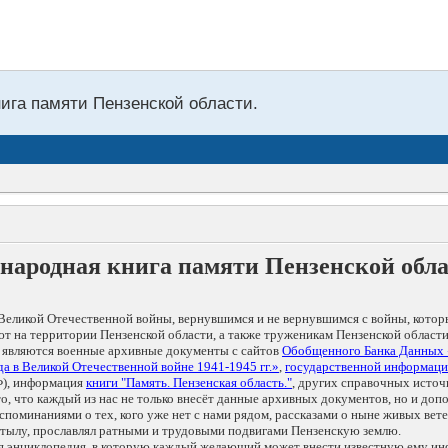
нига памяти Пензенской области.
народная книга памяти Пензенской обл
Великой Отечественной войны, вернувшимся и не вернувшимся с войны, котор
т на территории Пензенской области, а также труженикам Пензенской области
 являются военные архивные документы с сайтов
Обобщенного Банка Данных
а в Великой Отечественной войне 1941-1945 гг.»
,
государственной информаци
), информация
книги "Память. Пензенская область."
, других справочных источ
 то, что каждый из нас не только внесёт данные архивных документов, но и 
оминаниями о тех, кого уже нет с нами рядом, рассказами о ныне живых ветер
в тылу, прославлял ратными и трудовыми подвигами Пензенскую землю.
ая энциклопедия, в которую каждый желающий может внести известную ему и