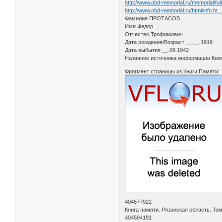
http://www.obd-memorial.ru/memorial
http://www.obd-memorial.ru/html/info.h
Фамилия ПРОТАСОВ
Имя Федор
Отчество Трофимович
Дата рождения/Возраст __.__.1919
Дата выбытия __.09.1942
Название источника информации Книга
Фрагмент страницы из Книги Памяти:
404577922
Книга памяти. Рязанская область. Том
404594191