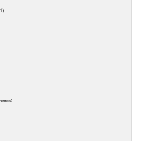
4)
енного)