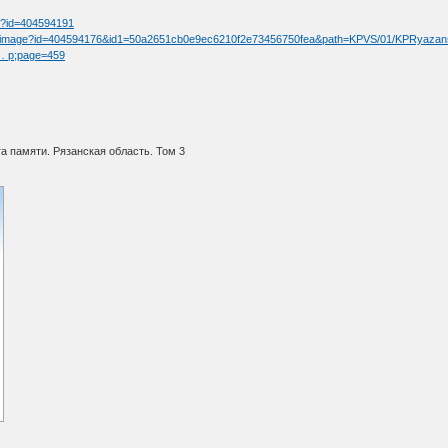
tm?id=404594191
/fullimage?id=404594176&id1=50a2651cb0e9ec6210f2e73456750fea&path=KPVS/01/KPRyaza
 … p;page=459
а памяти. Рязанская область. Том 3