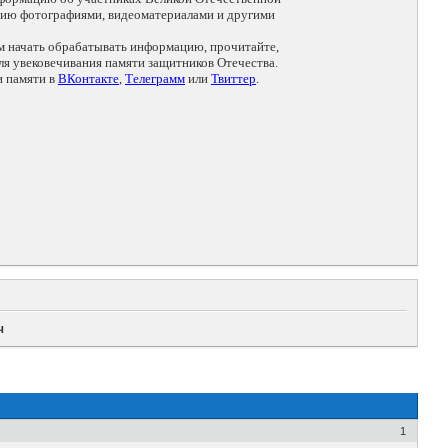
цию фотографиями, видеоматериалами и другими
ем начать обрабатывать информацию, прочитайте,
я увековечивания памяти защитников Отечества.
и памяти в
ВКонтакте
,
Телеграмм
или
Твиттер
.
ч
1