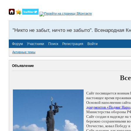
"Никто не забыт, ничто не забыто". Всенародная К
Форум
Участники
Поиск
Регистрация
Войти
Активные темы
Объявление
Все
Сайт посвящается воинам 
настоящее время проживаю
Основой наполнения сайта
документов «Подвиг Народ
Министерства обороны РФ
Сайт создан в надежде на
бережно сохраненными восп
Отечество, ковал Победу 
Сайт задуман, как народн