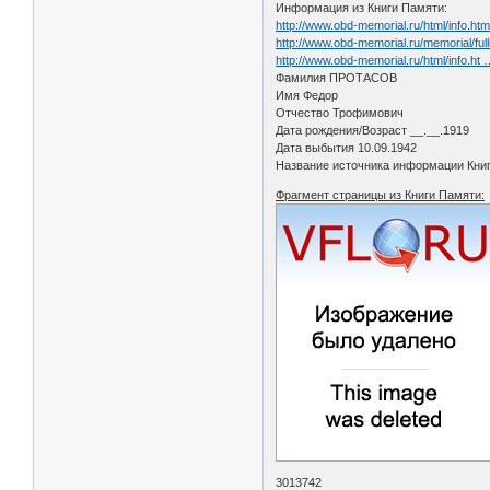
Информация из Книги Памяти:
http://www.obd-memorial.ru/html/info.h
http://www.obd-memorial.ru/memorial
http://www.obd-memorial.ru/html/info.ht
Фамилия ПРОТАСОВ
Имя Федор
Отчество Трофимович
Дата рождения/Возраст __.__.1919
Дата выбытия 10.09.1942
Название источника информации Книг
Фрагмент страницы из Книги Памяти:
3013742