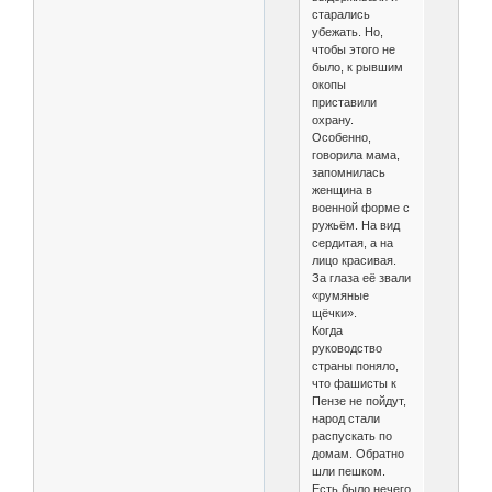
старались
убежать. Но,
чтобы этого не
было, к рывшим
окопы
приставили
охрану.
Особенно,
говорила мама,
запомнилась
женщина в
военной форме с
ружьём. На вид
сердитая, а на
лицо красивая.
За глаза её звали
«румяные
щёчки».
Когда
руководство
страны поняло,
что фашисты к
Пензе не пойдут,
народ стали
распускать по
домам. Обратно
шли пешком.
Есть было нечего