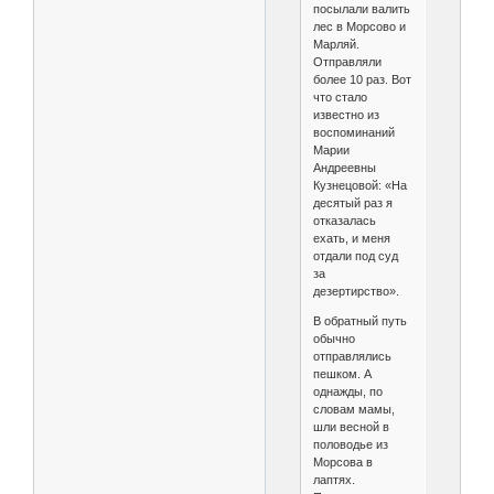
посылали валить
лес в Морсово и
Марляй.
Отправляли
более 10 раз. Вот
что стало
известно из
воспоминаний
Марии
Андреевны
Кузнецовой: «На
десятый раз я
отказалась
ехать, и меня
отдали под суд
за
дезертирство».
В обратный путь
обычно
отправлялись
пешком. А
однажды, по
словам мамы,
шли весной в
половодье из
Морсова в
лаптях.