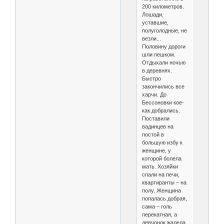
200 километров.
Лошади,
уставшие,
полуголодные, не
везли...
Половину дороги
шли пешком.
Отдыхали ночью
в деревнях.
Быстро
закончились все
харчи. До
Бессоновки кое-
как добрались.
Поставили
вадинцев на
постой в
большую избу к
женщине, у
которой болела
мать. Хозяйки
спали на печи,
квартиранты – на
полу. Женщина
попалась добрая,
сама – голь
перекатная, а
девчонок жалела.