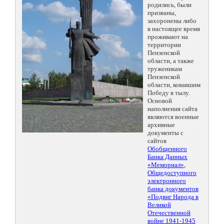
родились, были
призваны,
захоронены либо
в настоящее время
проживают на
территории
Пензенской
области, а также
труженикам
Пензенской
области, ковавшим
Победу в тылу.
Основой
наполнения сайта
являются военные
архивные
документы с
сайтов
Обобщенного
Банка Данных
«Мемориал»
,
Общедоступного
электронного
банка документов
«Подвиг Народа в
Великой
Отечественной
войне 1941-1945