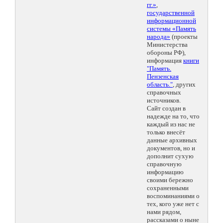
гг.»
,
государственной
информационной
системы «Память
народа»
(проекты
Министерства
обороны РФ),
информация
книги
"Память.
Пензенская
область."
, других
справочных
источников.
Сайт создан в
надежде на то, что
каждый из нас не
только внесёт
данные архивных
документов, но и
дополнит сухую
справочную
информацию
своими бережно
сохраненными
воспоминаниями о
тех, кого уже нет с
нами рядом,
рассказами о ныне