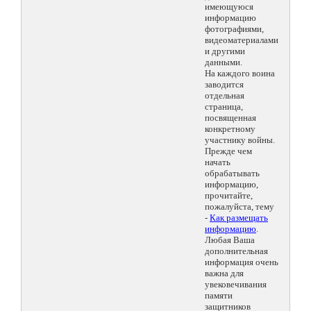
имеющуюся
информацию
фотографиями,
видеоматериалами
и другими
данными.
На каждого воина
заводится
отдельная
страница,
посвященная
конкретному
участнику войны.
Прежде чем
начать
обрабатывать
информацию,
прочитайте,
пожалуйста, тему
-
Как размещать
информацию
.
Любая Ваша
дополнительная
информация очень
важна для
увековечивания
памяти
защитников