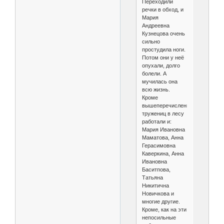
Переходили
речки в обход, и
Мария
Андреевна
Кузнецова очень
сильно
простудила ноги.
Потом они у неё
опухали, долго
болели. А
мучилась она
всю жизнь.
Кроме
вышеперечисленных
тружениц в лесу
работали и:
Мария Ивановна
Маматова, Анна
Герасимовна
Каверкина, Анна
Ивановна
Баситпова,
Татьяна
Никитична
Новичкова и
многие другие.
Кроме, как на эти
непосильные