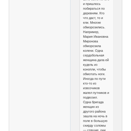
и пришлось
побираться по
деревням. Кто
что даст, то и
ели. Многие
обморозились.
Например,
Мария Ивановна
Миронова
обморозила
колени. Одна
сердобольная
женщина дала ей
кудель из
конопли, чтобы
обмотать ноги.
Иногда по пути
кто-то из
извозчиков
жалел путников и
подвозил.
Одна бригада
женщин из
другого района
зашла на ночь в
поле в большую
скирду соломы
— спящие, они