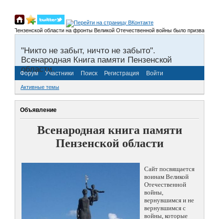
Из Пензенской области на фронты Великой Отечественной войны было призвано более 3
"Никто не забыт, ничто не забыто".
Всенародная Книга памяти Пензенской
области.
Форум
Участники
Поиск
Регистрация
Войти
Активные темы
Объявление
Всенародная книга памяти
Пензенской области
Сайт посвящается
воинам Великой
Отечественной
войны,
вернувшимся и не
вернувшимся с
войны, которые