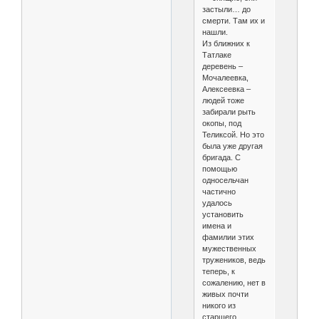
застыли… до
смерти. Там их и
нашли.
Из ближних к
Татлаке
деревень –
Мочалеевка,
Алексеевка –
людей тоже
забирали рыть
окопы, под
Теликсой. Но это
была уже другая
бригада. С
помощью
односельчан
частично
удалось
установить
имена и
фамилии этих
мужественных
тружеников, ведь
теперь, к
сожалению, нет в
живых почти
никого из
старшего