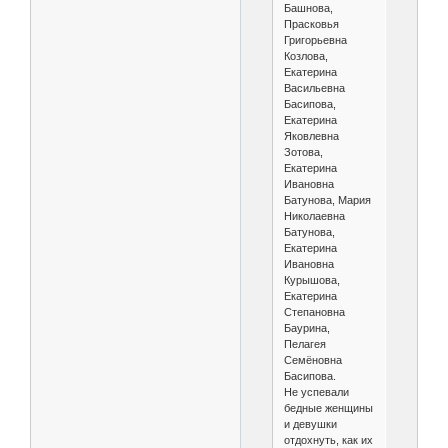
Башнова,
Прасковья
Григорьевна
Козлова,
Екатерина
Васильевна
Басипова,
Екатерина
Яковлевна
Зотова,
Екатерина
Ивановна
Батунова, Мария
Николаевна
Батунова,
Екатерина
Ивановна
Курышова,
Екатерина
Степановна
Баурина,
Пелагея
Семёновна
Басипова.
Не успевали
бедные женщины
и девушки
отдохнуть, как их