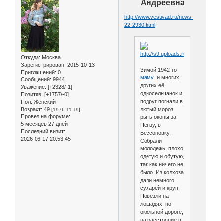
Андреевна
http://www.vestivad.ru/news-
22-2930.html
Откуда:
Москва
Зарегистрирован
: 2015-10-13
Зимой 1942-го
Приглашений:
0
маму
и многих
Сообщений:
9944
других её
Уважение:
[+2328/-1]
односельчанок и
Позитив:
[+1757/-0]
подруг погнали в
Пол:
Женский
Возраст:
49
лютый мороз
[1976-11-19]
Провел на форуме:
рыть окопы за
5 месяцев 27 дней
Пензу, в
Последний визит:
Бессоновку.
2026-06-17 20:53:45
Собрали
молодёжь, плохо
одетую и обутую,
так как ничего не
было. Из колхоза
дали немного
сухарей и круп.
Повезли на
лошадях, по
окольной дороге,
на расстояние в