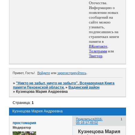
Отечества.
Информацию о
появлении новых
сообщений на
сайте можно
узнавать,
подписавшись на
страничках книги
памяти в
ВКонтакте
,
Телеграмм
или
Твиттер
.
Привет, Гость!
Войдите
или
зарегистрируйтесь
.
»
"Никто не забыт, ничто не забыто". Всенародная Книга
памяти Пензенской области.
»
Вадинский район
»
Кузнецова Мария Андреевна
Страница:
1
Кузнецова Мария Андреевна
Поделиться
2016-
1
простомария
05-18 17:49:02
Модератор
Кузнецова Мария