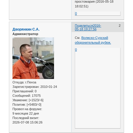
простомария (2016-05-18
18:02:51)
0
Поделиться
2016-
2
Дворянкин С.А.
05-18 19:27:56
Администратор
См.
Волжско-Сурский
оборонительный рубеж.
0
Откуда:
г.Пенза
Зарегистрирован
: 2010-01-24
Приглашений:
0
Сообщений:
17075
Уважение:
[+1523/-6]
Позитив:
[+5483/-0]
Провел на форуме:
9 месяцев 22 дня
Последний визит:
2026-07-08 15:06:26