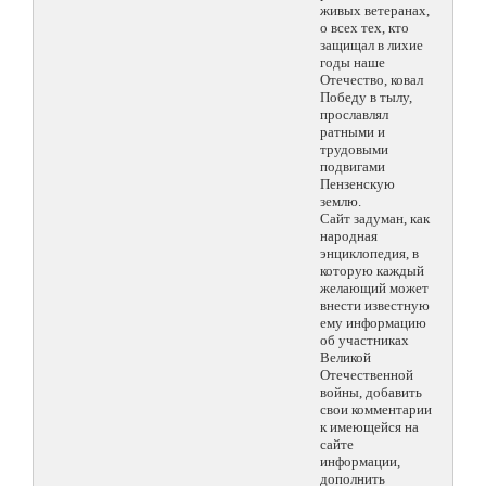
живых ветеранах,
о всех тех, кто
защищал в лихие
годы наше
Отечество, ковал
Победу в тылу,
прославлял
ратными и
трудовыми
подвигами
Пензенскую
землю.
Сайт задуман, как
народная
энциклопедия, в
которую каждый
желающий может
внести известную
ему информацию
об участниках
Великой
Отечественной
войны, добавить
свои комментарии
к имеющейся на
сайте
информации,
дополнить