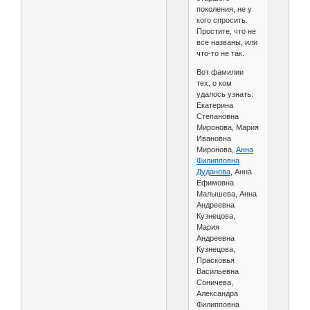
поколения, не у
кого спросить.
Простите, что не
все названы, или
что-то не так.
Вот фамилии
тех, о ком
удалось узнать:
Екатерина
Степановна
Миронова, Мария
Ивановна
Миронова,
Анна
Филипповна
Дуданова
, Анна
Ефимовна
Малышева, Анна
Андреевна
Кузнецова,
Мария
Андреевна
Кузнецова,
Прасковья
Васильевна
Соничева,
Александра
Филипповна