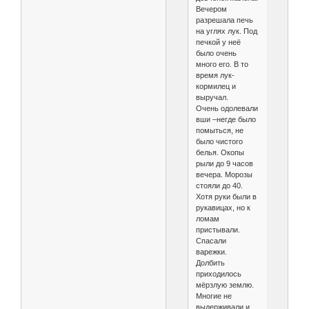
Вечером
разрешала печь
на углях лук. Под
печкой у неё
было очень
много его. В то
время лук-
кормилец и
выручал.
Очень одолевали
вши –негде было
помыться, не
было чистого
белья. Окопы
рыли до 9 часов
вечера. Морозы
стояли до 40.
Хотя руки были в
рукавицах, но к
ломам
пристывали.
Спасали
варежки.
Долбить
приходилось
мёрзлую землю.
Многие не
выдерживали и