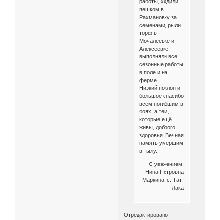
работы, ходили
пешком в
Рахмановку за
семенами, рыли
торф в
Мочалеевке и
Алексеевке,
выполняли все
сезонные работы
в поле и на
ферме.
Низкий поклон и
большое спасибо
всем погибшим в
боях, а тем,
которые ещё
живы, доброго
здоровья. Вечная
память умершим
в тылу.
С уважением,
Нина Петровна
Маркина, с. Тат-
Лака
Отредактировано