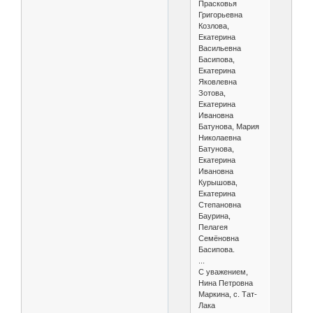
Прасковья
Григорьевна
Козлова,
Екатерина
Васильевна
Басипова,
Екатерина
Яковлевна
Зотова,
Екатерина
Ивановна
Батунова, Мария
Николаевна
Батунова,
Екатерина
Ивановна
Курышова,
Екатерина
Степановна
Баурина,
Пелагея
Семёновна
Басипова.
...
С уважением,
Нина Петровна
Маркина, с. Тат-
Лака