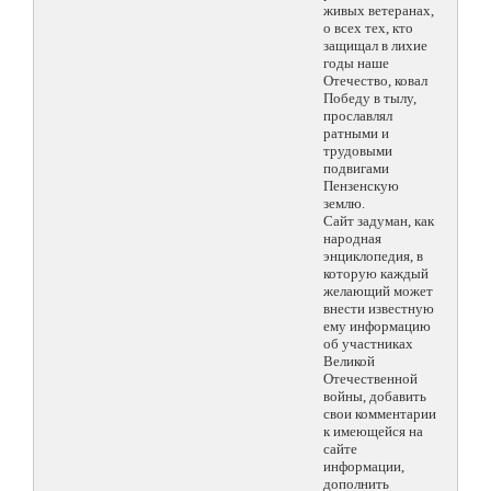
живых ветеранах,
о всех тех, кто
защищал в лихие
годы наше
Отечество, ковал
Победу в тылу,
прославлял
ратными и
трудовыми
подвигами
Пензенскую
землю.
Сайт задуман, как
народная
энциклопедия, в
которую каждый
желающий может
внести известную
ему информацию
об участниках
Великой
Отечественной
войны, добавить
свои комментарии
к имеющейся на
сайте
информации,
дополнить