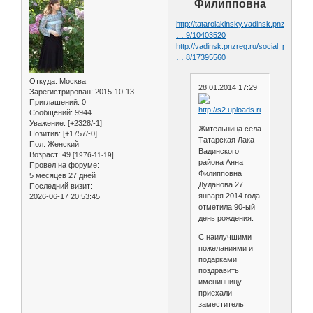
Филипповна
http://tatarolakinsky.vadinsk.pnzreg.ru
… 9/10403520
http://vadinsk.pnzreg.ru/social_protect
… 8/17395560
Откуда:
Москва
28.01.2014 17:29
Зарегистрирован
: 2015-10-13
Приглашений:
0
Сообщений:
9944
Уважение:
[+2328/-1]
Жительница села
Позитив:
[+1757/-0]
Татарская Лака
Пол:
Женский
Вадинского
Возраст:
49
[1976-11-19]
района Анна
Провел на форуме:
Филипповна
5 месяцев 27 дней
Дуданова 27
Последний визит:
января 2014 года
2026-06-17 20:53:45
отметила 90-ый
день рождения.
С наилучшими
пожеланиями и
подарками
поздравить
именинницу
приехали
заместитель