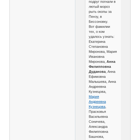
подруг погнали в
лютый мороз
рыть окопы за
Пензу, в
Бессоновку.
Вот фамилии
тех, о ком
удалось узнать:
Екатерина
Степановна
Миронова, Мария
Ивановна
Миронова,
Анна
Филипповна
Дуданова
, Анна
Ефимовна
Малышева, Анна
Андреевна
Кузнецова,
Мария
Андреевна
Кузнецова
,
Прасковья
Васильевна
Соничева,
Александра
Филипповна
Башнова,