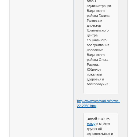
главы
администрации
Вадинского
района Галина
Гуляева и
директор
Комплексного
центра
социального
обслуживания
населения
Вадинского
района Ольга
Разина.
Юбиляру
пожелали
здоровья и
благополучия.
http://www.vestivad.ru/news-
22-2930.html
Зимой 1942-го
маму
и многих
других её
односельчанок и