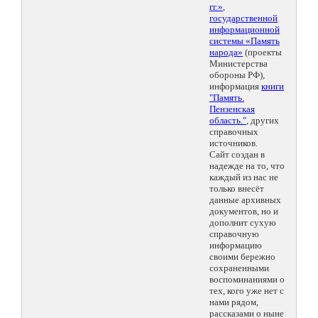
гг.»
,
государственной
информационной
системы «Память
народа»
(проекты
Министерства
обороны РФ),
информация
книги
"Память.
Пензенская
область."
, других
справочных
источников.
Сайт создан в
надежде на то, что
каждый из нас не
только внесёт
данные архивных
документов, но и
дополнит сухую
справочную
информацию
своими бережно
сохраненными
воспоминаниями о
тех, кого уже нет с
нами рядом,
рассказами о ныне