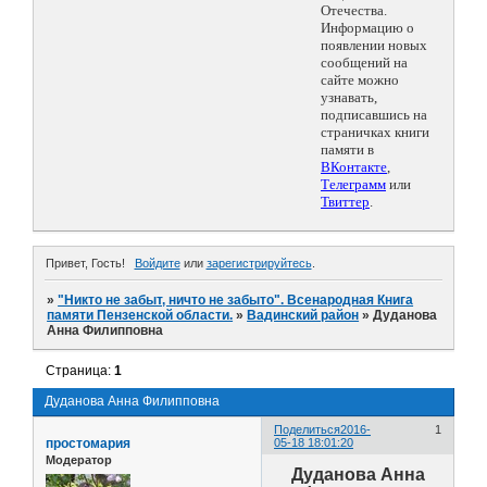
Отечества.
Информацию о
появлении новых
сообщений на
сайте можно
узнавать,
подписавшись на
страничках книги
памяти в
ВКонтакте
,
Телеграмм
или
Твиттер
.
Привет, Гость!
Войдите
или
зарегистрируйтесь
.
»
"Никто не забыт, ничто не забыто". Всенародная Книга
памяти Пензенской области.
»
Вадинский район
»
Дуданова
Анна Филипповна
Страница:
1
Дуданова Анна Филипповна
Поделиться
2016-
1
простомария
05-18 18:01:20
Модератор
Дуданова Анна