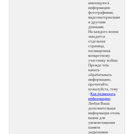
имеющуюся
информацию
фотографиями,
видеоматериалами
и другими
данными.
На каждого воина
заводится
отдельная
страница,
посвященная
конкретному
участнику войны.
Прежде чем
начать
обрабатывать
информацию,
прочитайте,
пожалуйста, тему
-
Как размещать
информацию
.
Любая Ваша
дополнительная
информация очень
важна для
увековечивания
памяти
защитников