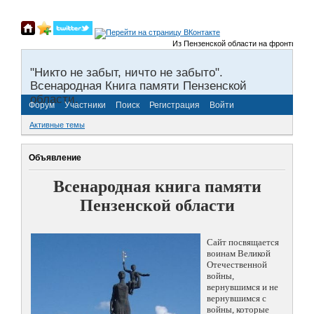
Из Пензенской области на фронты Велико
"Никто не забыт, ничто не забыто".
Всенародная Книга памяти Пензенской
области.
Форум
Участники
Поиск
Регистрация
Войти
Активные темы
Объявление
Всенародная книга памяти
Пензенской области
Сайт посвящается
воинам Великой
Отечественной
войны,
вернувшимся и не
вернувшимся с
войны, которые