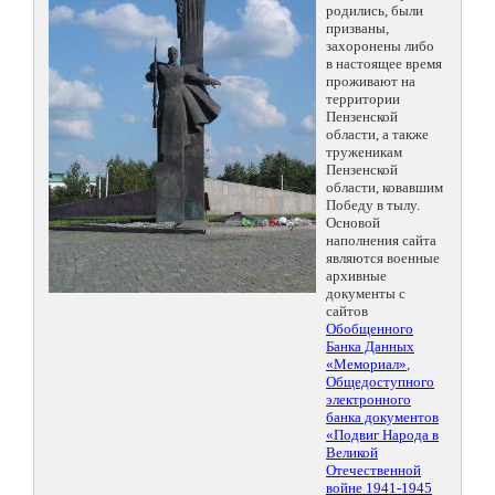
родились, были
призваны,
захоронены либо
в настоящее время
проживают на
территории
Пензенской
области, а также
труженикам
Пензенской
области, ковавшим
Победу в тылу.
Основой
наполнения сайта
являются военные
архивные
документы с
сайтов
Обобщенного
Банка Данных
«Мемориал»
,
Общедоступного
электронного
банка документов
«Подвиг Народа в
Великой
Отечественной
войне 1941-1945