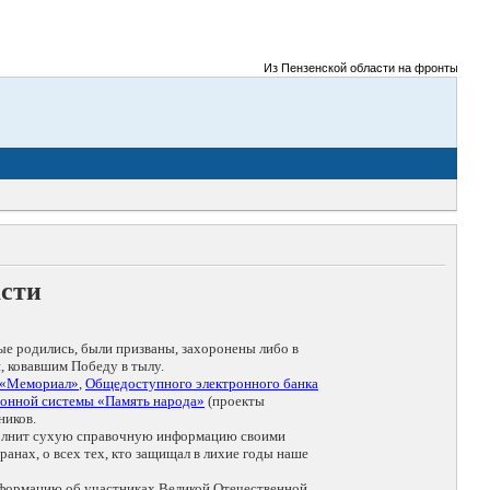
Из Пензенской области на фронты Великой
асти
ые родились, были призваны, захоронены либо в
, ковавшим Победу в тылу.
 «Мемориал»
,
Общедоступного электронного банка
онной системы «Память народа»
(проекты
ников.
дополнит сухую справочную информацию своими
анах, о всех тех, кто защищал в лихие годы наше
нформацию об участниках Великой Отечественной