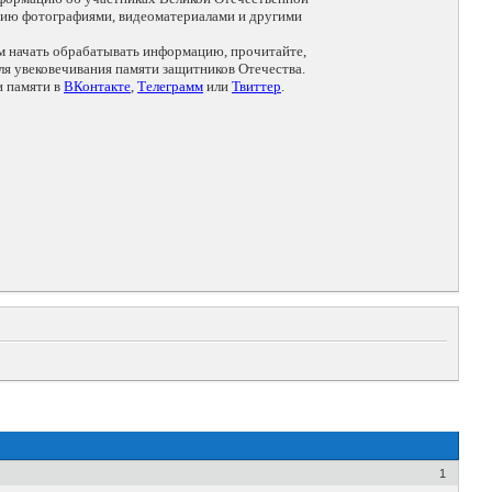
цию фотографиями, видеоматериалами и другими
ем начать обрабатывать информацию, прочитайте,
я увековечивания памяти защитников Отечества.
и памяти в
ВКонтакте
,
Телеграмм
или
Твиттер
.
1