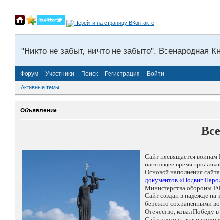
"Никто не забыт, ничто не забыто". Всенародная К
Форум
Участники
Поиск
Регистрация
Войти
Активные темы
Объявление
Все
Сайт посвящается воинам 
настоящее время проживаю
Основой наполнения сайта
документов «Подвиг Народ
Министерства обороны РФ
Сайт создан в надежде на
бережно сохраненными восп
Отечество, ковал Победу 
Сайт задуман, как народн