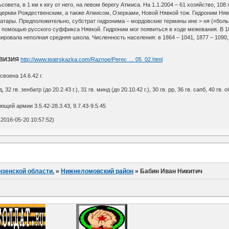
овета, в 1 км к югу от него, на левом берегу Атмиса. На 1.1.2004 – 61 хозяйство, 10
церкви Рождественским, а также Атмисом, Озерками, Новой Нявкой тож. Гидроним Нявк
татары. Предположительно, субстрат гидронима – мордовские термины ине > ня («больш
с помощью русского суффикса Нявкой. Гидроним мог появиться в ходе межевания. В 1
ровала неполная средняя школа. Численность населения: в 1864 – 1041, 1877 – 1090, 18
ИВИЗИЯ
http://www.teatrskazka.com/Raznoe/Perec … 05_02.html
воена 14.6.42 г.
тд, 32 гв. зенбатр (до 20.2.43 г.), 31 гв. минд (до 20.10.42 г.), 30 гв. рр, 36 гв. сапб, 40 гв
щей армии 3.5.42-28.3.43, 9.7.43-9.5.45
2016-05-20 10:57:52)
нзенской области.
»
Нижнеломовский район
»
Бабин Иван Никитич