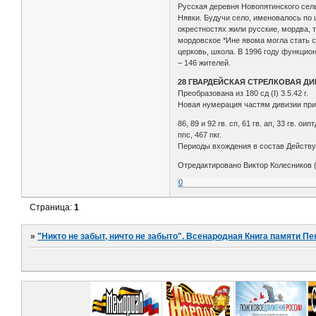
Русская деревня Новопятинского сельс
Нявки. Будучи село, именовалось по 
окрестностях жили русские, мордва, 
мордовское *Ине явома могла стать 
церковь, школа. В 1996 году функциони
– 146 жителей.
28 ГВАРДЕЙСКАЯ СТРЕЛКОВАЯ Д
Преобразована из 180 сд (I) 3.5.42 г.
Новая нумерация частям дивизии прис
86, 89 и 92 гв. сп, 61 гв. ап, 33 гв. оип
ппс, 467 пкг.
Периоды вхождения в состав Действую
Отредактировано Виктор Колесников (
0
Страница:
1
»
"Никто не забыт, ничто не забыто". Всенародная Книга памяти Пе