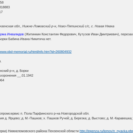
 58
818883
17
зенская обл., Нижне-Ломовский р-н, Ново-Пятинский с/с, с. Новая Нявка
 Дома Инвалидов
(Житинкин Константин Федорович, Кутузов Иван Дмитриевич), перезах
Борки Бабина Ивана Никитича нет.
//www.obd-memorial.ru/html/info.htm?id=260804932
.
ский р-н, д. Борки
ахоронения __.01.1942
964
опромсервис п. Пола Парфинского р-на Новгородской обл.
 д. Ярцево; д. М.-Пашков; х. Пашков Ручей; д. Березка; д. Выстово; д. М.-Каравешка;
ерки) Нижнеломовского района Пензенской области
http://inpenza.ru/lomov/n_nyavka.ph