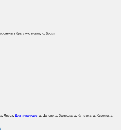
оронены в братскую могилу с. Борки.
 х. Януса;
Дом инвалидов
; д. Цапово; д. Замошка; д. Кутилиха; д. Херенка; д.
p