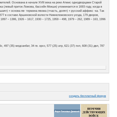
8 жителей. Основана в начале XVIII века на реке Атмис однодворцами Старой
а (левый приток Ломова, бассейн Мокши) упоминается в 1693 году, когда в
ая») + основа яв- термина явома («часть, доля») + русский аффикс -ка. Так
877 в составе Аршиновской волости Нижнеломовского уезда, 179 дворов,
97 – 1386, 1926 – 1617, 1930 – 1725, 1959 – 498, 1979 – 262, 1989 – 163, 1996
. обс, 497 (35) медсанбат, 34 гв. орхз, 577 (25) атр, 621 (37) пхп, 608 (31) двл, 787
создать бесплатный форум