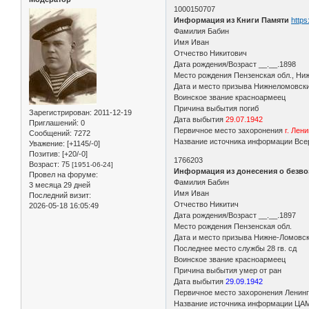
1000150707
Информация из Книги Памяти
https
Фамилия Бабин
Имя Иван
Отчество Никитович
Дата рождения/Возраст __.__.1898
Место рождения Пензенская обл., Ни
Дата и место призыва Нижнеломовск
Воинское звание красноармеец
Причина выбытия погиб
Зарегистрирован
: 2011-12-19
Дата выбытия
29.07.1942
Приглашений:
0
Первичное место захоронения
г. Лен
Сообщений:
7272
Название источника информации Всер
Уважение:
[+1145/-0]
Позитив:
[+20/-0]
1766203
Возраст:
75
[1951-06-24]
Информация из донесения о безво
Провел на форуме:
Фамилия Бабин
3 месяца 29 дней
Имя Иван
Последний визит:
Отчество Никитич
2026-05-18 16:05:49
Дата рождения/Возраст __.__.1897
Место рождения Пензенская обл.
Дата и место призыва Нижне-Ломовск
Последнее место службы 28 гв. сд
Воинское звание красноармеец
Причина выбытия умер от ран
Дата выбытия
29.09.1942
Первичное место захоронения Ленинг
Название источника информации ЦА