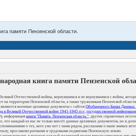
нига памяти Пензенской области.
народная книга памяти Пензенской обл
Великой Отечественной войны, вернувшимся и не вернувшимся с войны, котор
т на территории Пензенской области, а также труженикам Пензенской области
 являются военные архивные документы с сайтов
Обобщенного Банка Данных
а в Великой Отечественной войне 1941-1945 гг.»
,
государственной информаци
), информация
книги "Память. Пензенская область."
, других справочных источ
 то, что каждый из нас не только внесёт данные архивных документов, но и 
оминаниями о тех, кого уже нет с нами рядом, рассказами о ныне живых ветер
в тылу, прославлял ратными и трудовыми подвигами Пензенскую землю.
ая энциклопедия, в которую каждый желающий может внести известную ему и