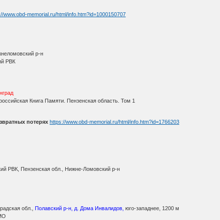
://www.obd-memorial.ru/html/info.htm?id=1000150707
жнеломовский р-н
ий РВК
инград
оссийская Книга Памяти. Пензенская область. Том 1
звратных потерях
https://www.obd-memorial.ru/html/info.htm?id=1766203
ий РВК, Пензенская обл., Нижне-Ломовский р-н
радская обл.,
Полавский р-н, д. Дома Инвалидов,
юго-западнее, 1200 м
МО