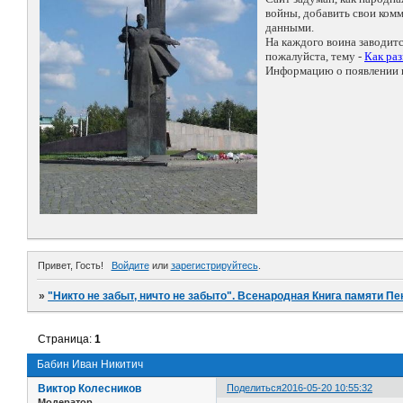
войны, добавить свои ко
данными.
На каждого воина заводит
пожалуйста, тему -
Как ра
Информацию о появлении н
Привет, Гость!
Войдите
или
зарегистрируйтесь
.
»
"Никто не забыт, ничто не забыто". Всенародная Книга памяти Пе
Страница:
1
Бабин Иван Никитич
Виктор Колесников
Поделиться
2016-05-20 10:55:32
Модератор