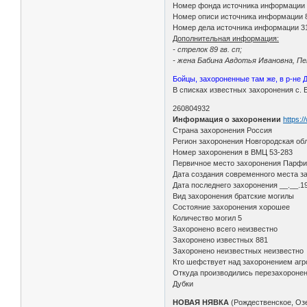
Номер фонда источника информации
Номер описи источника информации 
Номер дела источника информации 3
Дополнительная информация:
- стрелок 89 гв. сп;
- жена Бабина Авдотья Ивановна, Пен
Бойцы, захороненные там же, в р-не
В списках известных захоронения с. 
260804932
Информация о захоронении
https:
Страна захоронения Россия
Регион захоронения Новгородская обл
Номер захоронения в ВМЦ 53-283
Первичное место захоронения Парфин
Дата создания современного места з
Дата последнего захоронения __.__.1
Вид захоронения братские могилы
Состояние захоронения хорошее
Количество могил 5
Захоронено всего неизвестно
Захоронено известных 881
Захоронено неизвестных неизвестно
Кто шефствует над захоронением агр
Откуда производились перезахоронения
Дубки
НОВАЯ НЯВКА
(Рождественское, Оз