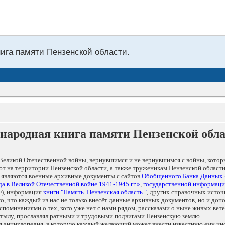
нига памяти Пензенской области.
народная книга памяти Пензенской обл
Великой Отечественной войны, вернувшимся и не вернувшимся с войны, котор
т на территории Пензенской области, а также труженикам Пензенской области
 являются военные архивные документы с сайтов
Обобщенного Банка Данных
а в Великой Отечественной войне 1941-1945 гг.»
,
государственной информаци
), информация
книги "Память. Пензенская область."
, других справочных источ
 то, что каждый из нас не только внесёт данные архивных документов, но и 
оминаниями о тех, кого уже нет с нами рядом, рассказами о ныне живых ветер
в тылу, прославлял ратными и трудовыми подвигами Пензенскую землю.
ая энциклопедия, в которую каждый желающий может внести известную ему и