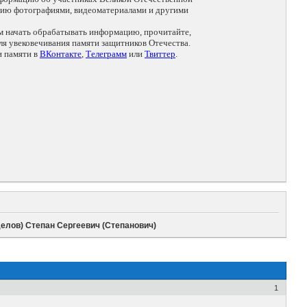
цию фотографиями, видеоматериалами и другими
ем начать обрабатывать информацию, прочитайте,
я увековечивания памяти защитников Отечества.
и памяти в
ВКонтакте
,
Телеграмм
или
Твиттер
.
елов) Степан Сергеевич (Степанович)
1