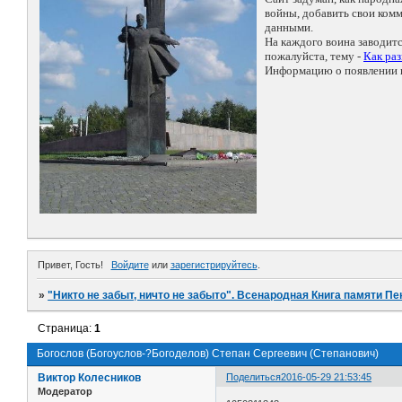
войны, добавить свои ко
данными.
На каждого воина заводит
пожалуйста, тему -
Как ра
Информацию о появлении н
Привет, Гость!
Войдите
или
зарегистрируйтесь
.
»
"Никто не забыт, ничто не забыто". Всенародная Книга памяти Пе
Страница:
1
Богослов (Богоуслов-?Богоделов) Степан Сергеевич (Степанович)
Виктор Колесников
Поделиться
2016-05-29 21:53:45
Модератор