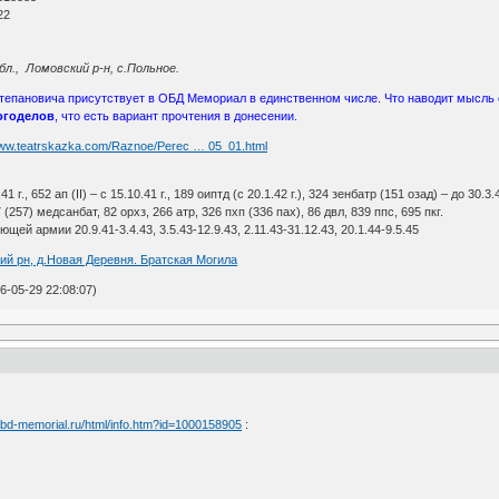
22
бл., Ломовский р-н, с.Польное.
тепановича присутствует в ОБД Мемориал в единственном числе. Что наводит мысль 
огоделов
, что есть вариант прочтения в донесении.
www.teatrskazka.com/Raznoe/Perec … 05_01.html
1 г., 652 ап (II) – с 15.10.41 г., 189 оиптд (с 20.1.42 г.), 324 зенбатр (151 озад) – до 30.3.43
 (257) медсанбат, 82 орхз, 266 атр, 326 пхп (336 пах), 86 двл, 839 ппс, 695 пкг.
й армии 20.9.41-3.4.43, 3.5.43-12.9.43, 2.11.43-31.12.43, 20.1.44-9.5.45
ий рн, д.Новая Деревня. Братская Могила
-05-29 22:08:07)
/obd-memorial.ru/html/info.htm?id=1000158905
: