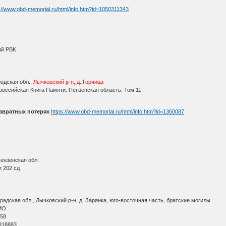
://www.obd-memorial.ru/html/info.htm?id=1050311343
ий РВК
одская обл.,
Лычковский р-н, д. Горчица
оссийская Книга Памяти. Пензенская область. Том 11
звратных потерях
https://www.obd-memorial.ru/html/info.htm?id=1360087
ензенская обл.
 202 сд
адская обл., Лычковский р-н, д. Зарянка, юго-восточная часть, братские могилы
МО
 58
818883