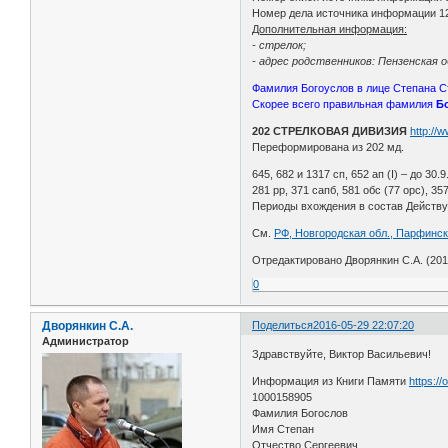
Номер дела источника информации 1
Дополнительная информация:
- стрелок;
- адрес родственников: Пензенская о
Фамилия Богоуслов в лице Степана С
Скорее всего правильная фамилия
Б
202 СТРЕЛКОВАЯ ДИВИЗИЯ
http://
Переформирована из 202 мд.
645, 682 и 1317 сп, 652 ап (I) – до 30.9.4
281 рр, 371 сапб, 581 обс (77 орс), 357
Периоды вхождения в состав Действующе
См.
РФ, Новгородская обл., Парфинск
Отредактировано Дворянкин С.А. (2016
0
Дворянкин С.А.
Поделиться
2016-05-29 22:07:20
Администратор
Здравствуйте, Виктор Васильевич!
Информация из Книги Памяти
https:/
1000158905
Фамилия Богослов
Имя Степан
Отчество Сергеевич