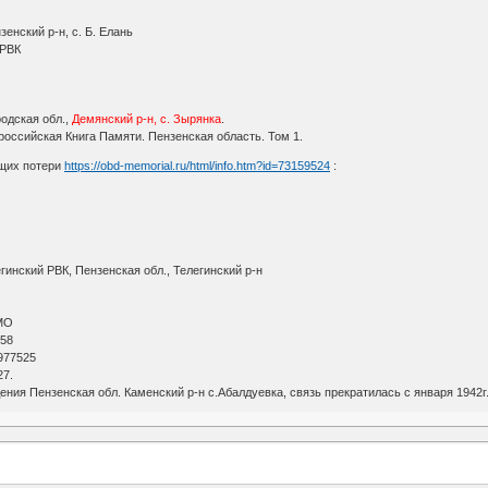
енский р-н, с. Б. Елань
 РВК
одская обл.,
Демянский р-н, с. Зырянка
.
оссийская Книга Памяти. Пензенская область. Том 1.
щих потери
https://obd-memorial.ru/html/info.htm?id=73159524
:
гинский РВК, Пензенская обл., Телегинский р-н
АМО
 58
 977525
27.
ения Пензенская обл. Каменский р-н с.Абалдуевка, связь прекратилась с января 1942г