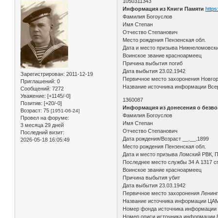
1050311343
Информация из Книги Памяти
https
Фамилия Богоуслов
Имя Степан
Отчество Степанович
Место рождения Пензенская обл.
Дата и место призыва Нижнеломовск
Воинское звание красноармеец
Причина выбытия погиб
Дата выбытия 23.02.1942
Зарегистрирован
: 2011-12-19
Первичное место захоронения Новгор
Приглашений:
0
Название источника информации Всер
Сообщений:
7272
Уважение:
[+1145/-0]
1360087
Позитив:
[+20/-0]
Информация из донесения о безво
Возраст:
75
[1951-06-24]
Фамилия Богоуслов
Провел на форуме:
Имя Степан
3 месяца 29 дней
Отчество Степанович
Последний визит:
Дата рождения/Возраст __.__.1899
2026-05-18 16:05:49
Место рождения Пензенская обл.
Дата и место призыва Ломский РВК, П
Последнее место службы 34 А 1317 сп
Воинское звание красноармеец
Причина выбытия убит
Дата выбытия 23.03.1942
Первичное место захоронения Ленингр
Название источника информации ЦА
Номер фонда источника информации
Номер описи источника информации 