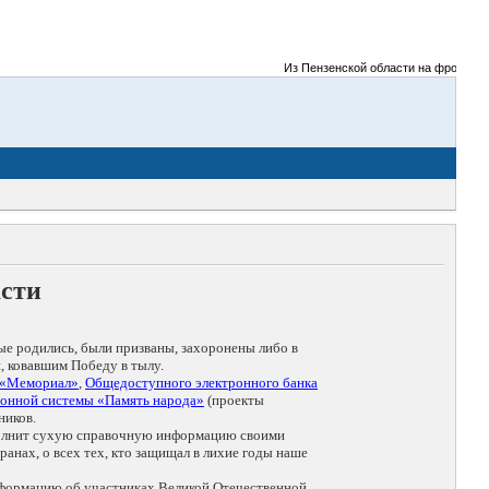
Из Пензенской области на фронты Вели
асти
ые родились, были призваны, захоронены либо в
, ковавшим Победу в тылу.
 «Мемориал»
,
Общедоступного электронного банка
онной системы «Память народа»
(проекты
ников.
дополнит сухую справочную информацию своими
анах, о всех тех, кто защищал в лихие годы наше
нформацию об участниках Великой Отечественной