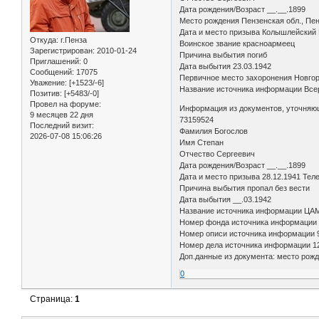
Дата рождения/Возраст __.__.1899
Место рождения Пензенская обл., Пенз
Дата и место призыва Колышлейский
Откуда:
г.Пенза
Воинское звание красноармеец
Зарегистрирован
: 2010-01-24
Причина выбытия погиб
Приглашений:
0
Дата выбытия 23.03.1942
Сообщений:
17075
Первичное место захоронения Новгор
Уважение:
[+1523/-6]
Название источника информации Всер
Позитив:
[+5483/-0]
Провел на форуме:
Информация из документов, уточняю
9 месяцев 22 дня
73159524
Последний визит:
Фамилия Богослов
2026-07-08 15:06:26
Имя Степан
Отчество Сергеевич
Дата рождения/Возраст __.__.1899
Дата и место призыва 28.12.1941 Теле
Причина выбытия пропал без вести
Дата выбытия __.03.1942
Название источника информации Ц
Номер фонда источника информации
Номер описи источника информации
Номер дела источника информации 1
Доп.данные из документа: место рожд
0
Страница:
1