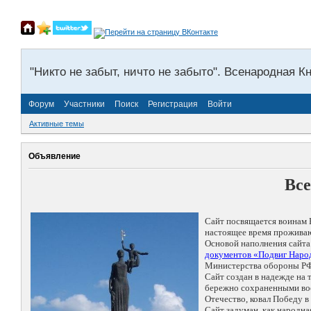
"Никто не забыт, ничто не забыто". Всенародная К
Форум
Участники
Поиск
Регистрация
Войти
Активные темы
Объявление
Все
Сайт посвящается воинам 
настоящее время проживаю
Основой наполнения сайта
документов «Подвиг Народ
Министерства обороны РФ
Сайт создан в надежде на
бережно сохраненными восп
Отечество, ковал Победу 
Сайт задуман, как народн