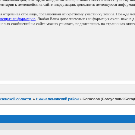
мментарии к имеющейся на сайте информации, дополнить имеющуюся информа
ся отдельная страница, посвященная конкретному участнику войны. Прежде ч
змещать информацию
. Любая Ваша дополнительная информация очень важна дл
овых сообщений на сайте можно узнавать, подписавшись на страничках книг
нзенской области.
»
Нижнеломовский район
»
Богослов (Богоуслов-?Богод