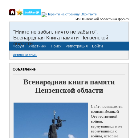
Из Пензенской области на фронты Велико
"Никто не забыт, ничто не забыто".
Всенародная Книга памяти Пензенской
области.
Форум
Участники
Поиск
Регистрация
Войти
Активные темы
Объявление
Всенародная книга памяти
Пензенской области
Сайт посвящается
воинам Великой
Отечественной
войны,
вернувшимся и не
вернувшимся с
войны, которые