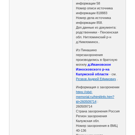
информации 58
Номер описи источника
информации 818883
Номер дела источника
информации 858.
Доп.данные из документа:
родственники - Пензенская
обл. Нитломинский р-н
д.Нижломинск..
Из Пинашино
перезахоронения
производились в братскую
могилу
д.Ивановское
Износковского р-на
Калужской области
- см.
Резвов Андрей Ефимович
.
Информация о захоронении
https://obd-
memorial.ru/html/info.htm?
id=260509714
:
260509714
Страна захоронения Россия
Регион захоронения
Калужская обл.
Номер захоронения в ВМЦ
40-136