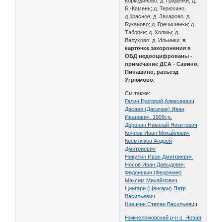
Коркодиново; д. Гриденки; д.
Б.-Камень; д. Терюхино;
д.Красное; д. Захарово; д.
Буканово; д. Гречишенки; д.
Таборки; д. Холмы; д.
Валухово; д. Ильинки;
в
карточке захоронения в
ОБД недооцифрованы -
примечание ДСА - Савино,
Пинашино, разъезд
Угрюмово.
См.также:
Галин Григорий Алексеевич
Дасаев (Дасачев) Иван
Иванович, 1909г.р.
Доронин Николай Никитович
Кочнев Иван Михайлович
Кремляков Андрей
Дмитриевич
Никулин Иван Дмитриевич
Носов Иван Давыдович
Федонькин (Федонкин)
Максим Михайлович
Цингари (Цангари) Петр
Васильевич
Шишкин Степан Васильевич
Нижнеломовский р-н с. Новая