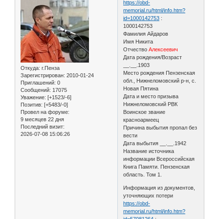
https://obd-
memorial.ru/html/info.htm?
id=1000142753
:
1000142753
Фамилия Айдаров
Имя Никита
Отчество
Алексеевич
Дата рождения/Возраст
__.__.1903
Откуда:
г.Пенза
Место рождения Пензенская
Зарегистрирован
: 2010-01-24
обл., Нижнеломовский р-н, с.
Приглашений:
0
Новая Пятина
Сообщений:
17075
Дата и место призыва
Уважение:
[+1523/-6]
Нижнеломовский РВК
Позитив:
[+5483/-0]
Провел на форуме:
Воинское звание
9 месяцев 22 дня
красноармеец
Последний визит:
Причина выбытия пропал без
2026-07-08 15:06:26
вести
Дата выбытия __.__.1942
Название источника
информации Всероссийская
Книга Памяти. Пензенская
область. Том 1.
Информация из документов,
уточняющих потери
https://obd-
memorial.ru/html/info.htm?
id=57081264
: