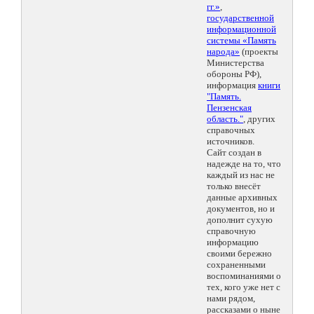
гг.»
,
государственной
информационной
системы «Память
народа»
(проекты
Министерства
обороны РФ),
информация
книги
"Память.
Пензенская
область."
, других
справочных
источников.
Сайт создан в
надежде на то, что
каждый из нас не
только внесёт
данные архивных
документов, но и
дополнит сухую
справочную
информацию
своими бережно
сохраненными
воспоминаниями о
тех, кого уже нет с
нами рядом,
рассказами о ныне