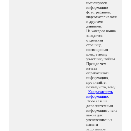
имеющуюся
информацию
фотографиями,
видеоматериалами
и другими
данными.
На каждого воина
заводится
отдельная
страница,
посвященная
конкретному
участнику войны.
Прежде чем
начать
обрабатывать
информацию,
прочитайте,
пожалуйста, тему
-
Как размещать
информацию
.
Любая Ваша
дополнительная
информация очень
важна для
увековечивания
памяти
защитников