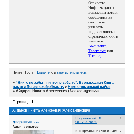
Отечества.
Информацию о
появлении новых
сообщений на
сайте можно
узнавать,
подписавшись на
страничках книги
памяти в
ВКонтакте
,
Телеграмм
или
Твиттер
.
Привет, Гость!
Войдите
или
зарегистрируйтесь
.
»
"Никто не забыт, ничто не забыто". Всенародная Книга
памяти Пензенской области.
»
Нижнеломовский район
»
Айдаров Никита Алексеевич (Александрович)
Страница:
1
Айдаров Никита Алексеевич (Александрович)
Поделиться
2016-
1
Дворянкин С.А.
06-12 20:40:49
Администратор
Информация из Книги Памяти