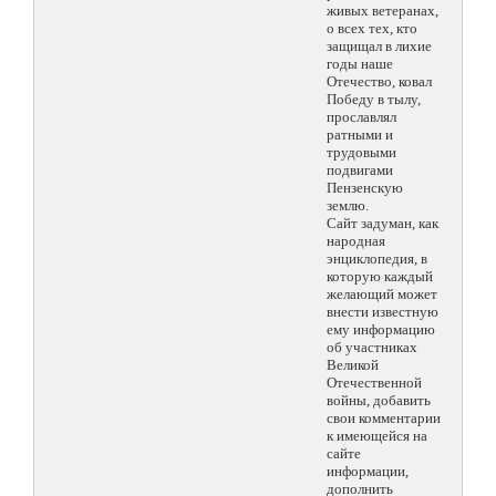
живых ветеранах,
о всех тех, кто
защищал в лихие
годы наше
Отечество, ковал
Победу в тылу,
прославлял
ратными и
трудовыми
подвигами
Пензенскую
землю.
Сайт задуман, как
народная
энциклопедия, в
которую каждый
желающий может
внести известную
ему информацию
об участниках
Великой
Отечественной
войны, добавить
свои комментарии
к имеющейся на
сайте
информации,
дополнить