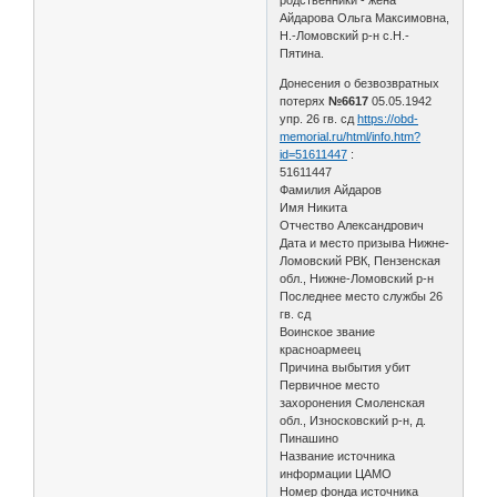
Айдарова Ольга Максимовна,
Н.-Ломовский р-н с.Н.-
Пятина.
Донесения о безвозвратных
потерях
№6617
05.05.1942
упр. 26 гв. сд
https://obd-
memorial.ru/html/info.htm?
id=51611447
:
51611447
Фамилия Айдаров
Имя Никита
Отчество Александрович
Дата и место призыва Нижне-
Ломовский РВК, Пензенская
обл., Нижне-Ломовский р-н
Последнее место службы 26
гв. сд
Воинское звание
красноармеец
Причина выбытия убит
Первичное место
захоронения Смоленская
обл., Износковский р-н, д.
Пинашино
Название источника
информации ЦАМО
Номер фонда источника