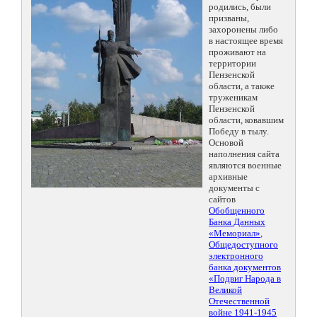
родились, были
призваны,
захоронены либо
в настоящее время
проживают на
территории
Пензенской
области, а также
труженикам
Пензенской
области, ковавшим
Победу в тылу.
Основой
наполнения сайта
являются военные
архивные
документы с
сайтов
Обобщенного
Банка Данных
«Мемориал»
,
Общедоступного
электронного
банка документов
«Подвиг Народа в
Великой
Отечественной
войне 1941-1945