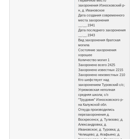
Первичное место
захоронения Износковский р-
н, д. Ивановское
Дата создания современного
места захоронения
__.__.1941
Дата последнего захоронения
__.__.1943
Вид захоронения братская
могила
Состояние захоронения
хорошее
Количество могил 1
Захоронено всего 2425
Захоронено известных 2215
Захоронено неизвестных 210
Кто шефствует над
захоронением Туровский с/с;
Угрюмовская неполная
средняя школа; с/з
"Трудовик" Износковского р-
на Калужской обл.
Откуда производились
перезахоронения д.
Воскресенск; д. Тулизово; д.
Александровка; д.
Ивановское; д. Туровка; д.
Челищево; д. Агафьино; д.