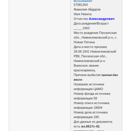
57081264
Фамилия Айдаров
Имя Никита
Отчество
Александрович
Дата рождения/Возраст
__.__.1903
Место рождения Пензенская
обл., Нижнеломовский р-н, с.
Новая Пятина
Дата и место призыва
28.08.1941 Нижнеломовский
РВК, Пензенская обл.,
Нижнеломовский р-н
Воинское звание
красноармеец
Причина выбытия
пропал без
вести
Название источника
информации ЦАМО
Номер фонда источника
информации 58
Номер описи источника
информации 18004
Номер дела источника
информации 185.
Доп.данные из документа:
есть
вх.6617с-42
,
родственники - жена