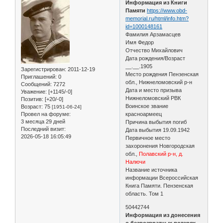
Информация из Книги
Памяти
https://www.obd-
memorial.ru/html/info.htm?
id=1000148161
Фамилия Арзамасцев
Имя Федор
Отчество Михайлович
Дата рождения/Возраст
__.__.1905
Зарегистрирован
: 2011-12-19
Место рождения Пензенская
Приглашений:
0
обл., Нижнеломовский р-н
Сообщений:
7272
Дата и место призыва
Уважение:
[+1145/-0]
Нижнеломовский РВК
Позитив:
[+20/-0]
Воинское звание
Возраст:
75
[1951-06-24]
Провел на форуме:
красноармеец
3 месяца 29 дней
Причина выбытия погиб
Последний визит:
Дата выбытия 19.09.1942
2026-05-18 16:05:49
Первичное место
захоронения Новгородская
обл.,
Полавский р-н, д.
Налючи
Название источника
информации Всероссийская
Книга Памяти. Пензенская
область. Том 1
50442744
Информация из донесения
о безвозвратных потерях