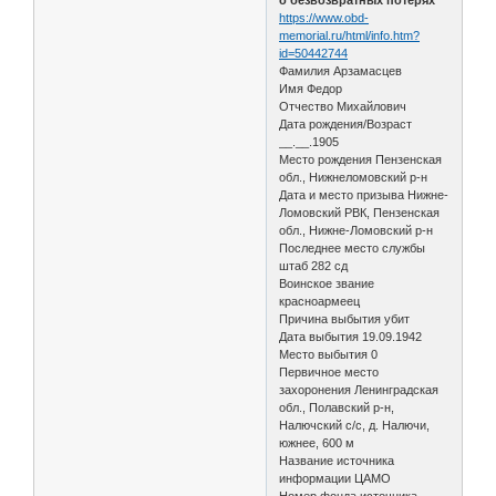
https://www.obd-
memorial.ru/html/info.htm?
id=50442744
Фамилия Арзамасцев
Имя Федор
Отчество Михайлович
Дата рождения/Возраст
__.__.1905
Место рождения Пензенская
обл., Нижнеломовский р-н
Дата и место призыва Нижне-
Ломовский РВК, Пензенская
обл., Нижне-Ломовский р-н
Последнее место службы
штаб 282 сд
Воинское звание
красноармеец
Причина выбытия убит
Дата выбытия 19.09.1942
Место выбытия 0
Первичное место
захоронения Ленинградская
обл., Полавский р-н,
Налючский с/с, д. Налючи,
южнее, 600 м
Название источника
информации ЦАМО
Номер фонда источника