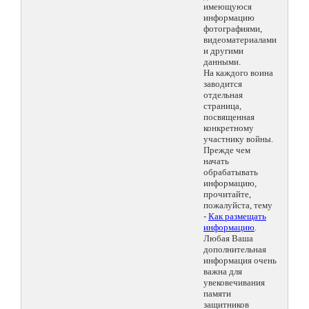
имеющуюся
информацию
фотографиями,
видеоматериалами
и другими
данными.
На каждого воина
заводится
отдельная
страница,
посвященная
конкретному
участнику войны.
Прежде чем
начать
обрабатывать
информацию,
прочитайте,
пожалуйста, тему
-
Как размещать
информацию
.
Любая Ваша
дополнительная
информация очень
важна для
увековечивания
памяти
защитников