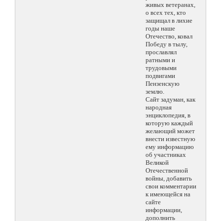
живых ветеранах,
о всех тех, кто
защищал в лихие
годы наше
Отечество, ковал
Победу в тылу,
прославлял
ратными и
трудовыми
подвигами
Пензенскую
землю.
Сайт задуман, как
народная
энциклопедия, в
которую каждый
желающий может
внести известную
ему информацию
об участниках
Великой
Отечественной
войны, добавить
свои комментарии
к имеющейся на
сайте
информации,
дополнить