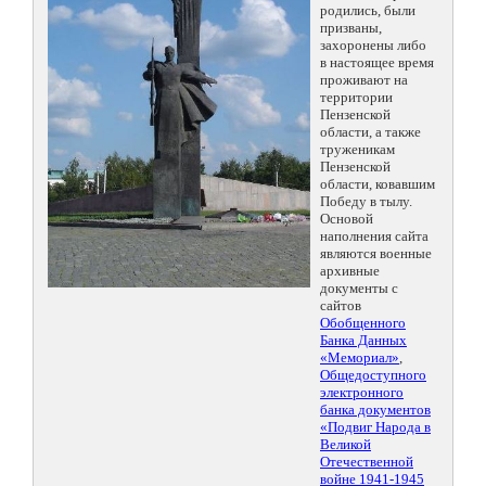
родились, были
призваны,
захоронены либо
в настоящее время
проживают на
территории
Пензенской
области, а также
труженикам
Пензенской
области, ковавшим
Победу в тылу.
Основой
наполнения сайта
являются военные
архивные
документы с
сайтов
Обобщенного
Банка Данных
«Мемориал»
,
Общедоступного
электронного
банка документов
«Подвиг Народа в
Великой
Отечественной
войне 1941-1945