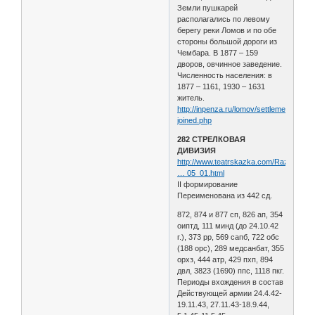
Земли пушкарей
располагались по левому
берегу реки Ломов и по обе
стороны большой дороги из
Чембара. В 1877 – 159
дворов, овчинное заведение.
Численность населения: в
1877 – 1161, 1930 – 1631
житель.
http://inpenza.ru/lomov/settlements-
joined.php
282 СТРЕЛКОВАЯ
ДИВИЗИЯ
http://www.teatrskazka.com/Raznoe/Pe
… 05_01.html
II формирование
Переименована из 442 сд.
872, 874 и 877 сп, 826 ап, 354
оиптд, 111 минд (до 24.10.42
г.), 373 рр, 569 сапб, 722 обс
(188 орс), 289 медсанбат, 355
орхз, 444 атр, 429 пхп, 894
двл, 3823 (1690) ппс, 1118 пкг.
Периоды вхождения в состав
Действующей армии 24.4.42-
19.11.43, 27.11.43-18.9.44,