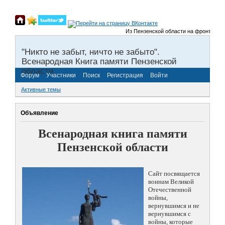
Из Пензенской области на фронты Велик
"Никто не забыт, ничто не забыто".
Всенародная Книга памяти Пензенской
области.
Форум
Участники
Поиск
Регистрация
Войти
Активные темы
Объявление
Всенародная книга памяти
Пензенской области
Сайт посвящается
воинам Великой
Отечественной
войны,
вернувшимся и не
вернувшимся с
войны, которые