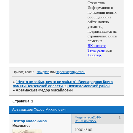
Отечества.
Информацию о
появлении новых
сообщений на
сайте можно
узнавать,
подписавшись на
страничках книги
памяти в
ВКонтакте
,
Телеграмм
или
Твиттер
.
Привет, Гость!
Войдите
или
зарегистрируйтесь
.
»
"Никто не забыт, ничто не забыто". Всенародная Книга
памяти Пензенской области.
»
Нижнеломовский район
»
Арзамасцев Федор Михайлович
Страница:
1
Арзамасцев Федор Михайлович
Поделиться
2016-
1
Виктор Колесников
06-26 06:59:27
Модератор
1000148161