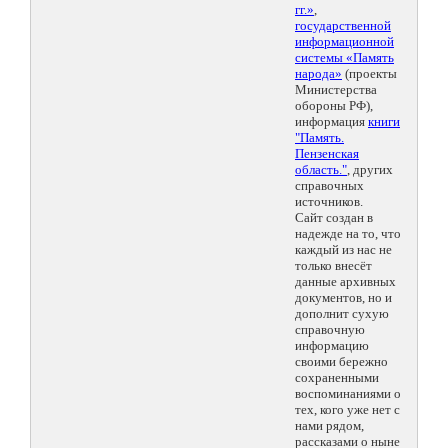
гг.»
,
государственной
информационной
системы «Память
народа»
(проекты
Министерства
обороны РФ),
информация
книги
"Память.
Пензенская
область."
, других
справочных
источников.
Сайт создан в
надежде на то, что
каждый из нас не
только внесёт
данные архивных
документов, но и
дополнит сухую
справочную
информацию
своими бережно
сохраненными
воспоминаниями о
тех, кого уже нет с
нами рядом,
рассказами о ныне