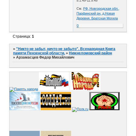
5.1.45-11.5.45
См.
РФ, Новгородская обл.,
Парфинский рн, д.Новая
Деревня. Братская Могила
0
Страница:
1
»
"Никто не забыт, ничто не забыто". Всенародная Книга
памяти Пензенской области.
»
Нижнеломовский район
»
Арзамасцев Федор Михайлович