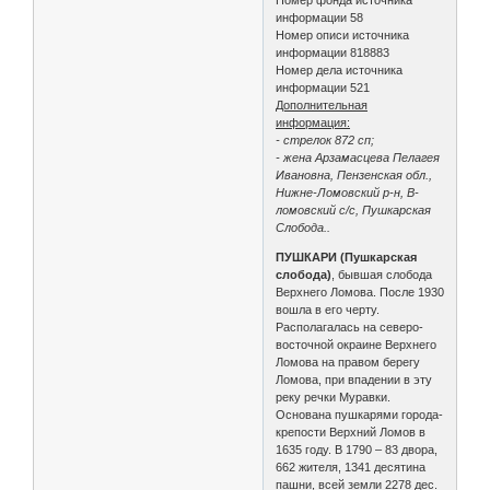
информации 58
Номер описи источника
информации 818883
Номер дела источника
информации 521
Дополнительная
информация:
- стрелок 872 сп;
- жена Арзамасцева Пелагея
Ивановна, Пензенская обл.,
Нижне-Ломовский р-н, В-
ломовский с/с, Пушкарская
Слобода..
ПУШКАРИ (Пушкарская
слобода)
, бывшая слобода
Верхнего Ломова. После 1930
вошла в его черту.
Располагалась на северо-
восточной окраине Верхнего
Ломова на правом берегу
Ломова, при впадении в эту
реку речки Муравки.
Основана пушкарями города-
крепости Верхний Ломов в
1635 году. В 1790 – 83 двора,
662 жителя, 1341 десятина
пашни, всей земли 2278 дес.