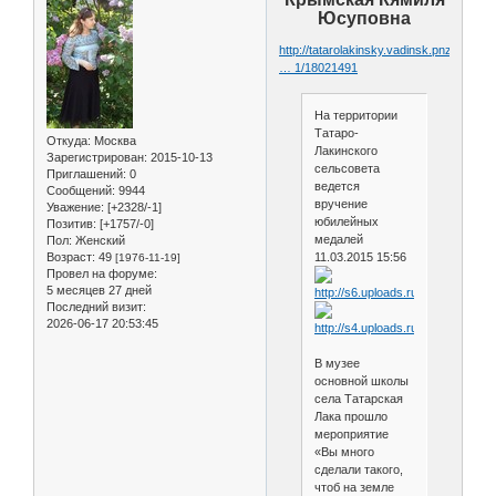
Юсуповна
http://tatarolakinsky.vadinsk.pnzreg.ru
… 1/18021491
На территории
Татаро-
Откуда:
Москва
Лакинского
Зарегистрирован
: 2015-10-13
сельсовета
Приглашений:
0
ведется
Сообщений:
9944
вручение
Уважение:
[+2328/-1]
юбилейных
Позитив:
[+1757/-0]
медалей
Пол:
Женский
Возраст:
49
11.03.2015 15:56
[1976-11-19]
Провел на форуме:
5 месяцев 27 дней
Последний визит:
2026-06-17 20:53:45
В музее
основной школы
села Татарская
Лака прошло
мероприятие
«Вы много
сделали такого,
чтоб на земле