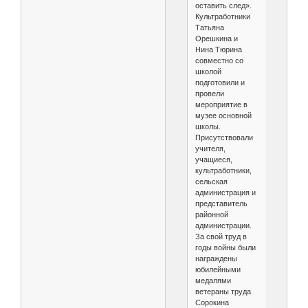
оставить след».
Культработники
Татьяна
Орешкина и
Нина Тюрина
совместно со
школой
подготовили и
провели
мероприятие в
музее основной
школы.
Присутствовали
учителя,
учащиеся,
культработники,
сельская
администрация и
представитель
районной
администрации.
За свой труд в
годы войны были
награждены
юбилейными
медалями
ветераны труда
Сорокина