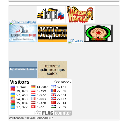
Verification: 9054dc0dbbcd0607