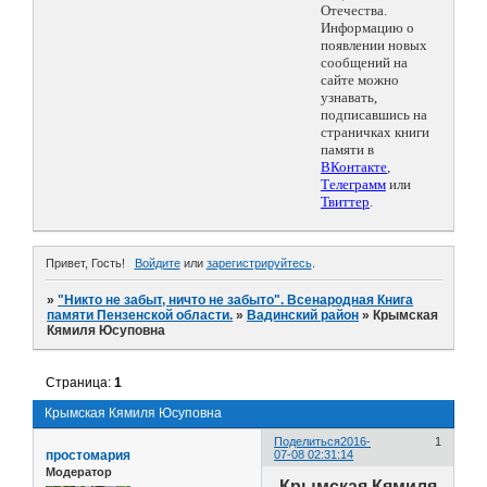
Отечества.
Информацию о
появлении новых
сообщений на
сайте можно
узнавать,
подписавшись на
страничках книги
памяти в
ВКонтакте
,
Телеграмм
или
Твиттер
.
Привет, Гость!
Войдите
или
зарегистрируйтесь
.
»
"Никто не забыт, ничто не забыто". Всенародная Книга
памяти Пензенской области.
»
Вадинский район
»
Крымская
Кямиля Юсуповна
Страница:
1
Крымская Кямиля Юсуповна
Поделиться
2016-
1
простомария
07-08 02:31:14
Модератор
Крымская Кямиля