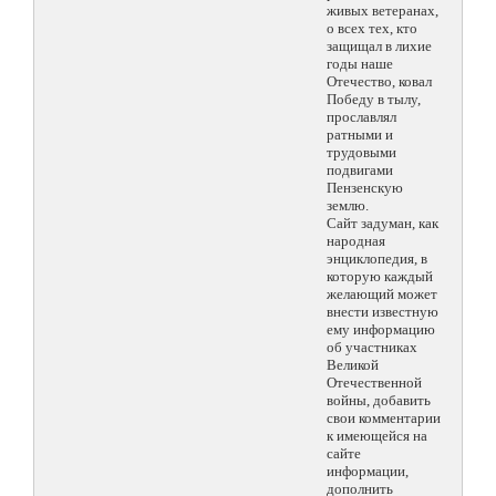
живых ветеранах,
о всех тех, кто
защищал в лихие
годы наше
Отечество, ковал
Победу в тылу,
прославлял
ратными и
трудовыми
подвигами
Пензенскую
землю.
Сайт задуман, как
народная
энциклопедия, в
которую каждый
желающий может
внести известную
ему информацию
об участниках
Великой
Отечественной
войны, добавить
свои комментарии
к имеющейся на
сайте
информации,
дополнить