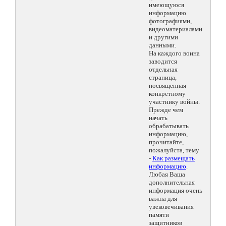
имеющуюся
информацию
фотографиями,
видеоматериалами
и другими
данными.
На каждого воина
заводится
отдельная
страница,
посвященная
конкретному
участнику войны.
Прежде чем
начать
обрабатывать
информацию,
прочитайте,
пожалуйста, тему
-
Как размещать
информацию
.
Любая Ваша
дополнительная
информация очень
важна для
увековечивания
памяти
защитников