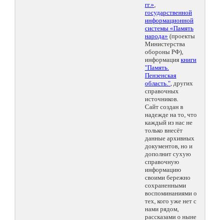
гг.»
,
государственной
информационной
системы «Память
народа»
(проекты
Министерства
обороны РФ),
информация
книги
"Память.
Пензенская
область."
, других
справочных
источников.
Сайт создан в
надежде на то, что
каждый из нас не
только внесёт
данные архивных
документов, но и
дополнит сухую
справочную
информацию
своими бережно
сохраненными
воспоминаниями о
тех, кого уже нет с
нами рядом,
рассказами о ныне