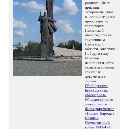
родились, были
призваны,
захоронены либо
в настоящее время
проживают на
территории
Пензенской
области, а также
труженикам
Пензенской
области, ковавшим
Победу в тылу.
Основой
наполнения сайта
являются военные
архивные
документы с
сайтов
Обобщенного
Банка Данных
«Мемориал»
,
Общедоступного
электронного
банка документов
«Подвиг Народа в
Великой
Отечественной
войне 1941-1945