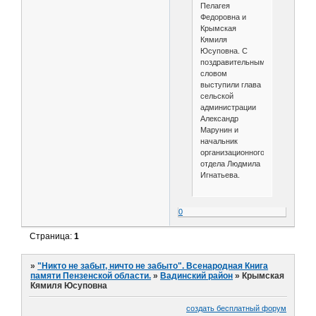
Пелагея
Федоровна и
Крымская
Кямиля
Юсуповна. С
поздравительным
словом
выступили глава
сельской
администрации
Александр
Марунин и
начальник
организационного
отдела Людмила
Игнатьева.
0
Страница:
1
»
"Никто не забыт, ничто не забыто". Всенародная Книга
памяти Пензенской области.
»
Вадинский район
»
Крымская
Кямиля Юсуповна
создать бесплатный форум