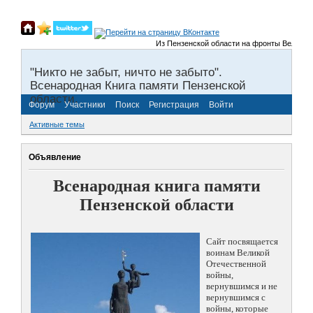
Из Пензенской области на фронты Великой От
"Никто не забыт, ничто не забыто".
Всенародная Книга памяти Пензенской
области.
Форум
Участники
Поиск
Регистрация
Войти
Активные темы
Объявление
Всенародная книга памяти
Пензенской области
Сайт посвящается
воинам Великой
Отечественной
войны,
вернувшимся и не
вернувшимся с
войны, которые