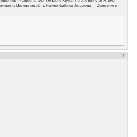
опленном Рядовой. Шталаг 336 Ковно-Каунас. Погиб в плену 19 06 1942г.
ентьевна Московская обл. г. Ногинск фабрика Истомкина . Донесение о
2