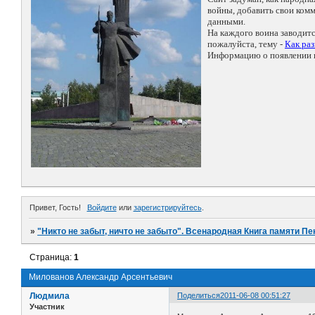
войны, добавить свои ко
данными.
На каждого воина заводит
пожалуйста, тему -
Как ра
Информацию о появлении н
Привет, Гость!
Войдите
или
зарегистрируйтесь
.
»
"Никто не забыт, ничто не забыто". Всенародная Книга памяти Пе
Страница:
1
Милованов Александр Арсентьевич
Людмила
Поделиться
2011-06-08 00:51:27
Участник