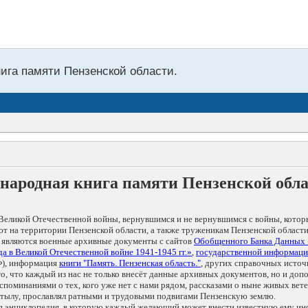
нига памяти Пензенской области.
народная книга памяти Пензенской обл
Великой Отечественной войны, вернувшимся и не вернувшимся с войны, котор
т на территории Пензенской области, а также труженикам Пензенской области
 являются военные архивные документы с сайтов
Обобщенного Банка Данных
а в Великой Отечественной войне 1941-1945 гг.»
,
государственной информаци
), информация
книги "Память. Пензенская область."
, других справочных источ
 то, что каждый из нас не только внесёт данные архивных документов, но и 
оминаниями о тех, кого уже нет с нами рядом, рассказами о ныне живых ветер
в тылу, прославлял ратными и трудовыми подвигами Пензенскую землю.
ая энциклопедия, в которую каждый желающий может внести известную ему и