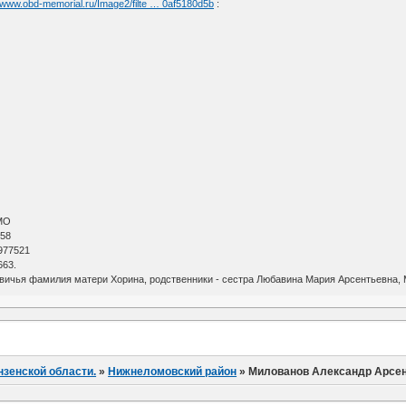
//www.obd-memorial.ru/Image2/filte … 0af5180d5b
:
МО
 58
977521
663.
евичья фамилия матери Хорина, родственники - сестра Любавина Мария Арсентьевна, 
нзенской области.
»
Нижнеломовский район
»
Милованов Александр Арсе