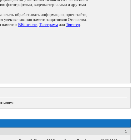
цию фотографиями, видеоматериалами и другими
ем начать обрабатывать информацию, прочитайте,
я увековечивания памяти защитников Отечества.
и памяти в
ВКонтакте
,
Телеграмм
или
Твиттер
.
нтьевич
1