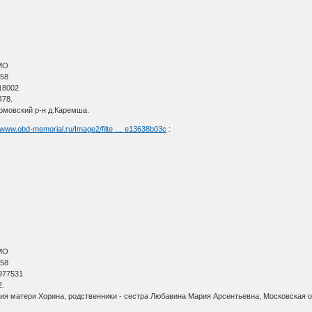
МО
 58
18002
478.
омовский р-н д.Каремша.
//www.obd-memorial.ru/Image2/filte … e13638b03c
:
МО
 58
977531
2.
ия матери Хорина, родственники - сестра Любавина Мария Арсентьевна, Московская о