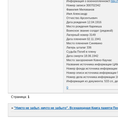
Информация о военнопленном3
http:
Номер записи 300702342
Фамилия Милованов
Имя Александр
Отчество Арсентьевич
Дата рождения 12.04.1916
Место рождения Каремша
Воинское звание солдат (рядовой)
Лагерный номер 3149
Дата пленения 02.11.1941
Место пленения Синявино
Лагерь шталаг 336
Судьба Погиб в плену
Дата смерти 18.06.1942
Место захоронения Ковно-Каунас
Название источника информации ЦА
Номер фонда источника информации
Номер описи источника информации 
Номер дела источника информации 1
Информация из документа: 533 сп, д
0
Страница:
1
»
"Никто не забыт, ничто не забыто". Всенародная Книга памяти Пе