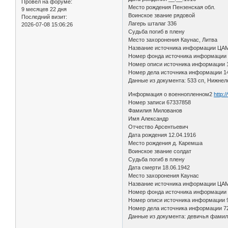
Провел на форуме:
Место рождения Пензенская обл.
9 месяцев 22 дня
Воинское звание рядовой
Последний визит:
Лагерь шталаг 336
2026-07-08 15:06:26
Судьба погиб в плену
Место захоронения Каунас, Литва
Название источника информации ЦА
Номер фонда источника информации
Номер описи источника информации 
Номер дела источника информации 1
Данные из документа: 533 сп, Нижнел
Информация о военнопленном2
http:
Номер записи 67337858
Фамилия Милованов
Имя Александр
Отчество Арсентьевич
Дата рождения 12.04.1916
Место рождения д. Каремша
Воинское звание солдат
Судьба погиб в плену
Дата смерти 18.06.1942
Место захоронения Каунас
Название источника информации ЦА
Номер фонда источника информации
Номер описи источника информации 
Номер дела источника информации 7
Данные из документа: девичья фамил