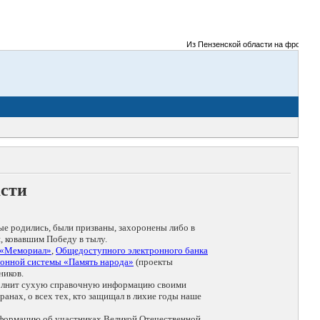
Из Пензенской области на фронты Вел
асти
ые родились, были призваны, захоронены либо в
, ковавшим Победу в тылу.
 «Мемориал»
,
Общедоступного электронного банка
онной системы «Память народа»
(проекты
ников.
дополнит сухую справочную информацию своими
анах, о всех тех, кто защищал в лихие годы наше
нформацию об участниках Великой Отечественной