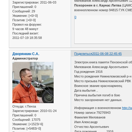
Милованов Александр Арсентьевич 12 
Зарегистрирован
: 2011-06-03
Похоронен в г. Каунас Литва
(ЦАМО
Приглашений:
0
военнопленном номер 94815 ГУК СМЕ
Сообщений:
29
Уважение:
[+0/-0]
0
Позитив:
[+0/-0]
Провел на форуме:
9 часов 48 минут
Последний визит:
2011-07-19 18:35:58
Дворянкин С.А.
Поделиться
2011-06-08 22:45:45
Администратор
Электрон.книга памяти Пензенской о
Милованов Александр Арсентьевич
Год рождения 1916
Место рождения Нижнеломовский р-н
Место призыва Нижнеломовский РВК
Воинское звание красноармеец
Дата выбытия ..
Причина выбытия погиб в бою
Место захоронения нет данных.
Откуда:
г.Пенза
Информация о военнопленном
http:/
Зарегистрирован
: 2010-01-24
Номер записи 79276943
Приглашений:
0
Фамилия Милованов
Сообщений:
17075
Имя Александр
Уважение:
[+1523/-6]
Отчество Арсентьевич
Позитив:
[+5483/-0]
Дата рождения __.__.1916