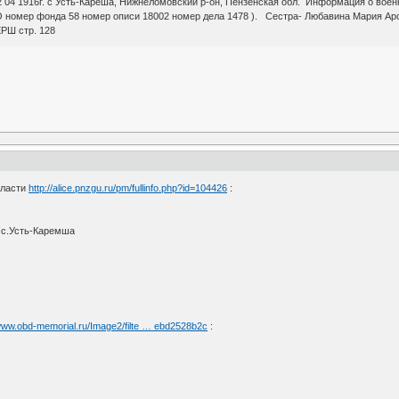
04 1916г. с Усть-Кареша, Нижнеломовский р-он, Пензенская обл. Информация о военн
 номер фонда 58 номер описи 18002 номер дела 1478 ). Сестра- Любавина Мария Арс
РШ стр. 128
бласти
http://alice.pnzgu.ru/pm/fullinfo.php?id=104426
:
 с.Усть-Каремша
/www.obd-memorial.ru/Image2/filte … ebd2528b2c
: