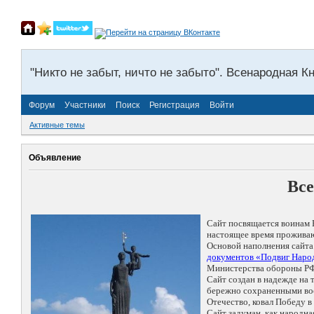
"Никто не забыт, ничто не забыто". Всенародная К
Форум
Участники
Поиск
Регистрация
Войти
Активные темы
Объявление
Все
Сайт посвящается воинам 
настоящее время проживаю
Основой наполнения сайта
документов «Подвиг Народ
Министерства обороны РФ
Сайт создан в надежде на
бережно сохраненными восп
Отечество, ковал Победу 
Сайт задуман, как народн