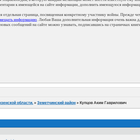
мментарии к имеющейся на сайте информации, дополнить имеющуюся информа
ся отдельная страница, посвященная конкретному участнику войны. Прежде ч
змещать информацию
. Любая Ваша дополнительная информация очень важна дл
овых сообщений на сайте можно узнавать, подписавшись на страничках книг
нзенской области.
»
Земетчинский район
»
Купцов Аким Гаврилович