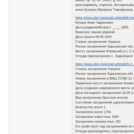
красноармеец, стрелок, беспартийный
жена Купцова Матрена Тимофеевна, П
https://www.obd-memorial.ru/html/info.
Купцов Аким Гаврилович
Дата рождения/Возраст __.__.1893
Воинское звание рядовой
Дата смерти 08.06.1943
Страна захоронения Украина
Регион захоронения Харьковская обл.
Место захоронения Изюмский р-н, Сту
Откуда перезахоронен с. Задонецкое
https://www.obd-memorial.ru/html/info.
Страна захоронения Украина
Регион захоронения Харьковская обл.
Номер захоронения в ВМЦ ЗУ380-21-
Первичное место захоронения Изюмски
Дата создания современного места з
Дата последнего захоронения 20.09.1
Вид захоронения братская могила
Состояние захоронения удовлетвори
Количество могил 1
Захоронено всего 1754
Захоронено известных 1604
Захоронено неизвестных 150
Кто шефствует над захоронением к/з
Откуда производились перезахоронения