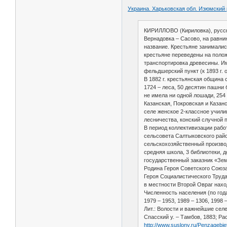
Украина. Харьковская обл. Изюмский 
КИРИЛЛОВО (Кириловка), русское
Вернадовка – Сасово, на равнин
название. Крестьяне занималис
крестьяне переведены на полож
транспортировка древесины. Им
фельдшерский пункт (к 1893 г. 
В 1882 г. крестьянская община
1724 – леса, 50 десятин пашни 
не имела ни одной лошади, 254 
Казанская, Покровская и Казан
селе женское 2-классное учили
лесничества, конский случной п
В период коллективизации работ
сельсовета Салтыковского район
сельскохозяйственный производ
средняя школа, 3 библиотеки, 
государственный заказник «Зе
Родина Героя Советского Союза
Героя Социалистического Труда 
в местности Второй Овраг нахо
Численность населения (по годам
1979 – 1953, 1989 – 1306, 1998 
Лит.: Волости и важнейшие селе
Спасский у. – Тамбов, 1883; Рас
http://www.suslony.ru/Penzagebi