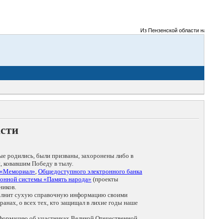
Из Пензенской области на фронты
асти
ые родились, были призваны, захоронены либо в
, ковавшим Победу в тылу.
 «Мемориал»
,
Общедоступного электронного банка
онной системы «Память народа»
(проекты
ников.
дополнит сухую справочную информацию своими
анах, о всех тех, кто защищал в лихие годы наше
нформацию об участниках Великой Отечественной