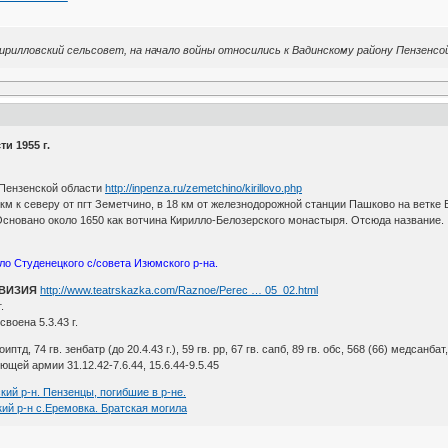
 Кирилловский сельсовет, на начало войны относились к Вадинскому району Пензенс
и 1955 г.
Пензенской области
http://inpenza.ru/zemetchino/kirillovo.php
 км к северу от пгт Земетчино, в 18 км от железнодорожной станции Пашково на ветке В
. Основано около 1650 как вотчина Кирилло-Белозерского монастыря. Отсюда название.
ло Студенецкого с/совета Изюмского р-на.
ИВИЗИЯ
http://www.teatrskazka.com/Raznoe/Perec … 05_02.html
.
воена 5.3.43 г.
 оиптд, 74 гв. зенбатр (до 20.4.43 г.), 59 гв. рр, 67 гв. сапб, 89 гв. обс, 568 (66) медсанбат
щей армии 31.12.42-7.6.44, 15.6.44-9.5.45
кий р-н. Пензенцы, погибшие в р-не.
ий р-н с.Еремовка. Братская могила