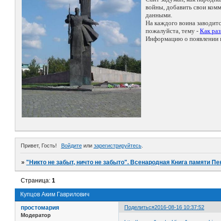
войны, добавить свои ко
данными.
На каждого воина заводит
пожалуйста, тему -
Как ра
Информацию о появлении н
Привет, Гость!
Войдите
или
зарегистрируйтесь
.
»
"Никто не забыт, ничто не забыто". Всенародная Книга памяти Пе
Страница:
1
Купцов Аким Гаврилович
простомария
Поделиться
2016-08-16 10:37:52
Модератор