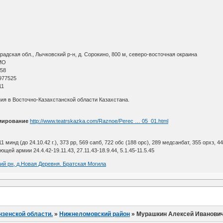
адская обл., Лычковский р-н, д. Сорокино, 800 м, северо-восточная окраина
МО
 58
977525
11
ия в Восточно-Казахстанской области Казахстана.
мирование
http://www.teatrskazka.com/Raznoe/Perec … 05_01.html
11 минд (до 24.10.42 г.), 373 рр, 569 сапб, 722 обс (188 орс), 289 медсанбат, 355 орхз, 44
ей армии 24.4.42-19.11.43, 27.11.43-18.9.44, 5.1.45-11.5.45
ий рн, д.Новая Деревня. Братская Могила
нзенской области.
»
Нижнеломовский район
»
Мурашкин Алексей Иванови