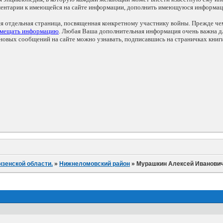
мментарии к имеющейся на сайте информации, дополнить имеющуюся информа
ся отдельная страница, посвященная конкретному участнику войны. Прежде ч
змещать информацию
. Любая Ваша дополнительная информация очень важна дл
овых сообщений на сайте можно узнавать, подписавшись на страничках книг
нзенской области.
»
Нижнеломовский район
»
Мурашкин Алексей Иванови