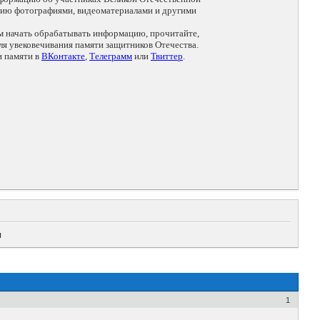
цию фотографиями, видеоматериалами и другими
ем начать обрабатывать информацию, прочитайте,
я увековечивания памяти защитников Отечества.
и памяти в
ВКонтакте
,
Телеграмм
или
Твиттер
.
ч
1