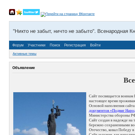
"Никто не забыт, ничто не забыто". Всенародная К
Форум
Участники
Поиск
Регистрация
Войти
Активные темы
Объявление
Все
Сайт посвящается воинам 
настоящее время проживаю
Основой наполнения сайта
документов «Подвиг Народ
Министерства обороны РФ
Сайт создан в надежде на
бережно сохраненными восп
Отечество, ковал Победу 
Сайт задуман, как народн