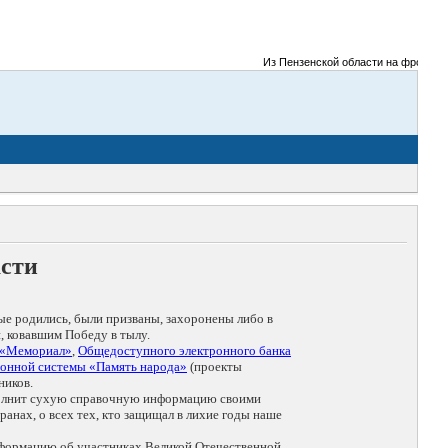
Из Пензенской области на фронты Вел
асти
ые родились, были призваны, захоронены либо в
, ковавшим Победу в тылу.
 «Мемориал»
,
Общедоступного электронного банка
онной системы «Память народа»
(проекты
ников.
дополнит сухую справочную информацию своими
анах, о всех тех, кто защищал в лихие годы наше
нформацию об участниках Великой Отечественной