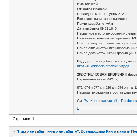
Имя Алексей
Отчество Иванович
Последнее место службы 872 сп
Воинское звание красноармеец
Причина выбытия убит
Дата выбытия 09.01.1943
Первичное место захоронения Ленингр
Название источника информации ЦА
Номер фонда источника информации
Номер описи источника информации 
Номер дела источника информации 3
Ри́ддер
— город областного подчинен
https://ru.wikipedia.org/wiki/Риддер
282 СТРЕЛКОВАЯ ДИВИЗИЯ II фор
Переименована из 442 сд.
872, 874 и 877 сп, 826 ап, 354 оиптд, 1
Периоды вхождения в состав Действующ
См.
РФ, Новгородская обл., Парфинск
0
Страница:
1
»
"Никто не забыт, ничто не забыто". Всенародная Книга памяти Пе