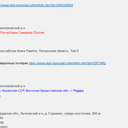
://www.obd-memorial.ru/html/info.htm?id=1050185832
жнеломовский р-н
, Республика Северная Осетия
оссийская Книга Памяти. Пензенская область. Том 5
звратных потерях
https://www.obd-memorial.ru/html/info.htm?id=52973482
жнеломовский р-н
, Казахская ССР, Восточно-Казахстанская обл., г. Риддер
д
адская обл., Лычковский р-н, д. Сорокино, северо-восточнее, 800 м
МО
 58
18001