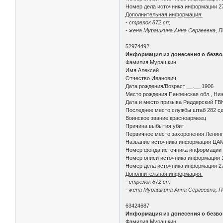
Номер дела источника информации 2
Дополнительная информация:
- стрелок 872 сп;
- жена Мурашкина Анна Сергеевна, П
52974492
Информация из донесения о безво
Фамилия Мурашкин
Имя Алексей
Отчество Иванович
Дата рождения/Возраст __.__.1906
Место рождения Пензенская обл., Ни
Дата и место призыва Риддерский ГВК,
Последнее место службы штаб 282 с
Воинское звание красноармеец
Причина выбытия убит
Первичное место захоронения Ленингра
Название источника информации ЦА
Номер фонда источника информации
Номер описи источника информации 
Номер дела источника информации 2
Дополнительная информация:
- стрелок 872 сп;
- жена Мурашкина Анна Сергеевна, Пе
63424687
Информация из донесения о безво
Фамилия Мурашкин