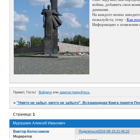
войны, добавить свои ко
данными.
На каждого воина заводит
пожалуйста, тему -
Как ра
Информацию о появлении н
Привет, Гость!
Войдите
или
зарегистрируйтесь
.
»
"Никто не забыт, ничто не забыто". Всенародная Книга памяти Пе
Страница:
1
Мурашкин Алексей Иванович
Виктор Колесников
Поделиться
2016-08-19 21:46:22
Модератор