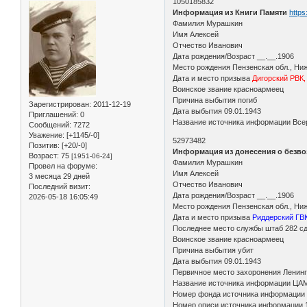
1050185832
Информация из Книги Памяти
https
Фамилия Мурашкин
Имя Алексей
Отчество Иванович
Дата рождения/Возраст __.__.1906
Место рождения Пензенская обл., Ни
Дата и место призыва
Дигорский РВК
Воинское звание красноармеец
Причина выбытия погиб
Зарегистрирован
: 2011-12-19
Дата выбытия 09.01.1943
Приглашений:
0
Название источника информации Всер
Сообщений:
7272
Уважение:
[+1145/-0]
52973482
Позитив:
[+20/-0]
Информация из донесения о безво
Возраст:
75
[1951-06-24]
Фамилия Мурашкин
Провел на форуме:
Имя Алексей
3 месяца 29 дней
Отчество Иванович
Последний визит:
Дата рождения/Возраст __.__.1906
2026-05-18 16:05:49
Место рождения Пензенская обл., Ни
Дата и место призыва
Риддерский ГВК
Последнее место службы штаб 282 с
Воинское звание красноармеец
Причина выбытия убит
Дата выбытия 09.01.1943
Первичное место захоронения Ленингр
Название источника информации ЦА
Номер фонда источника информации
Номер описи источника информации 