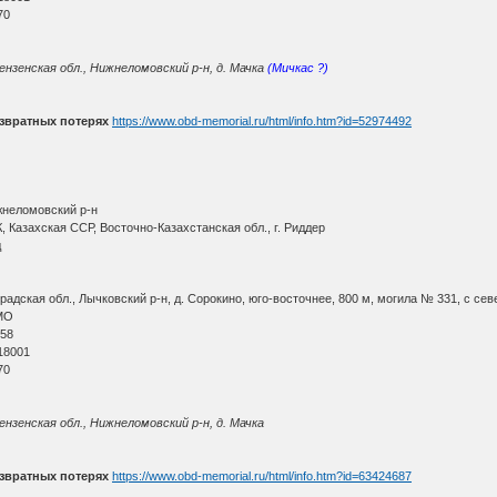
70
ензенская обл., Нижнеломовский р-н, д. Мачка
(Мичкас ?)
звратных потерях
https://www.obd-memorial.ru/html/info.htm?id=52974492
жнеломовский р-н
 Казахская ССР, Восточно-Казахстанская обл., г. Риддер
д
дская обл., Лычковский р-н, д. Сорокино, юго-восточнее, 800 м, могила № 331, с сев
МО
 58
18001
70
нзенская обл., Нижнеломовский р-н, д. Мачка
звратных потерях
https://www.obd-memorial.ru/html/info.htm?id=63424687