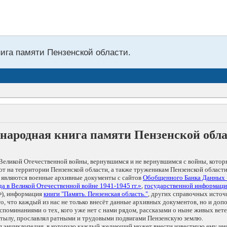
нига памяти Пензенской области.
народная книга памяти Пензенской обл
Великой Отечественной войны, вернувшимся и не вернувшимся с войны, котор
т на территории Пензенской области, а также труженикам Пензенской области
 являются военные архивные документы с сайтов
Обобщенного Банка Данных
а в Великой Отечественной войне 1941-1945 гг.»
,
государственной информаци
), информация
книги "Память. Пензенская область."
, других справочных источ
 то, что каждый из нас не только внесёт данные архивных документов, но и 
оминаниями о тех, кого уже нет с нами рядом, рассказами о ныне живых ветер
в тылу, прославлял ратными и трудовыми подвигами Пензенскую землю.
ая энциклопедия, в которую каждый желающий может внести известную ему и