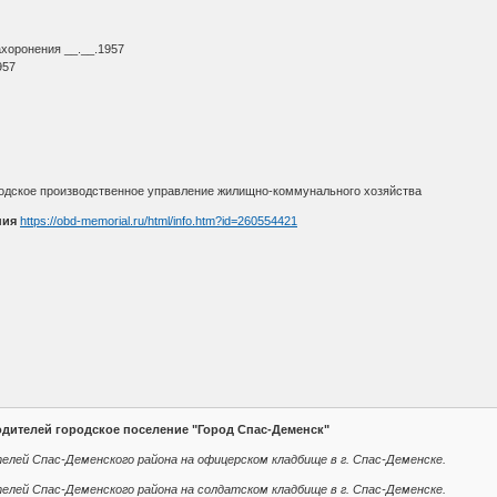
ахоронения __.__.1957
957
одское производственное управление жилищно-коммунального хозяйства
ния
https://obd-memorial.ru/html/info.htm?id=260554421
дителей городское поселение "Город Спас-Деменск"
елей Спас-Деменского района на офицерском кладбище в г. Спас-Деменске.
елей Спас-Деменского района на солдатском кладбище в г. Спас-Деменске.