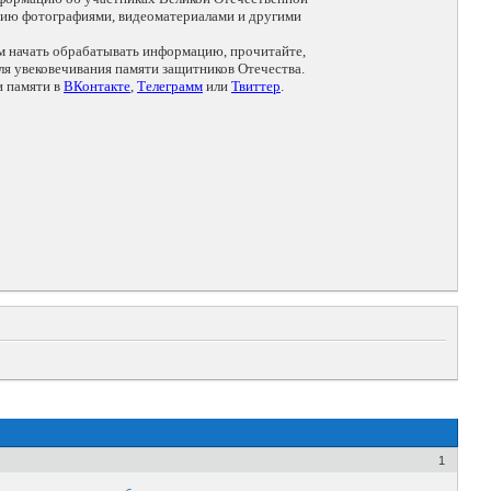
цию фотографиями, видеоматериалами и другими
ем начать обрабатывать информацию, прочитайте,
я увековечивания памяти защитников Отечества.
и памяти в
ВКонтакте
,
Телеграмм
или
Твиттер
.
1