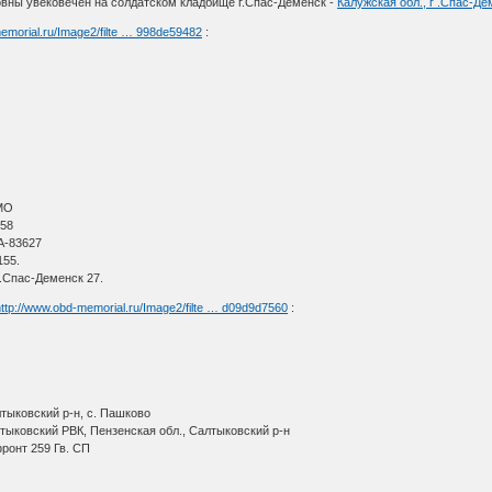
ны увековечен на солдатском кладбище г.Спас-Деменск -
Калужская обл., г .Спас-Д
emorial.ru/Image2/filte … 998de59482
:
МО
 58
А-83627
155.
г.Спас-Деменск 27.
http://www.obd-memorial.ru/Image2/filte … d09d9d7560
:
тыковский р-н, с. Пашково
лтыковский РВК, Пензенская обл., Салтыковский р-н
ронт 259 Гв. СП