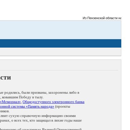
Из Пензенской области на фронты
асти
ые родились, были призваны, захоронены либо в
, ковавшим Победу в тылу.
 «Мемориал»
,
Общедоступного электронного банка
онной системы «Память народа»
(проекты
ников.
дополнит сухую справочную информацию своими
анах, о всех тех, кто защищал в лихие годы наше
нформацию об участниках Великой Отечественной