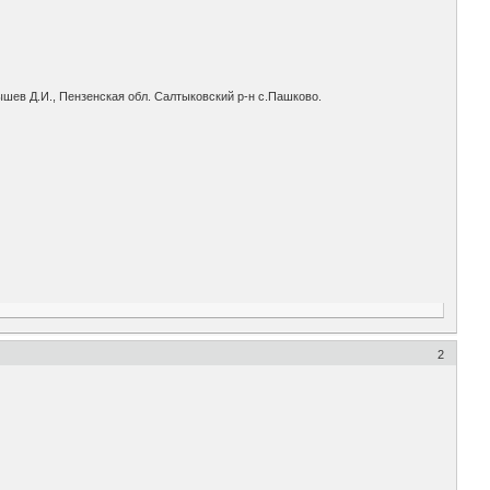
ышев Д.И., Пензенская обл. Салтыковский р-н с.Пашково.
2