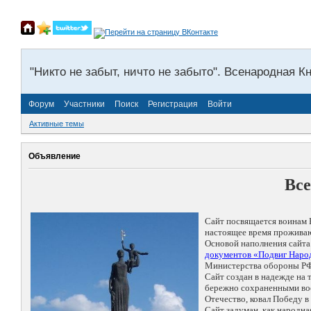
"Никто не забыт, ничто не забыто". Всенародная К
Форум
Участники
Поиск
Регистрация
Войти
Активные темы
Объявление
Все
Сайт посвящается воинам 
настоящее время проживаю
Основой наполнения сайта
документов «Подвиг Народ
Министерства обороны РФ
Сайт создан в надежде на
бережно сохраненными восп
Отечество, ковал Победу 
Сайт задуман, как народн