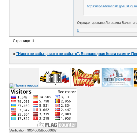
https://spasdemensk.gosuslugi.r
Отредактировано Легошина Валентина 
0
Страница:
1
»
"Никто не забыт, ничто не забыто". Всенародная Книга памяти Пе
Verification: 9054dc0dbbcd0607