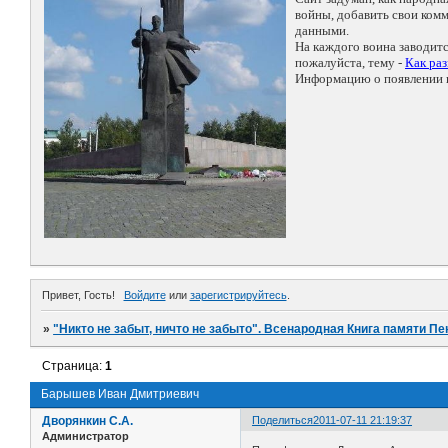
войны, добавить свои ко
данными.
На каждого воина заводит
пожалуйста, тему -
Как ра
Информацию о появлении н
Привет, Гость!
Войдите
или
зарегистрируйтесь
.
»
"Никто не забыт, ничто не забыто". Всенародная Книга памяти Пе
Страница:
1
Барышев Иван Дмитриевич
Дворянкин С.А.
Поделиться
2011-07-11 21:19:37
Администратор