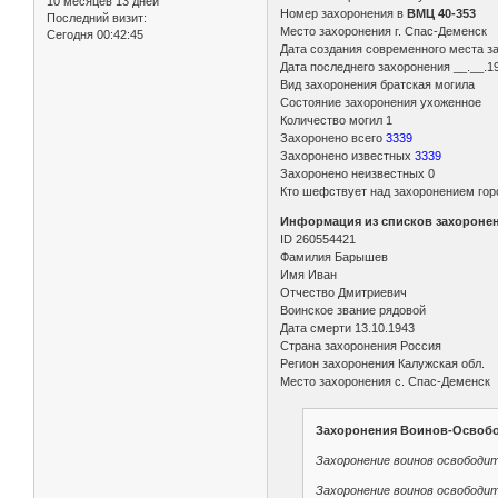
10 месяцев 13 дней
Номер захоронения в
ВМЦ 40-353
Последний визит:
Место захоронения г. Спас-Деменск
Сегодня 00:42:45
Дата создания современного места з
Дата последнего захоронения __.__.1
Вид захоронения братская могила
Состояние захоронения ухоженное
Количество могил 1
Захоронено всего
3339
Захоронено известных
3339
Захоронено неизвестных 0
Кто шефствует над захоронением гор
Информация из списков захороне
ID 260554421
Фамилия Барышев
Имя Иван
Отчество Дмитриевич
Воинское звание рядовой
Дата смерти 13.10.1943
Страна захоронения Россия
Регион захоронения Калужская обл.
Место захоронения с. Спас-Деменск
Захоронения Воинов-Освобо
Захоронение воинов освободит
Захоронение воинов освободит