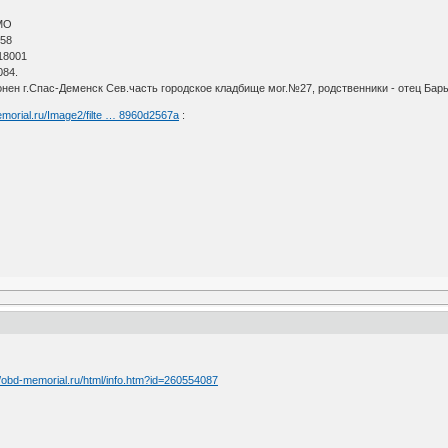
МО
 58
18001
084.
онен г.Спас-Деменск Сев.часть городское кладбище мог.№27, родственники - отец Бар
morial.ru/Image2/filte … 8960d2567a
:
//obd-memorial.ru/html/info.htm?id=260554087