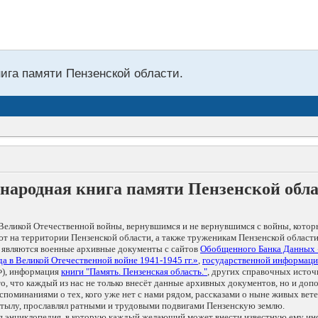
нига памяти Пензенской области.
народная книга памяти Пензенской обл
Великой Отечественной войны, вернувшимся и не вернувшимся с войны, котор
т на территории Пензенской области, а также труженикам Пензенской области
 являются военные архивные документы с сайтов
Обобщенного Банка Данных
а в Великой Отечественной войне 1941-1945 гг.»
,
государственной информаци
), информация
книги "Память. Пензенская область."
, других справочных источ
 то, что каждый из нас не только внесёт данные архивных документов, но и 
оминаниями о тех, кого уже нет с нами рядом, рассказами о ныне живых ветер
в тылу, прославлял ратными и трудовыми подвигами Пензенскую землю.
ая энциклопедия, в которую каждый желающий может внести известную ему и