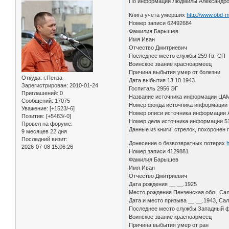
По информации Людмилы Александров
Книга учета умерших
http://www.obd-m
Номер записи 62492684
Фамилия Барышев
Имя Иван
Отчество Дмитриевич
Последнее место службы 259 Гв. СП
Воинское звание красноармеец
Причина выбытия умер от болезни
Откуда:
г.Пенза
Дата выбытия 13.10.1943
Зарегистрирован
: 2010-01-24
Госпиталь 2956 ЭГ
Приглашений:
0
Название источника информации ЦА
Сообщений:
17075
Номер фонда источника информации
Уважение:
[+1523/-6]
Номер описи источника информации 
Позитив:
[+5483/-0]
Номер дела источника информации 5
Провел на форуме:
Данные из книги: стрелок, похоронен 
9 месяцев 22 дня
Последний визит:
Донесение о безвозвратных потерях
2026-07-08 15:06:26
Номер записи 4129881
Фамилия Барышев
Имя Иван
Отчество Дмитриевич
Дата рождения __.__.1925
Место рождения Пензенская обл., Сал
Дата и место призыва __.__.1943, Са
Последнее место службы Западный ф
Воинское звание красноармеец
Причина выбытия умер от ран