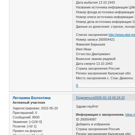
Дата выбытия 13.10.1943
Название источника информации ЦА
Номер фонда источника информации
Номер описи источника информации 
Номер дела источника информации 1
Данные из донесения: стрелок, похор
Списки захоронения
http://www.obd-me
Номер записи 260554421
Фамилия Барышев
Имя Иван
Отчество Дмитриевич
Воинское звание рядовой
Дата смерти 13.10.1943
Страна захоронения Россия
Регион захоронения Калужская обл.
Место захоронения с. Спас-Деменск.
0
Легошина Валентина
Поделиться
2025-02-19 05:24:32
Активный участник
Здравствуйте!
Зарегистрирован
: 2022-05-20
Приглашений:
0
Информация о захоронении.
https:
Сообщений:
8500
ID 260554087
Уважение:
[+119/-0]
Добавить в избранное
Позитив:
[+0/-1]
Страна захоронения Россия
Провел на форуме:
Регион захоронения Калужская обл.