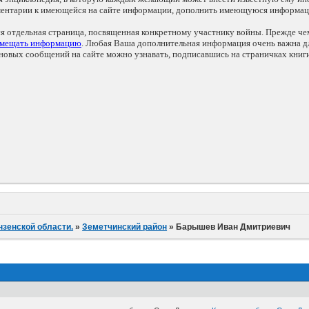
мментарии к имеющейся на сайте информации, дополнить имеющуюся информа
ся отдельная страница, посвященная конкретному участнику войны. Прежде ч
змещать информацию
. Любая Ваша дополнительная информация очень важна дл
овых сообщений на сайте можно узнавать, подписавшись на страничках книг
нзенской области.
»
Земетчинский район
»
Барышев Иван Дмитриевич