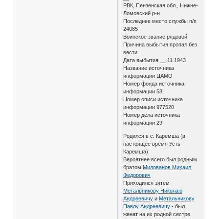
РВК, Пензенская обл., Нижне-
Ломовский р-н
Последнее место службы п/п
24085
Воинское звание рядовой
Причина выбытия пропал без
вести
Дата выбытия __.11.1943
Название источника
информации ЦАМО
Номер фонда источника
информации 58
Номер описи источника
информации 977520
Номер дела источника
информации 29
Родился в с. Каремша (в
настоящее время Усть-
Каремша)
Вероятнее всего был родным
братом
Милованов Михаил
Федорович
Приходился зятем
Метальникову Николаю
Андреевичу
и
Метальникову
Павлу Андреевичу
- был
женат на их родной сестре