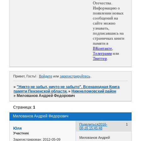
Отечества.
Информацию о
появлении новых
сообщений на
сайте можно
узнавать,
подписавшись на
страничках книги
памяти в
ВКонтакте
,
Телеграмм
или
Твиттер
.
Привет, Гость!
Войдите
или
зарегистрируйтесь
.
»
"Никто не забыт, ничто не забыто". Всенародная Книга
памяти Пензенской области.
»
Нижнеломовский район
»
Милованов Андрей Федорович
Страница:
1
Милованов Андрей Федорович
Поделиться
2016-
1
Юля
08-26 15:45:48
Участник
Милованов Андрей
Зарегистрирован
: 2012-05-09