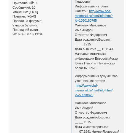
Федорович
Приглашений:
0
Информация из Книги
Сообщений:
10
Памяти
http://www.obd-
Уважение:
[+1/-0]
memorial.ru/html/info.htm?
Позитив:
[+0/-0]
id=1050180765
Провел на форуме:
9 часов 57 минут
Фамилия Милованов
Последний визит:
Имя Андрей
2016-09-30 16:13:34
Отчество Федорович
Дата рождения/Возраст
__.__.1915
Дата выбытия __.11.1943
Название источника
информации Всероссийская
Книга Памяти. Пензенская
область. Том 5
Информация из документов,
уточняющих потери
http://www.obd-
memorial.ru/html/info.htm?
id=59998875
Фамилия Милованов
Имя Андрей
Отчество Федорович
Дата рождения/Возраст
__.__.1915
Дата и место призыва
__.07.1941 Нижне-Ломовский