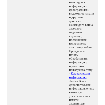
имеющуюся
информацию
фотографиями,
видеоматериалами
и другими
данными.
На каждого воина
заводится
отдельная
страница,
посвященная
конкретному
участнику войны.
Прежде чем
начать
обрабатывать
информацию,
прочитайте,
пожалуйста, тему
-
Как размещать
информацию
.
Любая Ваша
дополнительная
информация очень
важна для
увековечивания
памяти
защитников