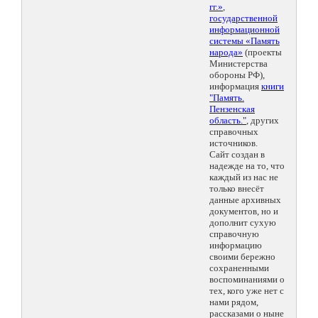
гг.»
,
государственной
информационной
системы «Память
народа»
(проекты
Министерства
обороны РФ),
информация
книги
"Память.
Пензенская
область."
, других
справочных
источников.
Сайт создан в
надежде на то, что
каждый из нас не
только внесёт
данные архивных
документов, но и
дополнит сухую
справочную
информацию
своими бережно
сохраненными
воспоминаниями о
тех, кого уже нет с
нами рядом,
рассказами о ныне