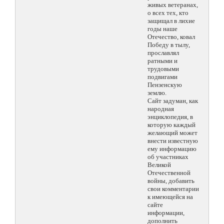
живых ветеранах,
о всех тех, кто
защищал в лихие
годы наше
Отечество, ковал
Победу в тылу,
прославлял
ратными и
трудовыми
подвигами
Пензенскую
землю.
Сайт задуман, как
народная
энциклопедия, в
которую каждый
желающий может
внести известную
ему информацию
об участниках
Великой
Отечественной
войны, добавить
свои комментарии
к имеющейся на
сайте
информации,
дополнить