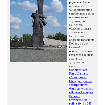
родились, были
призваны,
захоронены либо
в настоящее время
проживают на
территории
Пензенской
области, а также
труженикам
Пензенской
области, ковавшим
Победу в тылу.
Основой
наполнения сайта
являются военные
архивные
документы с
сайтов
Обобщенного
Банка Данных
«Мемориал»
,
Общедоступного
электронного
банка документов
«Подвиг Народа в
Великой
Отечественной
войне 1941-1945