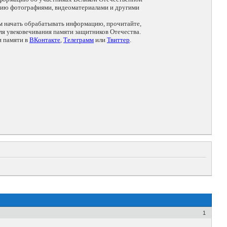
цию фотографиями, видеоматериалами и другими
ем начать обрабатывать информацию, прочитайте,
я увековечивания памяти защитников Отечества.
и памяти в
ВКонтакте
,
Телеграмм
или
Твиттер
.
1