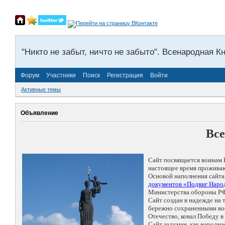
"Никто не забыт, ничто не забыто". Всенародная К
Форум
Участники
Поиск
Регистрация
Войти
Активные темы
Объявление
Все
Сайт посвящается воинам 
настоящее время проживаю
Основой наполнения сайта
документов «Подвиг Народ
Министерства обороны РФ
Сайт создан в надежде на
бережно сохраненными восп
Отечество, ковал Победу 
Сайт задуман, как народн