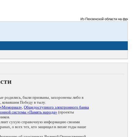
Из Пензенской области на фронты Вел
асти
ые родились, были призваны, захоронены либо в
, ковавшим Победу в тылу.
 «Мемориал»
,
Общедоступного электронного банка
онной системы «Память народа»
(проекты
ников.
дополнит сухую справочную информацию своими
анах, о всех тех, кто защищал в лихие годы наше
нформацию об участниках Великой Отечественной