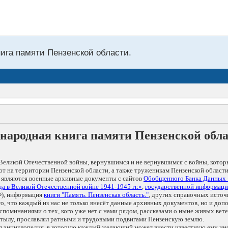
нига памяти Пензенской области.
народная книга памяти Пензенской обл
Великой Отечественной войны, вернувшимся и не вернувшимся с войны, котор
т на территории Пензенской области, а также труженикам Пензенской области
 являются военные архивные документы с сайтов
Обобщенного Банка Данных
а в Великой Отечественной войне 1941-1945 гг.»
,
государственной информаци
), информация
книги "Память. Пензенская область."
, других справочных источ
 то, что каждый из нас не только внесёт данные архивных документов, но и 
оминаниями о тех, кого уже нет с нами рядом, рассказами о ныне живых ветер
в тылу, прославлял ратными и трудовыми подвигами Пензенскую землю.
ая энциклопедия, в которую каждый желающий может внести известную ему и