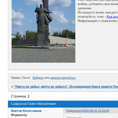
войны, добавить свои ко
данными.
На каждого воина заводит
пожалуйста, тему -
Как ра
Информацию о появлении н
Привет, Гость!
Войдите
или
зарегистрируйтесь
.
»
"Никто не забыт, ничто не забыто". Всенародная Книга памяти Пе
Страница:
1
Сафронов Павел Михайлович
Виктор Колесников
Поделиться
2016-09-01 12:53:43
Модератор