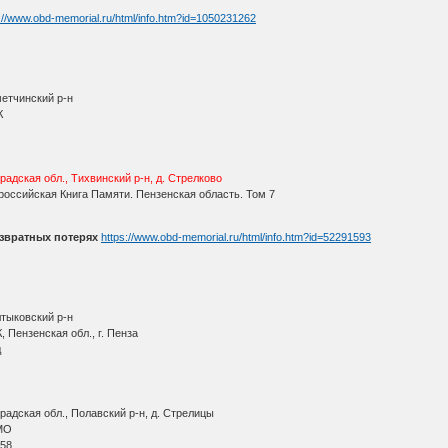
://www.obd-memorial.ru/html/info.htm?id=1050231262
метчинский р-н
К
радская обл., Тихвинский р-н, д. Стрелково
оссийская Книга Памяти. Пензенская область. Том 7
звратных потерях
https://www.obd-memorial.ru/html/info.htm?id=52291593
лтыковский р-н
 Пензенская обл., г. Пенза
д
адская обл., Полавский р-н, д. Стрелицы
МО
 58