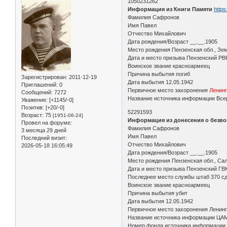
1050231262
Информация из Книги Памяти
https
Фамилия Сафронов
Имя Павел
Отчество Михайлович
Дата рождения/Возраст __.__.1905
Место рождения Пензенская обл., Зе
Дата и место призыва Пензенский РВ
Воинское звание красноармеец
Причина выбытия погиб
Зарегистрирован
: 2011-12-19
Дата выбытия 12.05.1942
Приглашений:
0
Первичное место захоронения
Ленинг
Сообщений:
7272
Название источника информации Всер
Уважение:
[+1145/-0]
Позитив:
[+20/-0]
52291593
Возраст:
75
[1951-06-24]
Информация из донесения о безво
Провел на форуме:
Фамилия Сафронов
3 месяца 29 дней
Имя Павел
Последний визит:
Отчество Михайлович
2026-05-18 16:05:49
Дата рождения/Возраст __.__.1905
Место рождения Пензенская обл., Са
Дата и место призыва Пензенский ГВК,
Последнее место службы штаб 370 с
Воинское звание красноармеец
Причина выбытия убит
Дата выбытия 12.05.1942
Первичное место захоронения Ленингр
Название источника информации ЦА
Номер фонда источника информации