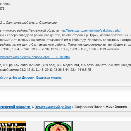
818883
371
бл., Салтыковский р-н, с. Салтыково.
етчинского района Пензенской области
http://inpenza.ru/zemetchino/saltykovo.php
 км к северо-западу от районного центра, по обе стороны р. Турчи, левого притока Вы
оярами Салтыковыми на земле, отказанной им в 1688 году. Являлось волостным центр
 района, затем центр Салтыковского района. Памятник односельчанам, погибшим в год
 – 3343, 1934 – 3241, 1959 – 2096, 1979 – 1356, 1989 – 1125, 1996 – 1119 жителей.
www.teatrskazka.com/Raznoe/Perec … 05_01.html
д, 439 рр, 657 сапб, 828 обс (189 орс), 462 медсанбат, 455 орхз, 492 атр, 231 пхп, 800 дв
ей армии 28.2.42-21.11.43, 29.11.43-26.3.44, 22.4.44-9.5.45
й р-н д.Новая Деревня. Братская могила.
нзенской области.
»
Земетчинский район
»
Сафронов Павел Михайлович