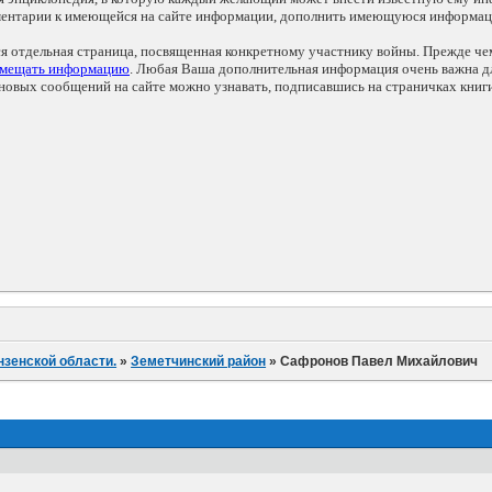
мментарии к имеющейся на сайте информации, дополнить имеющуюся информа
ся отдельная страница, посвященная конкретному участнику войны. Прежде ч
змещать информацию
. Любая Ваша дополнительная информация очень важна дл
овых сообщений на сайте можно узнавать, подписавшись на страничках книг
нзенской области.
»
Земетчинский район
»
Сафронов Павел Михайлович