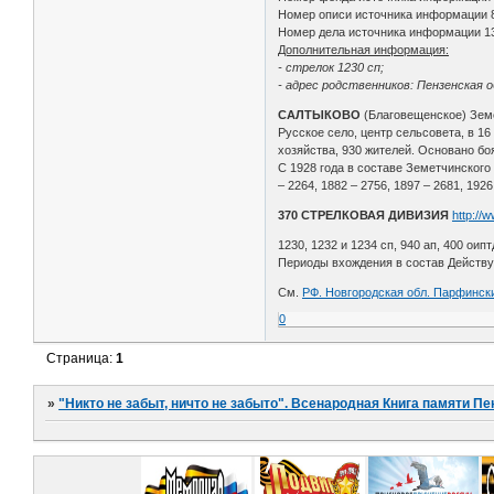
Номер описи источника информации 
Номер дела источника информации 1
Дополнительная информация:
- стрелок 1230 сп;
- адрес родственников: Пензенская о
САЛТЫКОВО
(Благовещенское) Зем
Русское село, центр сельсовета, в 16
хозяйства, 930 жителей. Основано б
С 1928 года в составе Земетчинского
– 2264, 1882 – 2756, 1897 – 2681, 1926
370 СТРЕЛКОВАЯ ДИВИЗИЯ
http://
1230, 1232 и 1234 сп, 940 ап, 400 оипт
Периоды вхождения в состав Действующ
См.
РФ. Новгородская обл. Парфински
0
Страница:
1
»
"Никто не забыт, ничто не забыто". Всенародная Книга памяти Пе