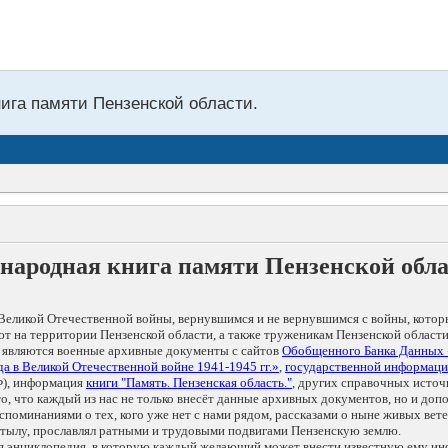
нига памяти Пензенской области.
народная книга памяти Пензенской обл
Великой Отечественной войны, вернувшимся и не вернувшимся с войны, котор
т на территории Пензенской области, а также труженикам Пензенской области
 являются военные архивные документы с сайтов
Обобщенного Банка Данных
а в Великой Отечественной войне 1941-1945 гг.»
,
государственной информаци
), информация
книги "Память. Пензенская область."
, других справочных источ
 то, что каждый из нас не только внесёт данные архивных документов, но и 
оминаниями о тех, кого уже нет с нами рядом, рассказами о ныне живых ветер
в тылу, прославлял ратными и трудовыми подвигами Пензенскую землю.
ая энциклопедия, в которую каждый желающий может внести известную ему и