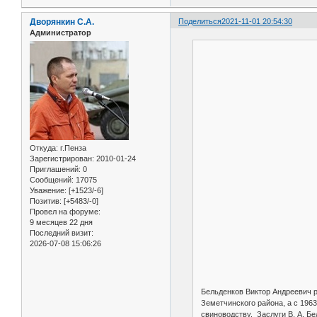
Дворянкин С.А.
Поделиться
2021-11-01 20:54:30
Администратор
Откуда:
г.Пенза
Зарегистрирован
: 2010-01-24
Приглашений:
0
Сообщений:
17075
Уважение:
[+1523/-6]
Позитив:
[+5483/-0]
Провел на форуме:
9 месяцев 22 дня
Последний визит:
2026-07-08 15:06:26
Бельденков Виктор Андреевич р
Земетчинского района, а с 196
свиноводству. Заслуги В. А. Б