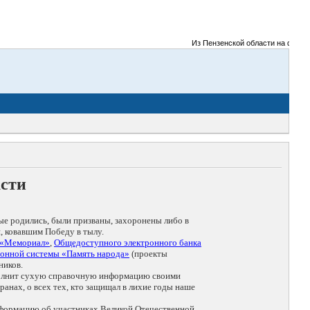
Из Пензенской области на фронты Ве
асти
ые родились, были призваны, захоронены либо в
, ковавшим Победу в тылу.
 «Мемориал»
,
Общедоступного электронного банка
онной системы «Память народа»
(проекты
ников.
дополнит сухую справочную информацию своими
анах, о всех тех, кто защищал в лихие годы наше
нформацию об участниках Великой Отечественной