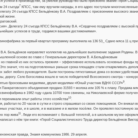
я успехи в производстве, за умелое руководство было присвоено звание Героя Социа
7
м 24 съезда
КПСС, там ему вручили награды, в его адрес поступали многочисленные
елегату 24 съезда КПСС Бельдѐнкову В.А. Поздравляем с присвоением высокого звани
ной жизни.
ратовский.
сия». Делегату 24 съезда КПСС Бельдѐнкову В.А. «Сердечно поздравляем с высокой п
льнейших успехов в труде, гордимся вашими достижениями».
инофабрика за первый квартал программу выполнила на 136 53_ Сдано мяса 11 ц при 
В.А. Бельдѐнков направляет коллектив на дальнейшее выполнение задания Родины. В 
ышленной основе во главе с Генеральным директором В. А.Бельдѐнковым
, но главной из них осталось прежняя – эффективнее использовать основные фонды п
. Это значит, что на подготовленных раньше срока площадях стали откармливать допол
ых забот любого руководителя. Были построены пятиэтажные дома со всеми удобствам
уры, дорогу. Село Богословка вошло в число победителей Всесоюзного смотра – конку
9
 пятью бронзовыми медалями, двумя медалями «Юный участник ВДНХ СССР»
.
и Панкратовского объединения продано 31593 т молока или 105 % к плану. Продажа мя
 свинофабрика в 1982 году сдала 10700 тонн свинины, на Николаевской ферме получе
10
и перенимали опыт работы этого хозяйства
.
я, работал по 20 часов в сутки и строго спрашивал со своих помощников. Он вникал
ных участках, и в школе, и в магазине и в жилом посѐлке. Он проявлял постоянную за
11
сих пор жива
. Люди его вспоминают с большой теплотой, а в школьном музее оформл
написал о нѐм три книги: «Герой Социалистического Труда директор Бельдѐнков Викт
/Пензенская правда, Знамя коммунизма 1986. 29 апреля.