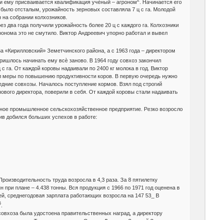
 и ему присваивается квалификация учѐный – агроном
. Начинается его
 было отсталым, урожайность зерновых составляла 7 ц с га. Молодой
н на собрании колхозников.
з два года получили урожайность более 20 ц с каждого га. Колхозники
ронома это не смутило. Виктор Андреевич упорно работал и вывел
а «Кирилловский» Земетчинского района, а с 1963 года – директором
пришлось начинать ему всѐ заново. В 1964 году совхоз закончил
 с га. От каждой коровы надаивали по 2400 кг молока в год. Виктор
ил меры по повышению продуктивности коров. В первую очередь нужно
едние совхозы. Началось поступление кормов. Взял под строгий
ового директора, поверили в себя. От каждой коровы стали надаивать
нное промышленное сельскохозяйственное предприятие. Резко возросло
тив добился больших успехов в работе:
Производительность труда возросла в 4,3 раза. За 8 пятилетку
нн при плане – 4.438 тонны. Вся продукция с 1966 по 1971 год оценена в
ей, среднегодовая зарплата работающих возросла на 147 53_ В
6
.
овхоза была удостоена правительственных наград, а директору