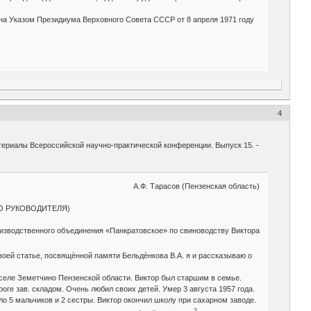
ана Указом Президиума Верховного Совета СССР от 8 апреля 1971 году
4
териалы Всероссийской научно-практической конференции. Выпуск 15. -
А.Ф. Тарасов (Пензенская область)
О РУКОВОДИТЕЛЯ)
роизводственного объединения «Панкратовское» по свиноводству Виктора
воей статье, посвящѐнной памяти Бельдѐнкова В.А. я и рассказываю о
селе Земетчино Пензенской области. Виктор был старшим в семье.
оге зав. складом. Очень любил своих детей. Умер 3 августа 1957 года.
ло 5 мальчиков и 2 сестры. Виктор окончил школу при сахарном заводе.
2