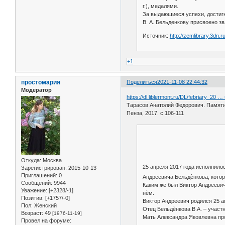
г.), медалями.
За выдающиеся успехи, достигн
В. А. Бельденкову присвоено з
Источник:
http://zemlibrary.3dn.r
+1
простомария
Поделиться
2021-11-08 22:44:32
Модератор
https://dl.liblermont.ru/DL/febriary_20 
Тарасов Анатолий Федорович. Памяти
Пенза, 2017. с.106-111
Откуда:
Москва
25 апреля 2017 года исполнило
Зарегистрирован
: 2015-10-13
Приглашений:
0
Андреевича Бельдѐнкова, котор
Сообщений:
9944
Каким же был Виктор Андреевич
Уважение:
[+2328/-1]
нѐм.
Позитив:
[+1757/-0]
Виктор Андреевич родился 25 а
Пол:
Женский
Отец Бельдѐнкова В.А. – участн
Возраст:
49
[1976-11-19]
Мать Александра Яковлевна про
Провел на форуме: