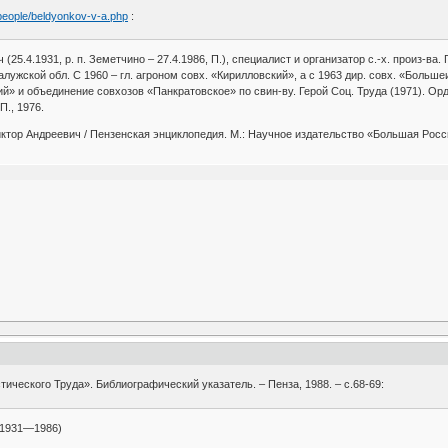
/people/beldyonkov-v-a.php
:
5.4.1931, р. п. Земетчино – 27.4.1986, П.), специалист и организатор с.-х. произ-ва.
алужской обл. С 1960 – гл. агроном совх. «Кирилловский», а с 1963 дир. совх. «Больш
й» и объединение совхозов «Панкратовское» по свин-ву. Герой Соц. Труда (1971). Орд
П., 1976.
ктор Андреевич / Пензенская энциклопедия. М.: Научное издательство «Большая Росси
ического Труда». Библиографический указатель. – Пенза, 1988. – с.68-69:
(1931—1986)