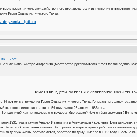
утые в развитии сельскохозяйственного производства, и выполнение пятилетнего пл
вание Героя Социалистического Труда.
u/_tbkp/zemlja_i_ljudi.doc
… usk_15.pdf
 Бельдёнкова Виктора Андревича (мастерство руководителя) // Моя малая родина. Ма
ПАМЯТИ БЕЛЬДЁНКОВА ВИКТОРА АНДРЕЕВИЧА (МАСТЕРСТВ
сь 86 лет со дня рождения Героя Социалистического Труда Генерального директора п
1
ый скоропостижно скончался на 56 году жизни 26 апреля 1986 года
.
 Бельдѐнков? Как начиналась его трудовая биография? Чем он был знаменит? Вот в с
преля 1931 года в семье Андрея Ивановича и Александры Яковлевны Бельдѐнковых в 
ик Великой Отечественной войны, был ранен, в мирное время работал на железной дор
жила долгую жизнь, растила детей, работала по дому. Умерла в 1983 году. В семье бы