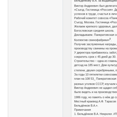
Бельдѐнкову В.А. за выдающиес
Виктор Андреевич был делегато
«Съезд. Гостиница «Россия». Д
успехов в труде, счастья в лич
Рабочий комитет совхоза «Панк
Съезд. Москва. Гостиница «Рос
Желаем крепкого здоровья, да
Богословская средняя школа.
Докладываем. Панкратовская св
8
Коллектив свинофабрики»
.
Получив заслуженные награды, 
производству свинины на пром
У директора прибавилось забот
сократить срок с 45 дней до 30
Строительство – одна из главн
детсад на 185 мест, Дом культ
степени, двумя серебряными,
За годы 10 пятилетки совхозам
план на 108 53_ Панкратовская
разных уголков СССР, изучали 
Виктор Андреевич не щадил себ
было видеть и на производствен
1986 году, но память о нѐм до 
Местный краевед А.Ф. Тарасов 
Бельдѐнков В.А.».
Примечания
1. Бельдѐнков В.А. Некролог. /