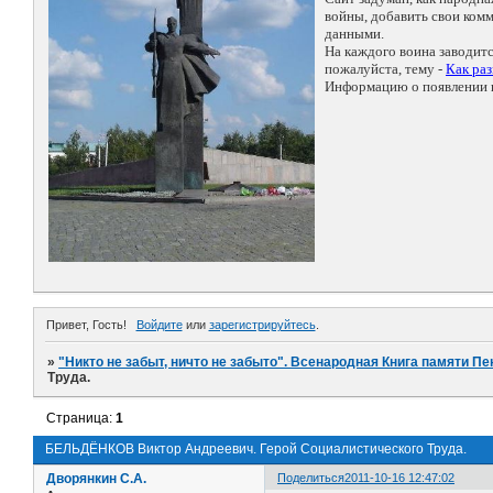
войны, добавить свои ко
данными.
На каждого воина заводит
пожалуйста, тему -
Как ра
Информацию о появлении н
Привет, Гость!
Войдите
или
зарегистрируйтесь
.
»
"Никто не забыт, ничто не забыто". Всенародная Книга памяти Пе
Труда.
Страница:
1
БЕЛЬДЁНКОВ Виктор Андреевич. Герой Социалистического Труда.
Дворянкин С.А.
Поделиться
2011-10-16 12:47:02