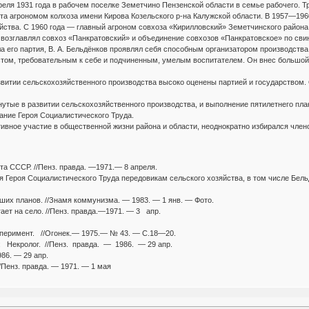
реля 1931 года в рабочем поселке Земетчино Пензенской области в семье рабочего. Т
та агрономом колхоза имени Кирова Козельского р-на Калужской области. В 1957—19
йства. С 1960 года — главный агроном совхоза «Кирилловский» Земетчинского района
 возглавлял совхоз «Панкратовский» и объединение совхозов «Панкратовское» по сви
ла его партия, В. А. Бельдёнков проявлял себя способным организатором производс
ом, требовательным к себе и подчиненным, умелым воспитателем. Он внес большой л
азвитии сельскохозяйственного производства высоко оценены партией и государством
утые в развитии сельскохозяйственного производства, и выполнение пятилетнего пл
вание Героя Социалистического Труда.
ивное участие в общественной жизни района и области, неоднократно избирался чле
а СССР. //Пенз. правда. —1971.— 8 апреля.
 Героя Социалистического Труда передовикам сельского хозяйства, в том числе Бел
их планов. //Знамя коммунизма. — 1983. — 1 янв. — Фото.
ет на село. //Пенз. правда.—1971. — 3 апр.
перимент. //Огонек.— 1975.— № 43. — С.18—20.
 Некролог. //Пенз. правда. — 1986. — 29 апр.
86. — 29 апр.
//Пенз. правда. — 1971. — 1 мая