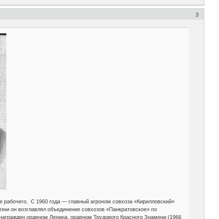
3
е рабочего. С 1960 года — главный агроном совхоза «Кирилловский»
жизни он возглавлял объединение совхозов «Панкратовское» по
 награжден орденом Ленина, орденом Трудового Красного Знамени (1966