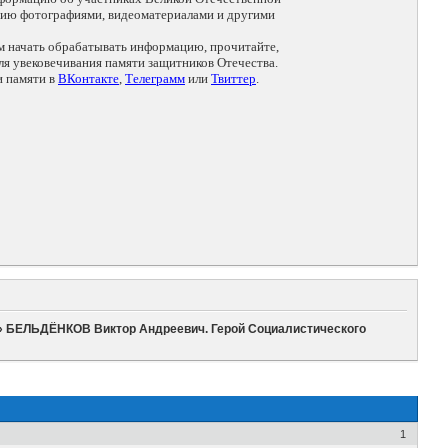
цию фотографиями, видеоматериалами и другими
ем начать обрабатывать информацию, прочитайте,
я увековечивания памяти защитников Отечества.
и памяти в
ВКонтакте
,
Телеграмм
или
Твиттер
.
»
БЕЛЬДЁНКОВ Виктор Андреевич. Герой Социалистического
1