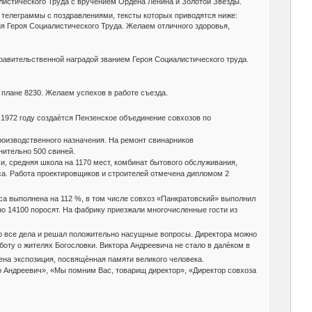
листического Труда с вручением Ордена Ленина и Золотой Звезды.
 телеграммы с поздравлениями, тексты которых приводятся ниже:
я Героя Социалистического Труда. Желаем отличного здоровья,
равительственной наградой званием Героя Социалистического труда.
плане 8230. Желаем успехов в работе съезда.
1972 году создаѐтся Пензенское объединение совхозов по
роизводственного назначения. На ремонт свинарников
нительно 500 свиней.
и, средняя школа на 1170 мест, комбинат бытового обслуживания,
рса. Работа проектировщиков и строителей отмечена дипломом 2
са выполнена на 112 %, в том числе совхоз «Панкратовский» выполнил
но 14100 поросят. На фабрику приезжали многочисленные гости из
 во все дела и решал положительно насущные вопросы. Директора можно
боту о жителях Богословки. Виктора Андреевича не стало в далѐком в
ена экспозиция, посвящѐнная памяти великого человека.
ор Андреевич», «Мы помним Вас, товарищ директор», «Директор совхоза