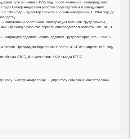
рудовой путь он начал в 1955 году после окончания Ленинградского
60 годах Виктор Андреевич работал председателем и заведующим
, а с 1963 года —директор совхоза «Большеижморский». С 1964 года до
новодству.
тва, инициативным работником, обладающим большим трудолюбием,
ичный вклад в развитие отрасли свиноводства в области. Член КПСС
. Он награжден орденом Ленина, орденом Трудового Красного Знамени
ана Указом Президиума Верховного Совета СССР от 8 апреля 1971 году
ном обкома КПСС, был делегатом XXIV съезда КПСС.
ьдёнкову Виктору Андреевичу — директору совхоза «Панкратовский»