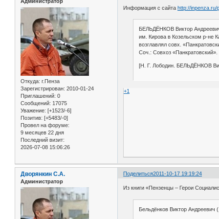
Администратор
Информация с сайта
http://inpenza.ru
БЕЛЬДЁНКОВ Виктор Андреевич (2
им. Кирова в Козельском р-не К
возглавлял совх. «Панкратовски
Соч.: Совхоз «Панкратовский». 
[Н. Г. Лободин. БЕЛЬДЁНКОВ Ви
Откуда:
г.Пенза
Зарегистрирован
: 2010-01-24
+1
Приглашений:
0
Сообщений:
17075
Уважение:
[+1523/-6]
Позитив:
[+5483/-0]
Провел на форуме:
9 месяцев 22 дня
Последний визит:
2026-07-08 15:06:26
Дворянкин С.А.
Поделиться
2011-10-17 19:19:24
Администратор
Из книги «Пензенцы – Герои Социалист
Бельдёнков Виктор Андреевич 