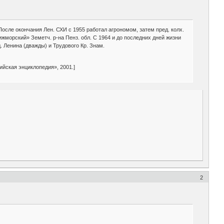
 После окончания Лен. СХИ с 1955 работал агрономом, затем пред. колх.
еижморский» Земетч. р-на Пенз. обл. С 1964 и до последних дней жизни
. Ленина (дважды) и Трудового Кр. Знам.
йская энциклопедия», 2001.]
2