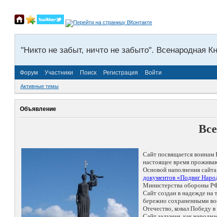
"Никто не забыт, ничто не забыто". Всенародная К
Форум
Участники
Поиск
Регистрация
Войти
Активные темы
Объявление
Все
Сайт посвящается воинам 
настоящее время проживаю
Основой наполнения сайта
документов «Подвиг Народ
Министерства обороны РФ
Сайт создан в надежде на
бережно сохраненными восп
Отечество, ковал Победу 
Сайт задуман, как народн