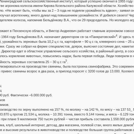
Ленинградский сельскохозяйственный институт, который успешно окончил в 1955 году
тве агронома колхоза имени Кирова Козельского района Калужской области. Хозяйство
ло. «Не может быть, чтобы мы за 2 – 3 года не подняли урожайность вдвое»,- заявил о
изучал агротехнику, много думал над повышением урожайности. И добился своего! Чере
дателем колхоза, напомнив Бельдѐнкову В.А., что он 29 председатель. Но молодого аг
зжают в Пензенскую область, и Виктор Андреевич работает главным агрономом совхоз
4
1964 году Бельдѐнкова В.А. назначают директором св-за «Панкратовский»
. И здесь 
 урожайность зерновых была 10,2 ц с га, картофеля – 90 ц с га, клеверного сена – 25 ц
ми. Сразу же собрал на ферме специалистов, доярок, выяснил состояние дел, намет
 Директор едет в областное управление сельского хозяйства, в районный центр, в сос
лось кормление животных, повысились надои, была первая победа. Люди поверили в н
5
айность зерновых составляла 25 – 30 ц с га
.
ализироваться на производстве свинины, была построена свинофабрика. Это совреме
привес свинины возрос в два раза, а приплод поросят с 3200 голов до 13.000. Коллек
ц
ц
00 руб. Фактически –6.000.000 руб.
мов
аммов.
оизводство по зерну выполнено на 157 %, по молоку – на 142 %, по мясу – на 137 53_ 
.870 ц против 21.534 ц, молока – 10.391 тонна, вместо 9.144 тонны, и мяса – 6.129 то
 при плане 9 миллионов 750 тысяч рублей – чистая прибыль составила 1.558.000 рубл
а, клуб, школьный интернат, детсад, два магазина, полевой стан, много жилых домов
 и высокие результаты в животноводстве и полеводстве большая группа работников с