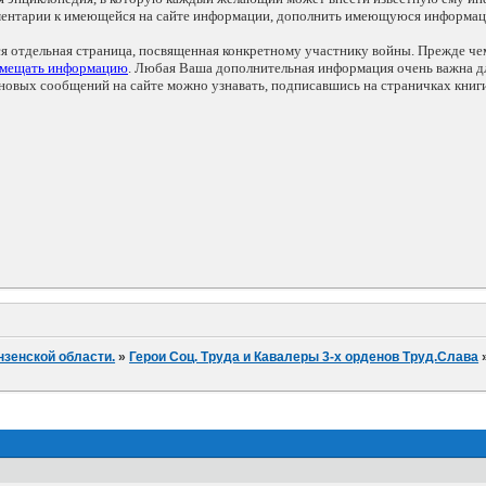
мментарии к имеющейся на сайте информации, дополнить имеющуюся информа
ся отдельная страница, посвященная конкретному участнику войны. Прежде ч
змещать информацию
. Любая Ваша дополнительная информация очень важна дл
овых сообщений на сайте можно узнавать, подписавшись на страничках книг
нзенской области.
»
Герои Соц. Труда и Кавалеры 3-х орденов Труд.Слава