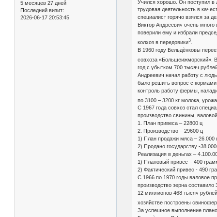
Учился хорошо. Он поступил в 
5 месяцев 27 дней
трудовая деятельность в качес
Последний визит:
специалист горячо взялся за де
2026-06-17 20:53:45
Виктор Андреевич очень много 
поверили ему и избрали предсе
3
колхоз в передовики
.
В 1960 году Бельдѐнковы перее
совхоза «Большеижморский». В 
год с убытком 700 тысяч рублей,
Андреевич начал работу с людь
было решить вопрос с кормами.
контроль работу фермы, налади
по 3100 – 3200 кг молока, урож
С 1967 года совхоз стал специ
производство свинины, валовой 
1. План привеса – 22800 ц
2. Производство – 29600 ц
1) План продажи мяса – 26.000 
2) Продано государству -38.000
Реализация в деньгах – 4.100.0
1) Плановый привес – 400 грам
2) Фактический привес - 490 гр
С 1966 по 1970 годы валовое пр
производство зерна составило 33
12 миллионов 468 тысяч рублей
хозяйстве построены свиноферм
За успешное выполнение планов