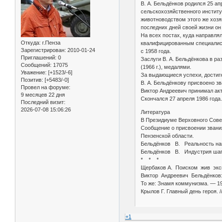
В. А. Бельдёнков родился 25 ап
сельскохозяйственного институ
животноводством этого же хозя
последних дней своей жизни он
На всех постах, куда направля
Откуда:
г.Пенза
квалифицированным специалист
Зарегистрирован
: 2010-01-24
с 1958 года.
Приглашений:
0
Заслуги В. А. Бельдёнкова в р
Сообщений:
17075
(1966 г.), медалями.
Уважение:
[+1523/-6]
За выдающиеся успехи, достигн
Позитив:
[+5483/-0]
В. А. Бельдёнкову присвоено з
Провел на форуме:
Виктор Андреевич принимал акт
9 месяцев 22 дня
Скончался 27 апреля 1986 года.
Последний визит:
2026-07-08 15:06:26
Литература
В Президиуме Верховного Совет
Сообщение о присвоении звания
Пензенской области.
Бельдёнков В. Реальность наш
Бельдёнков В. Индустрия шага
* * *
Щербаков А. Поиском жив экс
Виктор Андреевич Бельдёнков:
То же: Знамя коммунизма. — 19
Крылов Г. Главный день героя. 
+1