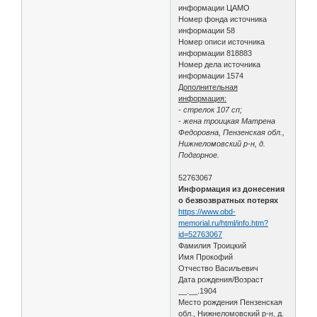
информации ЦАМО
Номер фонда источника
информации 58
Номер описи источника
информации 818883
Номер дела источника
информации 1574
Дополнительная
информация:
- стрелок 107 сп;
- жена троицкая Матрена
Федоровна, Пензенская обл.,
Нижнеломовский р-н, д.
Подгорное.
52763067
Информация из донесения
о безвозвратных потерях
https://www.obd-
memorial.ru/html/info.htm?
id=52763067
Фамилия Троицкий
Имя Прокофий
Отчество Васильевич
Дата рождения/Возраст
__.__.1904
Место рождения Пензенская
обл., Нижнеломовский р-н, д.