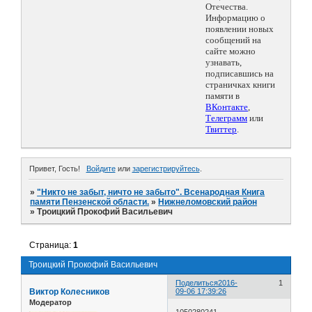
Отечества.
Информацию о
появлении новых
сообщений на
сайте можно
узнавать,
подписавшись на
страничках книги
памяти в
ВКонтакте
,
Телеграмм
или
Твиттер
.
Привет, Гость!
Войдите
или
зарегистрируйтесь
.
»
"Никто не забыт, ничто не забыто". Всенародная Книга
памяти Пензенской области.
»
Нижнеломовский район
»
Троицкий Прокофий Васильевич
Страница:
1
Троицкий Прокофий Васильевич
Поделиться
2016-
1
Виктор Колесников
09-06 17:39:26
Модератор
1050280241