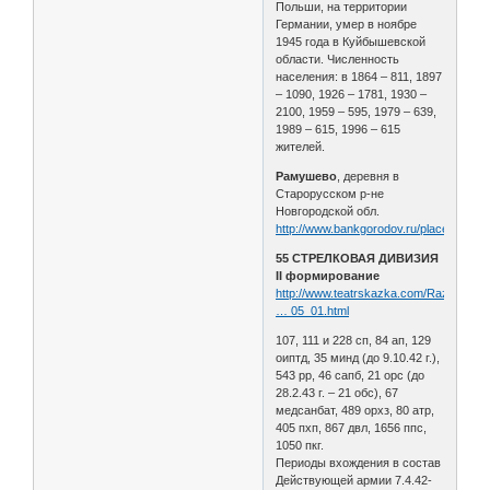
Польши, на территории
Германии, умер в ноябре
1945 года в Куйбышевской
области. Численность
населения: в 1864 – 811, 1897
– 1090, 1926 – 1781, 1930 –
2100, 1959 – 595, 1979 – 639,
1989 – 615, 1996 – 615
жителей.
Рамушево
, деревня в
Старорусском р-не
Новгородской обл.
http://www.bankgorodov.ru/place/Ramy
55 СТРЕЛКОВАЯ ДИВИЗИЯ
II формирование
http://www.teatrskazka.com/Raznoe/Pe
… 05_01.html
107, 111 и 228 сп, 84 ап, 129
оиптд, 35 минд (до 9.10.42 г.),
543 рр, 46 сапб, 21 орс (до
28.2.43 г. – 21 обс), 67
медсанбат, 489 орхз, 80 атр,
405 пхп, 867 двл, 1656 ппс,
1050 пкг.
Периоды вхождения в состав
Действующей армии 7.4.42-