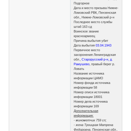
Подгорное
Дата и место призыва Нижне-
Ломовский РВК, Пензенская
обл., Нижне-Ломовский р-н
Последнее место службы
штаб 163 сд
Воинское звание
красноармеец
Причина выбытия убит
Дата выбытия
03.04.1943
Первичное место
захоронения Ленинградская
обл.,
Старорусский р-н, д.
Рамушево
, правый берег р.
Ловать
Название источника
информации ЦАМО
Номер фонда источника
информации 58
Номер описи источника
информации 18001
Номер дела источника
информации 169
Дополнительная
информация:
- минометчик 759 сп;
- жена Троицкая Матрена
Федоровна, Пензенская обл.,