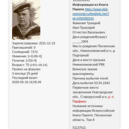
Информация из Книги
Памяти
https://www.obd-
memorial.ru/html/info.htm?
id=1050280241
Фамилия Троицкий
Имя Прокофий
Отчество Васильевич
Дата рождения/Возраст
__.__.1904
Зарегистрирован
: 2011-12-19
Место рождения Пензенская
Приглашений:
0
обл., Нижнеломовский р-н, д.
Сообщений:
7272
Подгорный
Уважение:
[+1145/-0]
Дата и место призыва
Позитив:
[+20/-0]
Нижнеломовский РВК
Возраст:
75
[1951-06-24]
Провел на форуме:
Воинское звание
3 месяца 29 дней
красноармеец
Последний визит:
Причина выбытия погиб
2026-05-18 16:05:49
Дата выбытия 03.04.1943
Первичное место
захоронения Новгородская
обл., Старорусский р-н,
р. п.
Парфино
Название источника
информации Всероссийская
Книга Памяти. Пензенская
область. Том 8
51137611