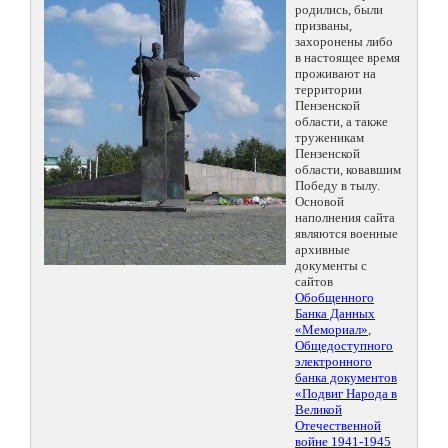
родились, были
призваны,
захоронены либо
в настоящее время
проживают на
территории
Пензенской
области, а также
труженикам
Пензенской
области, ковавшим
Победу в тылу.
Основой
наполнения сайта
являются военные
архивные
документы с
сайтов
Обобщенного
Банка Данных
«Мемориал»
,
Общедоступного
электронного
банка документов
«Подвиг Народа в
Великой
Отечественной
войне 1941-1945