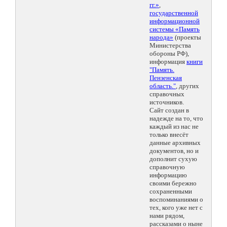
гг.»
,
государственной
информационной
системы «Память
народа»
(проекты
Министерства
обороны РФ),
информация
книги
"Память.
Пензенская
область."
, других
справочных
источников.
Сайт создан в
надежде на то, что
каждый из нас не
только внесёт
данные архивных
документов, но и
дополнит сухую
справочную
информацию
своими бережно
сохраненными
воспоминаниями о
тех, кого уже нет с
нами рядом,
рассказами о ныне