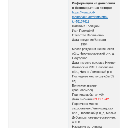
Информация из донесения
о безвозвратных потерях
https://www.obd-
memorial.ru/html/info.htm?
id=51137611
Фамилия Троицкий
Имя Прокофий
Отчество Васильевич
Дата рождения/Возраст
__.__.1904
Место рождения Пензенская
обл., Нижнеломовский р-н, д.
Подгорное
Дата и место призыва Нижне-
Ломовский РВК, Пензенская
обл., Нижне-Ломовский р-н
Последнее место службы 55
сд
Воинское звание
красноармеец
Причина выбытия убит
Дата выбытия
03.12.1942
Первичное место
захоронения Ленинградская
обл., Полавский р-н, д. Малые
Дубовицы, северо-восточнее,
400 м
Название источника