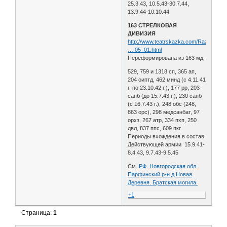
25.3.43, 10.5.43-30.7.44,
13.9.44-10.10.44
163 СТРЕЛКОВАЯ
ДИВИЗИЯ
http://www.teatrskazka.com/Raznoe/Pe
… 05_01.html
Переформирована из 163 мд.
529, 759 и 1318 сп, 365 ап,
204 оиптд, 462 минд (с 4.11.41
г. по 23.10.42 г.), 177 рр, 203
сапб (до 15.7.43 г.), 230 сапб
(с 16.7.43 г.), 248 обс (248,
863 орс), 298 медсанбат, 97
орхз, 267 атр, 334 пхп, 250
двл, 837 ппс, 609 пкг.
Периоды вхождения в состав
Действующей армии 15.9.41-
8.4.43, 9.7.43-9.5.45
См.
РФ. Новгородская обл.
Парфинский р-н д.Новая
Деревня. Братская могила.
+1
Страница:
1