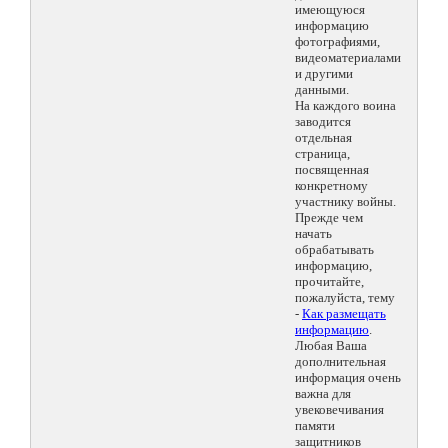
имеющуюся
информацию
фотографиями,
видеоматериалами
и другими
данными.
На каждого воина
заводится
отдельная
страница,
посвященная
конкретному
участнику войны.
Прежде чем
начать
обрабатывать
информацию,
прочитайте,
пожалуйста, тему
-
Как размещать
информацию
.
Любая Ваша
дополнительная
информация очень
важна для
увековечивания
памяти
защитников