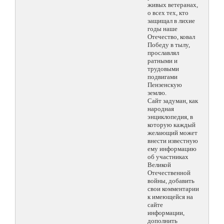
живых ветеранах,
о всех тех, кто
защищал в лихие
годы наше
Отечество, ковал
Победу в тылу,
прославлял
ратными и
трудовыми
подвигами
Пензенскую
землю.
Сайт задуман, как
народная
энциклопедия, в
которую каждый
желающий может
внести известную
ему информацию
об участниках
Великой
Отечественной
войны, добавить
свои комментарии
к имеющейся на
сайте
информации,
дополнить