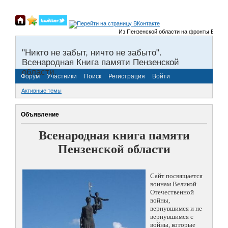
Из Пензенской области на фронты Великой О
"Никто не забыт, ничто не забыто".
Всенародная Книга памяти Пензенской
области.
Форум
Участники
Поиск
Регистрация
Войти
Активные темы
Объявление
Всенародная книга памяти
Пензенской области
Сайт посвящается
воинам Великой
Отечественной
войны,
вернувшимся и не
вернувшимся с
войны, которые