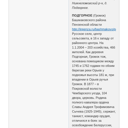
Нижнеломовский р-н, д.
Подгорное.
ПОДГОРНОЕ
(Громок)
Башмаковского района
Пензенской области
http://inpenza.ru/bashmakovo/podgorno
Русское село, центр
сельсовета, в 16 к западу от
районного центра. На
1.1.2004 – 203 хозяйства, 466
жителей. Как деревня
Подгорная, Громок тож,
основана помещиком между
1745 и 1762 годами по обоим
берегам реки Орьев у
подножья высоты 181 м, при
впадении в Орьев ручья
Громок. В 1877 – в
Покровской волости
Чембарского уезда, 104
двора, церковь. Родина
полного кавалера ордена
Славы Андрея Трофимовича
Сычева (1925-1945), сержант,
танкист, командир орудия,
отличился в боях за
освобождение Белоруссии,