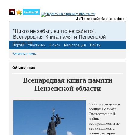
Из Пензенской области на фронты Вели
"Никто не забыт, ничто не забыто".
Всенародная Книга памяти Пензенской
области.
Форум
Участники
Поиск
Регистрация
Войти
Активные темы
Объявление
Всенародная книга памяти
Пензенской области
Сайт посвящается
воинам Великой
Отечественной
войны,
вернувшимся и не
вернувшимся с
войны, которые