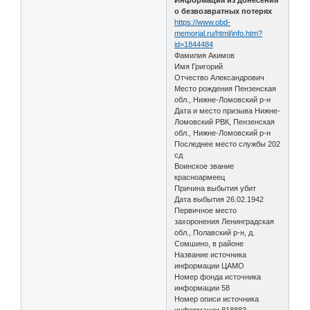
о безвозвратных потерях
https://www.obd-
memorial.ru/html/info.htm?
id=1844484
Фамилия Акимов
Имя Григорий
Отчество Александрович
Место рождения Пензенская
обл., Нижне-Ломовский р-н
Дата и место призыва Нижне-
Ломовский РВК, Пензенская
обл., Нижне-Ломовский р-н
Последнее место службы 202
сд
Воинское звание
красноармеец
Причина выбытия убит
Дата выбытия 26.02.1942
Первичное место
захоронения Ленинградская
обл., Полавский р-н, д.
Сомшино, в районе
Название источника
информации ЦАМО
Номер фонда источника
информации 58
Номер описи источника
информации 818883