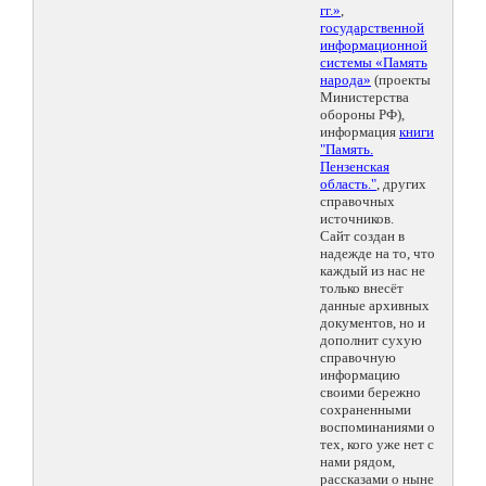
гг.»
,
государственной
информационной
системы «Память
народа»
(проекты
Министерства
обороны РФ),
информация
книги
"Память.
Пензенская
область."
, других
справочных
источников.
Сайт создан в
надежде на то, что
каждый из нас не
только внесёт
данные архивных
документов, но и
дополнит сухую
справочную
информацию
своими бережно
сохраненными
воспоминаниями о
тех, кого уже нет с
нами рядом,
рассказами о ныне