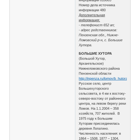
Номер дела источника
информации 480
Дополнительная
информация:
- телефонист 652 ап;
- адрес родственников:
Пензенская обл., Нижне-
Ломовский р-н, с. Большие
Хутора.
БОЛЬШИЕ ХУТОРА
(Большой Хутор,
Архангельское)
Нижнеломовского района
Пензенской области
http://inpenza.ru/lomov/b_hutora.php
Русское село, центр
Большехуторского
сельсовета, в 4 км к востоку-
северо-востоку от районного
центра, на левом берегу реки
Ломов. На 1.1.2004 – 358
хозяйств, 707 жителей. В
1975 году к Большим
Хуторам присоединилась
деревня Лопатино.
Численность населения: в
1864 – 1508, 1877 – 1304,