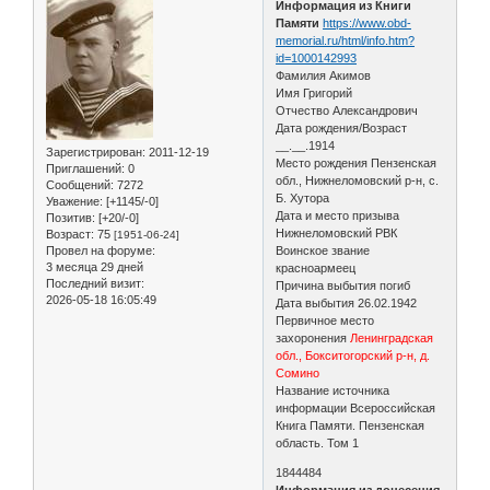
Информация из Книги
Памяти
https://www.obd-
memorial.ru/html/info.htm?
id=1000142993
Фамилия Акимов
Имя Григорий
Отчество Александрович
Дата рождения/Возраст
__.__.1914
Зарегистрирован
: 2011-12-19
Место рождения Пензенская
Приглашений:
0
обл., Нижнеломовский р-н, с.
Сообщений:
7272
Б. Хутора
Уважение:
[+1145/-0]
Дата и место призыва
Позитив:
[+20/-0]
Нижнеломовский РВК
Возраст:
75
[1951-06-24]
Провел на форуме:
Воинское звание
3 месяца 29 дней
красноармеец
Последний визит:
Причина выбытия погиб
2026-05-18 16:05:49
Дата выбытия 26.02.1942
Первичное место
захоронения
Ленинградская
обл., Бокситогорский р-н, д.
Сомино
Название источника
информации Всероссийская
Книга Памяти. Пензенская
область. Том 1
1844484
Информация из донесения