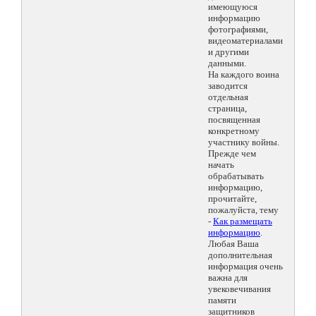
имеющуюся
информацию
фотографиями,
видеоматериалами
и другими
данными.
На каждого воина
заводится
отдельная
страница,
посвященная
конкретному
участнику войны.
Прежде чем
начать
обрабатывать
информацию,
прочитайте,
пожалуйста, тему
-
Как размещать
информацию
.
Любая Ваша
дополнительная
информация очень
важна для
увековечивания
памяти
защитников