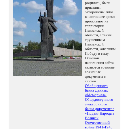
родились, были
призваны,
захоронены либо
в настоящее время
проживают на
территории
Пензенской
области, а также
труженикам
Пензенской
области, ковавшим
Победу в тылу.
Основой
наполнения сайта
являются военные
архивные
документы с
сайтов
Обобщенного
Банка Данных
«Мемориал»
,
Общедоступного
электронного
банка документов
«Подвиг Народа в
Великой
Отечественной
войне 1941-1945