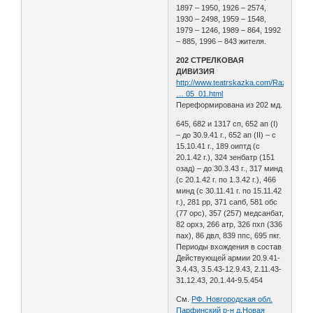
1897 – 1950, 1926 – 2574,
1930 – 2498, 1959 – 1548,
1979 – 1246, 1989 – 864, 1992
– 885, 1996 – 843 жителя.
202 СТРЕЛКОВАЯ
ДИВИЗИЯ
http://www.teatrskazka.com/Raznoe/Pe
… 05_01.html
Переформирована из 202 мд.
645, 682 и 1317 сп, 652 ап (I)
– до 30.9.41 г., 652 ап (II) – с
15.10.41 г., 189 оиптд (с
20.1.42 г.), 324 зенбатр (151
озад) – до 30.3.43 г., 317 минд
(с 20.1.42 г. по 1.3.42 г.), 466
минд (с 30.11.41 г. по 15.11.42
г.), 281 рр, 371 сапб, 581 обс
(77 орс), 357 (257) медсанбат,
82 орхз, 266 атр, 326 пхп (336
пах), 86 двл, 839 ппс, 695 пкг.
Периоды вхождения в состав
Действующей армии 20.9.41-
3.4.43, 3.5.43-12.9.43, 2.11.43-
31.12.43, 20.1.44-9.5.454
См.
РФ. Новгородская обл.
Парфинский р-н д.Новая