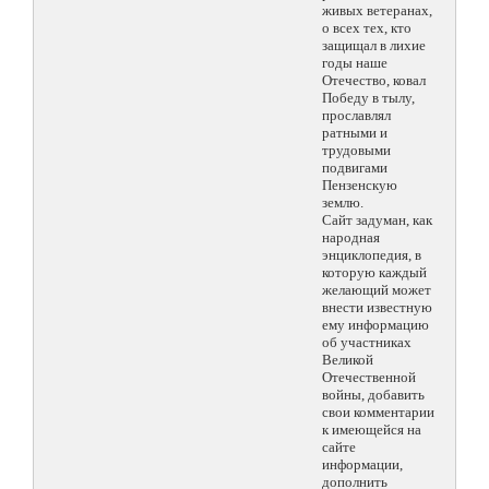
живых ветеранах,
о всех тех, кто
защищал в лихие
годы наше
Отечество, ковал
Победу в тылу,
прославлял
ратными и
трудовыми
подвигами
Пензенскую
землю.
Сайт задуман, как
народная
энциклопедия, в
которую каждый
желающий может
внести известную
ему информацию
об участниках
Великой
Отечественной
войны, добавить
свои комментарии
к имеющейся на
сайте
информации,
дополнить