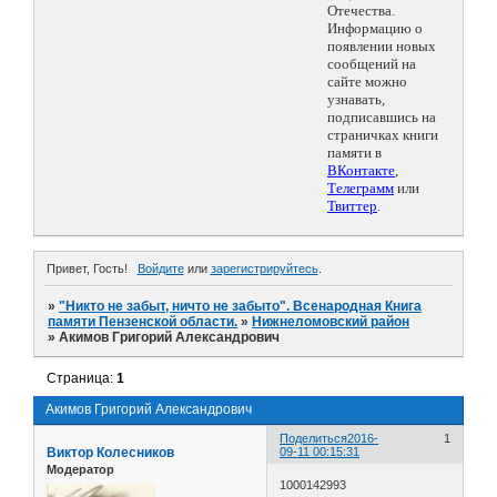
Отечества.
Информацию о
появлении новых
сообщений на
сайте можно
узнавать,
подписавшись на
страничках книги
памяти в
ВКонтакте
,
Телеграмм
или
Твиттер
.
Привет, Гость!
Войдите
или
зарегистрируйтесь
.
»
"Никто не забыт, ничто не забыто". Всенародная Книга
памяти Пензенской области.
»
Нижнеломовский район
»
Акимов Григорий Александрович
Страница:
1
Акимов Григорий Александрович
Поделиться
2016-
1
Виктор Колесников
09-11 00:15:31
Модератор
1000142993