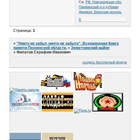
См.
РФ. Новгородская обл.
Парфинский р-н д.Новая
Деревня. Братская могила.
0
Страница:
1
»
"Никто не забыт, ничто не забыто". Всенародная Книга
памяти Пензенской области.
»
Земетчинский район
»
Филатов Серафим Иванович
создать бесплатный форум