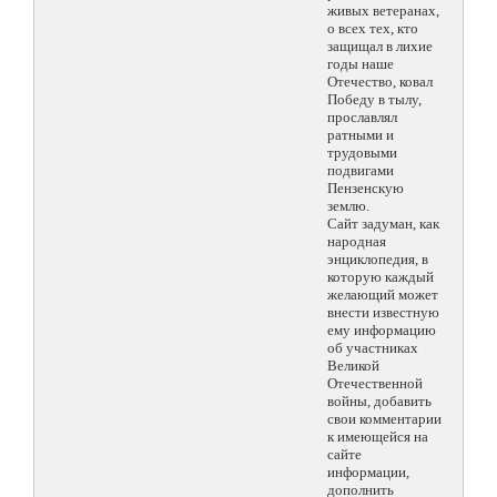
живых ветеранах,
о всех тех, кто
защищал в лихие
годы наше
Отечество, ковал
Победу в тылу,
прославлял
ратными и
трудовыми
подвигами
Пензенскую
землю.
Сайт задуман, как
народная
энциклопедия, в
которую каждый
желающий может
внести известную
ему информацию
об участниках
Великой
Отечественной
войны, добавить
свои комментарии
к имеющейся на
сайте
информации,
дополнить