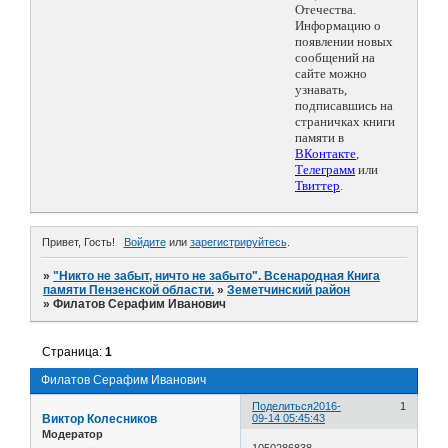
Отечества.
Информацию о
появлении новых
сообщений на
сайте можно
узнавать,
подписавшись на
страничках книги
памяти в
ВКонтакте
,
Телеграмм
или
Твиттер
.
Привет, Гость!
Войдите
или
зарегистрируйтесь
.
»
"Никто не забыт, ничто не забыто". Всенародная Книга
памяти Пензенской области.
»
Земетчинский район
»
Филатов Серафим Иванович
Страница:
1
Филатов Серафим Иванович
Поделиться
2016-
1
Виктор Колесников
09-14 05:45:43
Модератор
1050286838