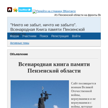
Из Пензенской области на фронты Великой О
"Никто не забыт, ничто не забыто".
Всенародная Книга памяти Пензенской
области.
Форум
Участники
Поиск
Регистрация
Войти
Активные темы
Объявление
Всенародная книга памяти
Пензенской области
Сайт посвящается
воинам Великой
Отечественной
войны,
вернувшимся и не
вернувшимся с
войны, которые