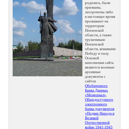
родились, были
призваны,
захоронены либо
в настоящее время
проживают на
территории
Пензенской
области, а также
труженикам
Пензенской
области, ковавшим
Победу в тылу.
Основой
наполнения сайта
являются военные
архивные
документы с
сайтов
Обобщенного
Банка Данных
«Мемориал»
,
Общедоступного
электронного
банка документов
«Подвиг Народа в
Великой
Отечественной
войне 1941-1945