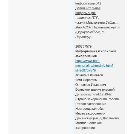
информации 541
Дополнительная
информация:
- стрелок ПТР;
- жена Мавликеева Забли...,
Мар.АССР, Параньгинский р-
н,Ирнурский с/с, д.
Портянур.
260757579
Информация из списков
захоронения
https://www.obd-
memorial.ru/html/info.htm?
id=260757579
Фамилия Филатов
Имя Серафим
Отчество Иванович
Воинское звание рядовой
Дата смерти 24.12.1942
Страна захоронения Россия
Регион захоронения
Новгородская обл.
Место захоронения
Демянский р-н, д. Костьково
Могила Воинское
захоронение