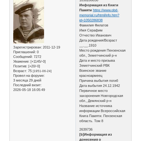
Информация из Книги
Памяти
https://www.obd-
memorial.ru/html/info.htm?
id=1050286838
Фамилия Филатов
Имя Серафим
Отчество Иванович
Дата рождения/Возраст
__.__.1910
Зарегистрирован
: 2011-12-19
Место рождения Пензенская
Приглашений:
0
обл., Земетчинский р-н
Сообщений:
7272
Дата и место призыва
Уважение:
[+1145/-0]
Земетчинский РВК
Позитив:
[+20/-0]
Воинское звание
Возраст:
75
[1951-06-24]
Провел на форуме:
красноармеец
3 месяца 29 дней
Причина выбытия погиб
Последний визит:
Дата выбытия 24.12.1942
2026-05-18 16:05:49
Первичное место
захоронения Новгородская
обл., Демянский р-н
Название источника
информации Всероссийская
Книга Памяти. Пензенская
область. Том 8
2639736
[b]Информация из
донесения о