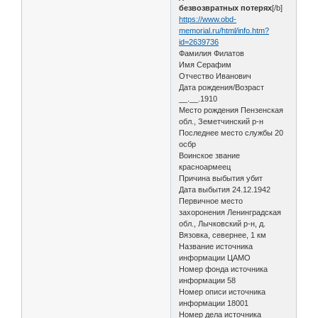
безвозвратных потерях
[/b]
https://www.obd-
memorial.ru/html/info.htm?
id=2639736
Фамилия Филатов
Имя Серафим
Отчество Иванович
Дата рождения/Возраст
__.__.1910
Место рождения Пензенская
обл., Земетчинский р-н
Последнее место службы 20
осбр
Воинское звание
красноармеец
Причина выбытия убит
Дата выбытия 24.12.1942
Первичное место
захоронения Ленинградская
обл., Лычковский р-н, д.
Вязовка, севернее, 1 км
Название источника
информации ЦАМО
Номер фонда источника
информации 58
Номер описи источника
информации 18001
Номер дела источника