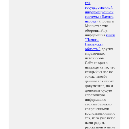
гг.»
,
государственной
информационной
системы «Память
народа»
(проекты
Министерства
обороны РФ),
информация
книги
"Память.
Пензенская
область."
, других
справочных
источников.
Сайт создан в
надежде на то, что
каждый из нас не
только внесёт
данные архивных
документов, но и
дополнит сухую
справочную
информацию
своими бережно
сохраненными
воспоминаниями о
тех, кого уже нет с
нами рядом,
рассказами о ныне