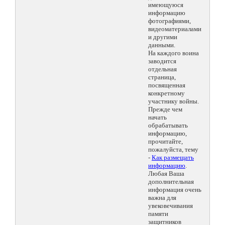
имеющуюся
информацию
фотографиями,
видеоматериалами
и другими
данными.
На каждого воина
заводится
отдельная
страница,
посвященная
конкретному
участнику войны.
Прежде чем
начать
обрабатывать
информацию,
прочитайте,
пожалуйста, тему
-
Как размещать
информацию
.
Любая Ваша
дополнительная
информация очень
важна для
увековечивания
памяти
защитников