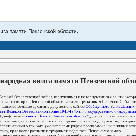
нига памяти Пензенской области.
народная книга памяти Пензенской обл
Великой Отечественной войны, вернувшимся и не вернувшимся с войны, котор
т на территории Пензенской области, а также труженикам Пензенской области
 являются военные архивные документы с сайтов
Обобщенного Банка Данных
а в Великой Отечественной войне 1941-1945 гг.»
,
государственной информаци
), информация
книги "Память. Пензенская область."
, других справочных источ
 то, что каждый из нас не только внесёт данные архивных документов, но и 
оминаниями о тех, кого уже нет с нами рядом, рассказами о ныне живых ветер
в тылу, прославлял ратными и трудовыми подвигами Пензенскую землю.
ая энциклопедия, в которую каждый желающий может внести известную ему и