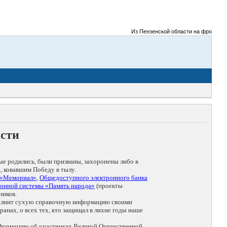
Из Пензенской области на фронты Вели
асти
ые родились, были призваны, захоронены либо в
, ковавшим Победу в тылу.
 «Мемориал»
,
Общедоступного электронного банка
онной системы «Память народа»
(проекты
ников.
дополнит сухую справочную информацию своими
анах, о всех тех, кто защищал в лихие годы наше
нформацию об участниках Великой Отечественной