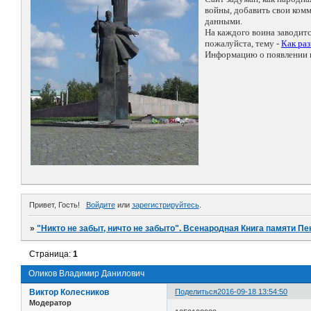
войны, добавить свои ко
данными.
На каждого воина заводит
пожалуйста, тему -
Как ра
Информацию о появлении н
Привет, Гость!
Войдите
или
зарегистрируйтесь
.
»
"Никто не забыт, ничто не забыто". Всенародная Книга памяти Пе
Страница:
1
Оликов Владимир Данилович
Виктор Колесников
Поделиться
2016-09-18 13:54:50
Модератор