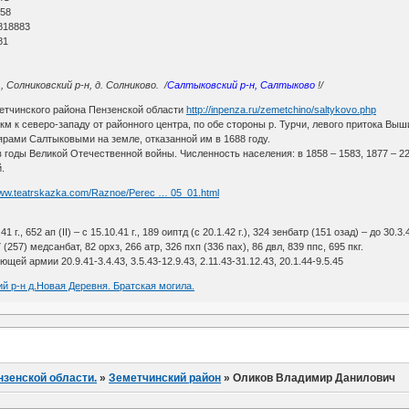
 58
818883
81
, Солниковский р-н, д. Солниково. /
Салтыковский р-н, Салтыково
!/
етчинского района Пензенской области
http://inpenza.ru/zemetchino/saltykovo.php
 км к северо-западу от районного центра, по обе стороны р. Турчи, левого притока Вы
ярами Салтыковыми на земле, отказанной им в 1688 году.
оды Великой Отечественной войны. Численность населения: в 1858 – 1583, 1877 – 2264,
.
www.teatrskazka.com/Raznoe/Perec … 05_01.html
1 г., 652 ап (II) – с 15.10.41 г., 189 оиптд (с 20.1.42 г.), 324 зенбатр (151 озад) – до 30.3.43
 (257) медсанбат, 82 орхз, 266 атр, 326 пхп (336 пах), 86 двл, 839 ппс, 695 пкг.
й армии 20.9.41-3.4.43, 3.5.43-12.9.43, 2.11.43-31.12.43, 20.1.44-9.5.45
й р-н д.Новая Деревня. Братская могила.
нзенской области.
»
Земетчинский район
»
Оликов Владимир Данилович