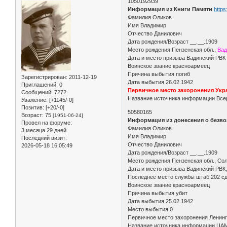
1050192939
Информация из Книги Памяти
https
Фамилия Оликов
Имя Владимир
Отчество Данилович
Дата рождения/Возраст __.__.1909
Место рождения Пензенская обл.,
Вад
Дата и место призыва Вадинский РВК
Воинское звание красноармеец
Причина выбытия погиб
Зарегистрирован
: 2011-12-19
Дата выбытия 26.02.1942
Приглашений:
0
Первичное место захоронения Укра
Сообщений:
7272
Название источника информации Всер
Уважение:
[+1145/-0]
Позитив:
[+20/-0]
50580165
Возраст:
75
[1951-06-24]
Информация из донесения о безво
Провел на форуме:
Фамилия Оликов
3 месяца 29 дней
Имя Владимир
Последний визит:
Отчество Данилович
2026-05-18 16:05:49
Дата рождения/Возраст __.__.1909
Место рождения Пензенская обл., Сол
Дата и место призыва Вадинский РВК,
Последнее место службы штаб 202 с
Воинское звание красноармеец
Причина выбытия убит
Дата выбытия 25.02.1942
Место выбытия 0
Первичное место захоронения Ленинг
Название источника информации ЦА