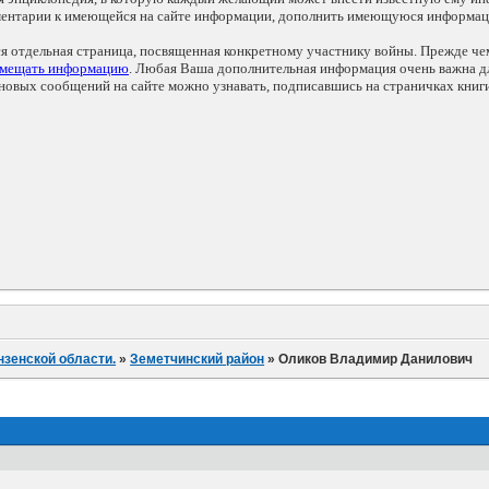
мментарии к имеющейся на сайте информации, дополнить имеющуюся информа
ся отдельная страница, посвященная конкретному участнику войны. Прежде ч
змещать информацию
. Любая Ваша дополнительная информация очень важна дл
овых сообщений на сайте можно узнавать, подписавшись на страничках книг
нзенской области.
»
Земетчинский район
»
Оликов Владимир Данилович