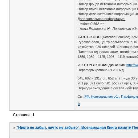
Номер фонда источника информации
Номер описи источника информации 
Номер дела источника информации 4
Дополнительная информация:
- ездовой 652 ап;
- жена Екатерина Н., Пензенская обл.
САЛТЫКОВО
(Благовещенское) Зем
Русское село, центр сельсовета, в 16
хозяйства, 930 жителей. Основано бо
Памятник односельчанам, погибшим в г
1356, 1989 – 1125, 1996 – 1119 жителей
202 СТРЕЛКОВАЯ ДИВИЗИЯ
http://
Переформирована из 202 мд.
645, 682 и 1317 сп, 652 ап (I) – до 30.9.4
281 рр, 371 сапб, 581 обс (77 орс), 357
Периоды вхождения в состав Действующе
См.
РФ. Новгородская обл. Парфински
0
Страница:
1
»
"Никто не забыт, ничто не забыто". Всенародная Книга памяти Пе