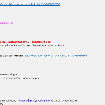
://www.obd-memorial.ru/html/info.htm?id=1050192939
инский р-н
ина, Полтавская обл., Полтавский р-н
оссийская Книга Памяти. Пензенская область. Том 6
звратных потерях
https://www.obd-memorial.ru/html/info.htm?id=50580165
никовский р-н
 Пензенская обл., Вадинский р-н
д
радская обл.,
Полавский р-н, д. Сомшино,
юго-восточнее, 500 м
МО