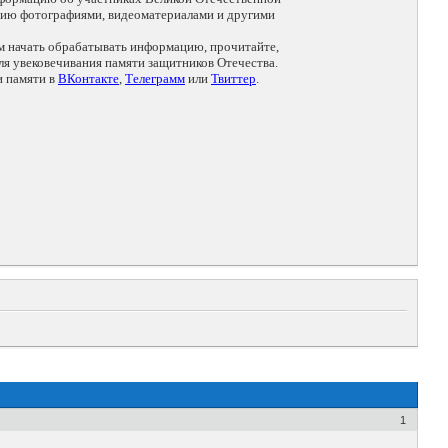
цию фотографиями, видеоматериалами и другими
ем начать обрабатывать информацию, прочитайте,
я увековечивания памяти защитников Отечества.
и памяти в
ВКонтакте
,
Телеграмм
или
Твиттер
.
1