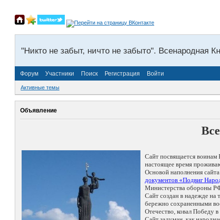
"Никто не забыт, ничто не забыто". Всенародная К
Форум
Участники
Поиск
Регистрация
Войти
Активные темы
Объявление
Все
Сайт посвящается воинам 
настоящее время проживаю
Основой наполнения сайта
документов «Подвиг Народ
Министерства обороны РФ
Сайт создан в надежде на
бережно сохраненными восп
Отечество, ковал Победу 
Сайт задуман, как народн