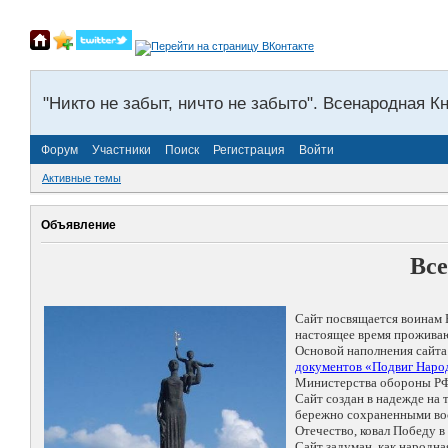
"Никто не забыт, ничто не забыто". Всенародная К
Форум
Участники
Поиск
Регистрация
Войти
Активные темы
Объявление
Все
Сайт посвящается воинам 
настоящее время проживаю
Основой наполнения сайта
документов «Подвиг Народ
Министерства обороны РФ
Сайт создан в надежде на
бережно сохраненными восп
Отечество, ковал Победу 
Сайт задуман, как народн