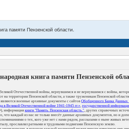
нига памяти Пензенской области.
народная книга памяти Пензенской обл
Великой Отечественной войны, вернувшимся и не вернувшимся с войны, котор
т на территории Пензенской области, а также труженикам Пензенской области
 являются военные архивные документы с сайтов
Обобщенного Банка Данных
а в Великой Отечественной войне 1941-1945 гг.»
,
государственной информаци
), информация
книги "Память. Пензенская область."
, других справочных источ
 то, что каждый из нас не только внесёт данные архивных документов, но и 
оминаниями о тех, кого уже нет с нами рядом, рассказами о ныне живых ветер
в тылу, прославлял ратными и трудовыми подвигами Пензенскую землю.
ая энциклопедия, в которую каждый желающий может внести известную ему и