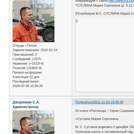
Информация с сайта
http://inpenza.r
"СУСЛИНА Мария Сергеевна (р. 5.12.19
[Полубояров М.С. СУСЛИНА Мария Серг
0
Откуда:
г.Пенза
Зарегистрирован
: 2010-01-24
Приглашений:
0
Сообщений:
17075
Уважение:
[+1523/-6]
Позитив:
[+5483/-0]
Провел на форуме:
9 месяцев 22 дня
Последний визит:
2026-07-08 15:06:26
Дворянкин С.А.
Поделиться
2011-11-02 18:48:49
Администратор
Из книги «Пензенцы – Герои Социалист
«Суслина Мария Сергеевна
М. С. Суслина родилась 5 декабря 19
Окончила школу в послевоенный год, 