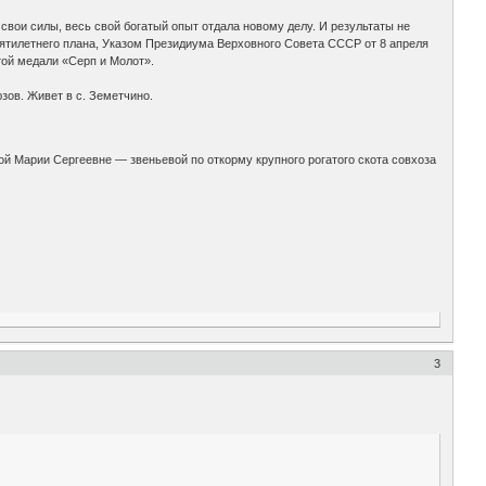
 свои силы, весь свой богатый опыт отдала новому делу. И результаты не
пятилетнего плана, Указом Президиума Верховного Совета СССР от 8 апреля
той медали «Серп и Молот».
зов. Живет в с. Земетчино.
й Марии Сергеевне — звеньевой по откорму крупного рогатого скота совхоза
3