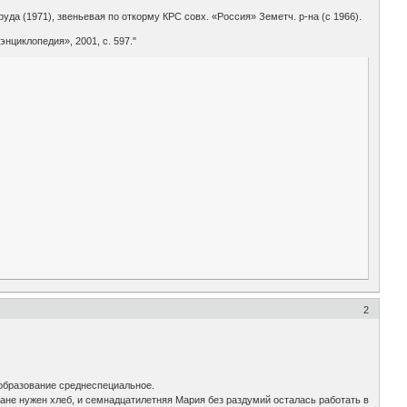
руда (1971), звеньевая по откорму КРС совх. «Россия» Земетч. р-на (с 1966).
циклопедия», 2001, с. 597."
2
 образование среднеспециальное.
ране нужен хлеб, и семнадцатилетняя Мария без раздумий осталась работать в