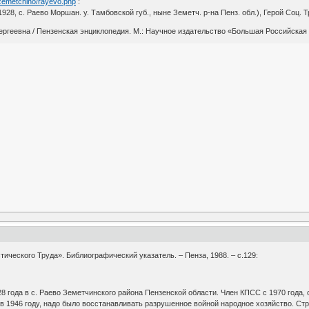
u/zemetchino/rayevo.php
:
28, с. Раево Моршан. у. Тамбовской губ., ныне Земетч. р-на Пенз. обл.), Герой Соц. Т
еевна / Пензенская энциклопедия. М.: Научное издательство «Большая Российская эн
ического Труда». Библиографический указатель. – Пенза, 1988. – с.129:
28 года в с. Раево Земетчинского района Пензенской области. Член КПСС с 1970 года,
в 1946 году, надо было восстанавливать разрушенное войной народное хозяйство. Ст