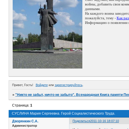
войны, добавить свои ко
данными.
На каждого воина заводит
пожалуйста, тему -
Как ра
Информацию о появлении н
Привет, Гость!
Войдите
или
зарегистрируйтесь
.
»
"Никто не забыт, ничто не забыто". Всенародная Книга памяти Пе
Страница:
1
СУСЛИНА Мария Сергеевна. Герой Социалистического Труда.
Дворянкин С.А.
Поделиться
2011-10-16 18:07:10
Администратор