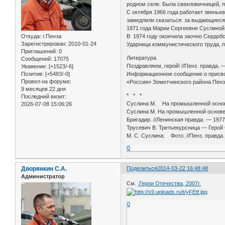
родном селе. Была свекловичницей, 
С октября 1966 года работает звеньев
замедлили сказаться: за выдающиеся
1971 года Марии Сергеевне Суслиной
Откуда:
г.Пенза
В 1974 году окончила заочно Сердобс
Зарегистрирован
: 2010-01-24
Ударница коммунистического труда, 
Приглашений:
0
Литература
Сообщений:
17075
Поздравляем, герой! //Пенз. правда. 
Уважение:
[+1523/-6]
Позитив:
[+5483/-0]
Информационное сообщение о присвое
Провел на форуме:
«Россия» Земетчинского района Пенз
9 месяцев 22 дня
* * *
Последний визит:
Суслина М. На промышленной основе
2026-07-08 15:06:26
Суслина М. На промышленной основе.
Бригадир. //Ленинская правда. — 1977
Трусевич В. Третьекурсница — Герой 
М. С. Суслина: Фото. //Пенз. правда.
0
Дворянкин С.А.
Поделиться
2014-03-22 16:48:48
Администратор
См.
,Герои Отечества, 2007г.
0