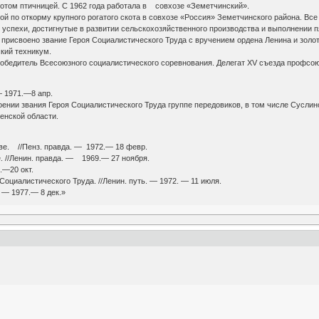
потом птичницей. С 1962 года работала в совхозе «Земетчинский».
ой по откорму крупного рогатого скота в совхозе «Россия» Земетчинского района. Все
 успехи, достигнутые в развитии сельскохозяйственного производства и выполнении 
 присвоено звание Героя Социалистического Труда с вручением ордена Ленина и золо
кий техникум.
победитель Всесоюзного социалистического соревнования. Делегат XV съезда профсою
— 1971.—8 апр.
нии звания Героя Социалистического Труда группе передовиков, в том числе Суслино
енской области.
. //Пенз. правда. — 1972.— 18 февр.
 //Ленин. правда. — 1969.— 27 ноября.
.—20 окт.
Социалистического Труда. //Ленин. путь. — 1972. — 11 июля.
 — 1977.— 8 дек.»