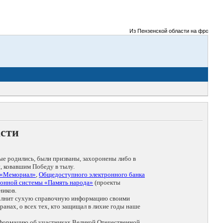
Из Пензенской области на фронты Вели
асти
ые родились, были призваны, захоронены либо в
, ковавшим Победу в тылу.
 «Мемориал»
,
Общедоступного электронного банка
онной системы «Память народа»
(проекты
ников.
дополнит сухую справочную информацию своими
анах, о всех тех, кто защищал в лихие годы наше
нформацию об участниках Великой Отечественной