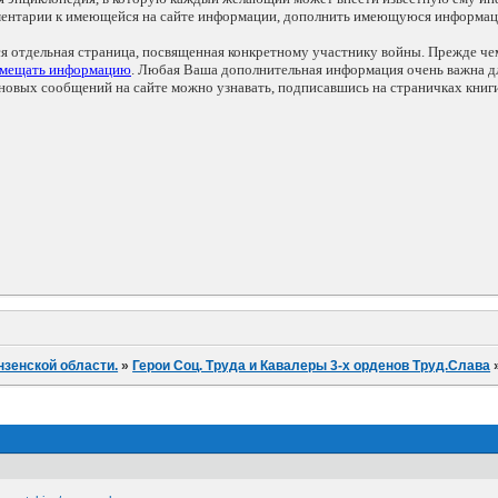
мментарии к имеющейся на сайте информации, дополнить имеющуюся информа
ся отдельная страница, посвященная конкретному участнику войны. Прежде ч
змещать информацию
. Любая Ваша дополнительная информация очень важна дл
овых сообщений на сайте можно узнавать, подписавшись на страничках книг
нзенской области.
»
Герои Соц. Труда и Кавалеры 3-х орденов Труд.Слава