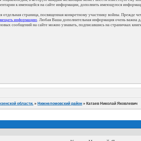
мментарии к имеющейся на сайте информации, дополнить имеющуюся информа
ся отдельная страница, посвященная конкретному участнику войны. Прежде ч
змещать информацию
. Любая Ваша дополнительная информация очень важна дл
овых сообщений на сайте можно узнавать, подписавшись на страничках книг
нзенской области.
»
Нижнеломовский район
»
Катаев Николай Яковлевич