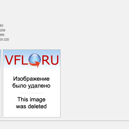
МО
 209
995
03-220