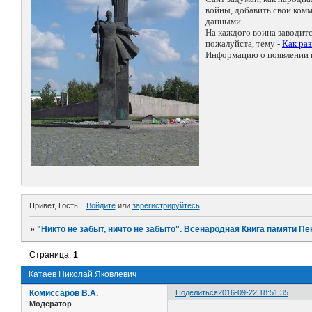
войны, добавить свои ко
данными.
На каждого воина заводит
пожалуйста, тему -
Как ра
Информацию о появлении н
Привет, Гость!
Войдите
или
зарегистрируйтесь
.
»
"Никто не забыт, ничто не забыто". Всенародная Книга памяти Пе
Страница:
1
Катаев Николай Яковлевич
Комиссаров В.А.
Поделиться
2016-09-22 18:51:35
Модератор