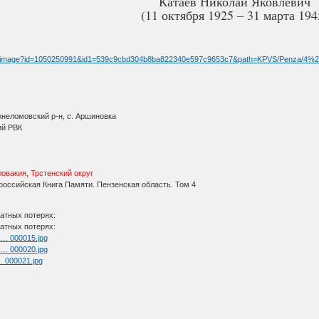
Катаев Николай Яковлевич
(11 октября 1925 – 31 марта 194
l/fullimage?id=1050250991&id1=539c9cbd304b8ba822340e597c9653c7&path=KPVS/Penza/4
жнеломовский р-н, с. Аршиновка
ий РВК
овакия, Трстенский округ
оссийская Книга Памяти. Пензенская область. Том 4
атных потерях:
атных потерях:
l … 000015.jpg
l … 000020.jpg
 … 000021.jpg