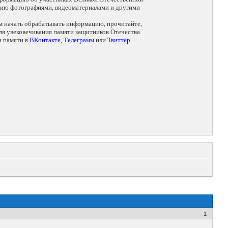
цию фотографиями, видеоматериалами и другими
ем начать обрабатывать информацию, прочитайте,
я увековечивания памяти защитников Отечества.
и памяти в
ВКонтакте
,
Телеграмм
или
Твиттер
.
1