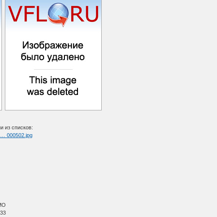
и из списков:
l … 000502.jpg
МО
 33