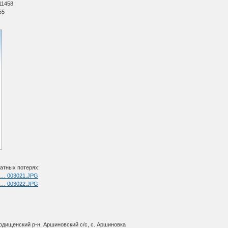
11458
55
атных потерях:
ul … 003021.JPG
ul … 003022.JPG
одищенский р-н, Аршиновский с/с, с. Аршиновка