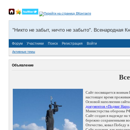
"Никто не забыт, ничто не забыто". Всенародная К
Форум
Участники
Поиск
Регистрация
Войти
Активные темы
Объявление
Все
Сайт посвящается воинам 
настоящее время проживаю
Основой наполнения сайта
документов «Подвиг Народ
Министерства обороны РФ
Сайт создан в надежде на
бережно сохраненными восп
Отечество, ковал Победу 
Сайт задуман, как народн