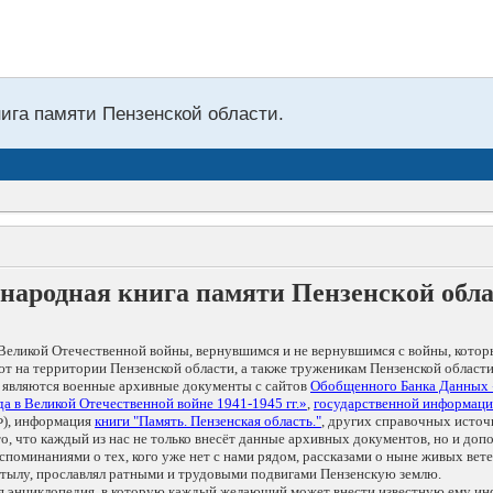
нига памяти Пензенской области.
народная книга памяти Пензенской обл
Великой Отечественной войны, вернувшимся и не вернувшимся с войны, котор
т на территории Пензенской области, а также труженикам Пензенской области
 являются военные архивные документы с сайтов
Обобщенного Банка Данных
а в Великой Отечественной войне 1941-1945 гг.»
,
государственной информаци
), информация
книги "Память. Пензенская область."
, других справочных источ
 то, что каждый из нас не только внесёт данные архивных документов, но и 
оминаниями о тех, кого уже нет с нами рядом, рассказами о ныне живых ветер
в тылу, прославлял ратными и трудовыми подвигами Пензенскую землю.
ая энциклопедия, в которую каждый желающий может внести известную ему и