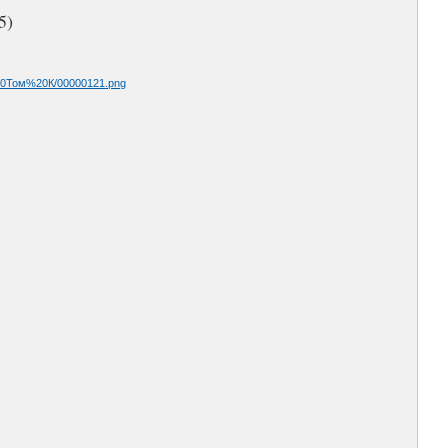
5)
%20Том%20К/00000121.png