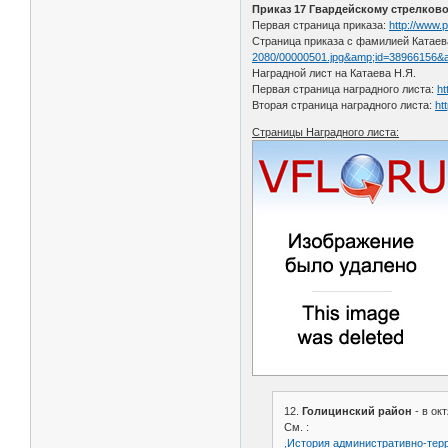
Приказ 17 Гвардейскому стрелковом
Первая страница приказа:
http://www.
Страница приказа с фамилией Катаев
2080/00000501.jpg&amp;id=38966156&
Наградной лист на Катаева Н.Я.
Первая страница наградного листа:
ht
Вторая страница наградного листа:
ht
Страницы Наградного листа:
12.
Голицинский район
- в ок
См. :
,История административно-тер