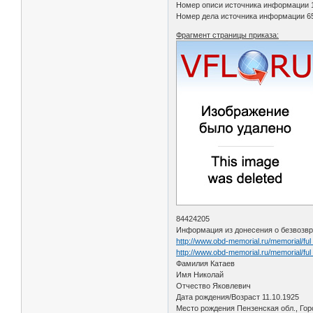
Номер описи источника информации 
Номер дела источника информации 6
Фрагмент страницы приказа:
84424205
Информация из донесения о безвозвр
http://www.obd-memorial.ru/memorial/f
http://www.obd-memorial.ru/memorial/f
Фамилия Катаев
Имя Николай
Отчество Яковлевич
Дата рождения/Возраст 11.10.1925
Место рождения Пензенская обл., Гор