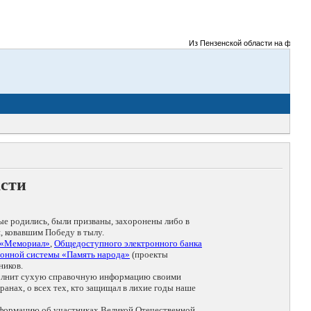
Из Пензенской области на фронты Вел
асти
ые родились, были призваны, захоронены либо в
, ковавшим Победу в тылу.
 «Мемориал»
,
Общедоступного электронного банка
онной системы «Память народа»
(проекты
ников.
дополнит сухую справочную информацию своими
анах, о всех тех, кто защищал в лихие годы наше
нформацию об участниках Великой Отечественной