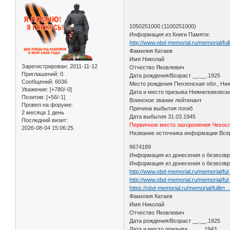
1050251000 (1100251000)
Информация из Книги Памяти:
http://www.obd-memorial.ru/memoria
Фамилия Катаев
Имя Николай
Зарегистрирован
: 2011-11-12
Отчество Яковлевич
Приглашений:
0
Дата рождения/Возраст __.__.1925
Сообщений:
6036
Место рождения Пензенская обл., Ни
Уважение:
[+780/-0]
Дата и место призыва Нижнеломовск
Позитив:
[+56/-1]
Воинское звание лейтенант
Провел на форуме:
Причина выбытия погиб
2 месяца 1 день
Дата выбытия 31.03.1945
Последний визит:
Первичное место захоронения Чехосл
2026-08-04 15:06:25
Название источника информации Всер
8674189
Информация из донесения о безвозвр
Информация из донесения о безвозвр
http://www.obd-memorial.ru/memorial/fu
http://www.obd-memorial.ru/memorial/fu
https://obd-memorial.ru/memorial/fullim
Фамилия Катаев
Имя Николай
Отчество Яковлевич
Дата рождения/Возраст __.__.1925
Дата и место призыва __.__.1943