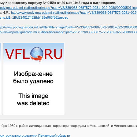
у Карпатскому корпусу № 045/н от 20 мая 1945 года о награждении.
podvignaroda.mil.ru/filter/filterimage?path=VS/339/033-0687572-2081+022-2080/0000050
а Н.Я.:
http://www.podvignaroda.mil.ru/filter/filterimage?path=VS/339/033-0687572-2081+022
amp;id1=1f9d724017482fbb425e963f861aecec
tp://www.podvignaroda.mil.ru/filter/filterimage?path=VS/339/033-0687572-2081+022-208
tp://www.podvignaroda.mil.ru/filter/filterimage?path=VS/339/033-0687572-2081+022-20
тябре 1959 г. район ликвидирован, территория передана в Мокшанский и Нижнеломовс
рриториального деления Пензенской области