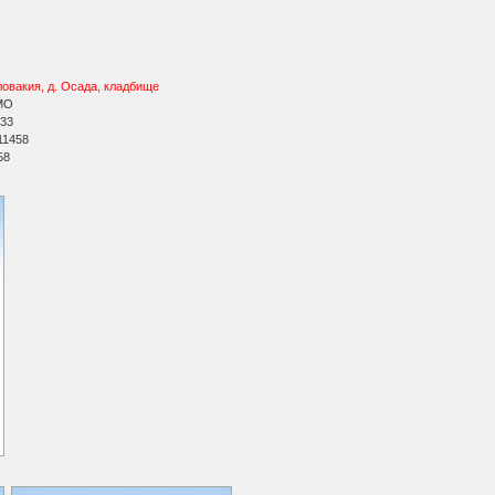
овакия, д. Осада, кладбище
МО
 33
11458
58