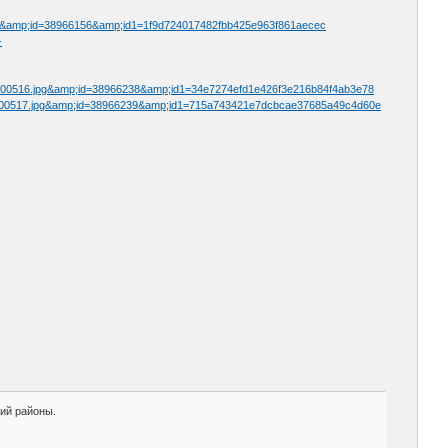
1.jpg&amp;id=38966156&amp;id1=1f9d724017482fbb425e963f861aecec
-
0/00000516.jpg&amp;id=38966238&amp;id1=34e7274efd1e426f3e216b84f4ab3e78
80/00000517.jpg&amp;id=38966239&amp;id1=715a743421e7dcbcae37685a49c4d60e
кий районы.