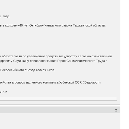
2 года.
ь в колхозе «40 лет Октября» Чиназского района Ташкентской области.
х обязательств по увеличению продажи государству сельскохозяйственной
оровичу Саулькину присвоено звание Героя Социалистического Труда с
 Всероссийского съезда колхозников.
зяйства агропромышленного комплекса Узбекской ССР. //Ведомости
сти.»
2