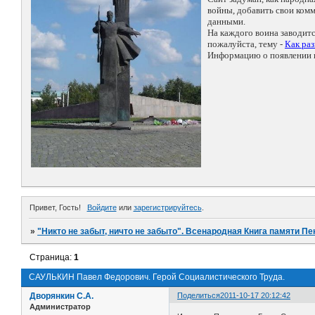
войны, добавить свои ко
данными.
На каждого воина заводит
пожалуйста, тему -
Как ра
Информацию о появлении н
Привет, Гость!
Войдите
или
зарегистрируйтесь
.
»
"Никто не забыт, ничто не забыто". Всенародная Книга памяти Пе
Страница:
1
САУЛЬКИН Павел Федорович. Герой Социалистического Труда.
Дворянкин С.А.
Поделиться
2011-10-17 20:12:42
Администратор