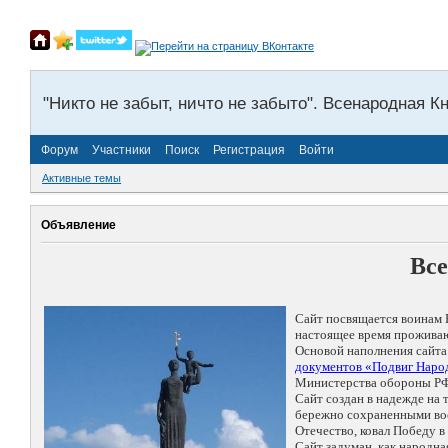
"Никто не забыт, ничто не забыто". Всенародная К
Форум
Участники
Поиск
Регистрация
Войти
Активные темы
Объявление
Все
Сайт посвящается воинам 
настоящее время проживаю
Основой наполнения сайта
документов «Подвиг Народ
Министерства обороны РФ
Сайт создан в надежде на
бережно сохраненными восп
Отечество, ковал Победу 
Сайт задуман, как народн