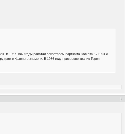
ря». В 1957-1960 годы работал секретарем парткома колхоза. С 1994 и
рудового Красного знамени. В 1986 году присвоено звание Героя
3