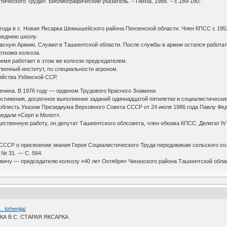
ического Труда». Библиографический указатель. – Пенза, 1988. – с.189-190:
 года в с. Новая Яксарка Шемышейского района Пензенской области. Член КПСС с 195
реднюю школу.
расную Армию. Служил в Ташкентской области. После службы в армии остался работат
рткома колхоза.
ремя работает в этом же колхозе председателем.
венный институт, по специальности агроном.
яйства Узбекской ССР.
енина. В 1976 году — орденом Трудового Красного Знамени.
тижения, досрочное выполнение заданий одиннадцатой пятилетки и социалистически
облесть Указом Президиума Верховного Совета СССР от 24 июля 1986 года Павлу Фед
медали «Серп и Молот».
ственную работу, он депутат Ташкентского облсовета, член обкома КПСС. Делегат IV
СССР о присвоении звания Героя Социалистического Труда передовикам сельского хо
№ 31. — С. 564.
вичу — председателю колхозу «40 лет Октября» Чиназского района Ташкентской обла
 tizhenija/
А В С. СТАРАЯ ЯКСАРКА