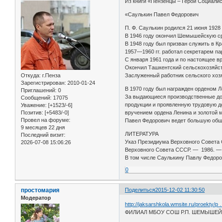
Из книги «Пензенцы – Герои Социалист
«Саулькин Павел Федорович
П. Ф. Саулькин родился 21 июня 1928
В 1946 году окончил Шемышейскую с
В 1948 году был призван служить в К
1957—1960 гг. работал секретарем па
С января 1961 года и по настоящее в
Окончил Ташкентский сельскохозяйст
Откуда:
г.Пенза
Заслуженный работник сельского хоз
Зарегистрирован
: 2010-01-24
В 1970 году был награжден орденом Л
Приглашений:
0
За выдающиеся производственные дос
Сообщений:
17075
продукции и проявленную трудовую д
Уважение:
[+1523/-6]
Позитив:
[+5483/-0]
вручением ордена Ленина и золотой 
Провел на форуме:
Павел Федорович ведет большую обще
9 месяцев 22 дня
ЛИТЕРАТУРА
Последний визит:
Указ Президиума Верховного Совета 
2026-07-08 15:06:26
Верховного Совета СССР. — 1986. — 
В том числе Саулькину Павлу Федоро
0
простомария
Поделиться
2015-12-02 11:30:50
Модератор
http://jaksarshkola.wmsite.ru/proekty/p …
ФИЛИАЛ МБОУ СОШ Р.П. ШЕМЫШЕЙК