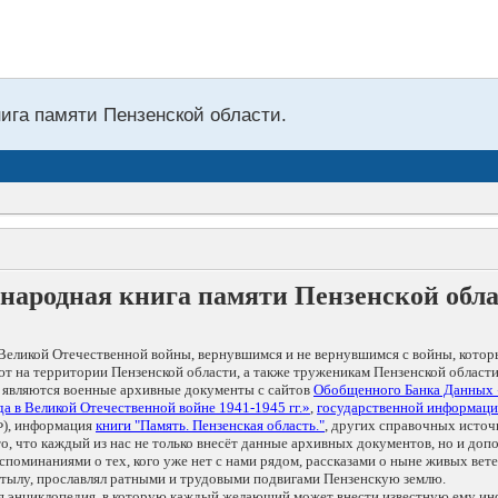
нига памяти Пензенской области.
народная книга памяти Пензенской обл
Великой Отечественной войны, вернувшимся и не вернувшимся с войны, котор
т на территории Пензенской области, а также труженикам Пензенской области
 являются военные архивные документы с сайтов
Обобщенного Банка Данных
а в Великой Отечественной войне 1941-1945 гг.»
,
государственной информаци
), информация
книги "Память. Пензенская область."
, других справочных источ
 то, что каждый из нас не только внесёт данные архивных документов, но и 
оминаниями о тех, кого уже нет с нами рядом, рассказами о ныне живых ветер
в тылу, прославлял ратными и трудовыми подвигами Пензенскую землю.
ая энциклопедия, в которую каждый желающий может внести известную ему и