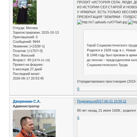
ПРОЕКТ «ИСТОРИЯ СЕЛА: ЛЮДИ, 
ИЗ ИСТОРИИ СЕЛ СТАРОЙ И НОВО
У ХРАБРЫХ ЕСТЬ ТОЛЬКО БЕССМЕ
ПРЕЗЕНТАЦИЯ "ЗЕМЛЯКИ - ГОРДОС
Откуда:
Москва
Зарегистрирован
: 2015-10-13
Приглашений:
0
Сообщений:
9944
Герой Социалистического труда
Уважение:
[+2328/-1]
Родился в 1928 году в с. Новая
Позитив:
[+1757/-0]
В 1948 году был призван в арми
Пол:
Женский
до пенсии – председателем кол
Возраст:
49
[1976-11-19]
Провел на форуме:
Социалистического Труда.
5 месяцев 27 дней
Последний визит:
2026-06-17 20:53:45
Отредактировано простомария (2015-1
0
Дворянкин С.А.
Поделиться
2017-06-21 10:55:11
Администратор
89 лет назад, 21 июня 1928г., родилс
0