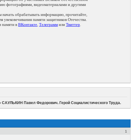
цию фотографиями, видеоматериалами и другими
ем начать обрабатывать информацию, прочитайте,
я увековечивания памяти защитников Отечества.
и памяти в
ВКонтакте
,
Телеграмм
или
Твиттер
.
»
САУЛЬКИН Павел Федорович. Герой Социалистического Труда.
1