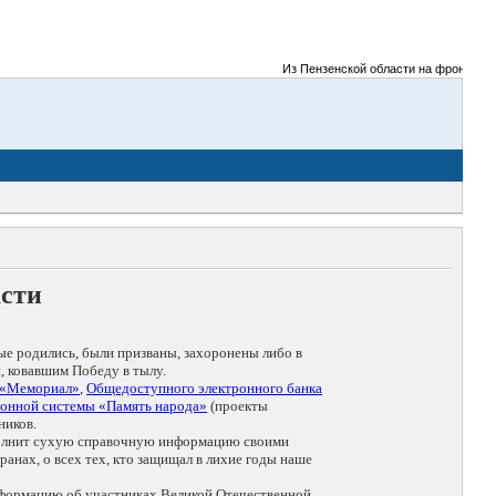
Из Пензенской области на фронты Велик
асти
ые родились, были призваны, захоронены либо в
, ковавшим Победу в тылу.
 «Мемориал»
,
Общедоступного электронного банка
онной системы «Память народа»
(проекты
ников.
дополнит сухую справочную информацию своими
анах, о всех тех, кто защищал в лихие годы наше
нформацию об участниках Великой Отечественной