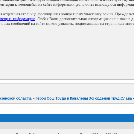
мментарии к имеющейся на сайте информации, дополнить имеющуюся информа
ся отдельная страница, посвященная конкретному участнику войны. Прежде ч
змещать информацию
. Любая Ваша дополнительная информация очень важна дл
овых сообщений на сайте можно узнавать, подписавшись на страничках книг
нзенской области.
»
Герои Соц. Труда и Кавалеры 3-х орденов Труд.Слава