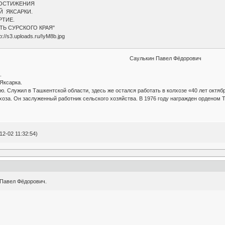
ДОСТИЖЕНИЯ
Й ЯКСАРКИ.
РТИЕ.
ТЬ СУРСКОГО КРАЯ"
Саулькин Павел Фёдорович
.
 Яксарка.
ю. Служил в Ташкентской области, здесь же остался работать в колхозе «40 лет октяб
хоза. Он заслуженный работник сельского хозяйства. В 1976 году награжден орденом Т
2-02 11:32:54)
я Павел Фёдорович.