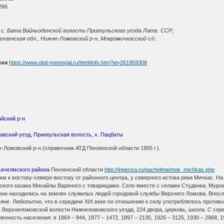
266
 с. Бата Вайньоденской волости Приекульского уезда Латв. ССР;
ензенская обл., Нижне-Ломовский р-н, Мокромичкасский с/с.
ния
https://www.obd-memorial.ru/html/info.htm?id=261959308
айский р-н
авский уезд, Приекульская волость, х. Пацбаты
-Ломовский р-н (справочник АТД Пензенской области 1955 г.).
ачелмского района
Пензенской области
http://inpenza.ru/pachelma/mok_michkas.php
 км к востоку-северо-востоку от районного центра, у северного истока реки Мичкас. Н
ского казака Михайлы Вареного с товарищами. Село вместе с селами Студенка, Муром
 они находились на землях служилых людей городовой службы Верхнего Ломова. Впосл
не. Любопытно, что в середине XIX веке по отношению к селу употреблялось противо
в Верхнеломовской волости Нижнеломовского уезда, 224 двора, церковь, школа. С сер
ность населения: в 1864 – 844, 1877 – 1472, 1897 – 2135, 1926 – 3125, 1930 – 2968, 19