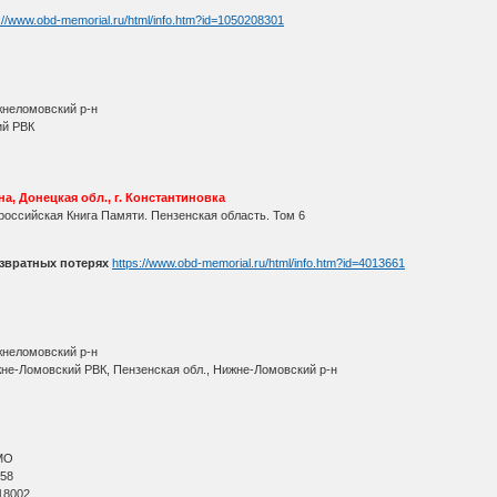
://www.obd-memorial.ru/html/info.htm?id=1050208301
жнеломовский р-н
ий РВК
а, Донецкая обл., г. Константиновка
оссийская Книга Памяти. Пензенская область. Том 6
звратных потерях
https://www.obd-memorial.ru/html/info.htm?id=4013661
жнеломовский р-н
жне-Ломовский РВК, Пензенская обл., Нижне-Ломовский р-н
МО
 58
18002