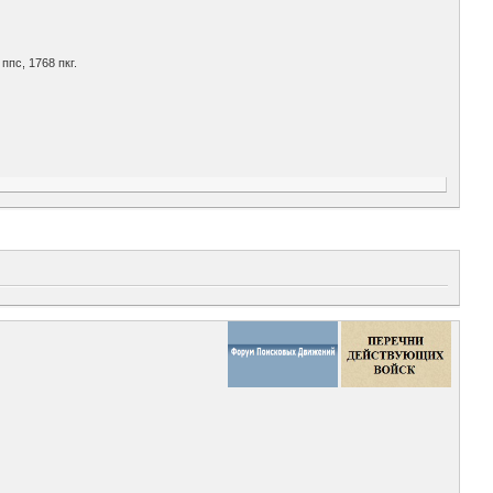
 ппс, 1768 пкг.