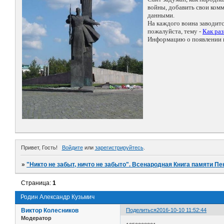
войны, добавить свои ко
данными.
На каждого воина заводит
пожалуйста, тему -
Как ра
Информацию о появлении н
Привет, Гость!
Войдите
или
зарегистрируйтесь
.
»
"Никто не забыт, ничто не забыто". Всенародная Книга памяти Пе
Страница:
1
Родин Александр Кузьмич
Виктор Колесников
Поделиться
2016-10-10 11:52:44
Модератор