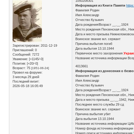
1050208301
Информация из Книги Памяти
https
Фамилия Родин
Имя Александр
Отчество Кузьмич
Дата рождения/Возраст __.__.1924
Место рождения Пензенская обл., Ни
Дата и место призыва Нижнеломовск
Воинское звание мл. сержант
Причина выбытия погиб
Зарегистрирован
: 2011-12-19
Дата выбытия 13.10.1944
Приглашений:
0
Первичное место захоронения
Украин
Сообщений:
7272
Название источника информации Всер
Уважение:
[+1145/-0]
Позитив:
[+20/-0]
4013661
Возраст:
75
[1951-06-24]
Информация из донесения о безво
Провел на форуме:
Фамилия Родин
3 месяца 29 дней
Имя Александр
Последний визит:
Отчество Кузьмич
2026-05-18 16:05:49
Дата рождения/Возраст __.__.1924
Место рождения Пензенская обл., Ни
Дата и место призыва __.__.1942, Ни
Последнее место службы 29 сд
Воинское звание мл. сержант
Причина выбытия убит
Дата выбытия 13.10.1944
Название источника информации ЦА
Номер фонда источника информации
Номер описи источника информации 