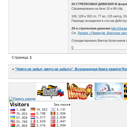
29 СТРЕЛКОВАЯ ДИВИЗИЯ III фор
Сформирована на базе 10 и 68 сбр.
106, 128 и 302 сп, 77 ап, 125 оиптд, 10
Периоды вхождения в состав Действующ
29-я стрелковая дивизия
http://rkkaw
См.
Латвия. г.Приекуле. Братское зах
Отредактировано Виктор Колесников (
0
Страница:
1
»
"Никто не забыт, ничто не забыто". Всенародная Книга памяти Пе