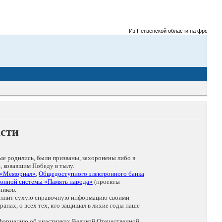
Из Пензенской области на фронты Вели
асти
ые родились, были призваны, захоронены либо в
, ковавшим Победу в тылу.
 «Мемориал»
,
Общедоступного электронного банка
онной системы «Память народа»
(проекты
ников.
дополнит сухую справочную информацию своими
анах, о всех тех, кто защищал в лихие годы наше
нформацию об участниках Великой Отечественной