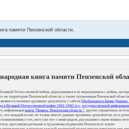
нига памяти Пензенской области.
народная книга памяти Пензенской обл
Великой Отечественной войны, вернувшимся и не вернувшимся с войны, котор
т на территории Пензенской области, а также труженикам Пензенской области
 являются военные архивные документы с сайтов
Обобщенного Банка Данных
а в Великой Отечественной войне 1941-1945 гг.»
,
государственной информаци
), информация
книги "Память. Пензенская область."
, других справочных источ
 то, что каждый из нас не только внесёт данные архивных документов, но и 
оминаниями о тех, кого уже нет с нами рядом, рассказами о ныне живых ветер
в тылу, прославлял ратными и трудовыми подвигами Пензенскую землю.
ая энциклопедия, в которую каждый желающий может внести известную ему и