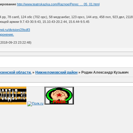
мирование
http://www.teatrskazka.com/Raznoe/Perec … 05_01.html
4 рр, 78 сапб, 124 обс (702 орс), 58 медсанбат, 123 орхз, 144 атр, 458 пхп, 923 двл, 2118
ей армии 9.7.43-30.9.43, 15.10.43-20.2.44, 15.6.44-9.5.45
wii.ru/division/29sdf3
оронение.
2018-09-23 23:22:48)
нзенской области.
»
Нижнеломовский район
»
Родин Александр Кузьмич