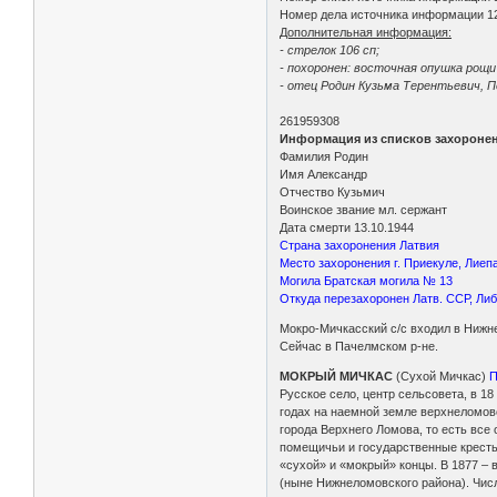
Номер дела источника информации 1
Дополнительная информация:
- стрелок 106 сп;
- похоронен: восточная опушка рощи
- отец Родин Кузьма Терентьевич, П
261959308
Информация из списков захороне
Фамилия Родин
Имя Александр
Отчество Кузьмич
Воинское звание мл. сержант
Дата смерти 13.10.1944
Страна захоронения Латвия
Место захоронения г. Приекуле, Лиеп
Могила Братская могила № 13
Откуда перезахоронен Латв. ССР, Либ
Мокро-Мичкасский с/с входил в Нижне
Сейчас в Пачелмском р-не.
МОКРЫЙ МИЧКАС
(Сухой Мичкас)
П
Русское село, центр сельсовета, в 18
годах на наемной земле верхнеломов
города Верхнего Ломова, то есть все
помещичьи и государственные крестья
«сухой» и «мокрый» концы. В 1877 – 
(ныне Нижнеломовского района). Числен