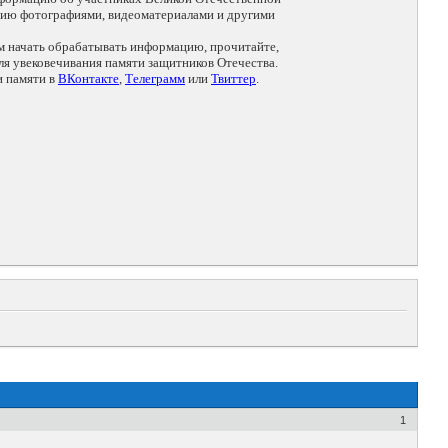
цию фотографиями, видеоматериалами и другими
ем начать обрабатывать информацию, прочитайте,
я увековечивания памяти защитников Отечества.
и памяти в
ВКонтакте
,
Телеграмм
или
Твиттер
.
1