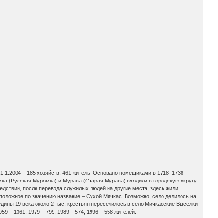
а 1.1.2004 – 185 хозяйств, 461 житель. Основано помещиками в 1718–1738
ка (Русская Муромка) и Мурава (Старая Мурава) входили в городскую округу
едствии, после перевода служилых людей на другие места, здесь жили
положное по значению название – Сухой Мичкас. Возможно, село делилось на
едины 19 века около 2 тыс. крестьян переселилось в село Мичкасские Выселки
59 – 1361, 1979 – 799, 1989 – 574, 1996 – 558 жителей.