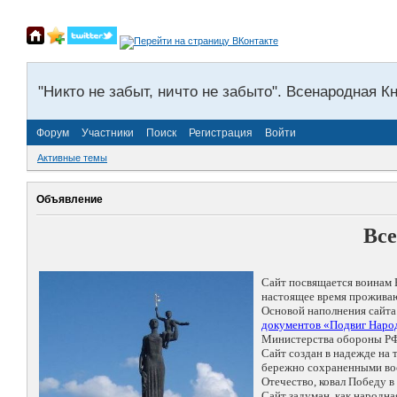
"Никто не забыт, ничто не забыто". Всенародная К
Форум
Участники
Поиск
Регистрация
Войти
Активные темы
Объявление
Все
Сайт посвящается воинам 
настоящее время проживаю
Основой наполнения сайта
документов «Подвиг Народ
Министерства обороны РФ
Сайт создан в надежде на
бережно сохраненными восп
Отечество, ковал Победу 
Сайт задуман, как народн