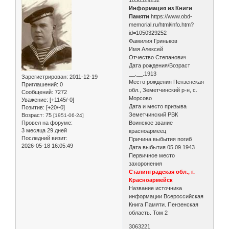
Информация из Книги
Памяти
https://www.obd-
memorial.ru/html/info.htm?
id=1050329252
Фамилия Гриньков
Имя Алексей
Отчество Степанович
Дата рождения/Возраст
__.__.1913
Зарегистрирован
: 2011-12-19
Место рождения Пензенская
Приглашений:
0
обл., Земетчинский р-н, с.
Сообщений:
7272
Морсово
Уважение:
[+1145/-0]
Дата и место призыва
Позитив:
[+20/-0]
Земетчинский РВК
Возраст:
75
[1951-06-24]
Провел на форуме:
Воинское звание
3 месяца 29 дней
красноармеец
Последний визит:
Причина выбытия погиб
2026-05-18 16:05:49
Дата выбытия 05.09.1943
Первичное место
захоронения
Сталинградская обл., г.
Красноармейск
Название источника
информации Всероссийская
Книга Памяти. Пензенская
область. Том 2
3063221