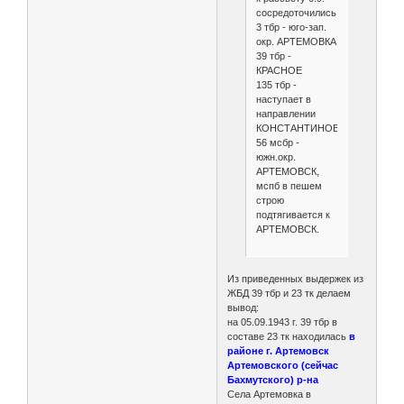
сосредоточились:
3 тбр - юго-зап.
окр. АРТЕМОВКА
39 тбр -
КРАСНОЕ
135 тбр -
наступает в
направлении
КОНСТАНТИНОВКА
56 мсбр -
южн.окр.
АРТЕМОВСК,
мспб в пешем
строю
подтягивается к
АРТЕМОВСК.
Из приведенных выдержек из
ЖБД 39 тбр и 23 тк делаем
вывод:
на 05.09.1943 г. 39 тбр в
составе 23 тк находилась
в
районе г. Артемовск
Артемовского (сейчас
Бахмутского) р-на
Села Артемовка в