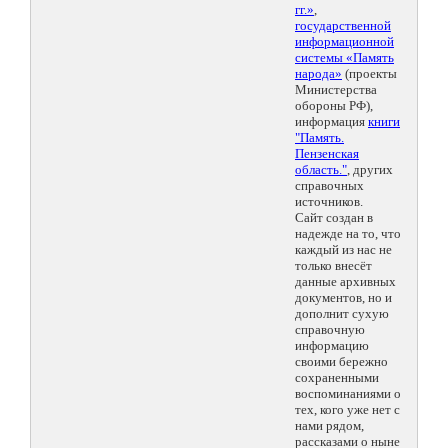
гг.»
,
государственной
информационной
системы «Память
народа»
(проекты
Министерства
обороны РФ),
информация
книги
"Память.
Пензенская
область."
, других
справочных
источников.
Сайт создан в
надежде на то, что
каждый из нас не
только внесёт
данные архивных
документов, но и
дополнит сухую
справочную
информацию
своими бережно
сохраненными
воспоминаниями о
тех, кого уже нет с
нами рядом,
рассказами о ныне