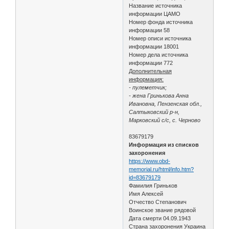
Название источника
информации ЦАМО
Номер фонда источника
информации 58
Номер описи источника
информации 18001
Номер дела источника
информации 772
Дополнительная
информация:
- пулеметчик;
- жена Гринькова Анна
Ивановна, Пензенская обл.,
Салтыковский р-н,
Марковский с/с, с. Черново
83679179
Информация из списков
захоронения
https://www.obd-
memorial.ru/html/info.htm?
id=83679179
Фамилия Гриньков
Имя Алексей
Отчество Степанович
Воинское звание рядовой
Дата смерти 04.09.1943
Страна захоронения Украина