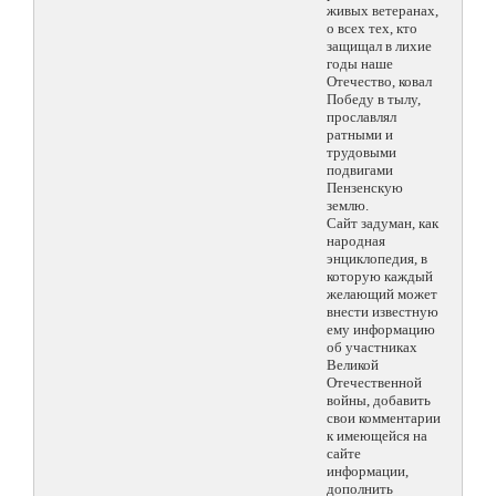
живых ветеранах,
о всех тех, кто
защищал в лихие
годы наше
Отечество, ковал
Победу в тылу,
прославлял
ратными и
трудовыми
подвигами
Пензенскую
землю.
Сайт задуман, как
народная
энциклопедия, в
которую каждый
желающий может
внести известную
ему информацию
об участниках
Великой
Отечественной
войны, добавить
свои комментарии
к имеющейся на
сайте
информации,
дополнить