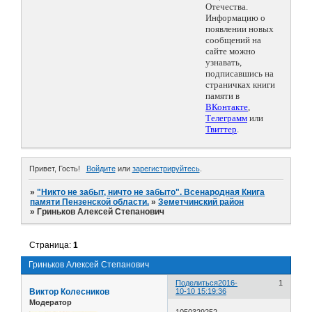
Отечества.
Информацию о
появлении новых
сообщений на
сайте можно
узнавать,
подписавшись на
страничках книги
памяти в
ВКонтакте
,
Телеграмм
или
Твиттер
.
Привет, Гость!
Войдите
или
зарегистрируйтесь
.
»
"Никто не забыт, ничто не забыто". Всенародная Книга
памяти Пензенской области.
»
Земетчинский район
»
Гриньков Алексей Степанович
Страница:
1
Гриньков Алексей Степанович
Поделиться
2016-
1
Виктор Колесников
10-10 15:19:36
Модератор
1050329252