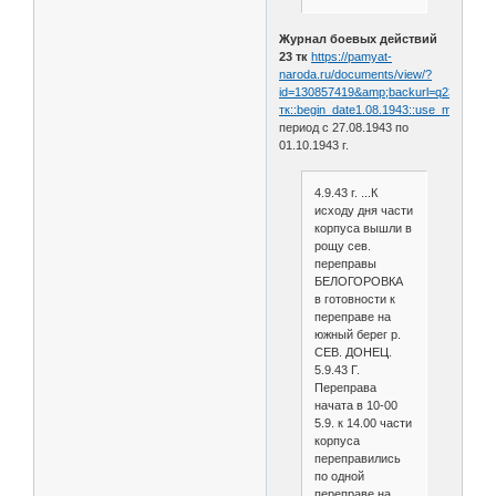
Журнал боевых действий
23 тк
https://pamyat-
naroda.ru/documents/view/?
id=130857419&amp;backurl=q23
тк::begin_date1.08.1943::use_main_strin
период с 27.08.1943 по
01.10.1943 г.
4.9.43 г. ...К
исходу дня части
корпуса вышли в
рощу сев.
переправы
БЕЛОГОРОВКА
в готовности к
переправе на
южный берег р.
СЕВ. ДОНЕЦ.
5.9.43 Г.
Переправа
начата в 10-00
5.9. к 14.00 части
корпуса
переправились
по одной
переправе на