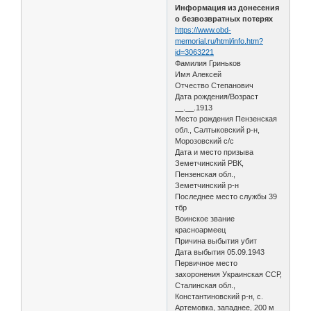
Информация из донесения
о безвозвратных потерях
https://www.obd-
memorial.ru/html/info.htm?
id=3063221
Фамилия Гриньков
Имя Алексей
Отчество Степанович
Дата рождения/Возраст
__.__.1913
Место рождения Пензенская
обл., Салтыковский р-н,
Морозовский с/с
Дата и место призыва
Земетчинский РВК,
Пензенская обл.,
Земетчинский р-н
Последнее место службы 39
тбр
Воинское звание
красноармеец
Причина выбытия убит
Дата выбытия 05.09.1943
Первичное место
захоронения Украинская ССР,
Сталинская обл.,
Константиновский р-н, с.
Артемовка, западнее, 200 м