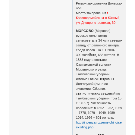
Регион захоронения Донецкая
обл.
Место захоронения
г.
Красноармейск, м-н Южный,
ул. Днепропетровская, 30
МОРСОВО
(Марсово),
русское село, центр
сельсовета, в 34 км к северо-
западу от районного центра,
среди лесов. На 1.1.2004 –
300 хозяйств, 633 жителя. В
1888 году в составе
Салтыковской волости
Моршанского уезда
Тамбовской губернии,
имение Ольги Петровны
Долгорукой (см. о ее
экономии: Сборник
статистических сведений по
Тамбовской губернии, том 15,
с. 50-57). Численность
населения: в 1862 – 252, 1959
– 1778, 1979 – 1049, 1989 –
1014, 1996 – 801 житель.
http://inpenza.ru/zemetchino/settlements
existing.php