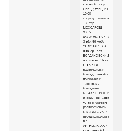
южный берег р.
СЕВ. ДОНЕЦ и к
16.00
сосредоточились:
135 тбр -
МЕССАРОШ
39 тбр -
свх.ЗОЛОТАРЕВКА
3 тбр, 56 мсбр -
ЗОЛОТАРЕВКА
штакор - свх.
БОГДАНОВСКИЙ
арт. части: ЗА на
ОП в р-не
расположения
бригад, 5 иптабр
по полкам с
танковыми
бригадами.
6.9.43 г. С 19.00 к
исходу дня части
устным боевым
распоряжением
командира 23 тк
передислоцированы
в р-н
АРТЕМОВСКА и
к рассвету 6.9.