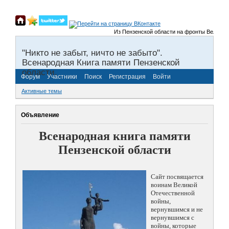
Из Пензенской области на фронты Великой Оте
"Никто не забыт, ничто не забыто".
Всенародная Книга памяти Пензенской
области.
Форум
Участники
Поиск
Регистрация
Войти
Активные темы
Объявление
Всенародная книга памяти
Пензенской области
Сайт посвящается
воинам Великой
Отечественной
войны,
вернувшимся и не
вернувшимся с
войны, которые