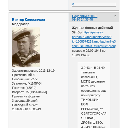
0
Поделиться
2018-
2
Виктор Колесников
09-20 14:38:48
Модератор
Журнал боевых действий
39 тбр
https://pamyat-
naroda.ru/documents/view/?
id=130857421&amp;backurl=q39
тбр::use_main_stringtrue::groupjbd::typ
период с 02.09.1943 по
15.09.1943 г.
3.9.43 г. В 21.40
Зарегистрирован
: 2011-12-19
танковые
Приглашений:
0
батальоны,
Сообщений:
7272
МСПБ десантом
Уважение:
[+1145/-0]
на танках
Позитив:
[+20/-0]
совершили марш
Возраст:
75
[1951-06-24]
по маршруту:
Провел на форуме:
ТИХОЦКИЙ,
3 месяца 29 дней
БОЛ.
Последний визит:
ЕРЕМОВКА, ст.
2026-05-18 16:05:49
СВЯТОГОРСКАЯ,
ЯРОВАЯ,
ДРОБЫШЕВО.
4.9.43 г. Штабриг,