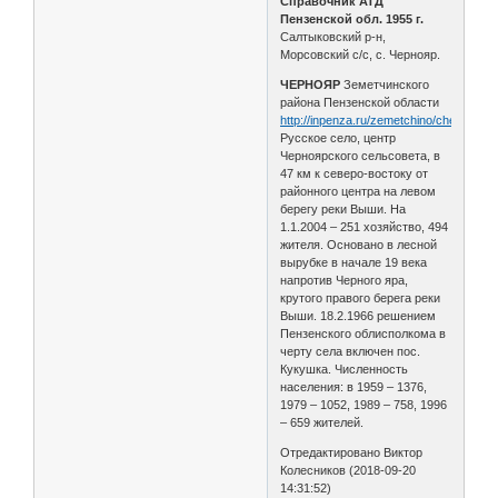
Справочник АТД
Пензенской обл. 1955 г.
Салтыковский р-н,
Морсовский с/с, с. Чернояр.
ЧЕРНОЯР
Земетчинского
района Пензенской области
http://inpenza.ru/zemetchino/chernoyar.
Русское село, центр
Черноярского сельсовета, в
47 км к северо-востоку от
районного центра на левом
берегу реки Выши. На
1.1.2004 – 251 хозяйство, 494
жителя. Основано в лесной
вырубке в начале 19 века
напротив Черного яра,
крутого правого берега реки
Выши. 18.2.1966 решением
Пензенского облисполкома в
черту села включен пос.
Кукушка. Численность
населения: в 1959 – 1376,
1979 – 1052, 1989 – 758, 1996
– 659 жителей.
Отредактировано Виктор
Колесников (2018-09-20
14:31:52)