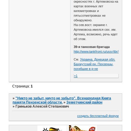
окресностях г. Артемовска на
картах военных лет
километровках и
пятьсотметровках не
обнаружено.
На сев.вост. окраине г.
Артемовска имелся свх. им.
Артема, возможно, речь идет
об этом.
39-я танковая бригада
http://www.tankfront.ru/ussr/tbr/tbr039.h
См.
Украина. Донецкая обл.
Бахмутский рн. Пензенцы,
погибшие в р-не
+1
Страница:
1
»
"Никто не забыт, ничто не забыто". Всенародная Книга
памяти Пензенской области.
»
Земетчинский район
»
Гриньков Алексей Степанович
создать бесплатный форум