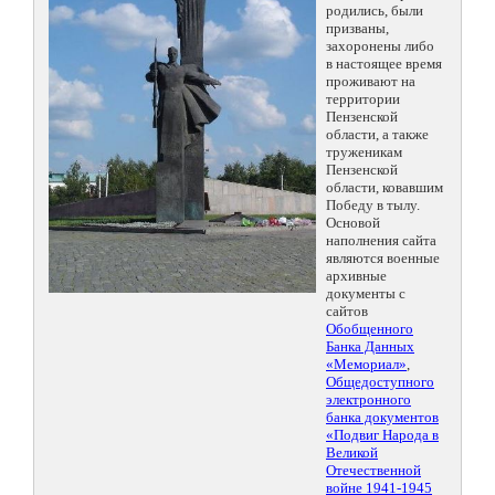
родились, были
призваны,
захоронены либо
в настоящее время
проживают на
территории
Пензенской
области, а также
труженикам
Пензенской
области, ковавшим
Победу в тылу.
Основой
наполнения сайта
являются военные
архивные
документы с
сайтов
Обобщенного
Банка Данных
«Мемориал»
,
Общедоступного
электронного
банка документов
«Подвиг Народа в
Великой
Отечественной
войне 1941-1945