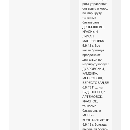
рота управления
совершили марш
по маршруту
танковых
батальонов,
ДРОБЫШЕВО,
КРАСНЫЙ
ЛИМАН,
МАСЛЯКОВКА.
5.9.43 г. Все
части бригады
продолжают
двигаться по
маршрутукорпуса:НОВО-
ДУБРОВСКИЙ,
КАМЕНКА,
МЕССОРОШ,
БЕРЕСТОВАЯ,БЕЛОГОРОВКА.
6.9.43 Г. ... им.
БУДЕННОГО, г.
АРТЕМОВСК,
КРАСНОЕ,
танковые
батальоны и
МСПБ -
КОНСТАНТИНОВКА.
8.9.43 г. Бригада,
выполняя боевой