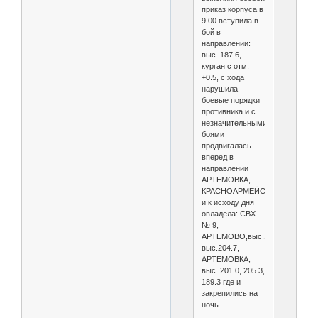
приказ корпуса в
9.00 вступила в
бой в
направлении:
выс. 187.6,
курган с отм.
+0.5, с хода
нарушила
боевые порядки
противника и с
незначительными
боями
продвигалась
вперед в
направлении
АРТЕМОВКА,
КРАСНОАРМЕЙСКОЕ
и к исходу дня
овладела: СВХ.
№ 9,
АРТЕМОВО,выс.196.6,
выс.204.7,
АРТЕМОВКА,
выс. 201.0, 205.3,
189.3 где и
закрепились на
ночь...