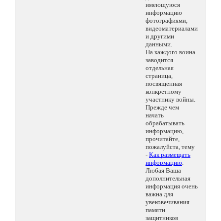
имеющуюся
информацию
фотографиями,
видеоматериалами
и другими
данными.
На каждого воина
заводится
отдельная
страница,
посвященная
конкретному
участнику войны.
Прежде чем
начать
обрабатывать
информацию,
прочитайте,
пожалуйста, тему
-
Как размещать
информацию
.
Любая Ваша
дополнительная
информация очень
важна для
увековечивания
памяти
защитников