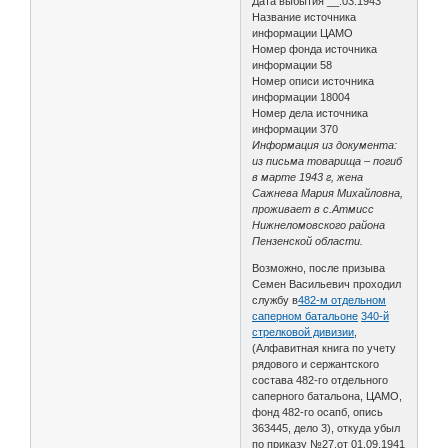
Дата выбытия __.03.1943
Название источника
информации ЦАМО
Номер фонда источника
информации 58
Номер описи источника
информации 18004
Номер дела источника
информации 370
Информация из документа:
из письма товарища – погиб
в марте 1943 г, жена
Сажнева Мария Михайловна,
проживает в с.Атмисс
Нижнеломовского района
Пензенской области.
Возможно, после призыва
Семен Васильевич проходил
службу в
482-м отдельном
саперном батальоне
340-й
стрелковой дивизии
,
(Алфавитная книга по учету
рядового и сержантского
состава 482-го отдельного
саперного батальона, ЦАМО,
фонд 482-го осапб, опись
363445, дело 3), откуда убыл
по приказу №27.от 01.09.1941