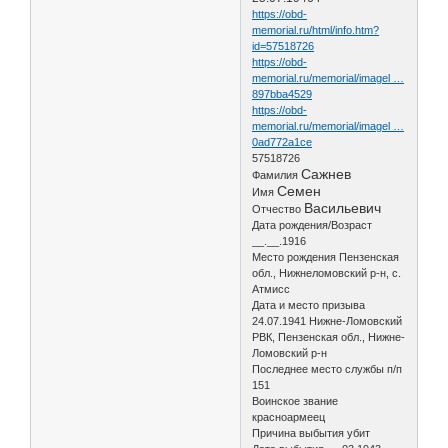
https://obd-
memorial.ru/html/info.htm?
id=57518726
https://obd-
memorial.ru/memorial/imagel …
897bba4529
https://obd-
memorial.ru/memorial/imagel …
0ad772a1ce
57518726
Сажнев
Фамилия
Семен
Имя
Васильевич
Отчество
Дата рождения/Возраст
__.__.1916
Место рождения Пензенская
обл., Нижнеломовский р-н, с.
Атмисс
Дата и место призыва
24.07.1941 Нижне-Ломовский
РВК, Пензенская обл., Нижне-
Ломовский р-н
Последнее место службы п/п
151
Воинское звание
красноармеец
Причина выбытия убит