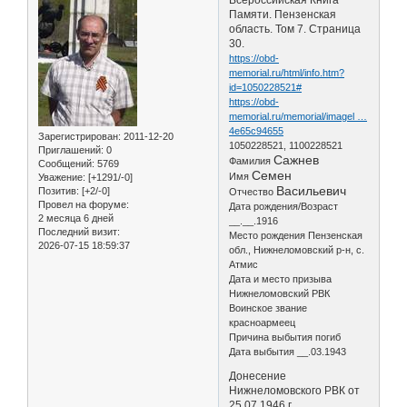
Памяти. Пензенская
область. Том 7. Страница
30.
https://obd-
memorial.ru/html/info.htm?
id=1050228521#
https://obd-
memorial.ru/memorial/imagel …
4e65c94655
Зарегистрирован
: 2011-12-20
1050228521, 1100228521
Приглашений:
0
Сажнев
Фамилия
Сообщений:
5769
Семен
Имя
Уважение:
[+1291/-0]
Васильевич
Позитив:
[+2/-0]
Отчество
Провел на форуме:
Дата рождения/Возраст
2 месяца 6 дней
__.__.1916
Последний визит:
Место рождения Пензенская
2026-07-15 18:59:37
обл., Нижнеломовский р-н, с.
Атмис
Дата и место призыва
Нижнеломовский РВК
Воинское звание
красноармеец
Причина выбытия погиб
Дата выбытия __.03.1943
Донесение
Нижнеломовского РВК от
25.07.1946 г