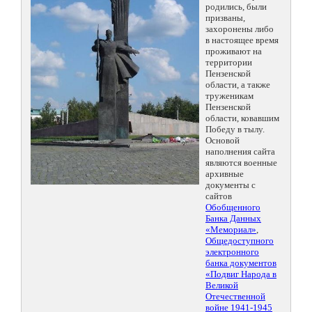
родились, были
призваны,
захоронены либо
в настоящее время
проживают на
территории
Пензенской
области, а также
труженикам
Пензенской
области, ковавшим
Победу в тылу.
Основой
наполнения сайта
являются военные
архивные
документы с
сайтов
Обобщенного
Банка Данных
«Мемориал»
,
Общедоступного
электронного
банка документов
«Подвиг Народа в
Великой
Отечественной
войне 1941-1945