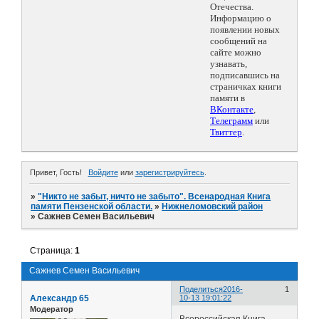
Отечества.
Информацию о
появлении новых
сообщений на
сайте можно
узнавать,
подписавшись на
страничках книги
памяти в
ВКонтакте
,
Телеграмм
или
Твиттер
.
Привет, Гость!
Войдите
или
зарегистрируйтесь
.
»
"Никто не забыт, ничто не забыто". Всенародная Книга
памяти Пензенской области.
»
Нижнеломовский район
»
Сажнев Семен Васильевич
Страница:
1
Сажнев Семен Васильевич
Поделиться
2016-
1
Александр 65
10-13 19:01:22
Модератор
Всероссийская Книга