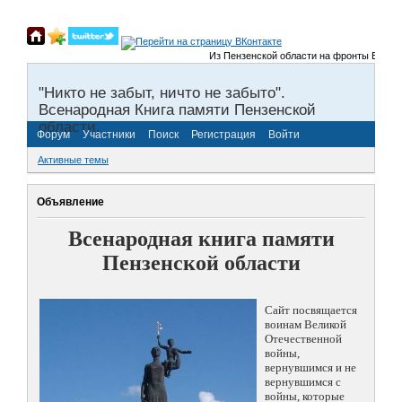
Из Пензенской области на фронты Великой 
"Никто не забыт, ничто не забыто".
Всенародная Книга памяти Пензенской
области.
Форум
Участники
Поиск
Регистрация
Войти
Активные темы
Объявление
Всенародная книга памяти
Пензенской области
Сайт посвящается
воинам Великой
Отечественной
войны,
вернувшимся и не
вернувшимся с
войны, которые