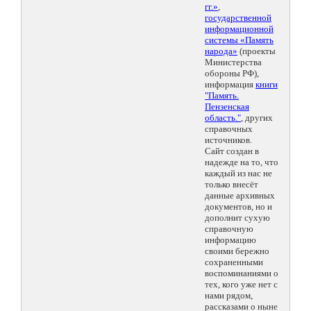
гг.»
,
государственной
информационной
системы «Память
народа»
(проекты
Министерства
обороны РФ),
информация
книги
"Память.
Пензенская
область."
, других
справочных
источников.
Сайт создан в
надежде на то, что
каждый из нас не
только внесёт
данные архивных
документов, но и
дополнит сухую
справочную
информацию
своими бережно
сохраненными
воспоминаниями о
тех, кого уже нет с
нами рядом,
рассказами о ныне