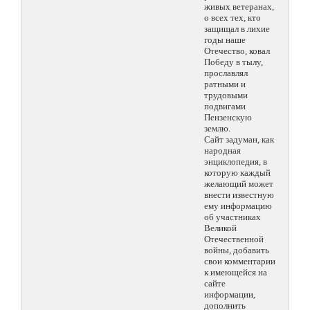
живых ветеранах,
о всех тех, кто
защищал в лихие
годы наше
Отечество, ковал
Победу в тылу,
прославлял
ратными и
трудовыми
подвигами
Пензенскую
землю.
Сайт задуман, как
народная
энциклопедия, в
которую каждый
желающий может
внести известную
ему информацию
об участниках
Великой
Отечественной
войны, добавить
свои комментарии
к имеющейся на
сайте
информации,
дополнить