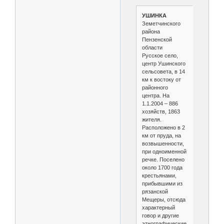
УШИНКА
Земетчинского
района
Пензенской
области
Русское село,
центр Ушинского
сельсовета, в 14
км к востоку от
районного
центра. На
1.1.2004 – 886
хозяйств, 1863
жителя.
Расположено в 2
км от пруда, на
возвышенности,
при одноименной
речке. Поселено
около 1700 года
крестьянами,
прибывшими из
рязанской
Мещеры, отсюда
характерный
говор и другие
этнографические