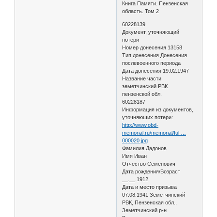
Книга Памяти. Пензенская
область. Том 2
60228139
Документ, уточняющий
потери
Номер донесения 13158
Тип донесения Донесения
послевоенного периода
Дата донесения 19.02.1947
Название части
земетчинский РВК
пензенской обл.
60228187
Информация из документов,
уточняющих потери:
http://www.obd-
memorial.ru/memorial/ful …
000020.jpg
Фамилия Дадонов
Имя Иван
Отчество Семенович
Дата рождения/Возраст
__.__.1912
Дата и место призыва
07.08.1941 Земетчинский
РВК, Пензенская обл.,
Земетчинский р-н