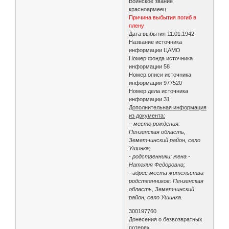
Воинское звание
красноармеец
Причина выбытия погиб в
плену
Дата выбытия 11.01.1942
Название источника
информации ЦАМО
Номер фонда источника
информации 58
Номер описи источника
информации 977520
Номер дела источника
информации 31
Дополнительная информация
из документа:
– место рождения:
Пензенская область,
Земетчинский район, село
Ушинка;
- родственники: жена -
Наталия Федоровна;
- адрес места жительства
родственников: Пензенская
область, Земетчинский
район, село Ушинка.
300197760
Донесения о безвозвратных
потерях