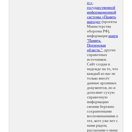
гг.»
,
государственной
информационной
системы «Память
народа»
(проекты
Министерства
обороны РФ),
информация
книги
"Память.
Пензенская
область."
, других
справочных
источников.
Сайт создан в
надежде на то, что
каждый из нас не
только внесёт
данные архивных
документов, но и
дополнит сухую
справочную
информацию
своими бережно
сохраненными
воспоминаниями о
тех, кого уже нет с
нами рядом,
рассказами о ныне