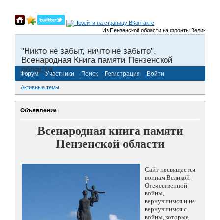
Из Пензенской области на фронты Великой Отечес
"Никто не забыт, ничто не забыто".
Всенародная Книга памяти Пензенской
области.
Форум
Участники
Поиск
Регистрация
Войти
Активные темы
Объявление
Всенародная книга памяти
Пензенской области
Сайт посвящается
воинам Великой
Отечественной
войны,
вернувшимся и не
вернувшимся с
войны, которые