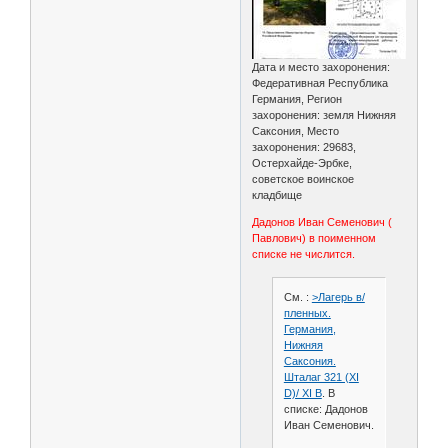
Дата и место захоронения:
Федеративная Республика
Германия, Регион
захоронения: земля Нижняя
Саксония, Место
захоронения: 29683,
Остерхайде-Эрбке,
советское воинское
кладбище
Дадонов Иван Семенович (
Павлович) в поименном
списке не числится.
См. :
>Лагерь в/
пленных.
Германия,
Нижняя
Саксония.
Шталаг 321 (XI
D)/ XI В
. В
списке: Дадонов
Иван Семенович.