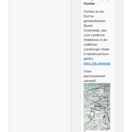
Oerbke
Oerbke ist ein
Dorf im
gemeindefreien
Bezirk
Osterheide, das
zum Landkreis
Heidekreis in der
südlichen
Lüneburger Heide
in Niedersachsen
gehört.
https://de.wikipedia.org/wiki/Oerb
План
расположения
лагерей: