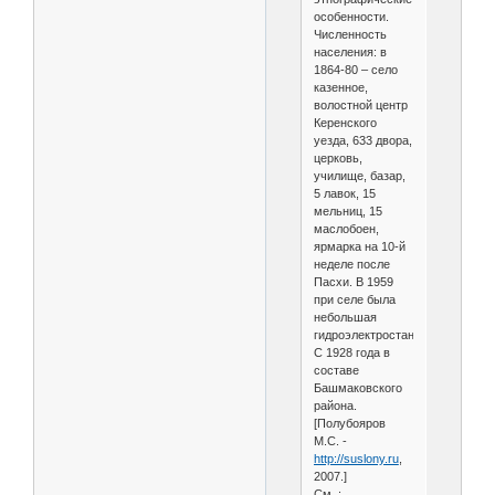
особенности.
Численность
населения: в
1864-80 – село
казенное,
волостной центр
Керенского
уезда, 633 двора,
церковь,
училище, базар,
5 лавок, 15
мельниц, 15
маслобоен,
ярмарка на 10-й
неделе после
Пасхи. В 1959
при селе была
небольшая
гидроэлектростанция.
С 1928 года в
составе
Башмаковского
района.
[Полубояров
М.С. -
http://suslony.ru
,
2007.]
См. :