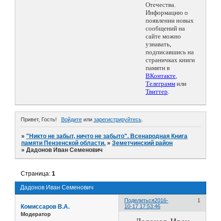
Отечества.
Информацию о
появлении новых
сообщений на
сайте можно
узнавать,
подписавшись на
страничках книги
памяти в
ВКонтакте
,
Телеграмм
или
Твиттер
.
Привет, Гость!
Войдите
или
зарегистрируйтесь
.
»
"Никто не забыт, ничто не забыто". Всенародная Книга
памяти Пензенской области.
»
Земетчинский район
»
Дадонов Иван Семенович
Страница:
1
Дадонов Иван Семенович
Поделиться
2016-
1
Комиссаров В.А.
10-17 17:53:46
Модератор
Дадонов Иван