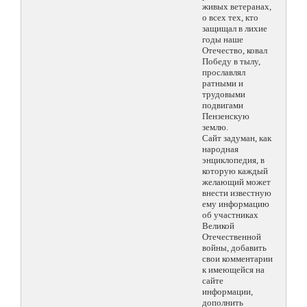
живых ветеранах,
о всех тех, кто
защищал в лихие
годы наше
Отечество, ковал
Победу в тылу,
прославлял
ратными и
трудовыми
подвигами
Пензенскую
землю.
Сайт задуман, как
народная
энциклопедия, в
которую каждый
желающий может
внести известную
ему информацию
об участниках
Великой
Отечественной
войны, добавить
свои комментарии
к имеющейся на
сайте
информации,
дополнить