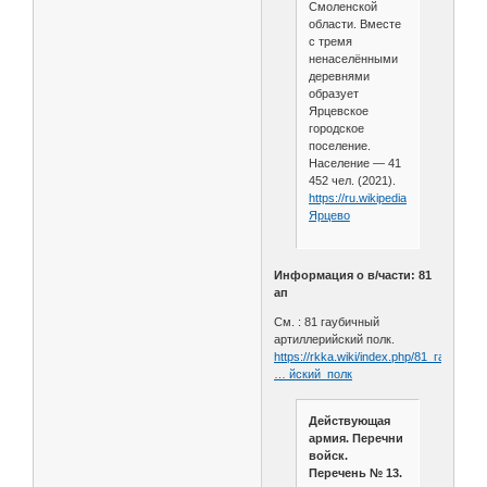
Смоленской
области. Вместе
с тремя
ненаселёнными
деревнями
образует
Ярцевское
городское
поселение.
Население — 41
452 чел. (2021).
https://ru.wikipedia.org/wiki/
Ярцево
Информация о в/части: 81
ап
См. : 81 гаубичный
артиллерийский полк.
https://rkka.wiki/index.php/81_гаубичны
… йский_полк
Действующая
армия. Перечни
войск.
Перечень № 13.