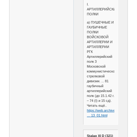
I.
АРТИЛЛЕРИЙСКИЕ
ПОЛКИ
а) ПУШЕЧНЫЕ И
ГАУБИЧНЫЕ
ПОЛКИ
ВОЙСКОВОЙ
АРТИЛЛЕРИИ И
АРТИЛЛЕРИИ
РГК
Артиллерийский
полк 3
Московской
коммунистической
стрелковой
дивизии. ... 81
гаубичный
артиллерийский
полк (до 15.1.42 г.
– 74 (I) и 15 сд).
Читать ещё..
https://web.archive.org/web/201
… 13_01.html
Stalag XI D (321)