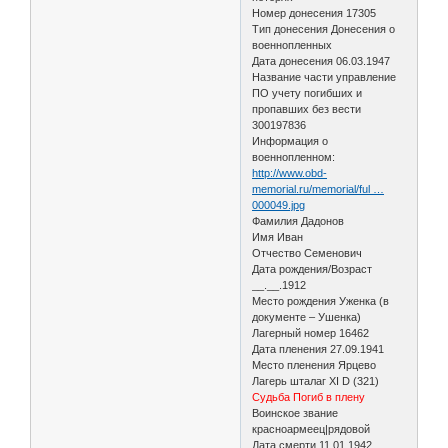
Номер донесения 17305
Тип донесения Донесения о
военнопленных
Дата донесения 06.03.1947
Название части управление
ПО учету погибших и
пропавших без вести
300197836
Информация о
военнопленном:
http://www.obd-
memorial.ru/memorial/ful …
000049.jpg
Фамилия Дадонов
Имя Иван
Отчество Семенович
Дата рождения/Возраст
__.__.1912
Место рождения Уженка (в
документе – Ушенка)
Лагерный номер 16462
Дата пленения 27.09.1941
Место пленения Ярцево
Лагерь шталаг XI D (321)
Судьба Погиб в плену
Воинское звание
красноармеец|рядовой
Дата смерти 11.01.1942