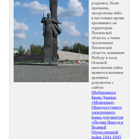
родились, были
призваны,
захоронены либо
в настоящее время
проживают на
территории
Пензенской
области, а также
труженикам
Пензенской
области, ковавшим
Победу в тылу.
Основой
наполнения сайта
являются военные
архивные
документы с
сайтов
Обобщенного
Банка Данных
«Мемориал»
,
Общедоступного
электронного
банка документов
«Подвиг Народа в
Великой
Отечественной
войне 1941-1945