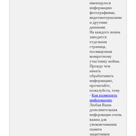
имеющуюся
информацию
фотографиями,
видеоматериалами
и другими
данными.
На каждого воина
заводится
отдельная
страница,
посвященная
конкретному
участнику войны.
Прежде чем
начать
обрабатывать
информацию,
прочитайте,
пожалуйста, тему
-
Как размещать
информацию
.
Любая Ваша
дополнительная
информация очень
важна для
увековечивания
памяти
защитников