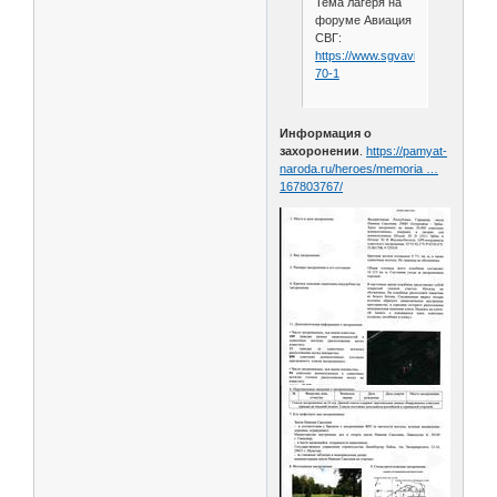
Тема лагеря на
форуме Авиация
СВГ:
https://www.sgvavia.ru/forum/814
70-1
Информация о
захоронении
.
https://pamyat-
naroda.ru/heroes/memoria …
167803767/