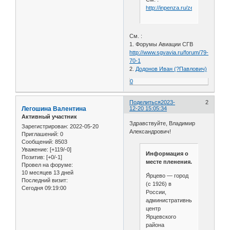
http://inpenza.ru/zemetchino/ushi
См. :
1. Форумы Авиации СГВ
http://www.sgvavia.ru/forum/79-
70-1
2.
Додонов Иван (?Павлович)
0
Поделиться
2023-
2
Легошина Валентина
12-20 15:05:34
Активный участник
Здравствуйте, Владимир
Зарегистрирован
: 2022-05-20
Александрович!
Приглашений:
0
Сообщений:
8503
Уважение:
[+119/-0]
Информация о
Позитив:
[+0/-1]
месте пленения.
Провел на форуме:
10 месяцев 13 дней
Я́рцево — город
Последний визит:
(с 1926) в
Сегодня 09:19:00
России,
административный
центр
Ярцевского
района