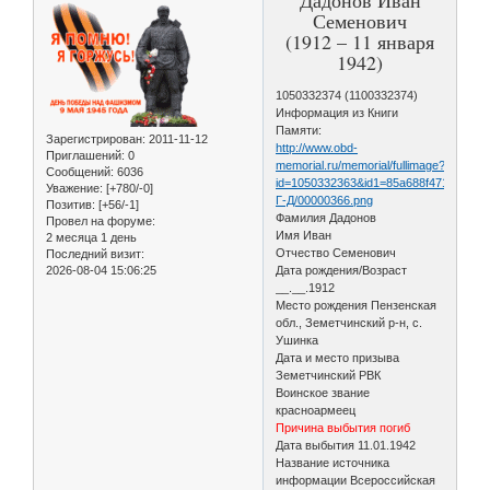
Семенович
(1912 – 11 января
1942)
1050332374 (1100332374)
Информация из Книги
Памяти:
Зарегистрирован
: 2011-11-12
http://www.obd-
Приглашений:
0
memorial.ru/memorial/fullimage?
Сообщений:
6036
id=1050332363&id1=85a688f471e364
Уважение:
[+780/-0]
Г-Д/00000366.png
Позитив:
[+56/-1]
Фамилия Дадонов
Провел на форуме:
Имя Иван
2 месяца 1 день
Отчество Семенович
Последний визит:
2026-08-04 15:06:25
Дата рождения/Возраст
__.__.1912
Место рождения Пензенская
обл., Земетчинский р-н, с.
Ушинка
Дата и место призыва
Земетчинский РВК
Воинское звание
красноармеец
Причина выбытия погиб
Дата выбытия 11.01.1942
Название источника
информации Всероссийская