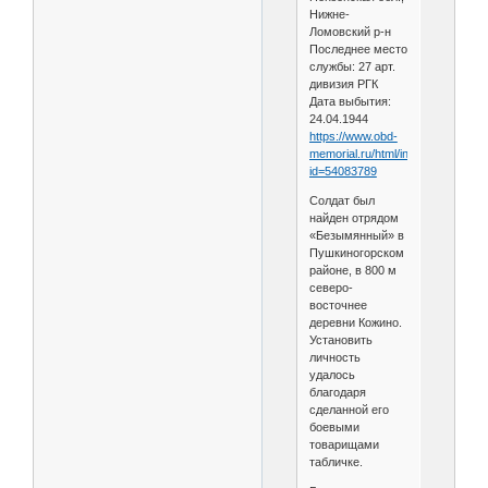
Нижне-
Ломовский р-н
Последнее место
службы: 27 арт.
дивизия РГК
Дата выбытия:
24.04.1944
https://www.obd-
memorial.ru/html/info.htm?
id=54083789
Солдат был
найден отрядом
«Безымянный» в
Пушкиногорском
районе, в 800 м
северо-
восточнее
деревни Кожино.
Установить
личность
удалось
благодаря
сделанной его
боевыми
товарищами
табличке.