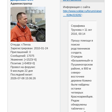
Администратор
Информация с сайта
http://www.soldat.ru/forum/viewtopic.ph
… 82#p319282
:
Серафима
Трунова » 11 окт
2016, 00:14
Прошу помощи в
Откуда:
г.Пенза
поиске
Зарегистрирован
: 2010-01-24
родственников
Приглашений:
0
солдата.
Сообщений:
17075
Отрядом
Уважение:
[+1523/-6]
«Безымянный» в
Позитив:
[+5483/-0]
Пушкиногорском
Провел на форуме:
районе, в 800 м
9 месяцев 22 дня
северо-
Последний визит:
восточнее
2026-07-08 15:06:26
деревни Кожино
были найдены
останки
четверых
Красноармейцев.
Рядом
обнаружены
таблички с