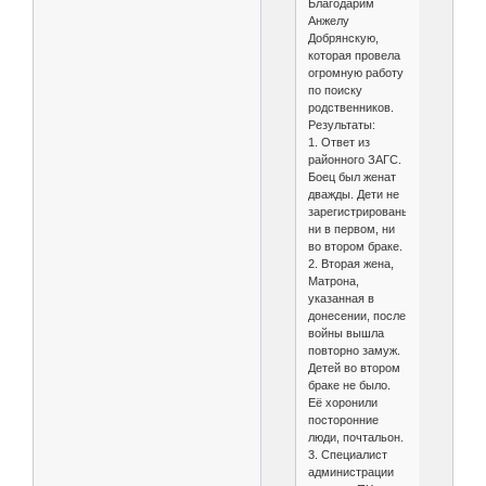
Благодарим
Анжелу
Добрянскую,
которая провела
огромную работу
по поиску
родственников.
Результаты:
1. Ответ из
районного ЗАГС.
Боец был женат
дважды. Дети не
зарегистрированы
ни в первом, ни
во втором браке.
2. Вторая жена,
Матрона,
указанная в
донесении, после
войны вышла
повторно замуж.
Детей во втором
браке не было.
Её хоронили
посторонние
люди, почтальон.
3. Специалист
администрации