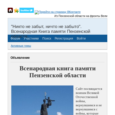
Из Пензенской области на фронты Великой Отечес
"Никто не забыт, ничто не забыто".
Всенародная Книга памяти Пензенской
области.
Форум
Участники
Поиск
Регистрация
Войти
Активные темы
Объявление
Всенародная книга памяти
Пензенской области
Сайт посвящается
воинам Великой
Отечественной
войны,
вернувшимся и не
вернувшимся с
войны, которые