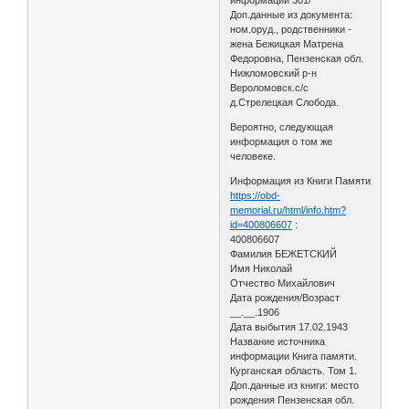
информации 301/
Доп.данные из документа:
ном.оруд., родственники -
жена Бежицкая Матрена
Федоровна, Пензенская обл.
Нижломовский р-н
Вероломовск.с/с
д.Стрелецкая Слобода.
Вероятно, следующая
информация о том же
человеке.
Информация из Книги Памяти
https://obd-
memorial.ru/html/info.htm?
id=400806607
:
400806607
Фамилия БЕЖЕТСКИЙ
Имя Николай
Отчество Михайлович
Дата рождения/Возраст
__.__.1906
Дата выбытия 17.02.1943
Название источника
информации Книга памяти.
Курганская область. Том 1.
Доп.данные из книги: место
рождения Пензенская обл.