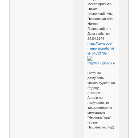
Место призыва:
Нижне-
Ломовский РВК,
Пензенская обл.,
Нижне-
Ломовский р-н
Дата выбытия:
24.04.1944
https://www.obd-
memorial.ru/html/info.htm?
id=54083789
...
Останки
разделены,
можно будет и на
Родину
отправить.
А если не
получится, то
захоронение на
мемориале
"Чертова Гора"
(возле
Пушкинских Гор)