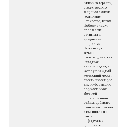
живых ветеранах,
о всех тех, кто
защищал в лихие
годы наше
Отечество, ковал
Победу в тылу,
прославлял
ратными и
трудовыми
подвигами
Пензенскую
землю.
Сайт задуман, как
народная
энциклопедия, в
которую каждый
желающий может
внести известную
ему информацию
об участниках
Великой
Отечественной
войны, добавить
свои комментарии
к имеющейся на
сайте
информации,
дополнить