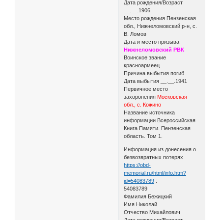
Дата рождения/Возраст
__.__.1906
Место рождения Пензенская
обл., Нижнеломовский р-н, с.
В. Ломов
Дата и место призыва
Нижнеломовский РВК
Воинское звание
красноармеец
Причина выбытия погиб
Дата выбытия __.__.1941
Первичное место
захоронения
Московская
обл., с. Кожино
Название источника
информации Всероссийская
Книга Памяти. Пензенская
область. Том 1.
Информация из донесения о
безвозвратных потерях
https://obd-
memorial.ru/html/info.htm?
id=54083789
:
54083789
Фамилия Бежицкий
Имя Николай
Отчество Михайлович