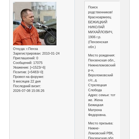
Поиск
родственников!
Красноармеец
БЕЖИЦКИЙ
НИКОЛАЙ
МИХАЙЛОВИЧ,
1906 г.р.
(Пензенская
обл.)
Откуда:
г.Пенза
Зарегистрирован
: 2010-01-24
Место рождения:
Приглашений:
0
Пензенская обл.,
Сообщений:
17075
Нижнеломовский
Уважение:
[+1523/-6]
р-н,
Позитив:
[+5483/-0]
Вероломовский
Провел на форуме:
с/с, д.
9 месяцев 22 дня
Стрелецкая
Последний визит:
Слобода
2026-07-08 15:06:26
Адрес семьи: тот
же. Жена
Бежицкая
Матрона
Федоровна.
Место призыва:
Нижне-
Ломовский РВК,
Пензенская обл.,