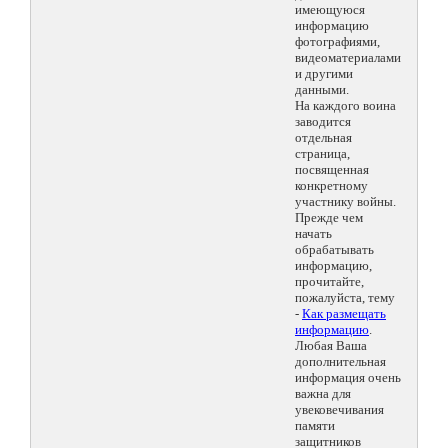
имеющуюся
информацию
фотографиями,
видеоматериалами
и другими
данными.
На каждого воина
заводится
отдельная
страница,
посвященная
конкретному
участнику войны.
Прежде чем
начать
обрабатывать
информацию,
прочитайте,
пожалуйста, тему
-
Как размещать
информацию
.
Любая Ваша
дополнительная
информация очень
важна для
увековечивания
памяти
защитников