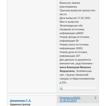
Воинское звание
красноармеец
Причина выбытия пропал без
вести
Дата выбытия 17.02.1943
Место выбытия
Ленинградская обл.
Название источника
информации ЦАМО
Номер фонда источника
информации 58
Номер описи источника
информации 18001
Номер дела источника
информации 187.
Доп.данные из документа:
минометчик, родственники -
жена Бежецкая Матрена
Федоровна
, Челябинская
обл. г.Курган Ленинский
городок ул.Краснознаменная
д.22а.
+1
Поделиться
2016-
2
Дворянкин С.А.
11-30 23:16:57
Администратор