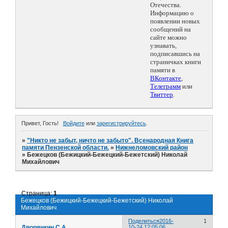
Отечества.
Информацию о
появлении новых
сообщений на
сайте можно
узнавать,
подписавшись на
страничках книги
памяти в
ВКонтакте
,
Телеграмм
или
Твиттер
.
Привет, Гость!
Войдите
или
зарегистрируйтесь
.
»
"Никто не забыт, ничто не забыто". Всенародная Книга
памяти Пензенской области.
»
Нижнеломовский район
»
Бежецков (Бежицкий-Бежецкий-Бежетский) Николай
Михайлович
Страница:
1
Бежецков (Бежицкий-Бежецкий-Бежетский) Николай
Михайлович
Поделиться
2016-
1
Дворянкин С.А.
10-24 12:05:06