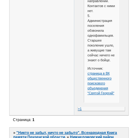
направлении.
Контактов с ними
нет.
5.
Администрация
поселения
обзвонила
однофамильцев.
Старшее
поколение ушло,
а живущие там
сейчас ничего не
знают о бойце.
Источник:
страница в ВК
общественного
поискового
объединения
"Святой Георгий"
+1
Страница:
1
»
"Никто не забыт, ничто не забыто". Всенародная Книга
памяти Пензенской области.
»
Нижнеломовский район