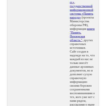
гг.»
,
государственной
информационной
системы «Память
народа»
(проекты
Министерства
обороны РФ),
информация
книги
"Память.
Пензенская
область."
, других
справочных
источников.
Сайт создан в
надежде на то, что
каждый из нас не
только внесёт
данные архивных
документов, но и
дополнит сухую
справочную
информацию
своими бережно
сохраненными
воспоминаниями о
тех, кого уже нет с
нами рядом,
рассказами о ныне