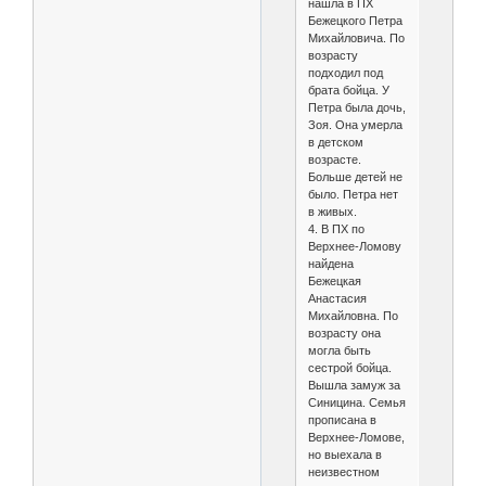
нашла в ПХ
Бежецкого Петра
Михайловича. По
возрасту
подходил под
брата бойца. У
Петра была дочь,
Зоя. Она умерла
в детском
возрасте.
Больше детей не
было. Петра нет
в живых.
4. В ПХ по
Верхнее-Ломову
найдена
Бежецкая
Анастасия
Михайловна. По
возрасту она
могла быть
сестрой бойца.
Вышла замуж за
Синицина. Семья
прописана в
Верхнее-Ломове,
но выехала в
неизвестном