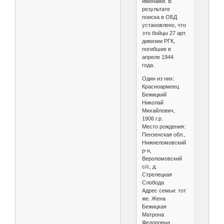
именами. В
результате
поиска в ОБД
установлено, что
это бойцы 27 арт.
дивизии РГК,
погибшие в
апреле 1944
года.
Один из них:
Красноармеец
Бежицкий
Николай
Михайлович,
1906 г.р.
Место рождения:
Пензенская обл.,
Нижнеломовский
р-н,
Вероломовский
с/с, д.
Стрелецкая
Слобода
Адрес семьи: тот
же. Жена
Бежицкая
Матрона
Федоровна.