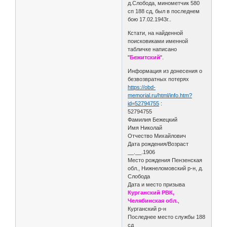
д.Слобода, минометчик 580
сп 188 сд, был в последнем
бою 17.02.1943г..
Кстати, на найденной
поисковиками именной
табличке написано
"
Бежитский
".
Информация из донесения о
безвозвратных потерях
https://obd-
memorial.ru/html/info.htm?
id=52794755
:
52794755
Фамилия Бежецкий
Имя Николай
Отчество Михайлович
Дата рождения/Возраст
__.__.1906
Место рождения Пензенская
обл., Нижнеломовский р-н, д.
Слобода
Дата и место призыва
Курганский РВК,
Челябинская обл.
,
Курганский р-н
Последнее место службы 188
сд