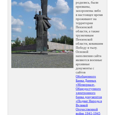
родились, были
призваны,
захоронены либо
в настоящее время
проживают на
территории
Пензенской
области, а также
труженикам
Пензенской
области, ковавшим
Победу в тылу.
Основой
наполнения сайта
являются военные
архивные
документы с
сайтов
Обобщенного
Банка Данных
«Мемориал»
,
Общедоступного
электронного
банка документов
«Подвиг Народа в
Великой
Отечественной
войне 1941-1945