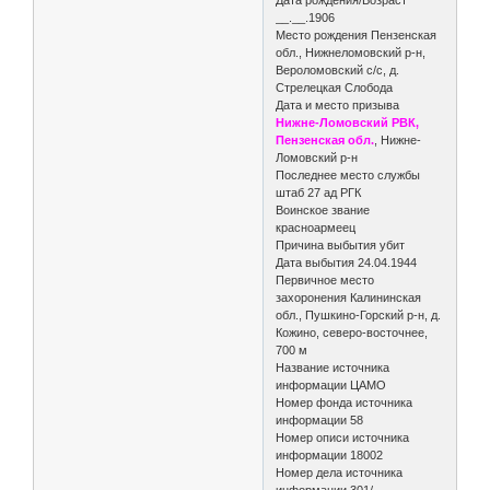
Дата рождения/Возраст
__.__.1906
Место рождения Пензенская
обл., Нижнеломовский р-н,
Вероломовский с/с, д.
Стрелецкая Слобода
Дата и место призыва
Нижне-Ломовский РВК,
Пензенская обл.
, Нижне-
Ломовский р-н
Последнее место службы
штаб 27 ад РГК
Воинское звание
красноармеец
Причина выбытия убит
Дата выбытия 24.04.1944
Первичное место
захоронения Калининская
обл., Пушкино-Горский р-н, д.
Кожино, северо-восточнее,
700 м
Название источника
информации ЦАМО
Номер фонда источника
информации 58
Номер описи источника
информации 18002
Номер дела источника