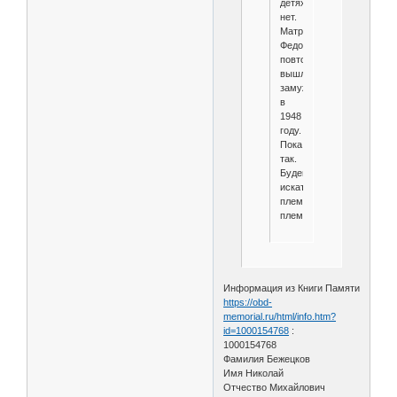
детях
нет.
Матрона
Федоровна
повторно
вышла
замуж
в
1948
году.
Пока
так.
Будем
искать
племянников-
племянниц...
Информация из Книги Памяти
https://obd-
memorial.ru/html/info.htm?
id=1000154768
:
1000154768
Фамилия Бежецков
Имя Николай
Отчество Михайлович