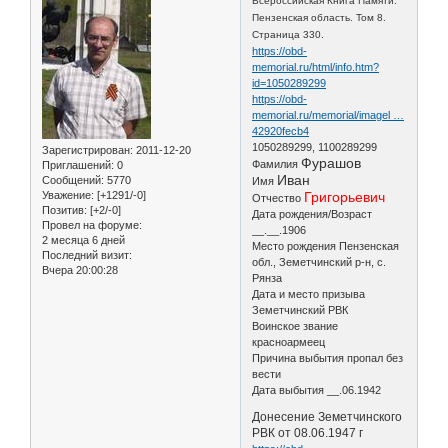
Всероссийская Книга Памяти.
Пензенская область. Том 8.
Страница 330.
https://obd-
memorial.ru/html/info.htm?
id=1050289299
https://obd-
memorial.ru/memorial/imagel …
42920fecb4
1050289299, 1100289299
Зарегистрирован
: 2011-12-20
Фурашов
Фамилия
Приглашений:
0
Иван
Сообщений:
5770
Имя
Уважение:
[+1291/-0]
Григорьевич
Отчество
Позитив:
[+2/-0]
Дата рождения/Возраст
Провел на форуме:
__.__.1906
2 месяца 6 дней
Место рождения Пензенская
Последний визит:
обл., Земетчинский р-н, с.
Вчера 20:00:28
Рянза
Дата и место призыва
Земетчинский РВК
Воинское звание
красноармеец
Причина выбытия пропал без
вести
Дата выбытия __.06.1942
Донесение Земетчинского
РВК от 08.06.1947 г