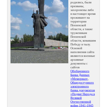
родились, были
призваны,
захоронены либо
в настоящее время
проживают на
территории
Пензенской
области, а также
труженикам
Пензенской
области, ковавшим
Победу в тылу.
Основой
наполнения сайта
являются военные
архивные
документы с
сайтов
Обобщенного
Банка Данных
«Мемориал»
,
Общедоступного
электронного
банка документов
«Подвиг Народа в
Великой
Отечественной
войне 1941-1945