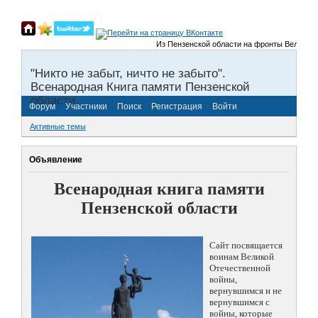
Из Пензенской области на фронты Великой От
"Никто не забыт, ничто не забыто".
Всенародная Книга памяти Пензенской
области.
Форум
Участники
Поиск
Регистрация
Войти
Активные темы
Объявление
Всенародная книга памяти
Пензенской области
Сайт посвящается
воинам Великой
Отечественной
войны,
вернувшимся и не
вернувшимся с
войны, которые