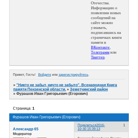
Отечества.
Информацию о
появлении новых
сообщений на
сайте можно
узнавать,
подписавшись на
страничках книги
памяти в
ВКонтакте
,
Телеграмм
или
Твиттер
.
Привет, Гость!
Войдите
или
зарегистрируйтесь
.
»
"Никто не забыт, ничто не забыто". Всенародная Книга
памяти Пензенской области.
»
Земетчинский район
»
Фурашов Иван Григорьевич (Егорович)
Страница:
1
Фурашов Иван Григорьевич (Егорович)
Поделиться
2016-
1
Александр 65
10-30 15:39:13
Модератор