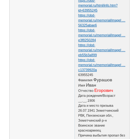
https://obd-
memorial.ru/html/info.htm?
id=63955245
https://obd-
memorial.ru/memorial/imagel …
56325abae6
https://obd-
memorial.ru/memorial/imagel …
e3f8250284
https://obd-
memorial.ru/memorial/imagel …
eb55b3a899
https://obd-
memorial.ru/memorial/imagel …
c13739920a
63955245
Фурашов
Фамилия
Иван
Имя
Егорович
Отчество
Дата рождения/Возраст
__.__.1906
Дата и место призыва
26.07.1941 Земетчинский
РВК, Пензенская обл.,
Земетчинский р-н
Воинское звание
красноармеец
Причина выбытия пропал без