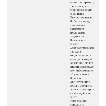
живых ветеранах,
о всех тех, кто
защищал в лихие
годы наше
Отечество, ковал
Победу в тылу,
прославлял
ратными и
трудовыми
подвигами
Пензенскую
землю.
Сайт задуман, как
народная
энциклопедия, в
которую каждый
желающий может
внести известную
ему информацию
об участниках
Великой
Отечественной
войны, добавить
свои комментарии
к имеющейся на
сайте
информации,
дополнить