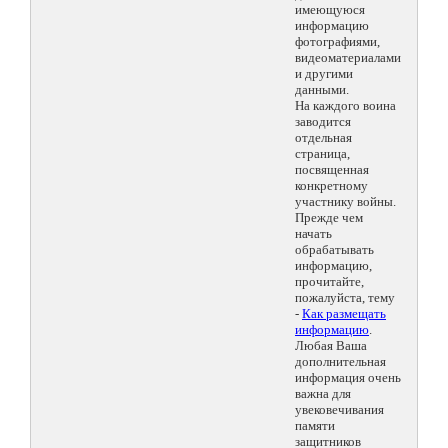
имеющуюся
информацию
фотографиями,
видеоматериалами
и другими
данными.
На каждого воина
заводится
отдельная
страница,
посвященная
конкретному
участнику войны.
Прежде чем
начать
обрабатывать
информацию,
прочитайте,
пожалуйста, тему
-
Как размещать
информацию
.
Любая Ваша
дополнительная
информация очень
важна для
увековечивания
памяти
защитников