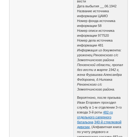
вести
Дата выбытия __.06.1942
Название источника
информации ЦАМО
Номер фонда источника
информации 58
Номер описи источника
информации 977520
Номер дела источника
информации 481
Информация из документа:
уроженец Рянзенского с/с
Земетчинского района
Пензенской области, пропал
без вести в марте 1942 г,
жена Фурашова Александра
Федоровна, д.Ниловка
Рянзенского с/с
Земетчинского района.
Вероятноно, после призыва
Иван Егорович проходил
службу в 1-м отделении 3-го
взвода 3-й роты
482-го
отдельного саперного
батальона
340-й стрелковой
дивизии
, (Алфавитная книга
по учету рядового и
сержантского состава 482-го