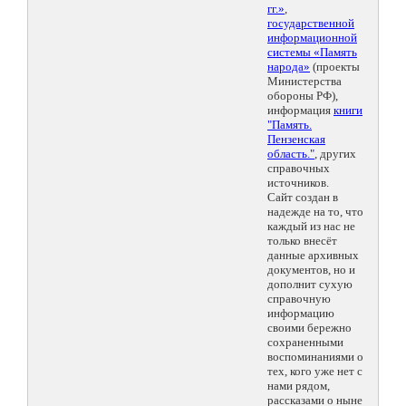
гг.»
,
государственной
информационной
системы «Память
народа»
(проекты
Министерства
обороны РФ),
информация
книги
"Память.
Пензенская
область."
, других
справочных
источников.
Сайт создан в
надежде на то, что
каждый из нас не
только внесёт
данные архивных
документов, но и
дополнит сухую
справочную
информацию
своими бережно
сохраненными
воспоминаниями о
тех, кого уже нет с
нами рядом,
рассказами о ныне