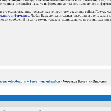
мментарии к имеющейся на сайте информации, дополнить имеющуюся информа
ся отдельная страница, посвященная конкретному участнику войны. Прежде ч
змещать информацию
. Любая Ваша дополнительная информация очень важна дл
овых сообщений на сайте можно узнавать, подписавшись на страничках книг
нзенской области.
»
Земетчинский район
»
Черенков Валентин Иванович