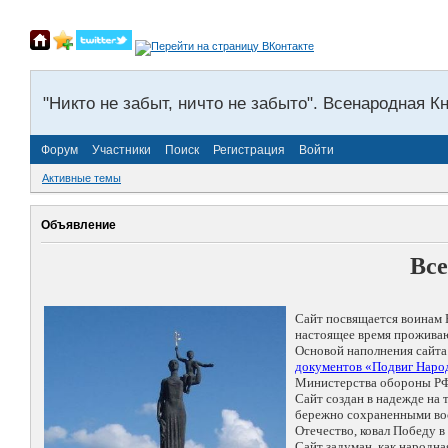
"Никто не забыт, ничто не забыто". Всенародная К
Форум
Участники
Поиск
Регистрация
Войти
Активные темы
Объявление
Все
Сайт посвящается воинам 
настоящее время проживаю
Основой наполнения сайта
документов «Подвиг Народ
Министерства обороны РФ
Сайт создан в надежде на
бережно сохраненными восп
Отечество, ковал Победу 
Сайт задуман, как народн