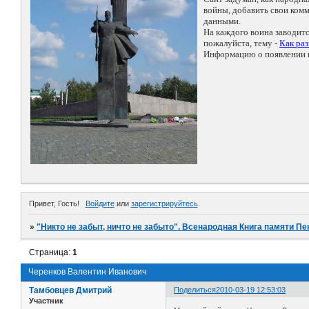
войны, добавить свои ко
данными.
На каждого воина заводит
пожалуйста, тему -
Как ра
Информацию о появлении н
Привет, Гость!
Войдите
или
зарегистрируйтесь
.
»
"Никто не забыт, ничто не забыто". Всенародная Книга памяти Пе
Страница:
1
Черенков Валентин Иванович
Тамбовцев Дмитрий
Поделиться
2010-03-19 12:53:03
Участник