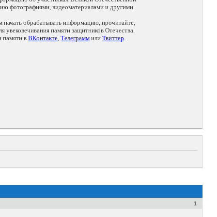
цию фотографиями, видеоматериалами и другими
ем начать обрабатывать информацию, прочитайте,
я увековечивания памяти защитников Отечества.
и памяти в
ВКонтакте
,
Телеграмм
или
Твиттер
.
1