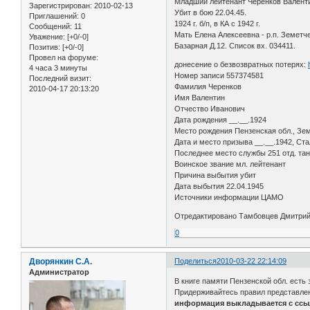
Младший лейтенант Черенков Валентин
Зарегистрирован
: 2010-02-13
Убит в бою 22.04.45.
Приглашений:
0
1924 г. б/п, в КА с 1942 г.
Сообщений:
11
Мать Елена Алексеевна - р.п. Земетч
Уважение:
[+0/-0]
Базарная Д.12. Список вх. 034411.
Позитив:
[+0/-0]
Провел на форуме:
донесение о безвозвратных потерях:
4 часа 3 минуты
Номер записи 557374581
Последний визит:
Фамилия Черенков
2010-04-17 20:13:20
Имя Валентин
Отчество Иванович
Дата рождения __.__.1924
Место рождения Пензенская обл., Зем
Дата и место призыва __.__.1942, Ста
Последнее место службы 251 отд. тан
Воинское звание мл. лейтенант
Причина выбытия убит
Дата выбытия 22.04.1945
Источники информации ЦАМО
Отредактировано Тамбовцев Дмитрий 
0
Дворянкин С.А.
Поделиться
2010-03-22 22:14:09
Администратор
В книге памяти Пензенской обл. есть 
Придерживайтесь правил представле
информация выкладывается с ссылк