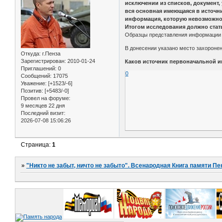
исключении из списков, документ,
вся основная имеющаяся в источн
информация, которую невозможно 
Итогом исследования должно стать
Образцы представления информации 
В донесении указано место захоронен
Откуда:
г.Пенза
Зарегистрирован
: 2010-01-24
Каков источник первоначальной 
Приглашений:
0
0
Сообщений:
17075
Уважение:
[+1523/-6]
Позитив:
[+5483/-0]
Провел на форуме:
9 месяцев 22 дня
Последний визит:
2026-07-08 15:06:26
Страница:
1
»
"Никто не забыт, ничто не забыто". Всенародная Книга памяти Пе