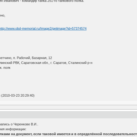
 Иванович - командир танка 251-го танкового полка.
ено,
http://www.obd-memorial.ru/Image2/getimage?id=57374574
етчино, п. Рабочий, Базарная, 12
линский РВК, Саратовская обл., г. Саратов, Сталинский р-н
к. полк
(2010-03-23 20:29:40)
запись о Черенкове В.И..
ния информации:
ами на документ, если таковой имеется и в определённой последовательности 