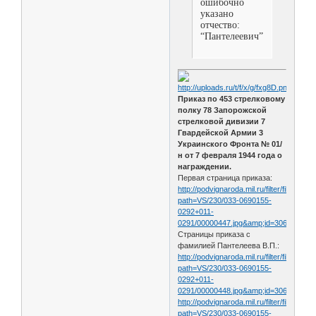
ошибочно
указано
отчество:
“Пантелеевич”!
Приказ по 453 стрелковому
полку 78 Запорожской
стрелковой дивизии 7
Гвардейской Армии 3
Украинского Фронта № 01/
н от 7 февраля 1944 года о
награждении.
Первая страница приказа:
http://podvignaroda.mil.ru/filter/filterimag
path=VS/230/033-0690155-
0292+011-
0291/00000447.jpg&amp;id=30659943&
Страницы приказа с
фамилией Пантелеева В.П.:
http://podvignaroda.mil.ru/filter/filterimag
path=VS/230/033-0690155-
0292+011-
0291/00000448.jpg&amp;id=30659949&
http://podvignaroda.mil.ru/filter/filterimag
path=VS/230/033-0690155-