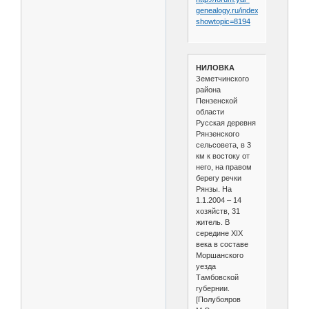
genealogy.ru/index.php?
showtopic=8194
НИЛОВКА
Земетчинского
района
Пензенской
области
Русская деревня
Рянзенского
сельсовета, в 3
км к востоку от
него, на правом
берегу речки
Рянзы. На
1.1.2004 – 14
хозяйств, 31
житель. В
середине XIX
века в составе
Моршанского
уезда
Тамбовской
губернии.
[Полубояров