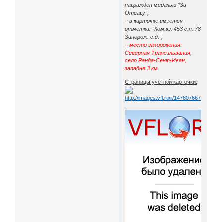
награжден медалью “За
Отвагу”;
– в карточке имеется
отметка: “Ком.вз. 453 с.п. 78
Запорож. с.д.”;
–
место захоронения:
Северная Трансильвания,
село Ранда-Сент-Иван,
западне 3 км
.
Страницы учетной карточки: