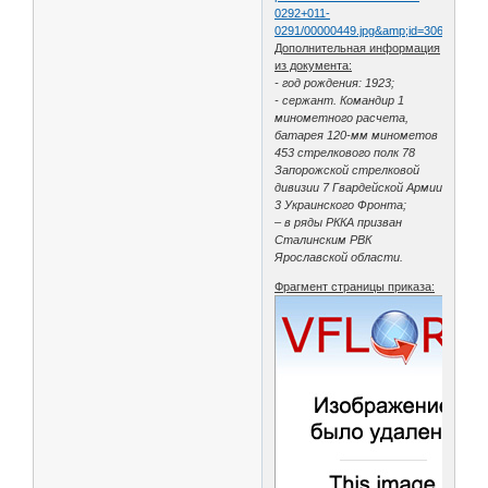
0292+011-
0291/00000449.jpg&amp;id=30659956&
Дополнительная информация
из документа:
- год рождения: 1923;
- сержант. Командир 1
минометного расчета,
батарея 120-мм минометов
453 стрелкового полк 78
Запорожской стрелковой
дивизии 7 Гвардейской Армии
3 Украинского Фронта;
– в ряды РККА призван
Сталинским РВК
Ярославской области.
Фрагмент страницы приказа: