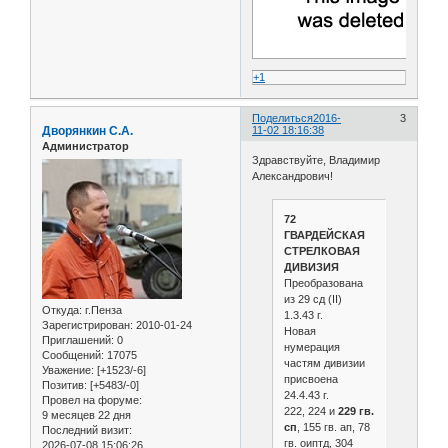
+1
Поделиться
2016-
3
Дворянкин С.А.
11-02 18:16:38
Администратор
Здравствуйте, Владимир
Александрович!
72
ГВАРДЕЙСКАЯ
СТРЕЛКОВАЯ
ДИВИЗИЯ
Преобразована
из 29 сд (II)
Откуда:
г.Пенза
1.3.43 г.
Зарегистрирован
: 2010-01-24
Новая
Приглашений:
0
нумерация
Сообщений:
17075
частям дивизии
Уважение:
[+1523/-6]
присвоена
Позитив:
[+5483/-0]
24.4.43 г.
Провел на форуме:
222, 224 и
229 гв.
9 месяцев 22 дня
сп
, 155 гв. ап, 78
Последний визит:
гв. оиптд, 304
2026-07-08 15:06:26