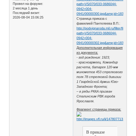
Провел на форуме:
path=VS/070/033-0686044-
2 месяца 1 день
0942+004-
Последний визит:
0941/00000300.jpg&amp;id=18348216&
2026-08-04 15:06:25
Страница приказа с
фамилией Пантелеева В.П.:
http://podvignaroda.mil.ru/filter/filterimag
path=VS/070/033-0686044-
0942+004-
0941/00000302.jpg&amp;id=18348232&
Дополнительная информация
из документа:
- год рождения: 1923;
- красноармеец. Командир
расчета, батарея 120-мм
минометов 453 стрелкового
полк 78 стрелковой дивизии
1 Гвардейской Армии Юго-
Западного Фронта;
– в ряды РККА призван
Сталинским РВК города
Ярославля.
Фрагмент страницы приказа:
В приказе