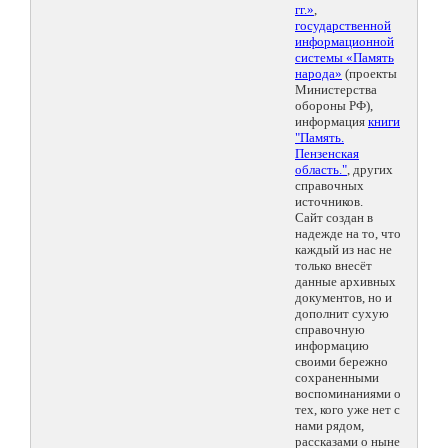
гг.»
,
государственной
информационной
системы «Память
народа»
(проекты
Министерства
обороны РФ),
информация
книги
"Память.
Пензенская
область."
, других
справочных
источников.
Сайт создан в
надежде на то, что
каждый из нас не
только внесёт
данные архивных
документов, но и
дополнит сухую
справочную
информацию
своими бережно
сохраненными
воспоминаниями о
тех, кого уже нет с
нами рядом,
рассказами о ныне