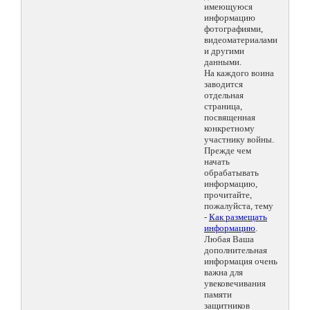
имеющуюся
информацию
фотографиями,
видеоматериалами
и другими
данными.
На каждого воина
заводится
отдельная
страница,
посвященная
конкретному
участнику войны.
Прежде чем
начать
обрабатывать
информацию,
прочитайте,
пожалуйста, тему
-
Как размещать
информацию
.
Любая Ваша
дополнительная
информация очень
важна для
увековечивания
памяти
защитников