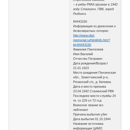
– в ряды РККА призван в 1942
году Сталинск. ПВК, город
Рыбинск.
84443150
Информация из донесения о
безвозвратных потерях:
http://www.obd-
memorial.ru/html/info.htm?
id=84443150
Фамилия Пантелеев
Имя Василий
Отчество Петрович
Дата рождения/Возраст
21.01.1923
Место рождения Пензенская
обл., Земетчинский р-н,
Рязанский с/с, д. Киловка
Дата и место призыва
23.04.1942 Сталинский РВК
Последнее место службы 24
гв. ск 229 сп 72 гсд
Воинское звание мл.
лейтенант
Причина выбытия убит
Дата выбытия 01.10.1944
Название источника
информации ЦАМО