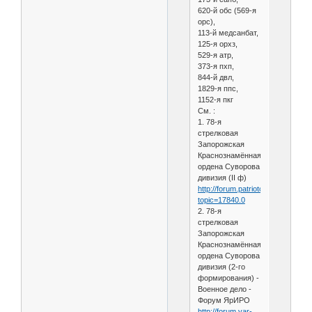
620-й обс (569-я
орс),
113-й медсанбат,
125-я орхз,
529-я атр,
373-я пхп,
844-й двл,
1829-я ппс,
1152-я пкг
См. :
1. 78-я
стрелковая
Запорожская
Краснознамённая
ордена Суворова
дивизия (II ф)
http://forum.patriotcenter.ru/index
topic=17840.0
2. 78-я
стрелковая
Запорожская
Краснознамённая
ордена Суворова
дивизия (2-го
формирования) -
Военное дело -
Форум ЯрИРО
http://forum.yar-