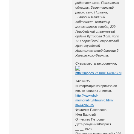
родственников: Пензенская
область, Земетчинский
район, село Ниловка;
- Гвардии младший
лейтенант. Командир
минометного взвода, 229
Гвардейский стрелковый
ордена Кутузова 3 ст. полк
72 Гвардейской стрелковой
Красноградской
Краснознаменной дивизии 2
Украинского Фронта.
Схема места захоронения:
74207635
Информация из приказа об
исключении из списков:
http://www.obd-
memorial.ru/html/info.htm?
id=74207635
Фамилия Пантелеев
Имя Василий
Отчество Петрович
Дата рождения/Возраст
__.__.1923
Последнее место службы 229