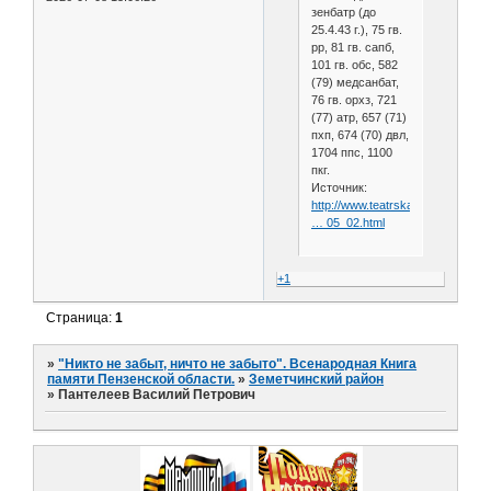
зенбатр (до
25.4.43 г.), 75 гв.
рр, 81 гв. сапб,
101 гв. обс, 582
(79) медсанбат,
76 гв. орхз, 721
(77) атр, 657 (71)
пхп, 674 (70) двл,
1704 ппс, 1100
пкг.
Источник:
http://www.teatrskazka.com/Raz
… 05_02.html
+1
Страница:
1
»
"Никто не забыт, ничто не забыто". Всенародная Книга
памяти Пензенской области.
»
Земетчинский район
»
Пантелеев Василий Петрович