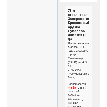
78-я
стрелковая
Запорожская
Краснознамённая
ордена
Суворова
дивизия (II
ф)
Сформирована в
декабре 1941
года в узбекском
городе
Самарканде
(САВО) как 403
сд.
07.03.1942
переименована в
78 сд.
Боевой состав:
453-й сп
, 458-й
сп, 464-й сп,
1030-й ап,
407-й оиптд,
184-я рр,
173-й сапб,