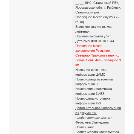
__.__.1942, Сталинский РВК,
Ярославская обл., г. Рыбинск,
Сталинский р-н
Последнее место службы 72
гв. сд
Воинское звание гв. мл.
лейтенант
Причина выбытия убит
Дата выбытия 01.10.1944
Первичное место
захоронения Румыния,
Северная Трансильвания, с.
Вайда-Сент-Иван, западнее 3
км
Название источника
информации ЦАМО
Номер фонда источника
информации 33
Номер описи источника
информации 11458
Номер дела источника
информации 429
Дополнительная информация
из документа:
- родственники: мать -
Фуралева Екатерина
Никитична;
- адрес места жительства