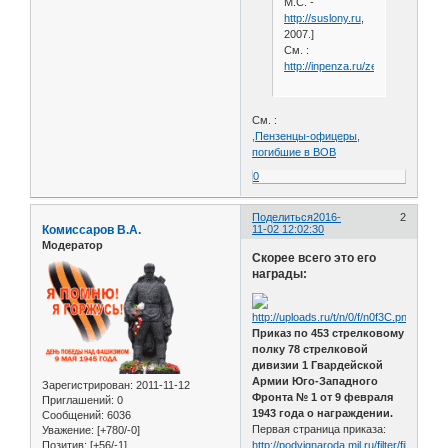
М.С. -
http://suslony.ru
,
2007.]
См. :
http://inpenza.ru/zemetchino/nilo
См. :
,Пензенцы-офицеры,
погибшие в ВОВ
0
Поделиться
2016-
2
Комиссаров В.А.
11-02 12:02:30
Модератор
Скорее всего это его
награды:
Приказ по 453 стрелковому
полку 78 стрелковой
дивизии 1 Гвардейской
Армии Юго-Западного
Зарегистрирован
: 2011-11-12
Фронта № 1 от 9 февраля
Приглашений:
0
1943 года о награждении.
Сообщений:
6036
Первая страница приказа:
Уважение:
[+780/-0]
Позитив:
[+56/-1]
http://podvignaroda.mil.ru/filter/filterimag