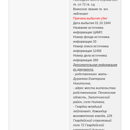
гв. сп 72 гв. сд
Воинское звание гв. мл.
лейтенант
Причина выбытия убит
Дата выбытия 01.10.1944
Название источника
информации ЦАМО
Номер фонда источника
информации 33
Номер описи источника
информации 11458
Номер дела источника
информации 269
Дополнительная информация
из документа:
- родственники: мать -
Дуралева Екатерина
Никитична;
- адрес места жительства
родственников: Пензенская
область, Залитчинский
район, село Ниловка;
- Гвардии младший
лейтенант. Командир
минометного взвода, 229
Гвардейский стрелковый
полк 72 Гвардейской
стрелковой дивизии;