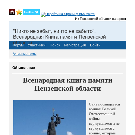
Из Пензенской области на фронты Великой
"Никто не забыт, ничто не забыто".
Всенародная Книга памяти Пензенской
области.
Форум
Участники
Поиск
Регистрация
Войти
Активные темы
Объявление
Всенародная книга памяти
Пензенской области
Сайт посвящается
воинам Великой
Отечественной
войны,
вернувшимся и не
вернувшимся с
войны, которые