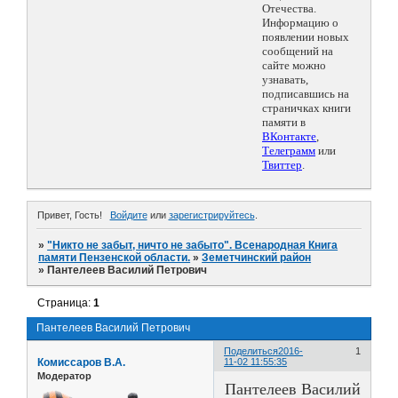
Отечества.
Информацию о
появлении новых
сообщений на
сайте можно
узнавать,
подписавшись на
страничках книги
памяти в
ВКонтакте
,
Телеграмм
или
Твиттер
.
Привет, Гость!
Войдите
или
зарегистрируйтесь
.
»
"Никто не забыт, ничто не забыто". Всенародная Книга
памяти Пензенской области.
»
Земетчинский район
»
Пантелеев Василий Петрович
Страница:
1
Пантелеев Василий Петрович
Поделиться
2016-
1
Комиссаров В.А.
11-02 11:55:35
Модератор
Пантелеев Василий