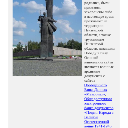
родились, были
призваны,
захоронены либо
в настоящее время
проживают на
территории
Пензенской
области, а также
труженикам
Пензенской
области, ковавшим
Победу в тылу.
Основой
наполнения сайта
являются военные
архивные
документы с
сайтов
Обобщенного
Банка Данных
«Мемориал»
,
Общедоступного
электронного
банка документов
«Подвиг Народа в
Великой
Отечественной
войне 1941-1945