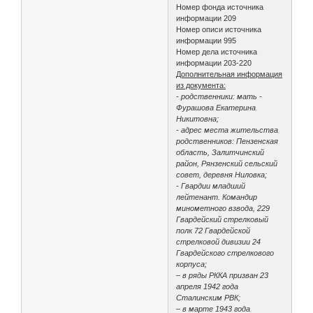
Номер фонда источника
информации 209
Номер описи источника
информации 995
Номер дела источника
информации 203-220
Дополнительная информация
из документа:
- родственники: мать -
Фурашова Екатерина
Никитовна;
- адрес места жительства
родственников: Пензенская
область, Залитчинский
район, Рянзенский сельский
совет, деревня Ниловка;
- Гвардии младший
лейтенант. Командир
минометного взвода, 229
Гвардейский стрелковый
полк 72 Гвардейской
стрелковой дивизии 24
Гвардейского стрелкового
корпуса;
– в ряды РККА призван 23
апреля 1942 года
Сталинским РВК;
– в марте 1943 года