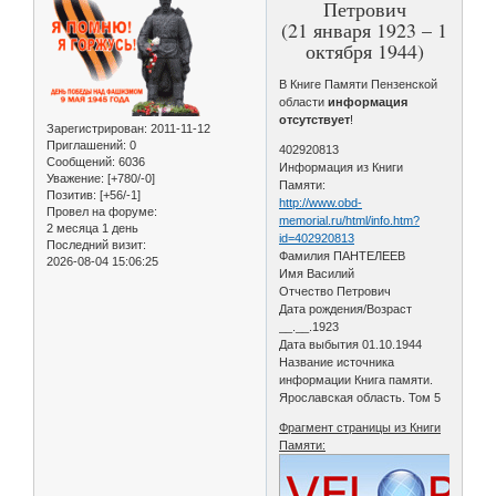
Петрович
(21 января 1923 – 1
октября 1944)
В Книге Памяти Пензенской
области
информация
отсутствует
!
Зарегистрирован
: 2011-11-12
Приглашений:
0
402920813
Сообщений:
6036
Информация из Книги
Уважение:
[+780/-0]
Памяти:
Позитив:
[+56/-1]
http://www.obd-
Провел на форуме:
memorial.ru/html/info.htm?
2 месяца 1 день
id=402920813
Последний визит:
Фамилия ПАНТЕЛЕЕВ
2026-08-04 15:06:25
Имя Василий
Отчество Петрович
Дата рождения/Возраст
__.__.1923
Дата выбытия 01.10.1944
Название источника
информации Книга памяти.
Ярославская область. Том 5
Фрагмент страницы из Книги
Памяти: