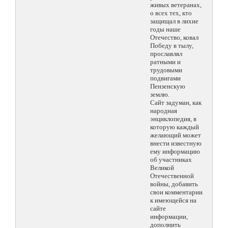
живых ветеранах,
о всех тех, кто
защищал в лихие
годы наше
Отечество, ковал
Победу в тылу,
прославлял
ратными и
трудовыми
подвигами
Пензенскую
землю.
Сайт задуман, как
народная
энциклопедия, в
которую каждый
желающий может
внести известную
ему информацию
об участниках
Великой
Отечественной
войны, добавить
свои комментарии
к имеющейся на
сайте
информации,
дополнить