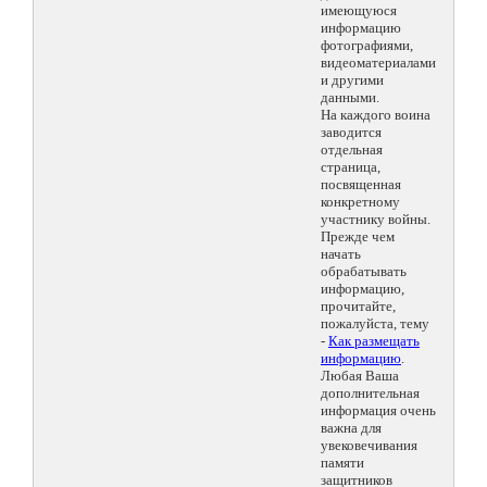
имеющуюся
информацию
фотографиями,
видеоматериалами
и другими
данными.
На каждого воина
заводится
отдельная
страница,
посвященная
конкретному
участнику войны.
Прежде чем
начать
обрабатывать
информацию,
прочитайте,
пожалуйста, тему
-
Как размещать
информацию
.
Любая Ваша
дополнительная
информация очень
важна для
увековечивания
памяти
защитников