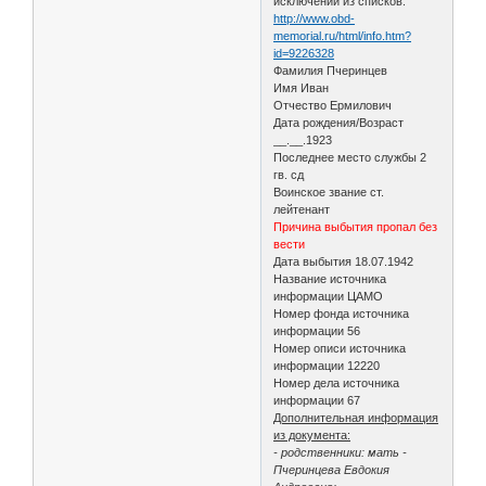
исключении из списков:
http://www.obd-
memorial.ru/html/info.htm?
id=9226328
Фамилия Пчеринцев
Имя Иван
Отчество Ермилович
Дата рождения/Возраст
__.__.1923
Последнее место службы 2
гв. сд
Воинское звание ст.
лейтенант
Причина выбытия пропал без
вести
Дата выбытия 18.07.1942
Название источника
информации ЦАМО
Номер фонда источника
информации 56
Номер описи источника
информации 12220
Номер дела источника
информации 67
Дополнительная информация
из документа:
- родственники: мать -
Пчеринцева Евдокия