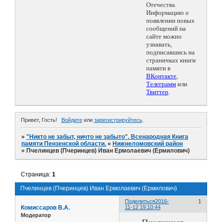
Отечества.
Информацию о
появлении новых
сообщений на
сайте можно
узнавать,
подписавшись на
страничках книги
памяти в
ВКонтакте
,
Телеграмм
или
Твиттер
.
Привет, Гость!
Войдите
или
зарегистрируйтесь
.
»
"Никто не забыт, ничто не забыто". Всенародная Книга
памяти Пензенской области.
»
Нижнеломовский район
»
Пчелинцев (Пчеринцев) Иван Ермолаевич (Ермилович)
Страница:
1
Пчелинцев (Пчеринцев) Иван Ермолаевич (Ермилович)
Поделиться
2016-
1
Комиссаров В.А.
11-12 19:10:44
Модератор
Пчелинцев