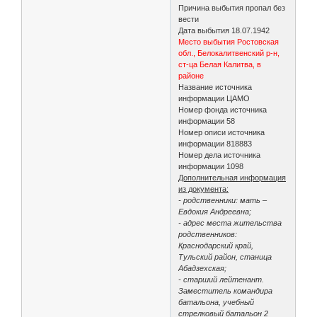
Причина выбытия пропал без
вести
Дата выбытия 18.07.1942
Место выбытия Ростовская
обл., Белокалитвенский р-н,
ст-ца Белая Калитва, в
районе
Название источника
информации ЦАМО
Номер фонда источника
информации 58
Номер описи источника
информации 818883
Номер дела источника
информации 1098
Дополнительная информация
из документа:
- родственники: мать –
Евдокия Андреевна;
- адрес места жительства
родственников:
Краснодарский край,
Тульский район, станица
Абадзехская;
- старший лейтенант.
Заместитель командира
батальона, учебный
стрелковый батальон 2