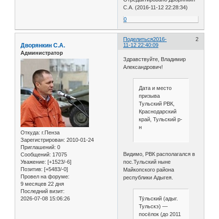
С.А. (2016-11-12 22:28:34)
0
Поделиться
2016-
2
Дворянкин С.А.
11-12 22:40:09
Администратор
Здравствуйте, Владимир
Александрович!
Дата и место
призыва
Тульский РВК,
Краснодарский
край, Тульский р-
н
Откуда:
г.Пенза
Зарегистрирован
: 2010-01-24
Приглашений:
0
Видимо, РВК располагался в
Сообщений:
17075
пос.Тульский ныне
Уважение:
[+1523/-6]
Позитив:
[+5483/-0]
Майкопского района
Провел на форуме:
республики Адыгея.
9 месяцев 22 дня
Последний визит:
2026-07-08 15:06:26
Ту́льский (адыг.
Тульскэ) —
посёлок (до 2011