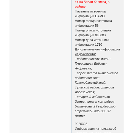
ст-ца Белая Калитва, в
районе
Название источника
информации ЦАМО
Номер фонда источника
информации 58
Номер описи источника
информации 818883
Номер дела источника
информации 1710
Дополнительная информация
из документа:
- родственники: мать -
Пчеринцева Евдокия
Андреевна;
- адрес места жительства
родственников:
Краснодарский край,
Тульский район, станица
Абадзехская;
- старший лейтенант.
Заместитель командира
батальона, 2 Гвардейской
стрелковой дивизии 37
Армии.
9226328
Информация из приказа об