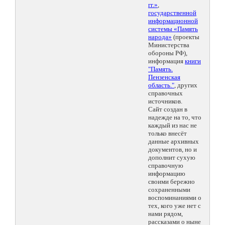
гг.»
,
государственной
информационной
системы «Память
народа»
(проекты
Министерства
обороны РФ),
информация
книги
"Память.
Пензенская
область."
, других
справочных
источников.
Сайт создан в
надежде на то, что
каждый из нас не
только внесёт
данные архивных
документов, но и
дополнит сухую
справочную
информацию
своими бережно
сохраненными
воспоминаниями о
тех, кого уже нет с
нами рядом,
рассказами о ныне