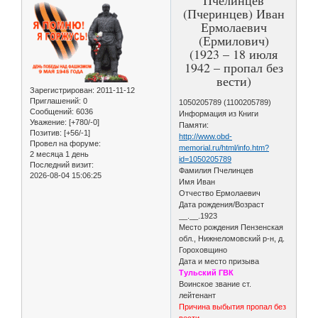
(Пчеринцев) Иван
Ермолаевич
(Ермилович)
(1923 – 18 июля
1942 – пропал без
вести)
Зарегистрирован
: 2011-11-12
Приглашений:
0
1050205789 (1100205789)
Сообщений:
6036
Информация из Книги
Уважение:
[+780/-0]
Памяти:
Позитив:
[+56/-1]
http://www.obd-
Провел на форуме:
memorial.ru/html/info.htm?
2 месяца 1 день
id=1050205789
Последний визит:
Фамилия Пчелинцев
2026-08-04 15:06:25
Имя Иван
Отчество Ермолаевич
Дата рождения/Возраст
__.__.1923
Место рождения Пензенская
обл., Нижнеломовский р-н, д.
Гороховщино
Дата и место призыва
Тульский ГВК
Воинское звание ст.
лейтенант
Причина выбытия пропал без
вести