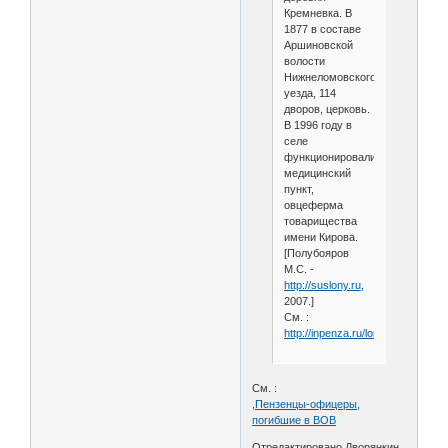
Кремневка. В
1877 в составе
Аршиновской
волости
Нижнеломовского
уезда, 114
дворов, церковь.
В 1996 году в
селе
функционировали
медицинский
пункт,
овцеферма
товарищества
имени Кирова.
[Полубояров
М.С. -
http://suslony.ru
,
2007.]
См. :
http://inpenza.ru/lomov/gorohovs
См. :
,Пензенцы-офицеры,
погибшие в ВОВ
Отредактировано Дворянкин