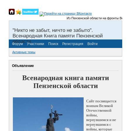
Из Пензенской области на фронты Великой От
"Никто не забыт, ничто не забыто".
Всенародная Книга памяти Пензенской
области.
Форум
Участники
Поиск
Регистрация
Войти
Активные темы
Объявление
Всенародная книга памяти
Пензенской области
Сайт посвящается
воинам Великой
Отечественной
войны,
вернувшимся и не
вернувшимся с
войны, которые