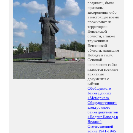
родились, были
призваны,
захоронены либо
в настоящее время
проживают на
территории
Пензенской
области, а также
труженикам
Пензенской
области, ковавшим
Победу в тылу.
Основой
наполнения сайта
являются военные
архивные
документы с
сайтов
Обобщенного
Банка Данных
«Мемориал»
,
Общедоступного
электронного
банка документов
«Подвиг Народа в
Великой
Отечественной
войне 1941-1945