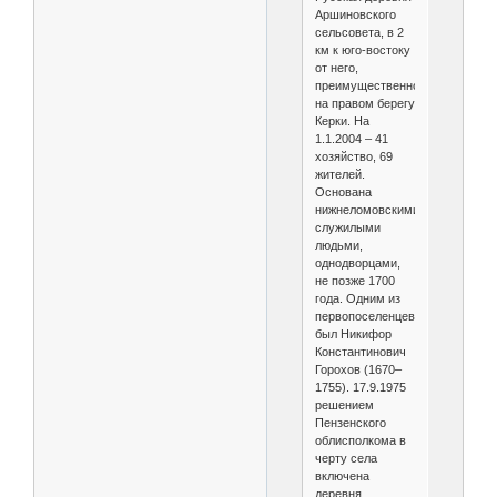
Аршиновского
сельсовета, в 2
км к юго-востоку
от него,
преимущественно
на правом берегу
Керки. На
1.1.2004 – 41
хозяйство, 69
жителей.
Основана
нижнеломовскими
служилыми
людьми,
однодворцами,
не позже 1700
года. Одним из
первопоселенцев
был Никифор
Константинович
Горохов (1670–
1755). 17.9.1975
решением
Пензенского
облисполкома в
черту села
включена
деревня