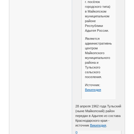
г. посёлок
городского типа)
в Майкопском
муниципальном
районе
Республики
Адыгея России.
Является
административным
центром
Майкопского
муниципального
района и
Тульского
сельского
поселения.
Источник:
Википедия
28 апреля 1962 года Тульский
(ныне Майкопский) район
передан в Адыгею из состава
Краснодарского края -
источник
Википедия
.
0