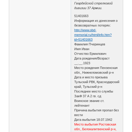
Гвардейской стрелковой
дивизии 37 Армии.
51401663
Информация из донесения о
безвозвратных потерях:
http://www.obd-
memorial.ru/html/info.htm?
id=51401663
Фамилия Пчеринцев
Имя Иван
Отчество Ермилович
Дата рождения/Возраст
__.__.1923
Место рождения Пензенская
обл., Нижнеломовский р-н
Дата и место призыва
Тульский РВК, Краснодарский
край, Тульский р-н
Последнее место службы
ЗакФ 37 А 2 гв. сд
Воинское звание ст.
лейтенант
Причина выбытия пропал без
вести
Дата выбытия 18.07.1942
Место выбытия Ростовская
обл., Белокалитвенский р-н,