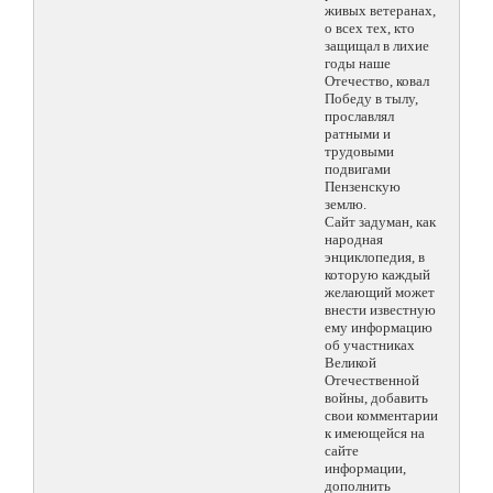
живых ветеранах,
о всех тех, кто
защищал в лихие
годы наше
Отечество, ковал
Победу в тылу,
прославлял
ратными и
трудовыми
подвигами
Пензенскую
землю.
Сайт задуман, как
народная
энциклопедия, в
которую каждый
желающий может
внести известную
ему информацию
об участниках
Великой
Отечественной
войны, добавить
свои комментарии
к имеющейся на
сайте
информации,
дополнить