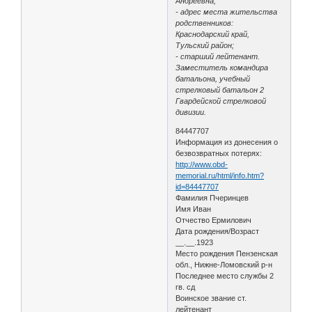
Андреевна;
- адрес места жительства
родственников:
Краснодарский край,
Тульский район;
- старший лейтенант.
Заместитель командира
батальона, учебный
стрелковый батальон 2
Гвардейской стрелковой
дивизии.
84447707
Информация из донесения о
безвозвратных потерях:
http://www.obd-
memorial.ru/html/info.htm?
id=84447707
Фамилия Пчеринцев
Имя Иван
Отчество Ермилович
Дата рождения/Возраст
__.__.1923
Место рождения Пензенская
обл., Нижне-Ломовский р-н
Последнее место службы 2
гв. сд
Воинское звание ст.
лейтенант