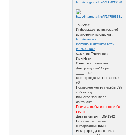
75022902
Информация из приказа об
исключении из списков:
http://www.obd-
memorial.ru/html/info.htm?
id=75022902
Фамилия Пчелинцев
Имя Иван
Отчество Ермилович
Дата рождения/Возраст
__.__.1923
Место рождения Пензенская
обл.
Последнее место службы 395
сп 2 гв. сд
Воинское звание ст.
лейтенант
Причина выбытия пропал без
вести
Дата выбытия __.09.1942
Название источника
информации ЦАМО
Номер фонда источника