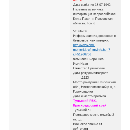
Дата выбытия 18.07.1942
Название источника
информации Всероссийская
Книга Памяти. Пензенская
область. Том 6
51966786
Информация из донесения о
безвозвратных потерях:
http://www.obd-
memorial.ru/html/info.htm?
id=51966786
Фамилия Пчеринцев
Имя Иван
Отчество Ермилович
Дата рождения/Возраст
__.__.1923
Место рождения Пензенская
обл., Нижнеломовский р-н, с.
Гороховщина
Дата и место призыва
Тульский РВК,
Краснодарский край
,
Тульский р-н
Последнее место службы 2
гв. сд
Воинское звание ст.
лейтенант