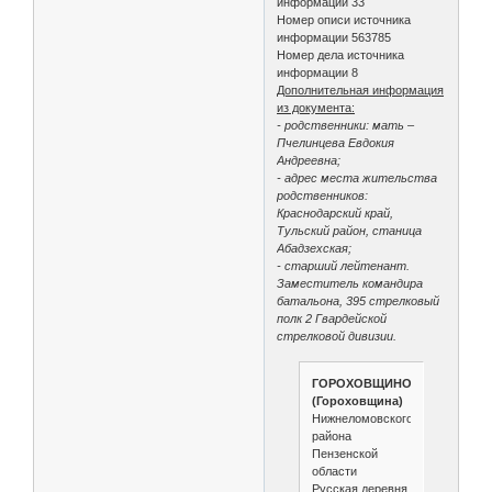
информации 33
Номер описи источника
информации 563785
Номер дела источника
информации 8
Дополнительная информация
из документа:
- родственники: мать –
Пчелинцева Евдокия
Андреевна;
- адрес места жительства
родственников:
Краснодарский край,
Тульский район, станица
Абадзехская;
- старший лейтенант.
Заместитель командира
батальона, 395 стрелковый
полк 2 Гвардейской
стрелковой дивизии.
ГОРОХОВЩИНО
(Гороховщина)
Нижнеломовского
района
Пензенской
области
Русская деревня