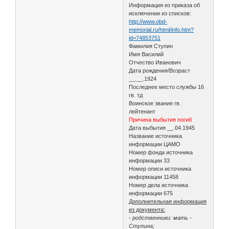
Информация из приказа об
исключении из списков:
http://www.obd-
memorial.ru/html/info.htm?
id=74853751
Фамилия Ступин
Имя Василий
Отчество Иванович
Дата рождения/Возраст
__.__.1924
Последнее место службы 16
гв. тд
Воинское звание гв.
лейтенант
Причина выбытия погиб
Дата выбытия __.04.1945
Название источника
информации ЦАМО
Номер фонда источника
информации 33
Номер описи источника
информации 11458
Номер дела источника
информации 675
Дополнительная информация
из документа:
- родственники: мать -
Ступина;