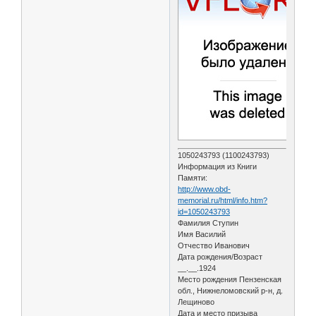
1050243793 (1100243793)
Информация из Книги
Памяти:
http://www.obd-
memorial.ru/html/info.htm?
id=1050243793
Фамилия Ступин
Имя Василий
Отчество Иванович
Дата рождения/Возраст
__.__.1924
Место рождения Пензенская
обл., Нижнеломовский р-н, д.
Лещиново
Дата и место призыва