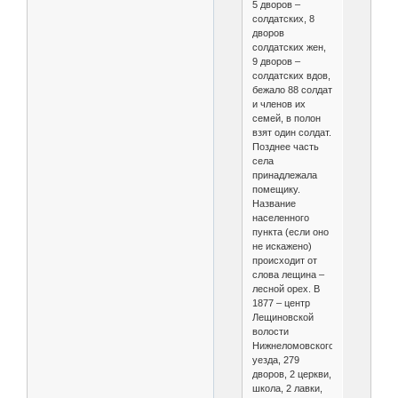
5 дворов –
солдатских, 8
дворов
солдатских жен,
9 дворов –
солдатских вдов,
бежало 88 солдат
и членов их
семей, в полон
взят один солдат.
Позднее часть
села
принадлежала
помещику.
Название
населенного
пункта (если оно
не искажено)
происходит от
слова лещина –
лесной орех. В
1877 – центр
Лещиновской
волости
Нижнеломовского
уезда, 279
дворов, 2 церкви,
школа, 2 лавки,