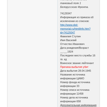
танковый полк 1
Белорусского Фронта.
74129347
Информация из приказа об
исключении из списков:
http://www.obd-
memorial.ru/html/info.htm?
id=74129347
Фамилия Ступин
Имя Василий
Отчество Иванович
Дата рождения/Возраст
__.__.1924
Последнее место службы 16
гв. кд
Воинское звание лейтенант
Причина выбытия убит
Дата выбытия 28.04.1945
Название источника
информации ЦАМО
Номер фонда источника
информации 33
Номер описи источника
информации 11458
Номер дела источника
информации 658
Дополнительная информация