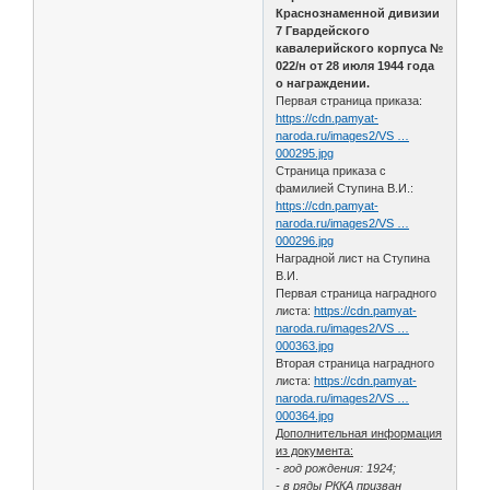
Краснознаменной дивизии
7 Гвардейского
кавалерийского корпуса №
022/н от 28 июля 1944 года
о награждении.
Первая страница приказа:
https://cdn.pamyat-
naroda.ru/images2/VS …
000295.jpg
Страница приказа с
фамилией Ступина В.И.:
https://cdn.pamyat-
naroda.ru/images2/VS …
000296.jpg
Наградной лист на Ступина
В.И.
Первая страница наградного
листа:
https://cdn.pamyat-
naroda.ru/images2/VS …
000363.jpg
Вторая страница наградного
листа:
https://cdn.pamyat-
naroda.ru/images2/VS …
000364.jpg
Дополнительная информация
из документа:
- год рождения: 1924;
- в ряды РККА призван