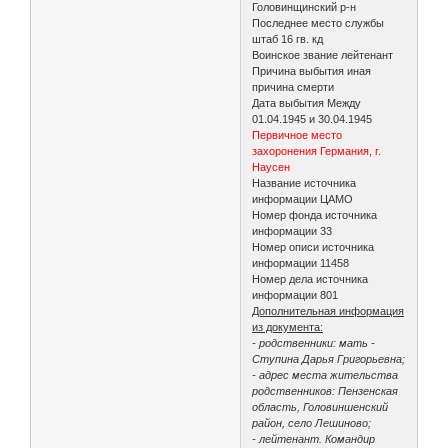
Головинщинский р-н
Последнее место службы
штаб 16 гв. кд
Воинское звание лейтенант
Причина выбытия иная
причина смерти
Дата выбытия Между
01.04.1945 и 30.04.1945
Первичное место
захоронения Германия, г.
Наусен
Название источника
информации ЦАМО
Номер фонда источника
информации 33
Номер описи источника
информации 11458
Номер дела источника
информации 801
Дополнительная информация
из документа:
- родственники: мать -
Ступина Дарья Григорьевна;
- адрес места жительства
родственников: Пензенская
область, Головиншенский
район, село Лешиново;
- лейтенант. Командир