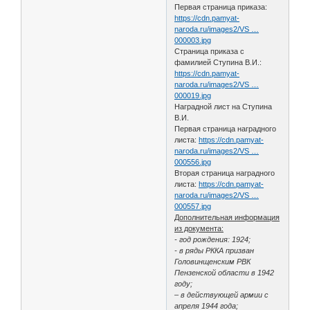
Первая страница приказа:
https://cdn.pamyat-
naroda.ru/images2/VS …
000003.jpg
Страница приказа с
фамилией Ступина В.И.:
https://cdn.pamyat-
naroda.ru/images2/VS …
000019.jpg
Наградной лист на Ступина
В.И.
Первая страница наградного
листа:
https://cdn.pamyat-
naroda.ru/images2/VS …
000556.jpg
Вторая страница наградного
листа:
https://cdn.pamyat-
naroda.ru/images2/VS …
000557.jpg
Дополнительная информация
из документа:
- год рождения: 1924;
- в ряды РККА призван
Головинщенским РВК
Пензенской области в 1942
году;
– в действующей армии с
апреля 1944 года;