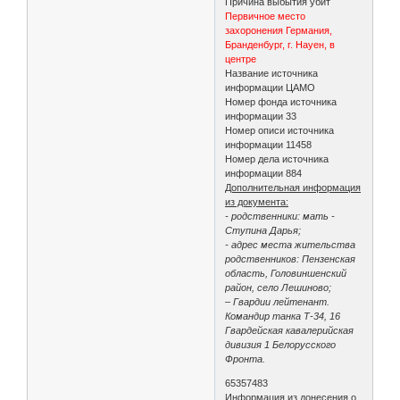
Причина выбытия убит
Первичное место
захоронения Германия,
Бранденбург, г. Науен, в
центре
Название источника
информации ЦАМО
Номер фонда источника
информации 33
Номер описи источника
информации 11458
Номер дела источника
информации 884
Дополнительная информация
из документа:
- родственники: мать -
Ступина Дарья;
- адрес места жительства
родственников: Пензенская
область, Головиншенский
район, село Лешиново;
– Гвардии лейтенант.
Командир танка Т-34, 16
Гвардейская кавалерийская
дивизия 1 Белорусского
Фронта.
65357483
Информация из донесения о