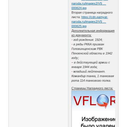
naroda.ru/images2/VS …
000624.jpg
Вторая страница наградного
листа:
https://cdn.pamyat-
naroda.ru/images2/VS …
000625.jpg
Дополнительная информация
из документа:
- год рождения: 1924;
- в ряды РККА призван
Головинщенским РВК
Пензенской области в 1942
году;
– в действующей армии с
января 1944 года;
- младший лейтенант.
Командир танка, 1 танковая
рота 114 танкового полка.
Страницы Наградного листа: