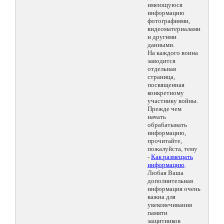
имеющуюся
информацию
фотографиями,
видеоматериалами
и другими
данными.
На каждого воина
заводится
отдельная
страница,
посвященная
конкретному
участнику войны.
Прежде чем
начать
обрабатывать
информацию,
прочитайте,
пожалуйста, тему
-
Как размещать
информацию
.
Любая Ваша
дополнительная
информация очень
важна для
увековечивания
памяти
защитников