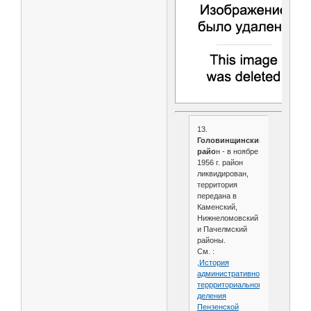
13.
Головинщинский
райо
н - в ноябре
1956 г. район
ликвидирован,
территория
передана в
Каменский,
Нижнеломовский
и Пачелмский
районы.
См. :
,История
административно-
террриториального
деления
Пензенской