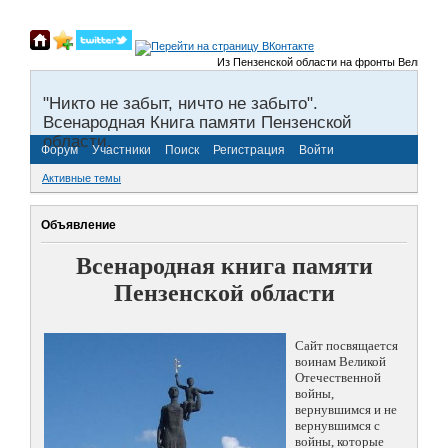
Из Пензенской области на фронты Великой Отечес
"Никто не забыт, ничто не забыто".
Всенародная Книга памяти Пензенской
области.
Форум
Участники
Поиск
Регистрация
Войти
Активные темы
Объявление
Всенародная книга памяти
Пензенской области
Сайт посвящается
воинам Великой
Отечественной
войны,
вернувшимся и не
вернувшимся с
войны, которые