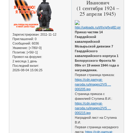
Иванович
(1 сентября 1924 –
25 апреля 1945)
Приказ частям 14
Зарегистрирован
: 2011-11-12
Гвардейской
Приглашений:
0
кавалерийской
Сообщений:
6036
Мозырьской дивизии 7
Уважение:
[+780/-0]
Гвардейского
Позитив:
[+56/-1]
кавалерийского корпуса 1
Провел на форуме:
Белорусского Фронта №
2 месяца 1 день
09/н от 19 июня 1944 года о
Последний визит:
2026-08-04 15:06:25
награждении.
Первая страница приказа:
https://cdn.pamyat-
naroda.ru/images2/VS …
000205.jpg
Страница приказа с
фамилией Ступина В.И.:
https://cdn.pamyat-
naroda.ru/images2/VS …
000215.jpg
Наградной лист на Ступина
В.И.
Первая страница наградного
листа:
https://cdn.pamyat-