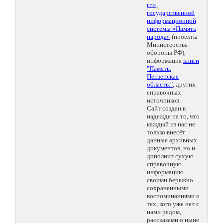
гг.»
,
государственной
информационной
системы «Память
народа»
(проекты
Министерства
обороны РФ),
информация
книги
"Память.
Пензенская
область."
, других
справочных
источников.
Сайт создан в
надежде на то, что
каждый из нас не
только внесёт
данные архивных
документов, но и
дополнит сухую
справочную
информацию
своими бережно
сохраненными
воспоминаниями о
тех, кого уже нет с
нами рядом,
рассказами о ныне