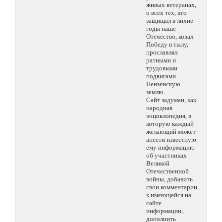
живых ветеранах,
о всех тех, кто
защищал в лихие
годы наше
Отечество, ковал
Победу в тылу,
прославлял
ратными и
трудовыми
подвигами
Пензенскую
землю.
Сайт задуман, как
народная
энциклопедия, в
которую каждый
желающий может
внести известную
ему информацию
об участниках
Великой
Отечественной
войны, добавить
свои комментарии
к имеющейся на
сайте
информации,
дополнить