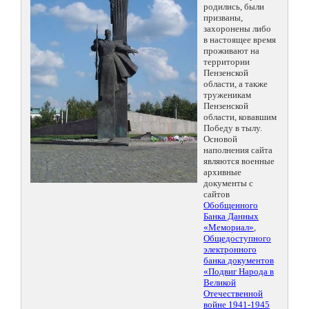
родились, были
призваны,
захоронены либо
в настоящее время
проживают на
территории
Пензенской
области, а также
труженикам
Пензенской
области, ковавшим
Победу в тылу.
Основой
наполнения сайта
являются военные
архивные
документы с
сайтов
Обобщенного
Банка Данных
«Мемориал»
,
Общедоступного
электронного
банка документов
«Подвиг Народа в
Великой
Отечественной
войне 1941-1945