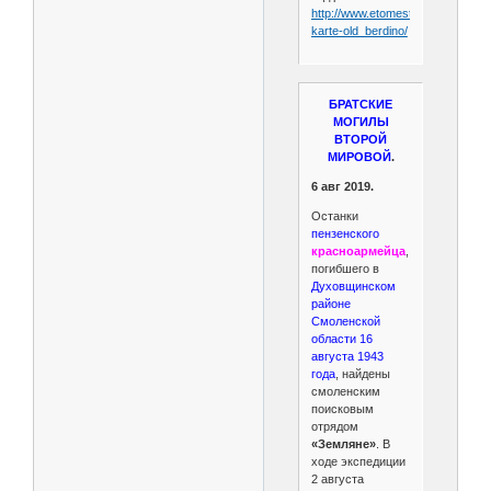
http://www.etomesto.ru/na-
karte-old_berdino/
БРАТСКИЕ
МОГИЛЫ
ВТОРОЙ
МИРОВОЙ
.
6 авг 2019.
Останки
пензенского
красноармейца
,
погибшего в
Духовщинском
районе
Смоленской
области 16
августа 1943
года
, найдены
смоленским
поисковым
отрядом
«Земляне»
. В
ходе экспедиции
2 августа