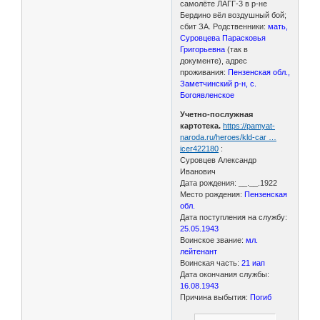
самолёте ЛАГГ-3 в р-не
Бердино вёл воздушный бой;
сбит ЗА. Родственники:
мать,
Суровцева Парасковья
Григорьевна
(так в
документе), адрес
проживания:
Пензенская обл.,
Заметчинский р-н, с.
Богоявленское
Учетно-послужная
картотека.
https://pamyat-
naroda.ru/heroes/kld-car …
icer422180
:
Суровцев Александр
Иванович
Дата рождения: __.__.1922
Место рождения:
Пензенская
обл.
Дата поступления на службу:
25.05.1943
Воинское звание:
мл.
лейтенант
Воинская часть:
21 иап
Дата окончания службы:
16.08.1943
Причина выбытия:
Погиб