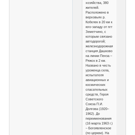
хозяйства, 380
жителей.
Расположено в
верховьях р.
Кобелек в 20 км к
юго-западу от пгт
Земетчино, с
которым связано
автодорогой;
железнодорожная
станция Дашково
на линии Пенза –
Ряжск в 2 км.
Названо в честь
уроженца села,
испытателя
авиационных и
космических
спасательных
средств, Героя
Советского
Союза П.И.
Долгова (1920–
1962). До
переименования
(16 марта 1963 г.)
– Богоявленское
(по церкви). На