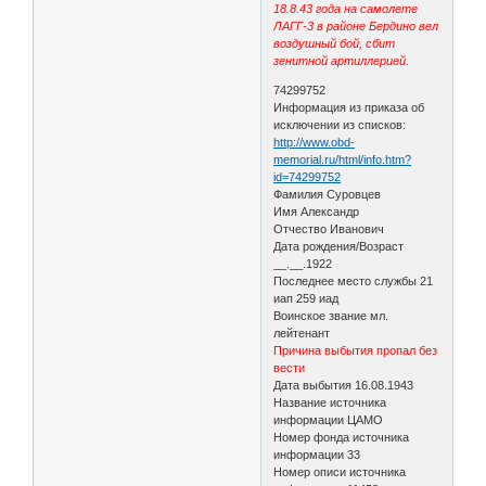
18.8.43 года на самолете
ЛАГГ-3 в районе Бердино вел
воздушный бой, сбит
зенитной артиллерией
.
74299752
Информация из приказа об
исключении из списков:
http://www.obd-
memorial.ru/html/info.htm?
id=74299752
Фамилия Суровцев
Имя Александр
Отчество Иванович
Дата рождения/Возраст
__.__.1922
Последнее место службы 21
иап 259 иад
Воинское звание мл.
лейтенант
Причина выбытия пропал без
вести
Дата выбытия 16.08.1943
Название источника
информации ЦАМО
Номер фонда источника
информации 33
Номер описи источника