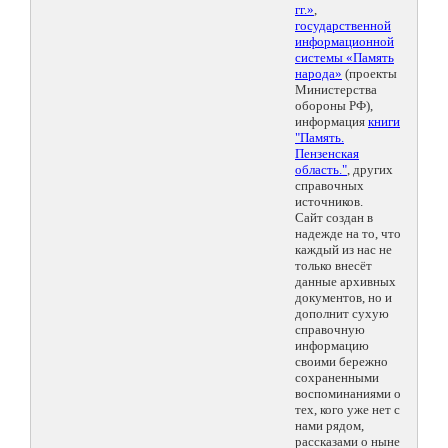
гг.»
,
государственной
информационной
системы «Память
народа»
(проекты
Министерства
обороны РФ),
информация
книги
"Память.
Пензенская
область."
, других
справочных
источников.
Сайт создан в
надежде на то, что
каждый из нас не
только внесёт
данные архивных
документов, но и
дополнит сухую
справочную
информацию
своими бережно
сохраненными
воспоминаниями о
тех, кого уже нет с
нами рядом,
рассказами о ныне