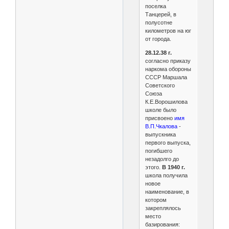
поселка
Танцерей, в
полусотне
километров на юг
от города.
28.12.38 г.
согласно приказу
наркома обороны
СССР Маршала
Советского
Союза
К.Е.Ворошилова
школе было
присвоено
имя
В.П.Чкалова
-
выпускника
первого выпуска,
погибшего
незадолго до
этого.
В 1940 г.
школа получила
новое
наименование, в
котором
закреплялось
место
базирования: