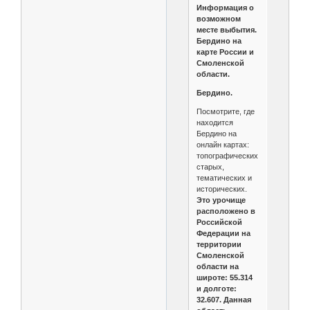
Информация о
возможном
месте выбытия.
Бердино на
карте России и
Смоленской
области.
Бердино.
Посмотрите, где
находится
Бердино на
онлайн картах:
топографических,
старых,
тематических и
исторических.
Это урочище
расположено в
Российской
Федерации на
территории
Смоленской
области на
широте: 55.314
и долготе:
32.607. Данная