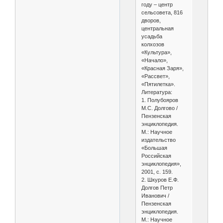
году – центр
сельсовета, 816
дворов,
центральная
усадьба
колхозов
«Культура»,
«Начало»,
«Красная Заря»,
«Рассвет»,
«Пятилетка».
Литература:
1. Полубояров
М.С. Долгово /
Пензенская
энциклопедия.
М.: Научное
издательство
«Большая
Российская
энциклопедия»,
2001, с. 159.
2. Шкуров Е.Ф.
Долгов Петр
Иванович /
Пензенская
энциклопедия.
М.: Научное