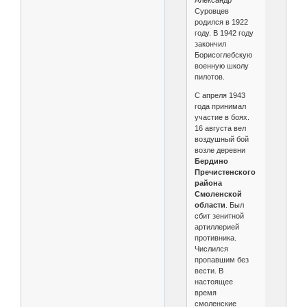
Суровцев
родился в 1922
году. В 1942 году
закончил
Борисоглебскую
военную школу
пилотов.
С апреля 1943
года принимал
участие в боях.
16 августа вел
воздушный бой
возле деревни
Бердино
Пречистенского
района
Смоленской
области
. Был
сбит зенитной
артиллерией
противника.
Числился
пропавшим без
вести. В
настоящее
время
смоленские