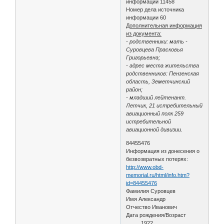
информации 11458
Номер дела источника
информации 60
Дополнительная информация
из документа:
- родственники: мать -
Суровцева Прасковья
Григорьевна;
- адрес места жительства
родственников: Пензенская
область, Земетчинский
район;
- младший лейтенант.
Летчик, 21 истребительный
авиационный полк 259
истребительной
авиационной дивизии.
84455476
Информация из донесения о
безвозвратных потерях:
http://www.obd-
memorial.ru/html/info.htm?
id=84455476
Фамилия Суровцев
Имя Александр
Отчество Иванович
Дата рождения/Возраст
__.__.1922