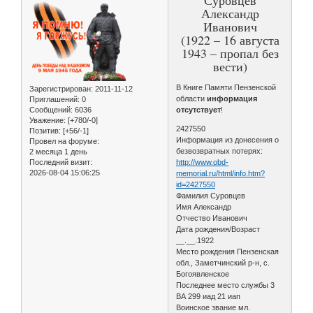
Александр
Иванович
(1922 – 16 августа
1943 – пропал без
вести)
В Книге Памяти Пензенской
Зарегистрирован
: 2011-11-12
области
информация
Приглашений:
0
Сообщений:
6036
отсутствует
!
Уважение:
[+780/-0]
2427550
Позитив:
[+56/-1]
Информация из донесения о
Провел на форуме:
безвозвратных потерях:
2 месяца 1 день
Последний визит:
http://www.obd-
2026-08-04 15:06:25
memorial.ru/html/info.htm?
id=2427550
Фамилия Суровцев
Имя Александр
Отчество Иванович
Дата рождения/Возраст
__.__.1922
Место рождения Пензенская
обл., Заметчинский р-н, с.
Богоявленское
Последнее место службы 3
ВА 299 иад 21 иап
Воинское звание мл.