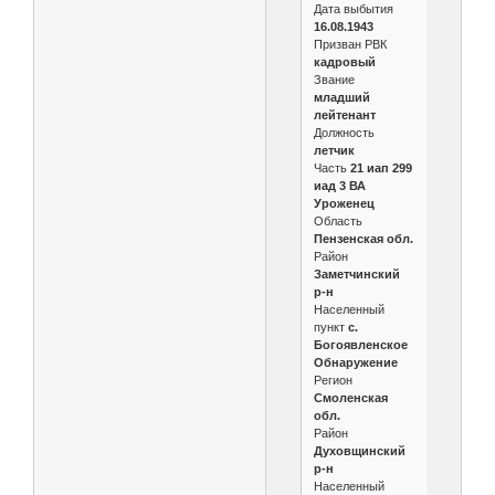
Дата выбытия
16.08.1943
Призван РВК
кадровый
Звание
младший
лейтенант
Должность
летчик
Часть
21 иап 299
иад 3 ВА
Уроженец
Область
Пензенская обл.
Район
Заметчинский
р-н
Населенный
пункт
с.
Богоявленское
Обнаружение
Регион
Смоленская
обл.
Район
Духовщинский
р-н
Населенный