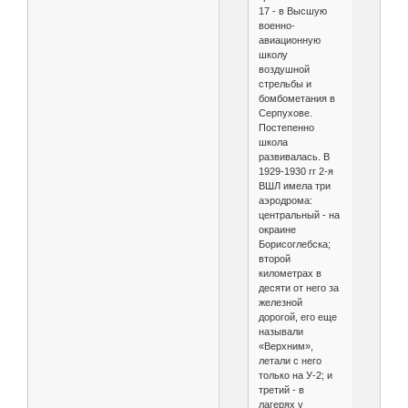
17 - в Высшую
военно-
авиационную
школу
воздушной
стрельбы и
бомбометания в
Серпухове.
Постепенно
школа
развивалась. В
1929-1930 гг 2-я
ВШЛ имела три
аэродрома:
центральный - на
окраине
Борисоглебска;
второй
километрах в
десяти от него за
железной
дорогой, его еще
называли
«Верхним»,
летали с него
только на У-2; и
третий - в
лагерях у