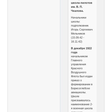
школа пилотов
им. В. П.
Чкалова.
Начальники
школы:
подполковник
Игорь Сергеевич
Мельников
(15.09.42 -
16.11.42)
В декабре 1922
года
начальником
Главного
управления
Красного
Воздушного
Флота был издан
приказ о
формировании в
Борисоглебске
авиашколы.
Школе
присваивалось
наименование 2-
я военная школа