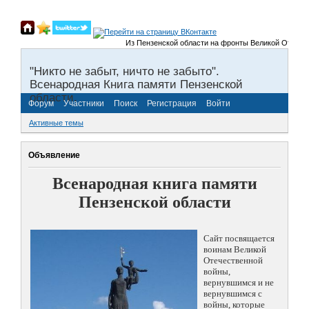
Из Пензенской области на фронты Великой Отечественно
"Никто не забыт, ничто не забыто".
Всенародная Книга памяти Пензенской
области.
Форум
Участники
Поиск
Регистрация
Войти
Активные темы
Объявление
Всенародная книга памяти
Пензенской области
Сайт посвящается
воинам Великой
Отечественной
войны,
вернувшимся и не
вернувшимся с
войны, которые