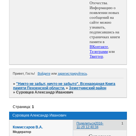
Отечества.
Информацию о
появлении новых
сообщений на
сайте можно
узнавать,
подписавшись на
страничках книги
памяти в
ВКонтакте
,
Телеграмм
или
Твиттер
.
Привет, Гость!
Войдите
или
зарегистрируйтесь
.
»
"Никто не забыт, ничто не забыто". Всенародная Книга
памяти Пензенской области.
»
Земетчинский район
»
Суровцев Александр Иванович
Страница:
1
Суровцев Александр Иванович
Поделиться
2016-
1
Комиссаров В.А.
11-29 12:40:34
Модератор
Суровцев