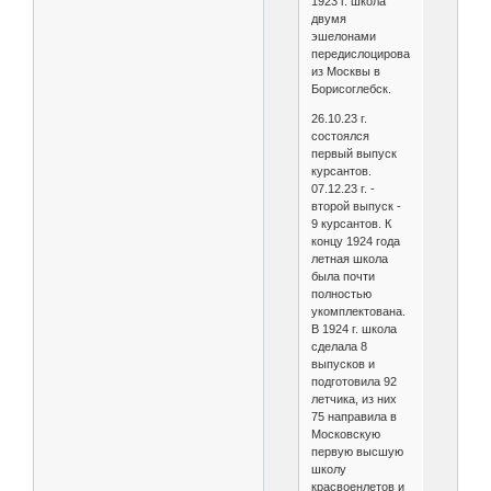
1923 г. школа
двумя
эшелонами
передислоцировалась
из Москвы в
Борисоглебск.
26.10.23 г.
состоялся
первый выпуск
курсантов.
07.12.23 г. -
второй выпуск -
9 курсантов. К
концу 1924 года
летная школа
была почти
полностью
укомплектована.
В 1924 г. школа
сделала 8
выпусков и
подготовила 92
летчика, из них
75 направила в
Московскую
первую высшую
школу
красвоенлетов и