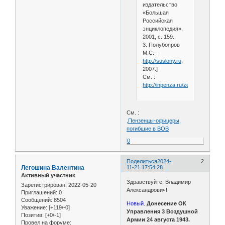
издательство
«Большая
Российская
энциклопедия»,
2001, с. 159.
3. Полубояров
М.С. -
http://suslony.ru
,
2007.]
См. :
http://inpenza.ru/zemetchino/dolg
См. :
,Пензенцы-офицеры,
погибшие в ВОВ
0
Поделиться
2024-
2
Легошина Валентина
11-21 17:54:28
Активный участник
Здравствуйте, Владимир
Зарегистрирован
: 2022-05-20
Александрович!
Приглашений:
0
Сообщений:
8504
Новый
.
Донесение ОК
Уважение:
[+119/-0]
Управления 3 Воздушной
Позитив:
[+0/-1]
Армии 24 августа 1943.
Провел на форуме: