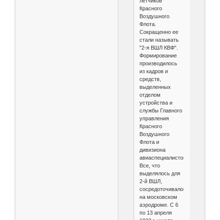
летчиков
Красного
Воздушного
Флота.
Сокращенно ее
стали называть
"2-я ВШЛ КВФ".
Формирование
производилось
из кадров и
средств,
выделенных
отделом
устройства и
службы Главного
управления
Красного
Воздушного
Флота и
дивизиона
авиаспециалистов.
Все, что
выделялось для
2-й ВШЛ,
сосредоточивалось
на московском
аэродроме. С 6
по 13 апреля