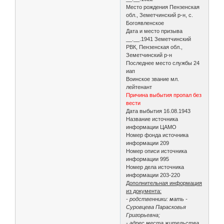
Место рождения Пензенская
обл., Земетчинский р-н, с.
Богоявленское
Дата и место призыва
__.__.1941 Земетчинский
РВК, Пензенская обл.,
Земетчинский р-н
Последнее место службы 24
иап
Воинское звание мл.
лейтенант
Причина выбытия пропал без
вести
Дата выбытия 16.08.1943
Название источника
информации ЦАМО
Номер фонда источника
информации 209
Номер описи источника
информации 995
Номер дела источника
информации 203-220
Дополнительная информация
из документа:
- родственники: мать -
Суровцева Парасковья
Григорьевна;
- адрес места жительства