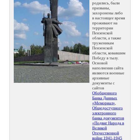
родились, были
призваны,
захоронены либо
в настоящее время
проживают на
территории
Пензенской
области, а также
труженикам
Пензенской
области, ковавшим
Победу в тылу.
Основой
наполнения сайта
являются военные
архивные
документы с
сайтов
Обобщенного
Банка Данных
«Мемориал»
,
Общедоступного
электронного
банка документов
«Подвиг Народа в
Великой
Отечественной
войне 1941-1945