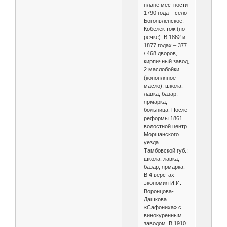
плане местности
1790 года – село
Богоявленское,
Кобелек тож (по
речке). В 1862 и
1877 годах – 377
/ 468 дворов,
кирпичный завод,
2 маслобойки
(конопляное
масло), школа,
лавка, базар,
ярмарка,
больница. После
реформы 1861
волостной центр
Моршанского
уезда
Тамбовской губ.;
школа, лавка,
базар, ярмарка.
В 4 верстах
экономия И.И.
Воронцова-
Дашкова
«Сафониха» с
винокуренным
заводом. В 1910