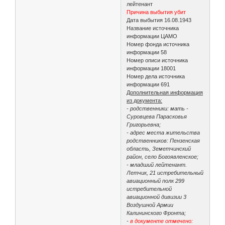
лейтенант
Причина выбытия убит
Дата выбытия 16.08.1943
Название источника
информации ЦАМО
Номер фонда источника
информации 58
Номер описи источника
информации 18001
Номер дела источника
информации 691
Дополнительная информация
из документа:
- родственники: мать -
Суровцева Парасковья
Григорьевна;
- адрес места жительства
родственников: Пензенская
область, Земетчинский
район, село Богоявленское;
- младший лейтенант.
Летчик, 21 истребительный
авиационный полк 299
истребительной
авиационной дивизии 3
Воздушной Армии
Калининского Фронта;
-
в документе отмечено: