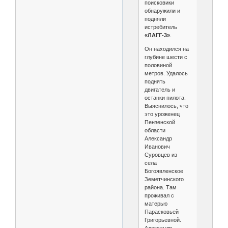
поисковики
обнаружили и
подняли
истребитель
«ЛАГГ-3»
.
Он находился на
глубине шести с
половиной
метров. Удалось
поднять
двигатель и
останки пилота.
Выяснилось, что
это уроженец
Пензенской
области
Александр
Иванович
Суровцев из
села
Богоявленское
Земетчинского
района. Там
проживал с
матерью
Парасковьей
Григорьевной.
Александр