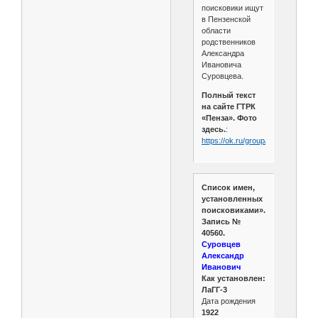
поисковики ищут
в Пензенской
области
родственников
Александра
Ивановича
Суровцева.
Полный текст
на сайте ГТРК
«Пенза». Фото
здесь.
:
https://ok.ru/group/50731906498
Список имен,
установленных
поисковиками».
Запись №
40560.
Суровцев
Александр
Иванович
Как установлен:
ЛаГГ-3
Дата рождения
1922