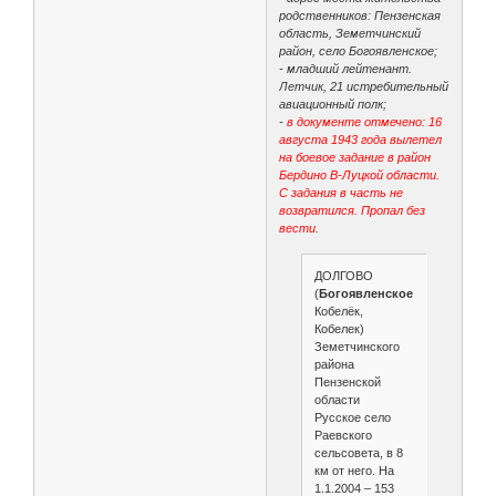
родственников: Пензенская
область, Земетчинский
район, село Богоявленское;
- младший лейтенант.
Летчик, 21 истребительный
авиационный полк;
-
в документе отмечено: 16
августа 1943 года вылетел
на боевое задание в район
Бердино В-Луцкой области.
С задания в часть не
возвратился. Пропал без
вести
.
ДОЛГОВО
(
Богоявленское
,
Кобелёк,
Кобелек)
Земетчинского
района
Пензенской
области
Русское село
Раевского
сельсовета, в 8
км от него. На
1.1.2004 – 153