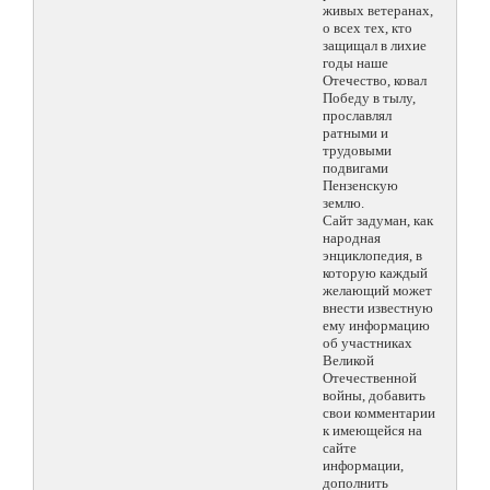
живых ветеранах,
о всех тех, кто
защищал в лихие
годы наше
Отечество, ковал
Победу в тылу,
прославлял
ратными и
трудовыми
подвигами
Пензенскую
землю.
Сайт задуман, как
народная
энциклопедия, в
которую каждый
желающий может
внести известную
ему информацию
об участниках
Великой
Отечественной
войны, добавить
свои комментарии
к имеющейся на
сайте
информации,
дополнить