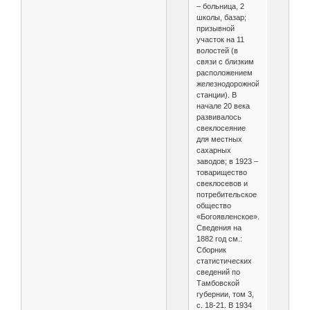
– больница, 2
школы, базар;
призывной
участок на 11
волостей (в
связи с близким
расположением
железнодорожной
станции). В
начале 20 века
развивалось
свеклосеяние
для местных
сахарных
заводов; в 1923 –
товарищество
свеклосевов и
потребительское
общество
«Богоявленское».
Сведения на
1882 год см.:
Сборник
статистических
сведений по
Тамбовской
губернии, том 3,
с. 18-21. В 1934