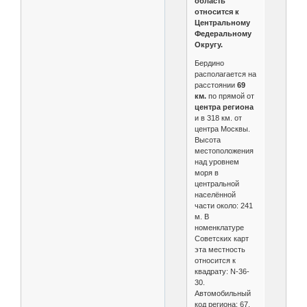
область
относится к
Центральному
Федеральному
Округу.
Бердино
располагается на
расстоянии
69
км.
по прямой от
центра региона
и в 318 км. от
центра Москвы.
Высота
местоположения
над уровнем
моря в
центральной
населённой
части около: 241
м. В
номенклатуре
Советских карт
эта местность
относится к
квадрату: N-36-
30.
Автомобильный
код региона: 67.