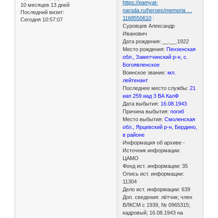
https://pamyat-
10 месяцев 13 дней
naroda.ru/heroes/memoria …
Последний визит:
1168550610
:
Сегодня 10:57:07
Суровцев Александр
Иванович
Дата рождения: __.__.1922
Место рождения:
Пензенская
обл., Заметчинский р-н, с.
Богоявленское
Воинское звание:
мл.
лейтенант
Последнее место службы:
21
иап 259 иад 3 ВА КалФ
Дата выбытия:
16.08.1943
Причина выбытия:
погиб
Место выбытия:
Смоленская
обл., Ярцевский р-н, Бердино,
в районе
Информация об архиве -
Источник информации:
ЦАМО
Фонд ист. информации: 35
Опись ист. информации:
11304
Дело ист. информации: 639
Доп. сведения: лётчик; член
ВЛКСМ с 1939, № 0965315;
кадровый; 16.08.1943 на