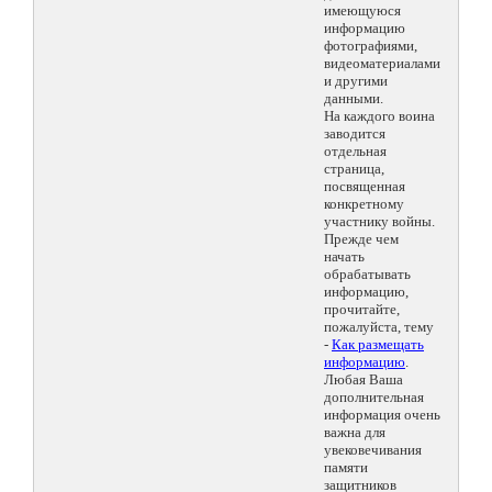
имеющуюся
информацию
фотографиями,
видеоматериалами
и другими
данными.
На каждого воина
заводится
отдельная
страница,
посвященная
конкретному
участнику войны.
Прежде чем
начать
обрабатывать
информацию,
прочитайте,
пожалуйста, тему
-
Как размещать
информацию
.
Любая Ваша
дополнительная
информация очень
важна для
увековечивания
памяти
защитников