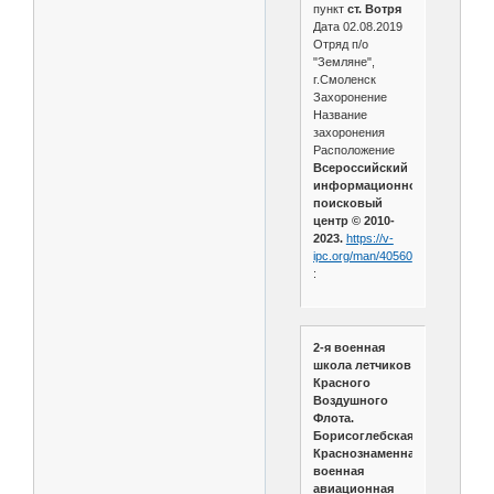
пункт
ст. Вотря
Дата 02.08.2019
Отряд п/о
"Земляне",
г.Смоленск
Захоронение
Название
захоронения
Расположение
Всероссийский
информационно-
поисковый
центр © 2010-
2023.
https://v-
ipc.org/man/40560
:
2-я военная
школа летчиков
Красного
Воздушного
Флота.
Борисоглебская
Краснознаменная
военная
авиационная