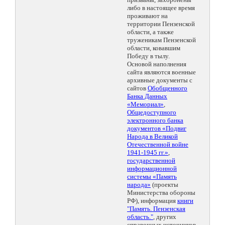
либо в настоящее время
проживают на
территории Пензенской
области, а также
труженикам Пензенской
области, ковавшим
Победу в тылу.
Основой наполнения
сайта являются военные
архивные документы с
сайтов
Обобщенного
Банка Данных
«Мемориал»
,
Общедоступного
электронного банка
документов «Подвиг
Народа в Великой
Отечественной войне
1941-1945 гг.»
,
государственной
информационной
системы «Память
народа»
(проекты
Министерства обороны
РФ), информация
книги
"Память. Пензенская
область."
, других
справочных источников.