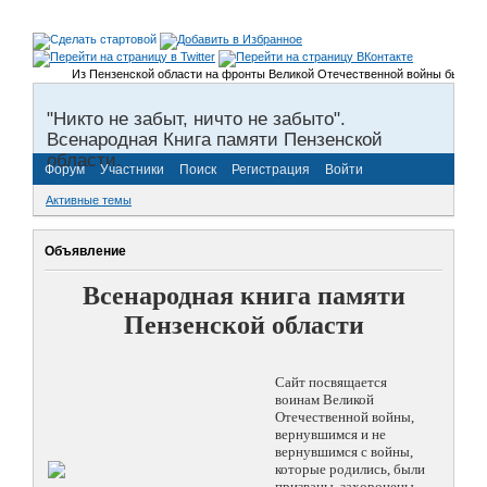
Из Пензенской области на фронты Великой Отечественной войны было призв
"Никто не забыт, ничто не забыто".
Всенародная Книга памяти Пензенской
области.
Форум
Участники
Поиск
Регистрация
Войти
Активные темы
Объявление
Всенародная книга памяти
Пензенской области
Сайт посвящается
воинам Великой
Отечественной войны,
вернувшимся и не
вернувшимся с войны,
которые родились, были
призваны, захоронены