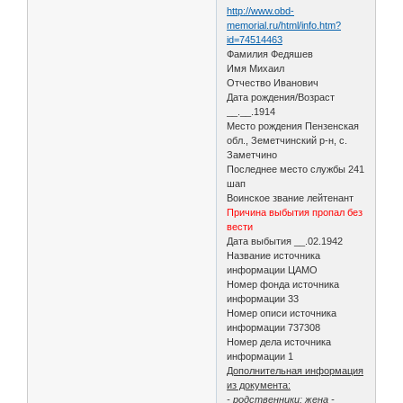
http://www.obd-
memorial.ru/html/info.htm?
id=74514463
Фамилия Федяшев
Имя Михаил
Отчество Иванович
Дата рождения/Возраст
__.__.1914
Место рождения Пензенская
обл., Земетчинский р-н, с.
Заметчино
Последнее место службы 241
шап
Воинское звание лейтенант
Причина выбытия пропал без
вести
Дата выбытия __.02.1942
Название источника
информации ЦАМО
Номер фонда источника
информации 33
Номер описи источника
информации 737308
Номер дела источника
информации 1
Дополнительная информация
из документа:
- родственники: жена -