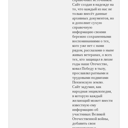
Сайт создан в надежде на
то, что каждый из нас не
только внесёт данные
архивных документов, но
и дополнит сухую
справочную
информацию своими
бережно сохраненными
воспоминаниями о тех,
кого уже нет с нами
рядом, рассказами о ныне
живых ветеранах, о всех
тех, кто защищал в лихие
годы наше Отечество,
ковал Победу в тылу,
прославлял ратными и
трудовыми подвигами
Пензенскую землю.
Сайт задуман, как
народная энциклопедия,
в которую каждый
желающий может внести
известную ему
информацию об
участниках Великой
Отечественной войны,
добавить свои
комментарии к