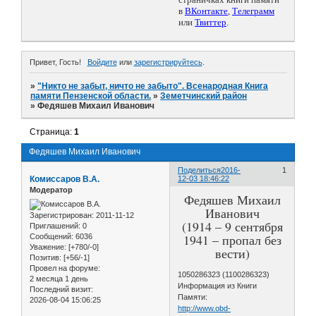
в
ВКонтакте
,
Телеграмм
или
Твиттер
.
Привет, Гость!
Войдите
или
зарегистрируйтесь
.
»
"Никто не забыт, ничто не забыто". Всенародная Книга
памяти Пензенской области.
»
Земетчинский район
»
Федяшев Михаил Иванович
Страница:
1
Федяшев Михаил Иванович
Поделиться
2016-
1
Комиссаров В.А.
12-03 18:46:22
Модератор
Федяшев Михаил
Иванович
Зарегистрирован
: 2011-11-12
(1914 – 9 сентября
Приглашений:
0
1941 – пропал без
Сообщений:
6036
Уважение:
[+780/-0]
вести)
Позитив:
[+56/-1]
Провел на форуме:
1050286323 (1100286323)
2 месяца 1 день
Информация из Книги
Последний визит:
Памяти:
2026-08-04 15:06:25
http://www.obd-