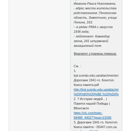
Ивакина Раиса Николаевна;
- адрес места жительства
родственников: Пензенская
область, Земетчино, улица
Ленина, 163;
– в рядах РККА с августа
1936 года;
- лейтенант. Командир
звена, 241 штурмовой
авиационный полк.
Фрагмент страницы приказа:
См. :
1.
kpt.sumdu.edu.ua/attachments/article/11
Дорогами 1941-го. Конотоп.
Книга памяти.pdf
http://kpt.sumdu.edu.ua/attach
%D0%B3%D0%BE.%20%D0%9A%D0
2. ? Истории людей... |
Памяти нашей Победы |
ВКонтакте
https://vk.com/topic-
68489_44027?post=21595
3. Дорогами 1941-го. Конотоп.
Книга памяти - 05447.com.ua