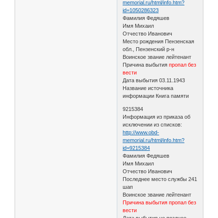
memorial.ru/html/info.htm?
id=1050286323
Фамилия Федяшев
Имя Михаил
Отчество Иванович
Место рождения Пензенская
обл., Пензенский р-н
Воинское звание лейтенант
Причина выбытия
пропал без
вести
Дата выбытия 03.11.1943
Название источника
информации Книга памяти
9215384
Информация из приказа об
исключении из списков:
http://www.obd-
memorial.ru/html/info.htm?
id=9215384
Фамилия Федяшев
Имя Михаил
Отчество Иванович
Последнее место службы 241
шап
Воинское звание лейтенант
Причина выбытия пропал без
вести
Дата выбытия не позднее