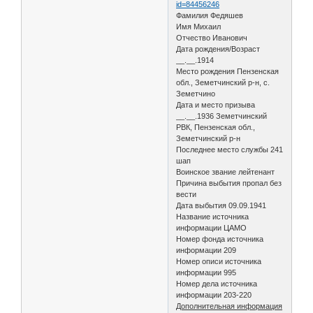
id=84456246
Фамилия Федяшев
Имя Михаил
Отчество Иванович
Дата рождения/Возраст
__.__.1914
Место рождения Пензенская
обл., Земетчинский р-н, с.
Земетчино
Дата и место призыва
__.__.1936 Земетчинский
РВК, Пензенская обл.,
Земетчинский р-н
Последнее место службы 241
шап
Воинское звание лейтенант
Причина выбытия пропал без
вести
Дата выбытия 09.09.1941
Название источника
информации ЦАМО
Номер фонда источника
информации 209
Номер описи источника
информации 995
Номер дела источника
информации 203-220
Дополнительная информация