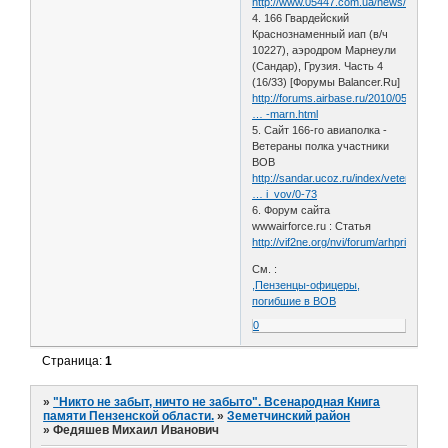
http://www.05447.com.ua/news/108561
4. 166 Гвардейский
Краснознаменный иап (в/ч
10227), аэродром Марнеули
(Сандар), Грузия. Часть 4
(16/33) [Форумы Balancer.Ru]
http://forums.airbase.ru/2010/05/t62425
… -marn.html
5. Cайт 166-го авиаполка -
Ветераны полка участники
ВОВ
http://sandar.ucoz.ru/index/veterany_po
… i_vov/0-73
6. Форум сайта
wwwairforce.ru : Статья
http://vif2ne.org/nvi/forum/arhprint/1390
См. :
,Пензенцы-офицеры,
погибшие в ВОВ
0
Страница:
1
»
"Никто не забыт, ничто не забыто". Всенародная Книга
памяти Пензенской области.
»
Земетчинский район
»
Федяшев Михаил Иванович