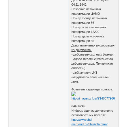
04.11.1942
Название источника
информации ЦАМО
Номер фонда источника
информации 56
Номер описи источника
информации 12220
Номер дела источника
информации 65
Дополнительная информация
из документа:
- родственники: нет данных;
- адрес места жительства
родственников: Пензенская
область;
- лейтенант. 241
штурмовой авиационный
полк.
Фрагмент страницы приказа:
84456246
Информация из донесения о
безвозвратных потерях:
http://www.obd-
memorial.ru/html/info.htm?