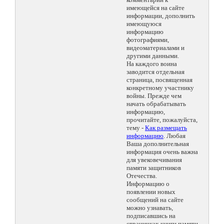
имеющейся на сайте
информации, дополнить
имеющуюся
информацию
фотографиями,
видеоматериалами и
другими данными.
На каждого воина
заводится отдельная
страница, посвященная
конкретному участнику
войны. Прежде чем
начать обрабатывать
информацию,
прочитайте, пожалуйста,
тему -
Как размещать
информацию
. Любая
Ваша дополнительная
информация очень важна
для увековечивания
памяти защитников
Отечества.
Информацию о
появлении новых
сообщений на сайте
можно узнавать,
подписавшись на
страничках книги памяти