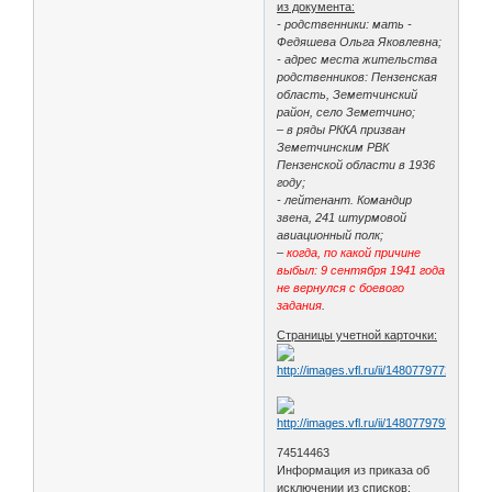
из документа:
- родственники: мать -
Федяшева Ольга Яковлевна;
- адрес места жительства
родственников: Пензенская
область, Земетчинский
район, село Земетчино;
– в ряды РККА призван
Земетчинским РВК
Пензенской области в 1936
году;
- лейтенант. Командир
звена, 241 штурмовой
авиационный полк;
–
когда, по какой причине
выбыл: 9 сентября 1941 года
не вернулся с боевого
задания
.
Страницы учетной карточки:
74514463
Информация из приказа об
исключении из списков: