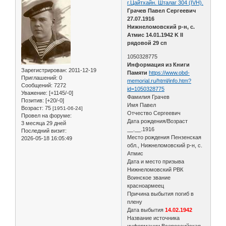
г.Цайтхайн. Шталаг 304 (IVH).
Грачев Павел Сергеевич
27.07.1916
Нижнеломовский р-н, с.
Атмис 14.01.1942 K II
рядовой 29 сп
1050328775
Информация из Книги
Зарегистрирован
: 2011-12-19
Памяти
https://www.obd-
Приглашений:
0
memorial.ru/html/info.htm?
Сообщений:
7272
id=1050328775
Уважение:
[+1145/-0]
Фамилия Грачев
Позитив:
[+20/-0]
Имя Павел
Возраст:
75
[1951-06-24]
Отчество Сергеевич
Провел на форуме:
Дата рождения/Возраст
3 месяца 29 дней
__.__.1916
Последний визит:
Место рождения Пензенская
2026-05-18 16:05:49
обл., Нижнеломовский р-н, с.
Атмис
Дата и место призыва
Нижнеломовский РВК
Воинское звание
красноармеец
Причина выбытия погиб в
плену
Дата выбытия
14.02.1942
Название источника
информации Всероссийская