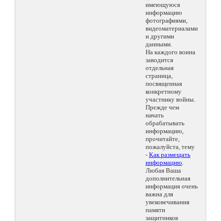
имеющуюся
информацию
фотографиями,
видеоматериалами
и другими
данными.
На каждого воина
заводится
отдельная
страница,
посвященная
конкретному
участнику войны.
Прежде чем
начать
обрабатывать
информацию,
прочитайте,
пожалуйста, тему
-
Как размещать
информацию
.
Любая Ваша
дополнительная
информация очень
важна для
увековечивания
памяти
защитников