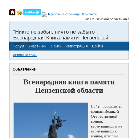
Из Пензенской области на фронты 
"Никто не забыт, ничто не забыто".
Всенародная Книга памяти Пензенской
области.
Форум
Участники
Поиск
Регистрация
Войти
Активные темы
Объявление
Всенародная книга памяти
Пензенской области
Сайт посвящается
воинам Великой
Отечественной
войны,
вернувшимся и не
вернувшимся с
войны, которые