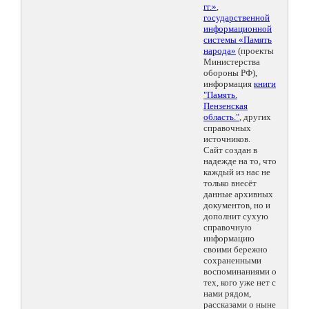
гг.»
,
государственной
информационной
системы «Память
народа»
(проекты
Министерства
обороны РФ),
информация
книги
"Память.
Пензенская
область."
, других
справочных
источников.
Сайт создан в
надежде на то, что
каждый из нас не
только внесёт
данные архивных
документов, но и
дополнит сухую
справочную
информацию
своими бережно
сохраненными
воспоминаниями о
тех, кого уже нет с
нами рядом,
рассказами о ныне