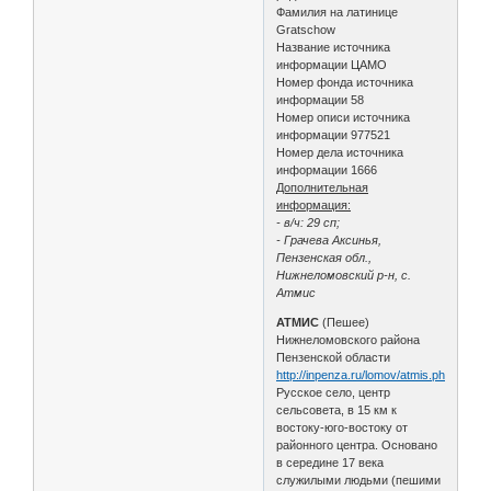
Фамилия на латинице
Gratschow
Название источника
информации ЦАМО
Номер фонда источника
информации 58
Номер описи источника
информации 977521
Номер дела источника
информации 1666
Дополнительная
информация:
- в/ч: 29 сп;
- Грачева Аксинья,
Пензенская обл.,
Нижнеломовский р-н, с.
Атмис
АТМИС
(Пешее)
Нижнеломовского района
Пензенской области
http://inpenza.ru/lomov/atmis.php
Русское село, центр
сельсовета, в 15 км к
востоку-юго-востоку от
районного центра. Основано
в середине 17 века
служилыми людьми (пешими