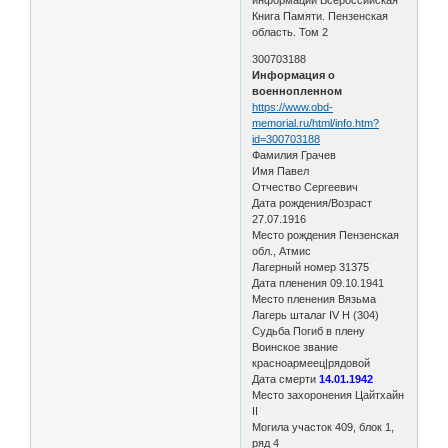
Книга Памяти. Пензенская
область. Том 2
300703188
Информация о
военнопленном
https://www.obd-
memorial.ru/html/info.htm?
id=300703188
Фамилия Грачев
Имя Павел
Отчество Сергеевич
Дата рождения/Возраст
27.07.1916
Место рождения Пензенская
обл., Атмис
Лагерный номер 31375
Дата пленения 09.10.1941
Место пленения Вязьма
Лагерь шталаг IV H (304)
Судьба Погиб в плену
Воинское звание
красноармеец|рядовой
Дата смерти
14.01.1942
Место захоронения Цайтхайн
II
Могила участок 409, блок 1,
ряд 4