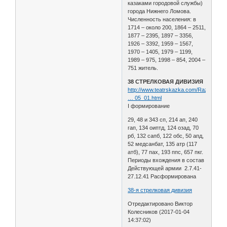
казаками городовой службы)
города Нижнего Ломова.
Численность населения: в
1714 – около 200, 1864 – 2511,
1877 – 2395, 1897 – 3356,
1926 – 3392, 1959 – 1567,
1970 – 1405, 1979 – 1199,
1989 – 975, 1998 – 854, 2004 –
751 житель.
38 СТРЕЛКОВАЯ ДИВИЗИЯ
http://www.teatrskazka.com/Raznoe/Pe
… 05_01.html
I формирование
29, 48 и 343 сп, 214 ап, 240
гап, 134 оиптд, 124 озад, 70
рб, 132 сапб, 122 обс, 50 апд,
52 медсанбат, 135 атр (117
атб), 77 пах, 193 ппс, 657 пкг.
Периоды вхождения в состав
Действующей армии 2.7.41-
27.12.41 Расформирована
38-я стрелковая дивизия
Отредактировано Виктор
Колесников (2017-01-04
14:37:02)