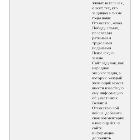
живых ветеранах,
о всех тех, кто
защищал в лихие
годы наше
Отечество, ковал
Победу в тылу,
прославлял
ратными и
трудовыми
подвигами
Пензенскую
землю.
Сайт задуман, как
народная
энциклопедия, в
которую каждый
желающий может
внести известную
ему информацию
об участниках
Великой
Отечественной
войны, добавить
свои комментарии
к имеющейся на
сайте
информации,
дополнить