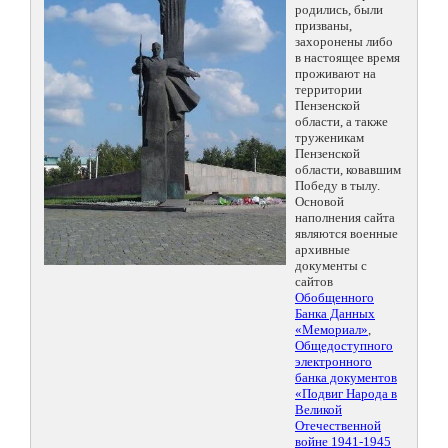
родились, были
призваны,
захоронены либо
в настоящее время
проживают на
территории
Пензенской
области, а также
труженикам
Пензенской
области, ковавшим
Победу в тылу.
Основой
наполнения сайта
являются военные
архивные
документы с
сайтов
Обобщенного
Банка Данных
«Мемориал»
,
Общедоступного
электронного
банка документов
«Подвиг Народа в
Великой
Отечественной
войне 1941-1945