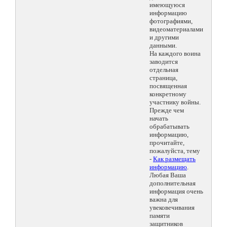
имеющуюся
информацию
фотографиями,
видеоматериалами
и другими
данными.
На каждого воина
заводится
отдельная
страница,
посвященная
конкретному
участнику войны.
Прежде чем
начать
обрабатывать
информацию,
прочитайте,
пожалуйста, тему
-
Как размещать
информацию
.
Любая Ваша
дополнительная
информация очень
важна для
увековечивания
памяти
защитников