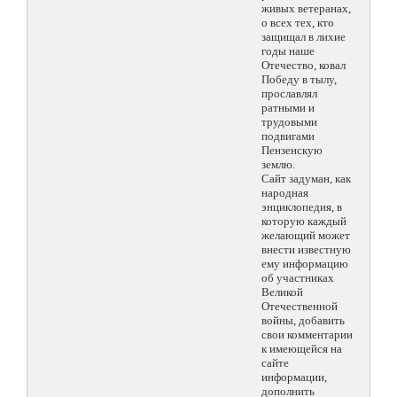
живых ветеранах,
о всех тех, кто
защищал в лихие
годы наше
Отечество, ковал
Победу в тылу,
прославлял
ратными и
трудовыми
подвигами
Пензенскую
землю.
Сайт задуман, как
народная
энциклопедия, в
которую каждый
желающий может
внести известную
ему информацию
об участниках
Великой
Отечественной
войны, добавить
свои комментарии
к имеющейся на
сайте
информации,
дополнить