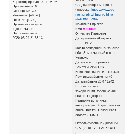
Зарегистрирован
: 2011-03-26
Сводная информация о
Приглашений:
0
человеке:
https://www.obd-
Сообщений:
300
memorial.ru/html/info.htm?
Уважение:
[+10/-0]
id=1000157364
Позитив:
[+0/-0]
Фамилия Бирюков
Провел на форуме:
4 дня 0 часов
Имя
Алексей
Последний визит:
Отчество Иванович
2020-03-24 21:33:13
Дата рождения/Возраст
__.__.1912
Место рождения Пензенская
обл., Земетчинский р-н, с.
Чернояр
Дата и место призыва
Земетчинский РВК
Воинское звание мл. сержант
Причина выбытия погиб
Дата выбытия 26.07.1942
Первичное место
захоронения Воронежская
обл., с. Подгорное
Название источника
информации: Всероссийская
Книга Памяти. Пензенская
область. Том 1
Отредактировано Дворянкин
С.А. (2016-12-11 21:32:01)