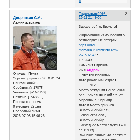
0
Поделиться
2016-
2
Дворянкин С.А.
12-11 21:49:08
Администратор
Здравствуйте, Виолета!
Информация из донесения о
безвозвратных потерях
https://obd-
memorial.ru/html/info.htm?
id=1592643
:
1592643
Фамилия Бирюков
Имя
Андрей
Откуда:
г.Пенза
Отчество Иванович
Зарегистрирован
: 2010-01-24
Дата рождения/Возраст
Приглашений:
0
__.__.1912
Сообщений:
17075
Место рождения Пензенская
Уважение:
[+1523/-6]
обл., Земельчинский с/с, ст.
Позитив:
[+5483/-0]
Морсово, с. Чернояр
Провел на форуме:
Дата и место призыва
9 месяцев 22 дня
Земетчинский РВК,
Последний визит:
Пензенская обл.,
2026-07-08 15:06:26
Земетчинский р-н
Последнее место службы 491
сп 159 сд
Воинское звание мл. сержант