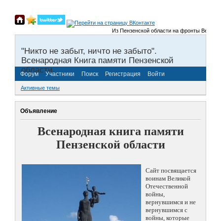
Из Пензенской области на фронты Великой О
"Никто не забыт, ничто не забыто".
Всенародная Книга памяти Пензенской
области.
Форум
Участники
Поиск
Регистрация
Войти
Активные темы
Объявление
Всенародная книга памяти
Пензенской области
Сайт посвящается
воинам Великой
Отечественной
войны,
вернувшимся и не
вернувшимся с
войны, которые