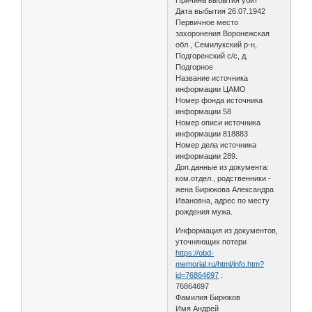
Причина выбытия убит
Дата выбытия 26.07.1942
Первичное место
захоронения Воронежская
обл., Семилукский р-н,
Подгоренский с/с, д.
Подгорное
Название источника
информации ЦАМО
Номер фонда источника
информации 58
Номер описи источника
информации 818883
Номер дела источника
информации 289.
Доп.данные из документа:
ком.отдел., родственники -
жена Бирюкова Александра
Ивановна, адрес по месту
рождения мужа.
Информация из документов,
уточняющих потери
https://obd-
memorial.ru/html/info.htm?
id=76864697
:
76864697
Фамилия Бирюков
Имя Андрей