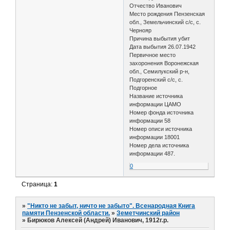
Отчество Иванович
Место рождения Пензенская
обл., Земельчинский с/с, с.
Чернояр
Причина выбытия убит
Дата выбытия 26.07.1942
Первичное место
захоронения Воронежская
обл., Семилукский р-н,
Подгоренский с/с, с.
Подгорное
Название источника
информации ЦАМО
Номер фонда источника
информации 58
Номер описи источника
информации 18001
Номер дела источника
информации 487.
0
Страница:
1
»
"Никто не забыт, ничто не забыто". Всенародная Книга
памяти Пензенской области.
»
Земетчинский район
»
Бирюков Алексей (Андрей) Иванович, 1912г.р.