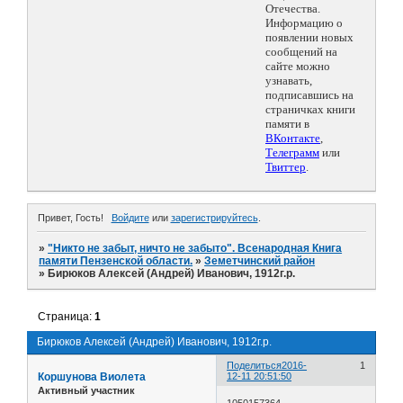
Отечества.
Информацию о
появлении новых
сообщений на
сайте можно
узнавать,
подписавшись на
страничках книги
памяти в
ВКонтакте
,
Телеграмм
или
Твиттер
.
Привет, Гость!
Войдите
или
зарегистрируйтесь
.
»
"Никто не забыт, ничто не забыто". Всенародная Книга
памяти Пензенской области.
»
Земетчинский район
»
Бирюков Алексей (Андрей) Иванович, 1912г.р.
Страница:
1
Бирюков Алексей (Андрей) Иванович, 1912г.р.
Поделиться
2016-
1
Коршунова Виолета
12-11 20:51:50
Активный участник
1050157364