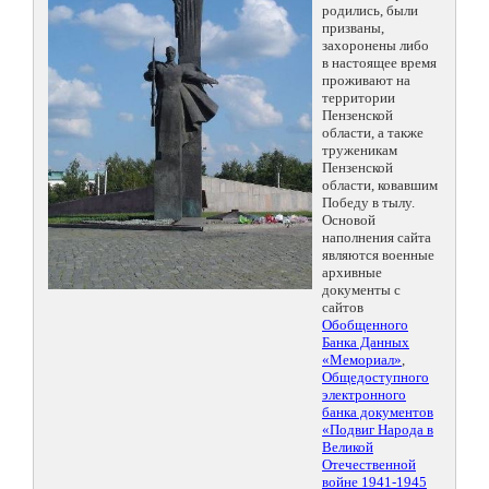
родились, были
призваны,
захоронены либо
в настоящее время
проживают на
территории
Пензенской
области, а также
труженикам
Пензенской
области, ковавшим
Победу в тылу.
Основой
наполнения сайта
являются военные
архивные
документы с
сайтов
Обобщенного
Банка Данных
«Мемориал»
,
Общедоступного
электронного
банка документов
«Подвиг Народа в
Великой
Отечественной
войне 1941-1945