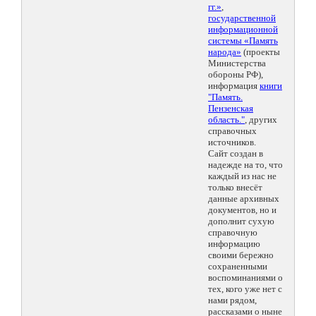
гг.»
,
государственной
информационной
системы «Память
народа»
(проекты
Министерства
обороны РФ),
информация
книги
"Память.
Пензенская
область."
, других
справочных
источников.
Сайт создан в
надежде на то, что
каждый из нас не
только внесёт
данные архивных
документов, но и
дополнит сухую
справочную
информацию
своими бережно
сохраненными
воспоминаниями о
тех, кого уже нет с
нами рядом,
рассказами о ныне