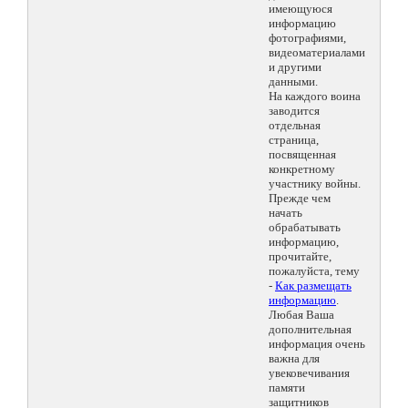
имеющуюся
информацию
фотографиями,
видеоматериалами
и другими
данными.
На каждого воина
заводится
отдельная
страница,
посвященная
конкретному
участнику войны.
Прежде чем
начать
обрабатывать
информацию,
прочитайте,
пожалуйста, тему
-
Как размещать
информацию
.
Любая Ваша
дополнительная
информация очень
важна для
увековечивания
памяти
защитников