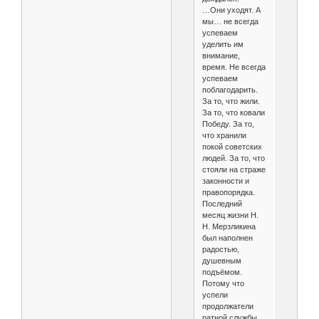
…Они уходят. А
мы… не всегда
успеваем
уделить им
внимание,
время. Не всегда
успеваем
поблагодарить.
За то, что жили.
За то, что ковали
Победу. За то,
что хранили
покой советских
людей. За то, что
стояли на страже
законности и
правопорядка.
Последний
месяц жизни Н.
Н. Мерзликина
был наполнен
радостью,
душевным
подъёмом.
Потому что
успели
продолжатели
ратной службы