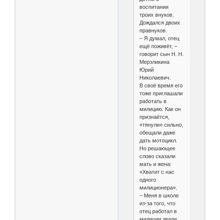
воспитании
троих внуков.
Дождался двоих
правнуков.
– Я думал, отец
ещё поживёт, –
говорит сын Н. Н.
Мерзликина
Юрий
Николаевич.
В своё время его
тоже приглашали
работать в
милицию. Как он
признаётся,
«тянули» сильно,
обещали даже
дать мотоцикл.
Но решающее
слово сказали
мать и жена:
«Хватит с нас
одного
милиционера».
– Меня в школе
из-за того, что
отец работал в
милиции звали