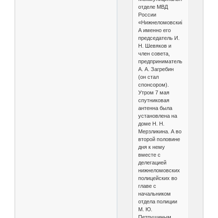
отделе МВД
России
«Нижнеломовский».
А именно его
председатель И.
Н. Шевяков и
член совета,
предприниматель
А. А. Загребин
(он стал
спонсором).
Утром 7 мая
спутниковая
антенна была
установлена на
доме Н. Н.
Мерзликина. А во
второй половине
дня к нему
вместе с
делегацией
нижнеломовских
полицейских во
главе с
начальником
отдела полиции
М. Ю.
Петрушиным