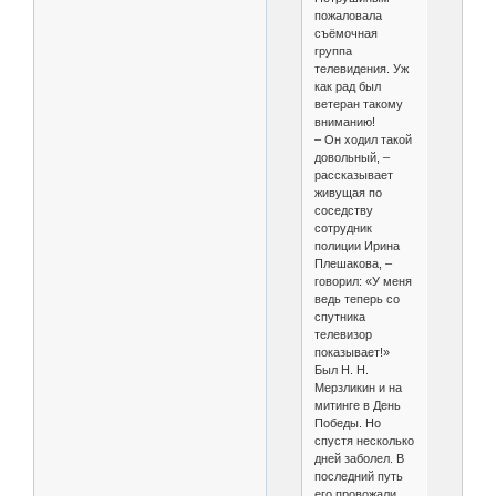
пожаловала
съёмочная
группа
телевидения. Уж
как рад был
ветеран такому
вниманию!
– Он ходил такой
довольный, –
рассказывает
живущая по
соседству
сотрудник
полиции Ирина
Плешакова, –
говорил: «У меня
ведь теперь со
спутника
телевизор
показывает!»
Был Н. Н.
Мерзликин и на
митинге в День
Победы. Но
спустя несколько
дней заболел. В
последний путь
его провожали