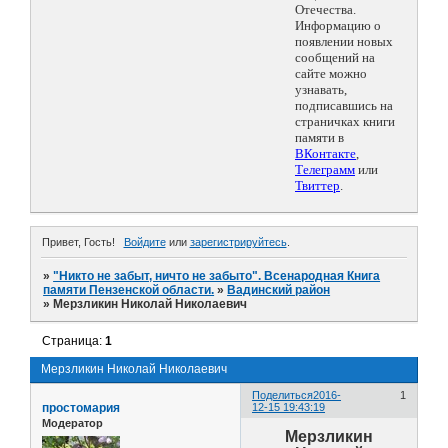
Отечества.
Информацию о
появлении новых
сообщений на
сайте можно
узнавать,
подписавшись на
страничках книги
памяти в
ВКонтакте
,
Телеграмм
или
Твиттер
.
Привет, Гость!
Войдите
или
зарегистрируйтесь
.
»
"Никто не забыт, ничто не забыто". Всенародная Книга
памяти Пензенской области.
»
Вадинский район
»
Мерзликин Николай Николаевич
Страница:
1
Мерзликин Николай Николаевич
Поделиться
2016-
1
простомария
12-15 19:43:19
Модератор
Мерзликин