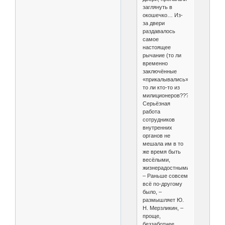
заглянуть в
окошечко… Из-
за двери
раздавалось
самое
настоящее
рычание (то ли
временно
заключённые
«прикалывались»,
то ли кто-то из
милиционеров???).
Серьёзная
работа
сотрудников
внутренних
органов не
мешала им в то
же время быть
весёлыми,
жизнерадостными.
– Раньше совсем
всё по-другому
было, –
размышляет Ю.
Н. Мерзликин, –
проще,
беззаботнее,