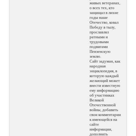
живых ветеранах,
о всех тех, кто
защищал в лихие
годы наше
Отечество, ковал
Победу в тылу,
прославлял
ратными и
трудовыми
подвигами
Пензенскую
землю.
Сайт задуман, как
народная
энциклопедия, в
которую каждый
желающий может
внести известную
ему информацию
об участниках
Великой
Отечественной
войны, добавить
свои комментарии
к имеющейся на
сайте
информации,
дополнить