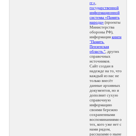
гг.»
,
государственной
информационной
системы «Память
народа»
(проекты
Министерства
обороны РФ),
информация
книги
"Память.
Пензенская
область."
, других
справочных
источников.
Сайт создан в
надежде на то, что
каждый из нас не
только внесёт
данные архивных
документов, но и
дополнит сухую
справочную
информацию
своими бережно
сохраненными
воспоминаниями о
тех, кого уже нет с
нами рядом,
рассказами о ныне