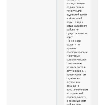
покинул малую
родину даже в
трудную для
вадинской земли
и её жителей
пору – в годы,
когда Вадинского
района не
существовало на
карте
Пензенской
области по
причине
расформирования.
Некоторые
коллеги Николая
Николаевича
уезжали тогда в
другие районы и
продолжали там
служить во
внутренних
органах (с
восстановлением
исторической
справедливости,
с возрождением
района, они,