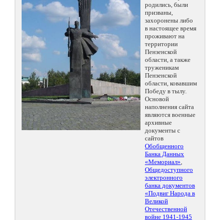
родились, были
призваны,
захоронены либо
в настоящее время
проживают на
территории
Пензенской
области, а также
труженикам
Пензенской
области, ковавшим
Победу в тылу.
Основой
наполнения сайта
являются военные
архивные
документы с
сайтов
Обобщенного
Банка Данных
«Мемориал»
,
Общедоступного
электронного
банка документов
«Подвиг Народа в
Великой
Отечественной
войне 1941-1945