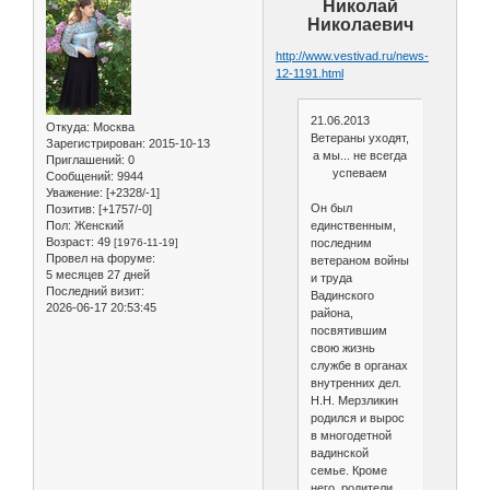
Николай
Николаевич
http://www.vestivad.ru/news-
12-1191.html
21.06.2013
Откуда:
Москва
Ветераны уходят,
Зарегистрирован
: 2015-10-13
а мы... не всегда
Приглашений:
0
успеваем
Сообщений:
9944
Уважение:
[+2328/-1]
Он был
Позитив:
[+1757/-0]
Пол:
Женский
единственным,
Возраст:
49
[1976-11-19]
последним
Провел на форуме:
ветераном войны
5 месяцев 27 дней
и труда
Последний визит:
Вадинского
2026-06-17 20:53:45
района,
посвятившим
свою жизнь
службе в органах
внутренних дел.
Н.Н. Мерзликин
родился и вырос
в многодетной
вадинской
семье. Кроме
него, родители