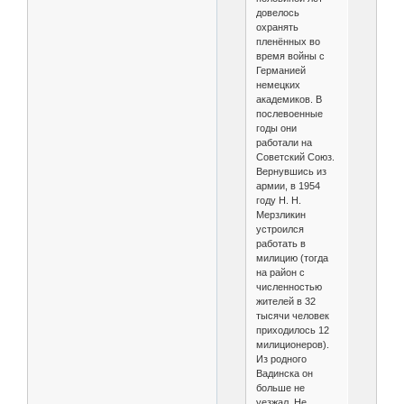
довелось
охранять
пленённых во
время войны с
Германией
немецких
академиков. В
послевоенные
годы они
работали на
Советский Союз.
Вернувшись из
армии, в 1954
году Н. Н.
Мерзликин
устроился
работать в
милицию (тогда
на район с
численностью
жителей в 32
тысячи человек
приходилось 12
милиционеров).
Из родного
Вадинска он
больше не
уезжал. Не