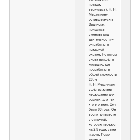
правда,
вернулись). Н. Н.
Мерзликину,
оставшемуся в
Вадинске,
пришлось
сменить род
деятельности –
он работал в
пожарной
охране. Но потом
снова пришёл в
милицию, где
проработал в
общей сложности
28 лет.
Н. Н. Мерзликин
ушёл из жизни
неожиданно для
родных, для тех,
кто его знал. Ему
было 83 года. Он
воспитал вместе
с супругой,
которую пережил
на 2,5 года, сына
и дочь. Помог
детям в