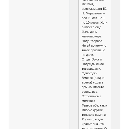
ментом, –
рассказывает Ю.
Н. Мерзликин, –
все 10 лет – с 1
по 10 класс. Хотя
в классе ещё
была дочь
милиционера
Надя Уварова.
Но ей почему-то
такое прозвище
не дали.
Отцы Юрия и
Надежды были
товарищами.
Одногодки.
Вместе (в одно
время) ушли в
армию, вместе
вернулись.
Устроились в
милицию…
Теперь оба, как и
многие другие,
только в памяти.
Хорошо, когда
хранит она что-
то позитивное. О