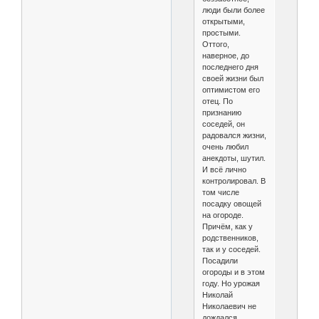
люди были более
открытыми,
простыми.
Оттого,
наверное, до
последнего дня
своей жизни был
оптимистом его
отец. По
признанию
соседей, он
радовался жизни,
очень любил
анекдоты, шутил.
И всё лично
контролировал. В
том числе
посадку овощей
на огороде.
Причём, как у
родственников,
так и у соседей.
Посадили
огороды и в этом
году. Но урожая
Николай
Николаевич не
дождался.