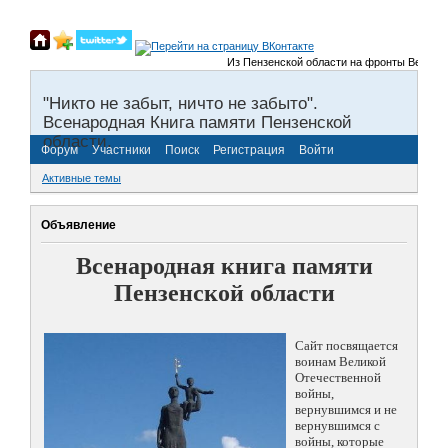
Из Пензенской области на фронты Великой От
"Никто не забыт, ничто не забыто".
Всенародная Книга памяти Пензенской
области.
Форум
Участники
Поиск
Регистрация
Войти
Активные темы
Объявление
Всенародная книга памяти
Пензенской области
Сайт посвящается
воинам Великой
Отечественной
войны,
вернувшимся и не
вернувшимся с
войны, которые