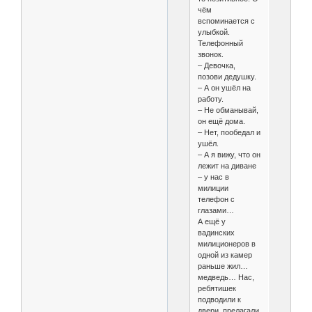
чём
вспоминается с
улыбкой.
Телефонный
звонок.
– Девочка,
позови дедушку.
– А он ушёл на
работу.
– Не обманывай,
он ещё дома.
– Нет, пообедал и
ушёл.
– А я вижу, что он
лежит на диване
– у нас в
милиции
телефон с
глазами…
А ещё у
вадинских
милиционеров в
одной из камер
раньше жил…
медведь… Нас,
ребятишек
подводили к
двери, прелагали