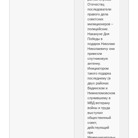
Отечеству,
последователи
правого дела
советских
милиционеров –
полицейские.
Накануне Дня
Победы в
подарок Николаю
Николаевичу они
привезли
спутниковую
антенну.
Инициатором
такого подарка
последнему (в
двух районах
Вадинском и
Нижнеломовском)
служившему в
МВД ветерану
войны и труда
выступил
общественный
совет,
действующий
при
Межмуниципальном