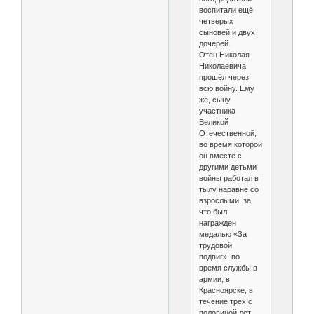
воспитали ещё
четверых
сыновей и двух
дочерей.
Отец Николая
Николаевича
прошёл через
всю войну. Ему
же, сыну
участника
Великой
Отечественной,
во время которой
он вместе с
другими детьми
войны работал в
тылу наравне со
взрослыми, за
что был
награжден
медалью «За
трудовой
подвиг», во
время службы в
армии, в
Красноярске, в
течение трёх с
половиной лет