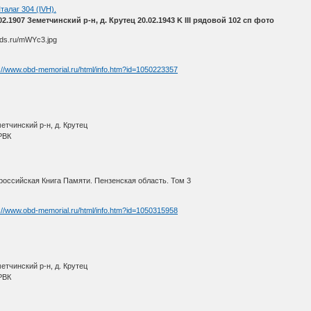
талаг 304 (IVH).
1907 Земетчинский р-н, д. Крутец 20.02.1943 K III рядовой 102 сп фото
://www.obd-memorial.ru/html/info.htm?id=1050223357
етчинский р-н, д. Крутец
РВК
оссийская Книга Памяти. Пензенская область. Том 3
://www.obd-memorial.ru/html/info.htm?id=1050315958
етчинский р-н, д. Крутец
РВК