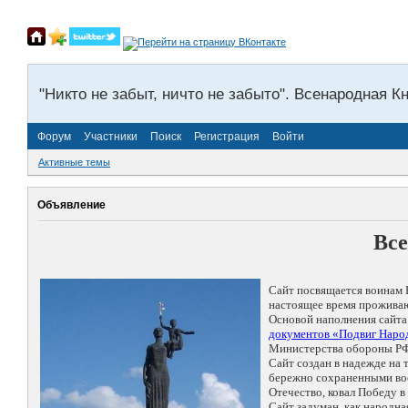
"Никто не забыт, ничто не забыто". Всенародная К
Форум
Участники
Поиск
Регистрация
Войти
Активные темы
Объявление
Все
Сайт посвящается воинам 
настоящее время проживаю
Основой наполнения сайта
документов «Подвиг Народ
Министерства обороны РФ
Сайт создан в надежде на
бережно сохраненными восп
Отечество, ковал Победу 
Сайт задуман, как народн