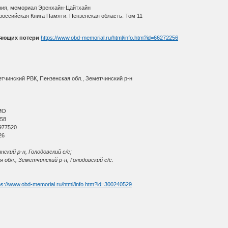
ния, мемориал Эренхайн-Цайтхайн
оссийская Книга Памяти. Пензенская область. Том 11
няющих потери
https://www.obd-memorial.ru/html/info.htm?id=66272256
етчинский РВК, Пензенская обл., Земетчинский р-н
МО
 58
977520
26
ский р-н, Голодовский с/с;
 обл., Земетчинский р-н, Голодовский с/с.
ps://www.obd-memorial.ru/html/info.htm?id=300240529