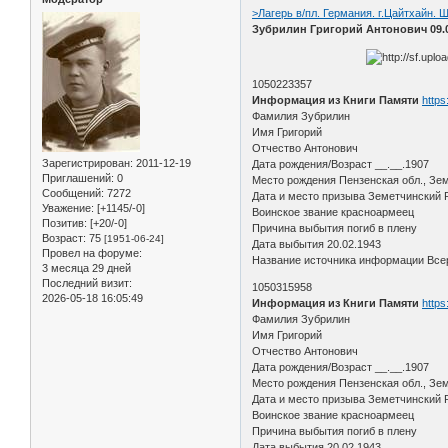
>Лагерь в/пл. Германия. г.Цайтхайн. Ш
Зубрилин Григорий Антонович 09.02.
1050223357
Информация из Книги Памяти
https
Фамилия Зубрилин
Имя Григорий
Отчество Антонович
Зарегистрирован
: 2011-12-19
Дата рождения/Возраст __.__.1907
Приглашений:
0
Место рождения Пензенская обл., Зем
Сообщений:
7272
Дата и место призыва Земетчинский 
Уважение:
[+1145/-0]
Воинское звание красноармеец
Позитив:
[+20/-0]
Причина выбытия погиб в плену
Возраст:
75
[1951-06-24]
Дата выбытия 20.02.1943
Провел на форуме:
Название источника информации Всер
3 месяца 29 дней
Последний визит:
1050315958
2026-05-18 16:05:49
Информация из Книги Памяти
https
Фамилия Зубрилин
Имя Григорий
Отчество Антонович
Дата рождения/Возраст __.__.1907
Место рождения Пензенская обл., Зем
Дата и место призыва Земетчинский 
Воинское звание красноармеец
Причина выбытия погиб в плену
Дата выбытия 20.02.1943