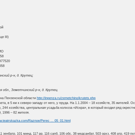
ой
е III)
МО
 58
977520
058
нский р-н, д. Крутец;
я обл., Земетчинский р-н, д. Крутец.
она Пензенской области
http://inpenza.ru/zemetchino/krutets.php
та, в 5 км к северо-западу от него, у пруда. На 1.1.2004 – 18 хозяйств, 35 жителей. 
, 244 хозяйства, центральная усадьба колхоза «Искра», в который входил ряд окрестны
9, 1996 – 82 жителя.
ww.teatrskazka.com/Raznoe/Perec … 05_01.html
11 зенбатр, 101 минд, 117 рр, 116 сапб, 106 обс, 38 медсанбат, 503 орхз, 408 атр, 419 пхп