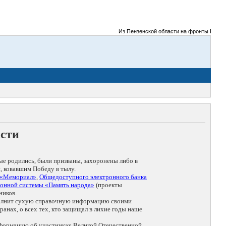
Из Пензенской области на фронты Великой 
асти
ые родились, были призваны, захоронены либо в
, ковавшим Победу в тылу.
 «Мемориал»
,
Общедоступного электронного банка
онной системы «Память народа»
(проекты
ников.
дополнит сухую справочную информацию своими
анах, о всех тех, кто защищал в лихие годы наше
нформацию об участниках Великой Отечественной