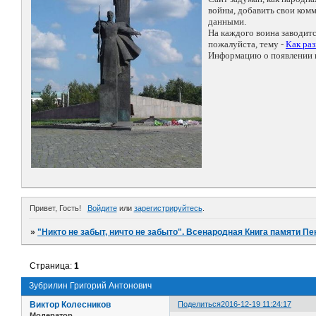
войны, добавить свои ко
данными.
На каждого воина заводит
пожалуйста, тему -
Как ра
Информацию о появлении н
Привет, Гость!
Войдите
или
зарегистрируйтесь
.
»
"Никто не забыт, ничто не забыто". Всенародная Книга памяти Пе
Страница:
1
Зубрилин Григорий Антонович
Виктор Колесников
Поделиться
2016-12-19 11:24:17
Модератор