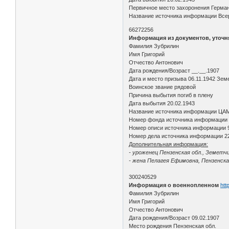
Первичное место захоронения Герма
Название источника информации Всер
66272256
Информация из документов, уточ
Фамилия Зубрилин
Имя Григорий
Отчество Антонович
Дата рождения/Возраст __.__.1907
Дата и место призыва 06.11.1942 Зем
Воинское звание рядовой
Причина выбытия погиб в плену
Дата выбытия 20.02.1943
Название источника информации ЦА
Номер фонда источника информации
Номер описи источника информации 
Номер дела источника информации 2
Дополнительная информация:
- уроженец Пензенская обл., Земетчин
- жена Пелагея Ефимовна, Пензенская
300240529
Информация о военнопленном
htt
Фамилия Зубрилин
Имя Григорий
Отчество Антонович
Дата рождения/Возраст 09.02.1907
Место рождения Пензенская обл.