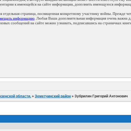
мментарии к имеющейся на сайте информации, дополнить имеющуюся информа
ся отдельная страница, посвященная конкретному участнику войны. Прежде ч
змещать информацию
. Любая Ваша дополнительная информация очень важна дл
овых сообщений на сайте можно узнавать, подписавшись на страничках книг
нзенской области.
»
Земетчинский район
»
Зубрилин Григорий Антонович