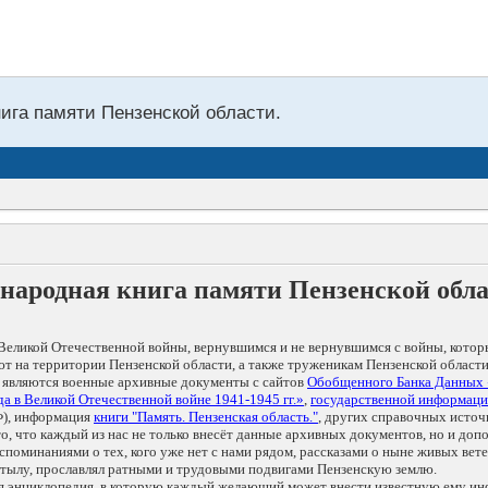
нига памяти Пензенской области.
народная книга памяти Пензенской обл
Великой Отечественной войны, вернувшимся и не вернувшимся с войны, котор
т на территории Пензенской области, а также труженикам Пензенской области
 являются военные архивные документы с сайтов
Обобщенного Банка Данных
а в Великой Отечественной войне 1941-1945 гг.»
,
государственной информаци
), информация
книги "Память. Пензенская область."
, других справочных источ
 то, что каждый из нас не только внесёт данные архивных документов, но и 
оминаниями о тех, кого уже нет с нами рядом, рассказами о ныне живых ветер
в тылу, прославлял ратными и трудовыми подвигами Пензенскую землю.
ая энциклопедия, в которую каждый желающий может внести известную ему и