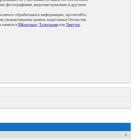
цию фотографиями, видеоматериалами и другими
ем начать обрабатывать информацию, прочитайте,
я увековечивания памяти защитников Отечества.
и памяти в
ВКонтакте
,
Телеграмм
или
Твиттер
.
1