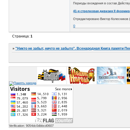
Периоды вхождения в состав Действу
41-я стрелковая дивизия II форми
Отредактировано Виктор Колесников (
0
Страница:
1
»
"Никто не забыт, ничто не забыто". Всенародная Книга памяти Пе
Verification: 9054dc0dbbcd0607