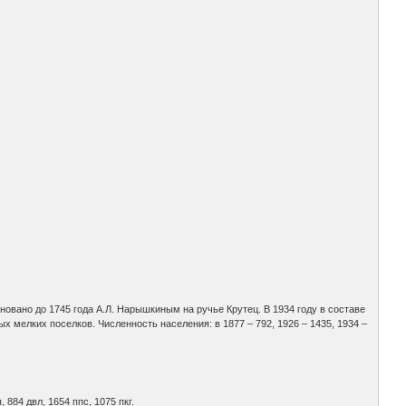
Основано до 1745 года А.Л. Нарышкиным на ручье Крутец. В 1934 году в составе
х мелких поселков. Численность населения: в 1877 – 792, 1926 – 1435, 1934 –
, 884 двл, 1654 ппс, 1075 пкг.