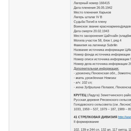
Лагерный номер 166415
Дата пленения 26.05.1942
Место пленения Харьков
Лагерь шталаг IV B
Судьба Погиб в плену
Воинское звание красноармеец|рядов
Дата смерти 20.02.1943
Место захоронения Цайтхайн (кладбищ
Могила участок 58, блок I, ряд 4
Фамилия на латинице Subrilin
Название источника информации ЦА
Номер фонда источника информации
Номер описи источника информации 
Номер дела источника информации 2
Дополнительная информация:
- уроженец Пензенская обл., Земетчи
- мать урожденная Немова:
- в/ч: 102 сп;
- жена Зубрилина Пелагея, Пензенска
КРУТЕЦ
(Ладуга) Земетчинского рай
Русская деревня Рянзенского сельсове
Голодовского сельсовета (см. Лесное)
1033, 1959 – 537, 1979 – 187, 1989 – 8
41 СТРЕЛКОВАЯ ДИВИЗИЯ
http://w
II формирование
102, 139 и 244 сп, 132 ап, 117 оиптд, 1